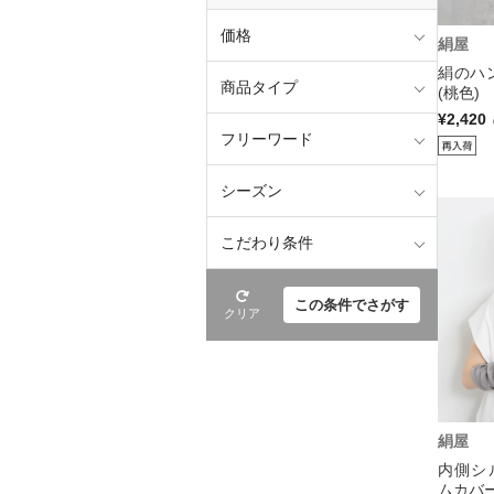
価格
絹屋
絹のハ
商品タイプ
(桃色)
¥2,420
フリーワード
シーズン
こだわり条件
この条件でさがす
クリア
絹屋
内側シ
ムカバー