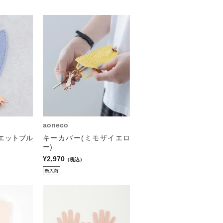
aoneco
エットブル
キーカバー(ミモザイエロ
ー)
¥2,970
（税込）