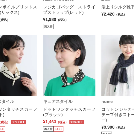
ンボイルプリントス
レジカゴバッグ ストライ
湯上りシルク靴下
(サックス)
プストラップ(レッド)
¥2,420
（税込）
¥1,980
（税込）
（税込）
スタイル
キュアスタイル
nume
ワンタッチスカーフ
ドットワンタッチスカーフ
コットンジャカ
ト)
(ブラック)
テープ付きストー
ー)
¥1,463
30%OFF
30%OFF
（税込）
（税込）
¥9,900
（税込）