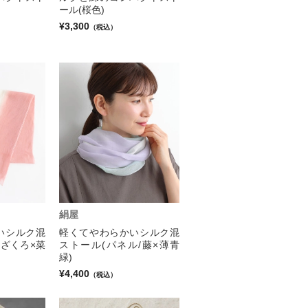
ール(桜色)
¥3,300
（税込）
絹屋
いシルク混
軽くてやわらかいシルク混
/ざくろ×菜
ストール(パネル/藤×薄青
緑)
¥4,400
（税込）