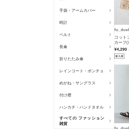
手袋・アームカバー
時計
fu_due
ベルト
コット
カーフ(
長傘
¥4,290
折りたたみ傘
レインコート・ポンチョ
めがね・サングラス
付け襟
ハンカチ・ハンドタオル
すべての ファッション
雑貨
fu_due