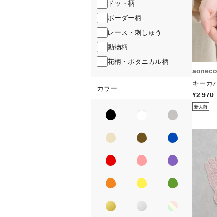
ドット柄
ボーダー柄
レース・刺しゅう
動物柄
花柄・ボタニカル柄
aoneco
キーカバ
カラー
¥2,970