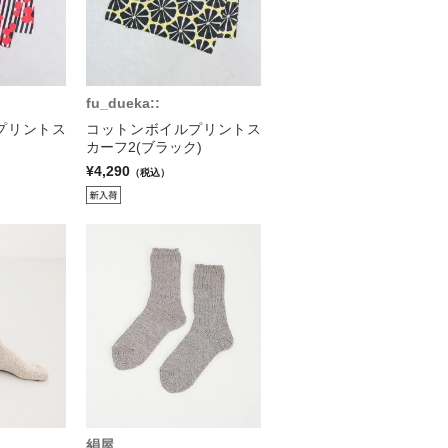
fu_dueka::
プリントス
コットンボイルプリントス
カーフ2(ブラック)
¥4,290
（税込）
絹屋