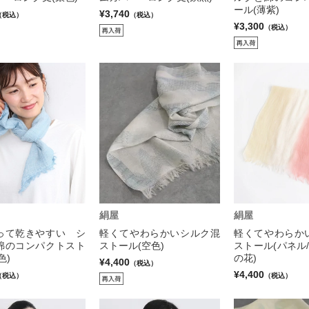
ール(薄紫)
¥3,740
（税込）
（税込）
¥3,300
（税込）
絹屋
絹屋
って乾きやすい シ
軽くてやわらかいシルク混
軽くてやわらか
綿のコンパクトスト
ストール(空色)
ストール(パネル
色)
の花)
¥4,400
（税込）
¥4,400
（税込）
（税込）