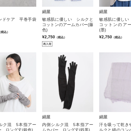
絹屋
絹屋
ンドケア 平巻手袋
敏感肌に優しい シルクと
敏感肌に優しい
コットンのアームカバー(藤
コットンのア
色)
(墨)
（税込）
¥2,750
¥2,750
（税込）
（税込）
絹屋
絹屋
ルク混 5本指アー
内側シルク混 5本指アー
汗を吸って乾き
 ロング丈(銀色)
ムカバー ロング丈(鉄黒)
ルクと綿のコン