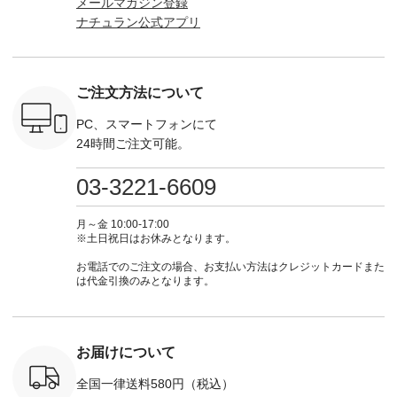
メールマガジン登録
パンツ
て、大人気「よくば
からどうぞ 「ナチュ
ラン」で 注文番号や
KOA-252W
ナチュラン公式アプリ
込） [ 注
りパンツ」予約販売
ラン」で 注文番号や
商品名を検索してみ
■【慶弔
R-262P-
がスタートしていま
商品名を検索してみ
てくださいね。
な日のボ
す♪ お見逃しなく！
てくださいね。
#lifewear #fashion
インワ
 お買
-------------------------
#lifewear #fashion
#natulan #今日のコ
¥18,70
真のタグを
---- 今週のご紹介ア
#natulan #今日のコ
ーデ #コーディネー
注文番号
ご注文方法について
たはプロフ
イテム ----------------
ーデ #コーディネー
ト #ファッション #
252W-22369 ] -
ール
------------- ＜1枚目
ト #ファッション #
ナチュラル #日々の
--------------
_official）
右・2枚目＞ ■ista-
ナチュラル #日々の
暮らし #暮らしを楽
お買い物
PC、スマートフォンにて
チュ
ire もっと選べるリ
暮らし #暮らしを楽
しむ #シンプルライ
グをタップ
24時間ご注文可能。
注文番号や
ネンのよくばりパン
しむ #シンプルライ
フ #シンプルコーデ
ロフ
検索してみ
ツ ¥9,900（税込） [
フ #シンプルコーデ
#大人女子 #ワンピ
（@natulan
さいね。
注文番号：IIR-262P-
#大人女子 #カーデ
ース #デニム #デニ
からどうぞ 「ナ
03-3221-6609
 #fashion
29223 ] ＜1枚目左・
ィガン #羽織り #シ
ムワンピ #別注 #夏
ラン」で 
n #今日のコ
3～4枚目＞ ■so コ
アーカーデ #コット
コーデ #D*g*y #ディ
商品名を
ーディネー
ットンリネンパナマ
ン #夏の羽織 #夏コ
ージーワイ #natulan
てくだ
月～金 10:00-17:00
ッション #
クロス 2wayTライ
ーデ #andyarn #アン
#ナチュラン
#lifewear
※土日祝日はお休みとなります。
 #日々の
ンブラウス
ドヤーン #オリジナ
#natulan_official.
#natula
暮らしを楽
¥7,590（税込） [ 注
ルブランド #natulan
ーデ #コ
お電話でのご注文の場合、お支払い方法はクレジットカードまた
ンプルライ
文番号：CSO-263T-
#ナチュラン
ト #ファ
は代金引換のみとなります。
プルコーデ
31348 ] コットンリ
#natulan_official.
ナチュラル
#パンツ #
ネンパナマクロス
暮らし #
ツ #よく
イージーテーパード
しむ #シ
 #テーパ
パンツ ¥7,590（税
フ #シン
 #限定カ
込） [ 注文番号：
#大人女子
お届けについて
荷 #15周
CSO-263P-31349 ]
マル #ブ
#夏コーデ
＜5～6枚目＞
ーマル #
全国一律送料580円（税込）
re #イスタイ
■&yarn ピンタック
#ワンピー