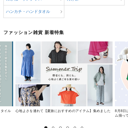
ハンカチ・ハンドタオル
ファッション雑貨 新着特集
スタイル
心地よさを連れて【夏旅におすすめのアイテム】集めました
8月8
ム揃っ