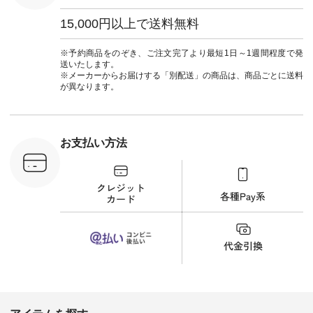
#natulan
ワンピース
葬祭 #Luu
ュラン
¥12,900（税込） [
ウナミウ 
15,000円以上で送料無料
ficial.
注文番号：MTO-
ルブランド #natu
263W-29752 ] ＜7～
#ナチ
8枚目＞ ■UNPLE ボ
#natulan_of
※予約商品をのぞき、ご注文完了より最短1日～1週間程度で発
ールカーゴイージー
送いたします。
パンツ ¥11,550（税
※メーカーからお届けする「別配送」の商品は、商品ごとに送料
込） [ 注文番号：
が異なります。
UNL-254P-18377 ]
＜9枚目＞ ■Lintu
Laulu 立体フラワー
刺繍ブラウス
¥8,800（税込） [ 注
お支払い方法
文番号：YCC-263T-
30689 ] ---------------
-------------- ▶️商品詳
細やお買い物は写真
のタグをタップ また
はプロフィール
（@natulan_official）
から 「ナチュラン」
のサイトにアクセス
して 注文番号や商品
名を検索してみてく
ださいね。 #lifewear
#fashion #natulan #
今日のコーデ #コー
ディネート #ファッ