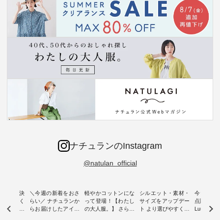
ナチュランのInstagram
@natulan_official
ー再入荷決
＼今週の新着をおさ
軽やかコットンにな
シルエット・素材・
今だけフ
-ire | よく
らい／ ナチュランか
って登場！【わたし
サイズをアップデー
点購入で1
ツ】予約販
らお届けしたアイテ
の大人服。】 さらり
ト より選びやすく【
Luuna m
ムから スタッフが気
と涼し気なシアーカ
D*g*y 】別注リブデ
用ノーカ