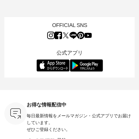
もに大きな
になるものをピック
ーディガン ・ 人気
ニムワンピース ・
ット ・ 身に纏うだ
だき、 一
アップ👆 ・ [ This
のシアーカーディガ
心地よく着られるデ
けでほっ
は早々に完
week's NEW
ンが軽くて、 お手入
イリーウェアが人気
地を大切に
 15周年
ARRIVAL ] //
れも簡単なコットン
の 「D*g*y」 より、
ーマル服
くばりパン
2026/07/26 -
素材になりました。
毎年大人気のナチュ
ルブランド「
OFFICIAL SNS
2026/08/01 // ✨✨ナ
ほんのり透ける生地
ラン別注 リブデニム
miu 」か
き、 この
チュラン15周年記念
が、女性らしさを演
ワンピースが登場。
フォーマ
の再入荷が
✨✨ 8月より、
出し、 羽織るだけで
シルエットや素材を
トが仲間入り
。 今回
12,000円（税込）以
今年らしい装いに。
見直し、 さらに魅力
ピースと
10色のカ
上ご購入いただいた
レイヤードスタイル
的になったアイテム
を考え、 
公式アプリ
改めて詳し
お客様へ 人気イラス
が楽しめて、 季節の
を 詳しくご紹介いた
エット、
ます。 限
トレーター、よしい
変わり目に重宝する
します。 モデル身
丁寧に設計。 
を手に入れ
ちひろさん
アイテムです。 モデ
長：164cm / 着用サ
日を心地
だけのチャ
（@chocochop2）
ル身長：168cm -----
イズ：PLUS ---------
る一着に
ひこの機会
描き下ろし 【第2
------------------------
--------------------
た。 モデル身長：
なく！ ▼
弾】レモン柄コット
&yarn -----------------
D*g*y -----------------
164cm ----------------
荷したカラ
ンバッグをプレゼン
------------ ■コットン
------------ ■リブ使い
---------
色） ・コ
ト中です💓 8月にな
シアーVネックカー
デニムワンピース
miu --------
トマト ・
りました☀ 旅行や帰
ディガン ¥7,500（税
¥9,680（税込） ・ネ
--------- ■【慶弔両
モモ ・グ
省、レジャーなど楽
込） ・スモークブル
イビー ・ブラック [
用】ノー
ー ・スミ
しい予定を計画され
ー ・ブラック ・ネ
注文番号：DCO-
ーマルジ
お得な情報配信中
マメ ・レ
ている方も多いかと
イビー [ 注文番号：
264W-30707 ] -------
¥16,50
ルーベリー
思います🌿 今週は、
GRE-263T-30614 ] -
---------------------- ▶️
注文番号
毎日最新情報をメールマガジン・
公式アプリでお届け
----
暑さ本番のこれから
-------------------------
お買い物は写真のタ
262O-31095 
--------
にぴったりな 涼し気
--- ▶️ お買い物は写
グをタップ またはプ
弔両用】
しています。
-------------
なセットアップやワ
真のタグをタップ ま
ロフィール
ボタンフ
ぜひご登録ください。
っと
ンピース、ブラウス
たはプロフィール
（@natulan_official）
ース ¥18
ネンのよく
などが新登場！ そし
（@natulan_official）
からどうぞ 「ナチュ
込） [ 