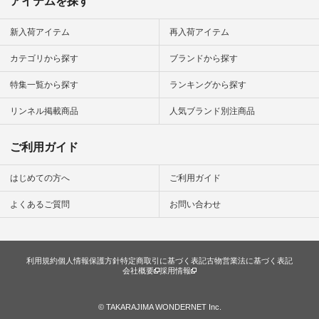
アイテムを探す
ション #ナチュラル
#ナチュラン #日々
の暮らし #暮らしを
新入荷アイテム
再入荷アイテム
楽しむ #シンプルラ
イフ #シンプルコー
カテゴリから探す
ブランドから探す
デ #大人女子 #夏コ
ーデ #真夏コーデ #
特集一覧から探す
ランキングから探す
暑さ対策 #コーデ #
リネン
#natulan_official.
リンネル掲載商品
人気ブランド別注商品
ご利用ガイド
はじめての方へ
ご利用ガイド
よくあるご質問
お問い合わせ
利用規約
個人情報保護方針
特定商取引に基づく表記
古物営業法に基づく表記
会社概要
採用情報
© TAKARAJIMA WONDERNET Inc.