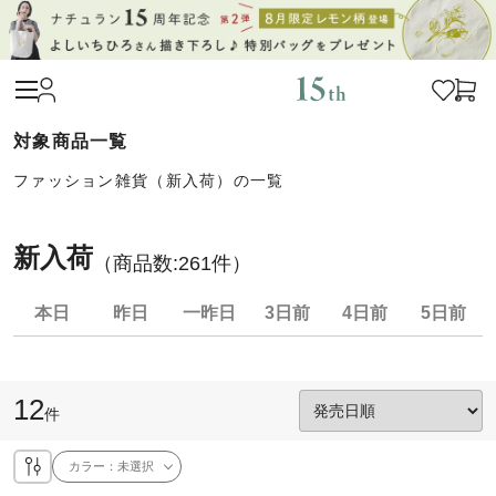
ファッション雑貨（新入荷）の一覧
新入荷
（商品数:
261
件）
本日
昨日
一昨日
3日前
4日前
5日前
12
件
カラー：
未選択