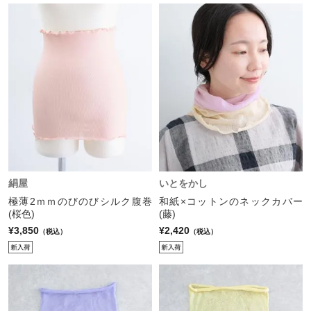
絹屋
いとをかし
極薄2ｍｍのびのびシルク腹巻
和紙×コットンのネックカバー
(桜色)
(藤)
¥3,850
¥2,420
（税込）
（税込）