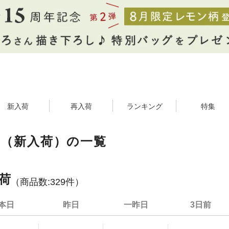
新入荷
再入荷
ランキング
特集
子（新入荷）の一覧
荷
（商品数:
329
件）
本日
昨日
一昨日
3日前