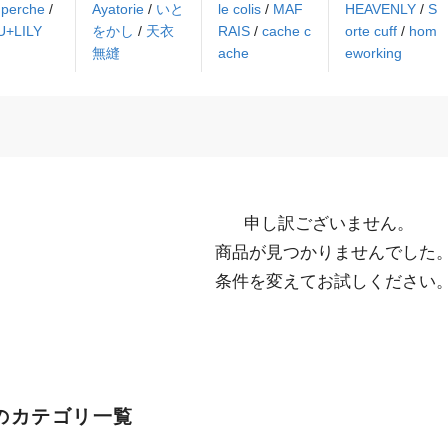
/
perche
/
Ayatorie
/
いと
le colis
/
MAF
HEAVENLY
/
S
U+LILY
をかし
/
天衣
RAIS
/
cache c
orte cuff
/
hom
無縫
ache
eworking
申し訳ございません。

  商品が見つかりませんでした。

  条件を変えてお試しください
のカテゴリ一覧