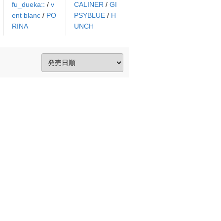
fu_dueka::
/
v
CALINER
/
GI
ent blanc
/
PO
PSYBLUE
/
H
RINA
UNCH
。