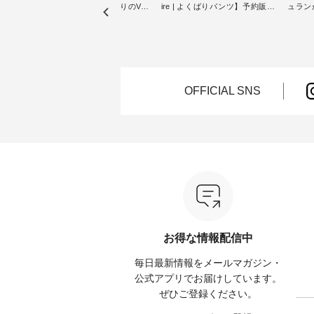
【第2
blue willow 】夏にぴったりのVネ
ire | よくばりパンツ】予約販売
ュラン
ザイン
ックベスト ・ オリジナル素材に
開始 ・ 6月の販売開始とともに
から 
こだわり、 着心地の良さを大切
大きな反響をいただき、 一部カ
ピックアップ👆 ・ 
トンバ
にした服づくりを行う 「 blue
ラーは早々に完売となった 15周
NEW ARRIVAL 
willow 」から新作のベストが届
年記念のよくばりパンツ。 たく
2026/08/01 //
ュラン
きました。 夏のワードローブに
さんのご要望をいただき、 この
年記念✨
ッグを
加えたい、 レイヤードが楽しめ
たび待望の再入荷が実現しまし
（税込
る一枚をご紹介いたします。 モ
た。 今回再入荷する10色のカラ
お客様
OFFICIAL SNS
ろさん
デル身長：160cm -----------------
ーを、 改めて詳しくご紹介しま
ー、
 描き下
------------ blue willow --------------
す。 限定カラーを手に入れられ
（@ch
た ナ
--------------- ■リネンVネックサ
る今だけのチャンス、 ぜひこの
【第2
ッグで
イドボタンベスト ¥12,650（税
機会をお見逃しなく！ ▼今回再
グをプレ
込） ・ブラック ・ネイビー [ 注
入荷したカラー（計10色） ・コ
なりま
以上ご購
文番号：ISW-264T-30716 ] ------
ーヒー ・トマト ・セサミ ・モ
ャーな
れなく
----------------------- ▶️ お買い物は
モ ・グリーンティー ・スミレ
ている
写真のタグをタップ またはプロ
・クロマメ ・レモン ・ブルーベ
今週は
なりま
フィール（@natulan_official）か
リー ・ラズベリー -----------------
ぴった
らどうぞ 「ナチュラン」で 注文
------------ ista-ire ------------------
プやワ
番号や商品名を検索してみてく
----------- ■もっと選べるリネン
が新登場！ そして
ださいね。 #lifewear #fashion
のよくばりパンツ ¥9,900（税
くばり
ロフィ
#natulan #今日のコーデ #コーデ
込） [ 注文番号：IIR-262P-
ートし
お得な情報配信中
l）からど
ィネート #ファッション #ナチュ
29223 ] -----------------------------
く！ ----------------------------- 今
ラル #日々の暮らし #暮らしを楽
▶️ お買い物は写真のタグをタッ
週のご紹介
毎日最新情報をメールマガジン・
くださ
しむ #シンプルライフ #シンプル
プ またはプロフィール
-------------- ＜
コーデ #大人女子 #ベスト #リネ
（@natulan_official）からどうぞ
■ist
公式アプリでお届けしています。
 #コーデ
ン #重ね着 #着まわし #Vネック
「ナチュラン」で 注文番号や商
よくばり
ぜひご登録ください。
#ナチュ
#夏コーデ #bluewillow #ブルーウ
品名を検索してみてください
[ 注文番号
らしを楽
ィロウ #natulan #ナチュラン
ね。 #lifewear #fashion #natulan
1枚目左