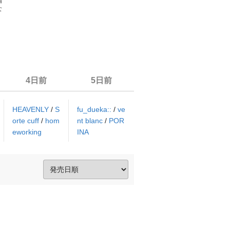
帽
な
4日前
5日前
HEAVENLY
/
S
fu_dueka::
/
ve
orte cuff
/
hom
nt blanc
/
POR
eworking
INA