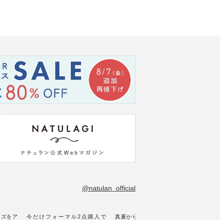
@natulan_official
イズをア
今だけフォーマル2点購入で
真夏から楽しめる秋色チェック
【 H