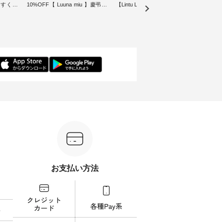
やすく【
10%OFF【 Luuna miu 】慶弔両
【Lintu Laulu】タータンチェック
ぐ、
ムワンピ
用ノーカラージャケット ・ 身に
ギャザースカート ・ ゆったりと
・ 天然素材を生かしたナチュラ
纏うだけでほっとする着心地を
した着心地の大人の日常着を提
ル
大切にした フォーマル服のオリ
案する、 ナチュランオリジナル
「HE
ュラン別
ジナルブランド「 Luuna miu 」
ブランド「 Lintu Laulu 」から、
オーバ
ースが登
から、 新たにフォーマルジャケ
季節をまたいで穿けるチェック
り透
ットが仲間入り。 ワンピースと
スカートが新登場。 真夏にうれ
に、 
ったアイ
のバランスを考え、 丈感やシル
しい涼やかさと、 秋を先取りで
しらっ
いたしま
エット、着心地まで丁寧に設
きる落ち着いた色合いを兼ね備
ルな装
計。 特別な日を心地よく過ごせ
えたアイテムを、 詳しくご紹介
を添え
る一着に仕上げました。 モデル
します。 モデル身長：164cm ---
ル身長：164cm --
---------
身長：164cm -----------------------
-------------------------- Lintu Laulu
-------
------ Luuna miu --------------------
----------------------------- ■タータ
------------- 
ビー ・ブ
--------- ■【慶弔両用】ノーカラ
ンチェックギャザースカート
グフ
264W-
ーフォーマルジャケット
¥9,900（税込） ・レッド系 ・グ
¥12
¥16,500（税込） [ 注文番号：
リーン系 [ 注文番号：MTO-
ラック
グをタッ
KOA-262O-31095 ] ■【慶弔両
263S-27183 ] -----------------------
番号：DLW-
ィール
用】大切な日のボタンフレアワ
------ ▶️ お買い物は写真のタグを
-----------
）からどうぞ
ンピース ¥18,700（税込） [ 注文
タップ またはプロフィール
写真の
番号や商
番号：KOA-252W-22368 ] ■【慶
（@natulan_official）からどうぞ
フィール（
ださい
弔両用】大切な日のボウタイAラ
「ナチュラン」で 注文番号や商
らどうぞ 「ナチュラン
お支払い方法
インワンピース ¥18,700（税
品名を検索してみてください
番号
ィネート
込） [ 注文番号：KOA-252W-
ね。 #lifewear #fashion #natulan
ださいね。 #life
ラル #
22369 ] -----------------------------
#今日のコーデ #コーディネート
#nat
しむ #
▶️ お買い物は写真のタグをタッ
#ファッション #ナチュラル #
ィネー
プルコー
プ またはプロフィール
日々の暮らし #暮らしを楽しむ #
ラル 
料
 #デニ
（@natulan_official）からどうぞ
シンプルライフ #シンプルコー
しむ 
#夏コー
「ナチュラン」で 注文番号や商
デ #大人女子 #スカート #フレア
コーデ