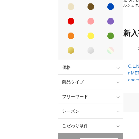
見つけ
ルシェ #
新入
C.L.
価格
r M
onec
商品タイプ
フリーワード
シーズン
こだわり条件