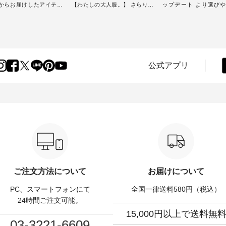
からお届けしたアイテム
【わたしの大人服。】 さらりと
ップデート より選び
スタッフが気になるものを
涼し気なシアーカーディガン ・
D*g*y 】別注リブデニ
[ This week's
人気のシアーカーディガンが軽
ース ・ 心地よく着られるデイリ
] // 2026/07/26 -
くて、 お手入れも簡単なコット
ーウェアが人気の 「D*g*y」 よ
 ✨✨ナチュラン15周
ン素材になりました。 ほんのり
り、毎年大人気のナチ
✨ 8月より、12,000円
透ける生地が、女性らしさを演
注 リブデニムワンピ
）以上ご購入いただいた
出し、 羽織るだけで今年らしい
場。 シルエットや素材を見直
へ 人気イラストレータ
装いに。 レイヤードスタイルが
し、 さらに魅力的にな
公式アプリ
よしいちひろさん
楽しめて、 季節の変わり目に重
テムを 詳しくご紹介
ocochop2）描き下ろし
宝するアイテムです。 モデル身
す。 モデル身長：164cm / 着用
弾】レモン柄コットンバッ
長：168cm --------------------------
サイズ：PLUS ---------------------
ゼント中です💓 8月に
--- &yarn ----------------------------
-------- D*g*y ---------------
した☀ 旅行や帰省、レジ
- ■コットンシアーVネックカー
----- ■リブ使いデニムワンピース
ど楽しい予定を計画され
ディガン ¥7,500（税込） ・スモ
¥9,680（税込） ・ネイ
方も多いかと思います🌿
ークブルー ・ブラック ・ネイビ
ラック [ 注文番号：DCO-
、暑さ本番のこれからに
ー [ 注文番号：GRE-263T-30614
30707 ] -----------------------------
りな 涼し気なセットアッ
] ----------------------------- ▶️ お買
▶️ お買い物は写真のタ
ンピース、ブラウスなど
い物は写真のタグをタップ また
プ またはプロフ
、大人気「よ
はプロフィール
（@natulan_official
パンツ」予約販売がスタ
（@natulan_official）からどうぞ
「ナチュラン」で 注文
ています♪ お見逃しな
「ナチュラン」で 注文番号や商
品名を検索してみてく
ご注文方法について
お届けについて
品名を検索してみてください
ね。 #lifewear #fashion #natulan
アイテム ---------------
ね。 #lifewear #fashion #natulan
#今日のコーデ #コーデ
PC、スマートフォンにて
全国一律送料580円（税込）
1枚目右・2枚目＞
#今日のコーデ #コーディネート
#ファッション #ナチュ
a-ire もっと選べるリネンの
#ファッション #ナチュラル #
日々の暮らし #暮らしを楽
24時間ご注文可能。
パンツ ¥9,900（税込）
日々の暮らし #暮らしを楽しむ #
シンプルライフ #シン
15,000円以上で送料無
：IIR-262P-29223 ] ＜
シンプルライフ #シンプルコー
デ #大人女子 #ワンピース
03-3221-6609
・3～4枚目＞ ■so コッ
デ #大人女子 #カーディガン #羽
ム #デニムワンピ #別注 