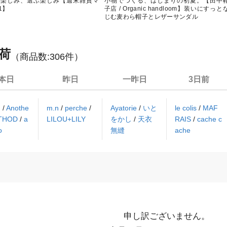
る楽しみ、選ぶ楽しみ【週末雑貨マ
小物でつくる、はじまりの初夏。【田中
1】
子店 / Organic handloom】装いにすっと
じむ麦わら帽子とレザーサンダル
荷
（商品数:
306
件）
本日
昨日
一昨日
3日前
N
/
Anothe
m.n
/
perche
/
Ayatorie
/
いと
le colis
/
MAF
ETHOD
/
a
LILOU+LILY
をかし
/
天衣
RAIS
/
cache c
o
無縫
ache
申し訳ございません。
