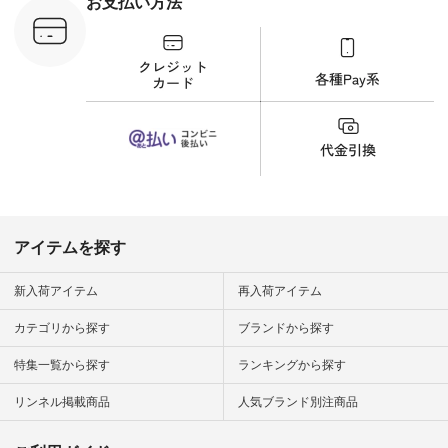
お支払い方法
文番号：YCC-263T-
30689 ] ---------------
-------------- ▶️商品詳
細やお買い物は写真
のタグをタップ また
はプロフィール
（@natulan_official）
から 「ナチュラン」
のサイトにアクセス
して 注文番号や商品
名を検索してみてく
ださいね。 #lifewear
#fashion #natulan #
今日のコーデ #コー
ディネート #ファッ
アイテムを探す
ション #ナチュラル
#ナチュラン #日々
の暮らし #暮らしを
新入荷アイテム
再入荷アイテム
楽しむ #シンプルラ
イフ #シンプルコー
カテゴリから探す
ブランドから探す
デ #大人女子 #夏コ
ーデ #真夏コーデ #
特集一覧から探す
ランキングから探す
暑さ対策 #コーデ #
リネン
#natulan_official.
リンネル掲載商品
人気ブランド別注商品