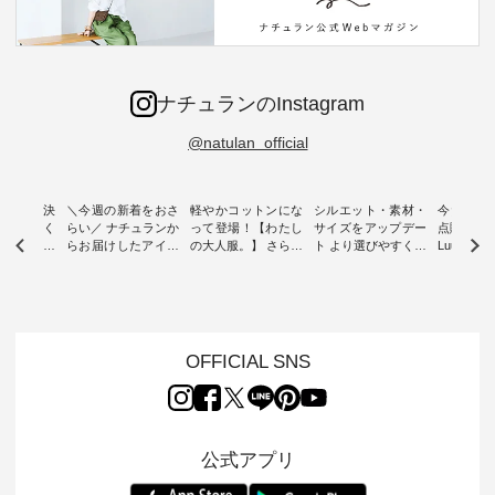
ナチュランのInstagram
@natulan_official
ー再入荷決
＼今週の新着をおさ
軽やかコットンにな
シルエット・素材・
今だけフ
-ire | よく
らい／ ナチュランか
って登場！【わたし
サイズをアップデー
点購入で1
ツ】予約販
らお届けしたアイテ
の大人服。】 さらり
ト より選びやすく【
Luuna m
ムから スタッフが気
と涼し気なシアーカ
D*g*y 】別注リブデ
用ノーカ
もに大きな
になるものをピック
ーディガン ・ 人気
ニムワンピース ・
ット ・ 身に纏うだ
だき、 一
アップ👆 ・ [ This
のシアーカーディガ
心地よく着られるデ
けでほっ
は早々に完
week's NEW
ンが軽くて、 お手入
イリーウェアが人気
地を大切に
 15周年
ARRIVAL ] //
れも簡単なコットン
の 「D*g*y」 より、
ーマル服
くばりパン
2026/07/26 -
素材になりました。
毎年大人気のナチュ
ルブランド「
OFFICIAL SNS
2026/08/01 // ✨✨ナ
ほんのり透ける生地
ラン別注 リブデニム
miu 」か
き、 この
チュラン15周年記念
が、女性らしさを演
ワンピースが登場。
フォーマ
の再入荷が
✨✨ 8月より、
出し、 羽織るだけで
シルエットや素材を
トが仲間入り
。 今回
12,000円（税込）以
今年らしい装いに。
見直し、 さらに魅力
ピースと
10色のカ
上ご購入いただいた
レイヤードスタイル
的になったアイテム
を考え、 
公式アプリ
改めて詳し
お客様へ 人気イラス
が楽しめて、 季節の
を 詳しくご紹介いた
エット、
ます。 限
トレーター、よしい
変わり目に重宝する
します。 モデル身
丁寧に設計。 
を手に入れ
ちひろさん
アイテムです。 モデ
長：164cm / 着用サ
日を心地