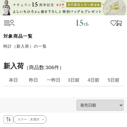
時計（新入荷）の一覧
新入荷
（商品数:
306
件）
本日
昨日
一昨日
3日前
4日前
5日前
カラー：
未選択