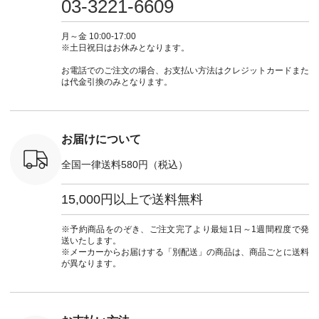
03-3221-6609
 #fashion
29223 ] ＜1枚目左・
ィガン #羽織り #シ
ムワンピ #別注 #夏
ラン」で 
n #今日のコ
3～4枚目＞ ■so コ
アーカーデ #コット
コーデ #D*g*y #ディ
商品名を
ーディネー
ットンリネンパナマ
ン #夏の羽織 #夏コ
ージーワイ #natulan
てくだ
月～金 10:00-17:00
ッション #
クロス 2wayTライ
ーデ #andyarn #アン
#ナチュラン
#lifewear
※土日祝日はお休みとなります。
 #日々の
ンブラウス
ドヤーン #オリジナ
#natulan_official.
#natula
暮らしを楽
¥7,590（税込） [ 注
ルブランド #natulan
ーデ #コ
お電話でのご注文の場合、お支払い方法はクレジットカードまた
ンプルライ
文番号：CSO-263T-
#ナチュラン
ト #ファ
は代金引換のみとなります。
プルコーデ
31348 ] コットンリ
#natulan_official.
ナチュラル
#パンツ #
ネンパナマクロス
暮らし #
ツ #よく
イージーテーパード
しむ #シ
 #テーパ
パンツ ¥7,590（税
フ #シン
 #限定カ
込） [ 注文番号：
#大人女子
お届けについて
荷 #15周
CSO-263P-31349 ]
マル #ブ
#夏コーデ
＜5～6枚目＞
ーマル #
全国一律送料580円（税込）
re #イスタイ
■&yarn ピンタック
#ワンピー
#natulan
ワンピース
葬祭 #Luu
ュラン
¥12,900（税込） [
ウナミウ 
15,000円以上で送料無料
ficial.
注文番号：MTO-
ルブランド #natu
263W-29752 ] ＜7～
#ナチ
8枚目＞ ■UNPLE ボ
#natulan_of
※予約商品をのぞき、ご注文完了より最短1日～1週間程度で発
ールカーゴイージー
送いたします。
パンツ ¥11,550（税
※メーカーからお届けする「別配送」の商品は、商品ごとに送料
込） [ 注文番号：
が異なります。
UNL-254P-18377 ]
＜9枚目＞ ■Lintu
Laulu 立体フラワー
刺繍ブラウス
¥8,800（税込） [ 注