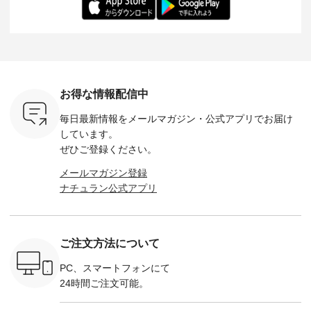
だけのチャ
（@chocochop2）
ル身長：168cm -----
イズ：PLUS ---------
る一着に
ひこの機会
描き下ろし 【第2
------------------------
--------------------
た。 モデル身長：
なく！ ▼
弾】レモン柄コット
&yarn -----------------
D*g*y -----------------
164cm ----------------
荷したカラ
ンバッグをプレゼン
------------ ■コットン
------------ ■リブ使い
---------
色） ・コ
ト中です💓 8月にな
シアーVネックカー
デニムワンピース
miu --------
トマト ・
りました☀ 旅行や帰
ディガン ¥7,500（税
¥9,680（税込） ・ネ
--------- ■【慶弔両
モモ ・グ
省、レジャーなど楽
込） ・スモークブル
イビー ・ブラック [
用】ノー
ー ・スミ
しい予定を計画され
ー ・ブラック ・ネ
注文番号：DCO-
ーマルジ
お得な情報配信中
マメ ・レ
ている方も多いかと
イビー [ 注文番号：
264W-30707 ] -------
¥16,50
ルーベリー
思います🌿 今週は、
GRE-263T-30614 ] -
---------------------- ▶️
注文番号
毎日最新情報をメールマガジン・
公式アプリでお届け
----
暑さ本番のこれから
-------------------------
お買い物は写真のタ
262O-31095 
--------
にぴったりな 涼し気
--- ▶️ お買い物は写
グをタップ またはプ
弔両用】
しています。
-------------
なセットアップやワ
真のタグをタップ ま
ロフィール
ボタンフ
ぜひご登録ください。
っと
ンピース、ブラウス
たはプロフィール
（@natulan_official）
ース ¥18
ネンのよく
などが新登場！ そし
（@natulan_official）
からどうぞ 「ナチュ
込） [ 
メールマガジン登録
パンツ
て、大人気「よくば
からどうぞ 「ナチュ
ラン」で 注文番号や
KOA-252W
ナチュラン公式アプリ
込） [ 注
りパンツ」予約販売
ラン」で 注文番号や
商品名を検索してみ
■【慶弔
R-262P-
がスタートしていま
商品名を検索してみ
てくださいね。
な日のボ
す♪ お見逃しなく！
てくださいね。
#lifewear #fashion
インワ
 お買
-------------------------
#lifewear #fashion
#natulan #今日のコ
¥18,70
真のタグを
---- 今週のご紹介ア
#natulan #今日のコ
ーデ #コーディネー
注文番号
ご注文方法について
たはプロフ
イテム ----------------
ーデ #コーディネー
ト #ファッション #
252W-22369 ] -
ール
------------- ＜1枚目
ト #ファッション #
ナチュラル #日々の
--------------
_official）
右・2枚目＞ ■ista-
ナチュラル #日々の
暮らし #暮らしを楽
お買い物
PC、スマートフォンにて
チュ
ire もっと選べるリ
暮らし #暮らしを楽
しむ #シンプルライ
グをタップ
24時間ご注文可能。
注文番号や
ネンのよくばりパン
しむ #シンプルライ
フ #シンプルコーデ
ロフ
検索してみ
ツ ¥9,900（税込） [
フ #シンプルコーデ
#大人女子 #ワンピ
（@natulan
さいね。
注文番号：IIR-262P-
#大人女子 #カーデ
ース #デニム #デニ
からどうぞ 「ナ