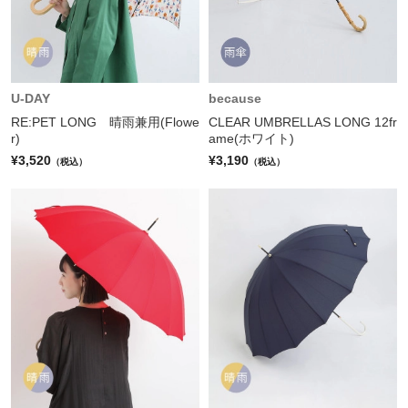
U-DAY
because
RE:PET LONG 晴雨兼用(Flowe
CLEAR UMBRELLAS LONG 12fr
r)
ame(ホワイト)
¥3,520
¥3,190
（税込）
（税込）