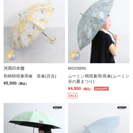
河馬印本舗
MOOMIN
和柄晴雨兼用傘 長傘(百合)
ムーミン晴雨兼用/長傘(ムーミン
谷の夏まつり)
¥5,500
（税込）
¥4,950
10%OFF
（税込）