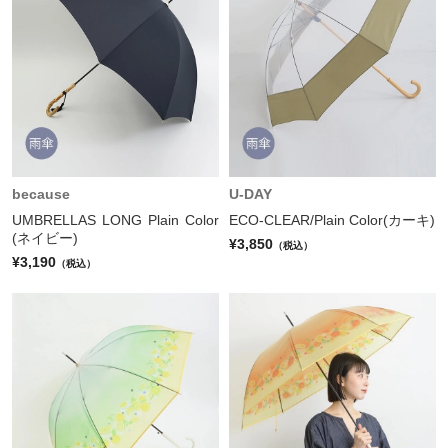
because
U-DAY
UMBRELLAS LONG Plain Color
ECO-CLEAR/Plain Color(カーキ)
(ネイビー)
¥3,850
（税込）
¥3,190
（税込）