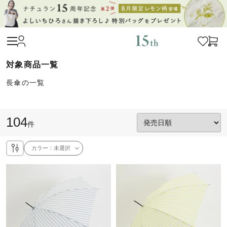
長傘の一覧
104
件
カラー：
未選択