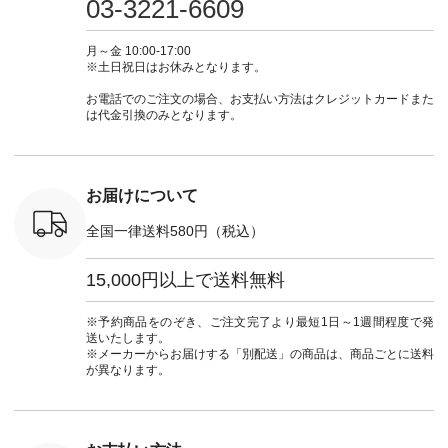
03-3221-6609
ブルー [ 注文番号：
ムワンピ #別注 #夏
ラン」で 注文番号や
#大人女子
 ■so コ
NCO-262C-31607 ]
コーデ #D*g*y #ディ
商品名を検索してみ
ト #フレ
ネンパナマ
■がま口 ミニウォレ
ージーワイ #natulan
てくださいね。
#チェック
月～金 10:00-17:00
wayTライ
ット ¥9,790（税込）
#ナチュラン
#lifewear #fashion
タンチェッ
※土日祝日はお休みとなります。
ラウス
[ 注文番号：NCO-
#natulan_official.
#natulan #今日のコ
#夏コーデ 
税込） [ 注
242C-08057 ] ■ラテ
ーデ #コーディネー
Laulu 
お電話でのご注文の場合、お支払い方法はクレジットカードまた
O-263T-
ィストート
ト #ファッション #
ル #オリ
は代金引換のみとなります。
¥12,980（税込） [
ナチュラル #日々の
ンド #natulan #ナチ
マクロス
注文番号：NCO-
暮らし #暮らしを楽
ュ
テーパード
262B-31610 ] ■キー
しむ #シンプルライ
#natulan_of
,590（税
カバー ¥2,970（税
フ #シンプルコーデ
注文番号：
込） [ 注文番号：
#大人女子 #フォー
お届けについて
-31349 ]
NCO-222C-00150 ] -
マル #ブラックフォ
6枚目＞
-------------------------
ーマル #ジャケット
全国一律送料580円（税込）
 ピンタック
--- ▶️ お買い物は写
#ワンピース #冠婚
ピース
真のタグをタップ ま
葬祭 #Luunamiu #ル
0（税込） [
たはプロフィール
ウナミウ #オリジナ
15,000円以上で送料無料
：MTO-
（@natulan_official）
ルブランド #natulan
] ＜7～
からどうぞ 「ナチュ
#ナチュラン
UNPLE ボ
ラン」で 注文番号や
#natulan_official.
※予約商品をのぞき、ご注文完了より最短1日～1週間程度で発
ゴイージー
商品名を検索してみ
送いたします。
1,550（税
てくださいね。
※メーカーからお届けする「別配送」の商品は、商品ごとに送料
注文番号：
#lifewear #fashion
が異なります。
-18377 ]
#natulan #今日のコ
■Lintu
ーデ #コーディネー
立体フラワー
ト #ファッション #
ラウス
ナチュラル #日々の
税込） [ 注
暮らし #暮らしを楽