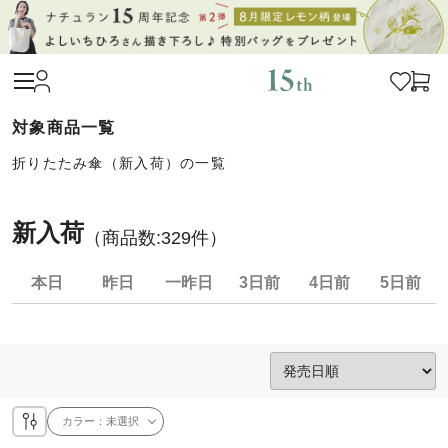
折りたたみ傘（新入荷）の一覧
新入荷
（商品数:
329
件）
本日
昨日
一昨日
3日前
4日前
5日前
カラー：
未選択