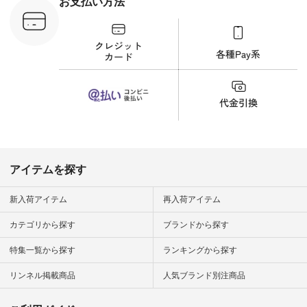
お支払い方法
C-263T-
しむ #シンプルライ
フ #シンプルコーデ
商品詳
#大人女子 #猫 #猫グ
い物は写真
ッズ #世界猫の日 #
ップ また
バッグ #財布 #ポー
フィール
チ #マグカップ #猫
_official）
雑貨 #松尾ミユキ
チュラン」
#aoneco #アオネコ
にアクセス
#natulan #ナチュラ
番号や商品
ン #natulan_official.
してみてく
ar
#natulan #
デ #コー
 #ファッ
アイテムを探す
ナチュラル
ン #日々
#暮らしを
新入荷アイテム
再入荷アイテム
シンプルラ
ンプルコー
カテゴリから探す
ブランドから探す
女子 #夏コ
夏コーデ #
特集一覧から探す
ランキングから探す
#コーデ #
ネン
ficial.
リンネル掲載商品
人気ブランド別注商品