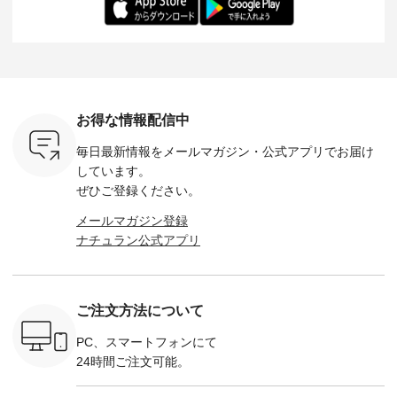
ochop2）
---- ■松尾ミユキ
イズ：PLUS ---------
る一着に仕上げまし
しくご紹
し 【第2
シアーバッグ
--------------------
た。 モデル身長：
モデル身長
ン柄コット
¥3,080（税込） ・
D*g*y -----------------
164cm ----------------
-------------
をプレゼン
Momo ・Leo ・
------------ ■リブ使い
------------- Luuna
---- Lintu L
にな
Maron ・Stella [ 注文
デニムワンピース
miu --------------------
-------------
 旅行や帰
番号：EMW-263B-
¥9,680（税込） ・ネ
--------- ■【慶弔両
タータン
ャーなど楽
31376 ] ■松尾ミユ
イビー ・ブラック [
用】ノーカラーフォ
ャザー
を計画され
キ キャットヘアク
注文番号：DCO-
ーマルジャケット
¥9,900
お得な情報配信中
も多いかと
リップ ¥1,320（税
264W-30707 ] -------
¥16,500（税込） [
ッド系 ・
は、
込） ・Noisettes ・
---------------------- ▶️
注文番号：KOA-
[ 注文番
毎日最新情報をメールマガジン・
公式アプリでお届け
のこれから
Pepper ・Chloe [ 注
お買い物は写真のタ
262O-31095 ] ■【慶
263S-27183 ] --
な 涼し気
文番号：EMW-
グをタップ またはプ
弔両用】大切な日の
-------------
しています。
アップやワ
262A-31375 ] ■松尾
ロフィール
ボタンフレアワンピ
お買い物
ぜひご登録ください。
、ブラウス
ミユキ キャットハ
（@natulan_official）
ース ¥18,700（税
グをタップ
！ そし
ンドルマグ ¥
からどうぞ 「ナチュ
込） [ 注文番号：
ロフ
メールマガジン登録
気「よくば
¥1,650（税込） ・
ラン」で 注文番号や
KOA-252W-22368 ]
（@natulan
ナチュラン公式アプリ
」予約販売
Pumpkin ・Noisettes
商品名を検索してみ
■【慶弔両用】大切
からどうぞ 「ナ
トしていま
・Pepper ・Chloe [
てくださいね。
な日のボウタイAラ
ラン」で 
逃しなく！
注文番号：EMW-
#lifewear #fashion
インワンピース
商品名を
------------
262K-31378 ] --------
#natulan #今日のコ
¥18,700（税込） [
てくだ
---------------------
ーデ #コーディネー
注文番号：KOA-
#lifewear
ご注文方法について
----------
aoneco ---------------
ト #ファッション #
252W-22369 ] -------
#natula
枚目
-------------- ■がま口
ナチュラル #日々の
---------------------- ▶️
ーデ #コ
 ■ista-
ロングウォレット
暮らし #暮らしを楽
お買い物は写真のタ
ト #ファ
PC、スマートフォンにて
っと選べるリ
¥19,690（税込） ・
しむ #シンプルライ
グをタップ またはプ
ナチュラル
24時間ご注文可能。
くばりパン
グレージュ ・ブルー
フ #シンプルコーデ
ロフィール
暮らし #
0（税込） [
グリーン ・ミモザイ
#大人女子 #ワンピ
（@natulan_official）
しむ #シ
R-262P-
エロー ・シルエット
ース #デニム #デニ
からどうぞ 「ナチュ
フ #シン