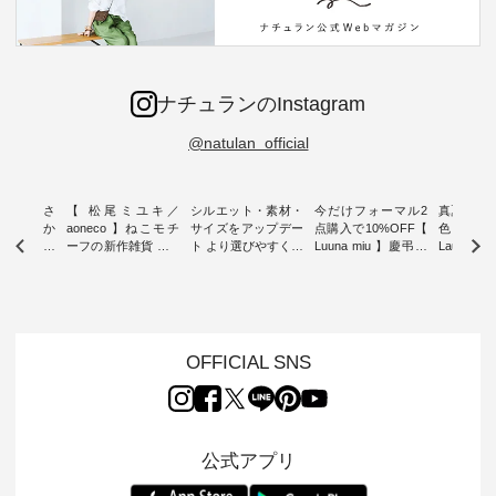
ナチュランのInstagram
@natulan_official
新着をおさ
【 松尾ミユキ／
シルエット・素材・
今だけフォーマル2
真夏から
チュランか
aoneco 】ねこモチ
サイズをアップデー
点購入で10%OFF【
色チェック
したアイテ
ーフの新作雑貨 ・ 8
ト より選びやすく【
Luuna miu 】慶弔両
Laulu
タッフが気
月8日の「世界猫の
D*g*y 】別注リブデ
用ノーカラージャケ
ェックギ
のをピック
日」を前に、 愛らし
ニムワンピース ・
ット ・ 身に纏うだ
ート ・ ゆったりと
s
いネコモチーフのア
心地よく着られるデ
けでほっとする着心
した着心
s NEW
イテムを特集。 ナチ
イリーウェアが人気
地を大切にした フォ
日常着を
L ] //
ュランでも人気の
の 「D*g*y」 より、
ーマル服のオリジナ
ナチュラ
7/26 -
「m.m（松尾ミユ
毎年大人気のナチュ
ルブランド「 Luuna
ルブランド「
OFFICIAL SNS
/ ✨✨ナ
キ）」と
ラン別注 リブデニム
miu 」から、 新たに
Laulu 
5周年記念
「aoneco」から、
ワンピースが登場。
フォーマルジャケッ
をまたい
月より、
持っているだけで気
シルエットや素材を
トが仲間入り。 ワン
ェックス
円（税込）以
分が上がる バッグや
見直し、 さらに魅力
ピースとのバランス
登場。 真夏にうれし
いただいた
雑貨をご紹介しま
的になったアイテム
を考え、 丈感やシル
い涼やかさ
公式アプリ
人気イラス
す。 -------------------
を 詳しくご紹介いた
エット、着心地まで
先取りで
ー、よしい
---------- 松尾ミユキ
します。 モデル身
丁寧に設計。 特別な
いた色合
ろさん
-------------------------
長：164cm / 着用サ
日を心地よく過ごせ
えたアイテ