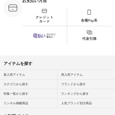
お支払い方法
文番号：YCC-263T-
30689 ] ---------------
-------------- ▶️商品詳
細やお買い物は写真
のタグをタップ また
はプロフィール
（@natulan_official）
から 「ナチュラン」
のサイトにアクセス
して 注文番号や商品
名を検索してみてく
ださいね。 #lifewear
#fashion #natulan #
今日のコーデ #コー
ディネート #ファッ
アイテムを探す
ション #ナチュラル
#ナチュラン #日々
の暮らし #暮らしを
新入荷アイテム
再入荷アイテム
楽しむ #シンプルラ
イフ #シンプルコー
カテゴリから探す
ブランドから探す
デ #大人女子 #夏コ
ーデ #真夏コーデ #
特集一覧から探す
ランキングから探す
暑さ対策 #コーデ #
リネン
#natulan_official.
リンネル掲載商品
人気ブランド別注商品