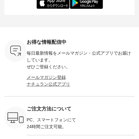
だけのチャ
（@chocochop2）
ル身長：168cm -----
イズ：PLUS ---------
る一着に
ひこの機会
描き下ろし 【第2
------------------------
--------------------
た。 モデル身長：
なく！ ▼
弾】レモン柄コット
&yarn -----------------
D*g*y -----------------
164cm ----------------
荷したカラ
ンバッグをプレゼン
------------ ■コットン
------------ ■リブ使い
---------
色） ・コ
ト中です💓 8月にな
シアーVネックカー
デニムワンピース
miu --------
トマト ・
りました☀ 旅行や帰
ディガン ¥7,500（税
¥9,680（税込） ・ネ
--------- ■【慶弔両
モモ ・グ
省、レジャーなど楽
込） ・スモークブル
イビー ・ブラック [
用】ノー
ー ・スミ
しい予定を計画され
ー ・ブラック ・ネ
注文番号：DCO-
ーマルジ
お得な情報配信中
マメ ・レ
ている方も多いかと
イビー [ 注文番号：
264W-30707 ] -------
¥16,50
ルーベリー
思います🌿 今週は、
GRE-263T-30614 ] -
---------------------- ▶️
注文番号
毎日最新情報をメールマガジン・
公式アプリでお届け
----
暑さ本番のこれから
-------------------------
お買い物は写真のタ
262O-31095 
--------
にぴったりな 涼し気
--- ▶️ お買い物は写
グをタップ またはプ
弔両用】
しています。
-------------
なセットアップやワ
真のタグをタップ ま
ロフィール
ボタンフ
ぜひご登録ください。
っと
ンピース、ブラウス
たはプロフィール
（@natulan_official）
ース ¥18
ネンのよく
などが新登場！ そし
（@natulan_official）
からどうぞ 「ナチュ
込） [ 
メールマガジン登録
パンツ
て、大人気「よくば
からどうぞ 「ナチュ
ラン」で 注文番号や
KOA-252W
ナチュラン公式アプリ
込） [ 注
りパンツ」予約販売
ラン」で 注文番号や
商品名を検索してみ
■【慶弔
R-262P-
がスタートしていま
商品名を検索してみ
てくださいね。
な日のボ
す♪ お見逃しなく！
てくださいね。
#lifewear #fashion
インワ
 お買
-------------------------
#lifewear #fashion
#natulan #今日のコ
¥18,70
真のタグを
---- 今週のご紹介ア
#natulan #今日のコ
ーデ #コーディネー
注文番号
ご注文方法について
たはプロフ
イテム ----------------
ーデ #コーディネー
ト #ファッション #
252W-22369 ] -
ール
------------- ＜1枚目
ト #ファッション #
ナチュラル #日々の
--------------
_official）
右・2枚目＞ ■ista-
ナチュラル #日々の
暮らし #暮らしを楽
お買い物
PC、スマートフォンにて
チュ
ire もっと選べるリ
暮らし #暮らしを楽
しむ #シンプルライ
グをタップ
24時間ご注文可能。
注文番号や
ネンのよくばりパン
しむ #シンプルライ
フ #シンプルコーデ
ロフ
検索してみ
ツ ¥9,900（税込） [
フ #シンプルコーデ
#大人女子 #ワンピ
（@natulan
さいね。
注文番号：IIR-262P-
#大人女子 #カーデ
ース #デニム #デニ
からどうぞ 「ナ