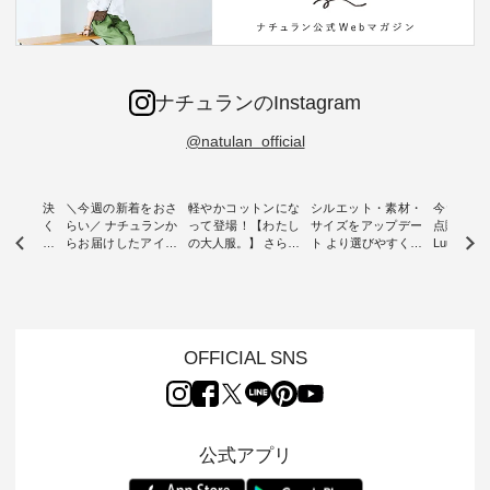
ナチュランのInstagram
@natulan_official
ー再入荷決
＼今週の新着をおさ
軽やかコットンにな
シルエット・素材・
今だけフ
-ire | よく
らい／ ナチュランか
って登場！【わたし
サイズをアップデー
点購入で1
ツ】予約販
らお届けしたアイテ
の大人服。】 さらり
ト より選びやすく【
Luuna m
ムから スタッフが気
と涼し気なシアーカ
D*g*y 】別注リブデ
用ノーカ
もに大きな
になるものをピック
ーディガン ・ 人気
ニムワンピース ・
ット ・ 身に纏うだ
だき、 一
アップ👆 ・ [ This
のシアーカーディガ
心地よく着られるデ
けでほっ
は早々に完
week's NEW
ンが軽くて、 お手入
イリーウェアが人気
地を大切に
 15周年
ARRIVAL ] //
れも簡単なコットン
の 「D*g*y」 より、
ーマル服
くばりパン
2026/07/26 -
素材になりました。
毎年大人気のナチュ
ルブランド「
OFFICIAL SNS
2026/08/01 // ✨✨ナ
ほんのり透ける生地
ラン別注 リブデニム
miu 」か
き、 この
チュラン15周年記念
が、女性らしさを演
ワンピースが登場。
フォーマ
の再入荷が
✨✨ 8月より、
出し、 羽織るだけで
シルエットや素材を
トが仲間入り
。 今回
12,000円（税込）以
今年らしい装いに。
見直し、 さらに魅力
ピースと
10色のカ
上ご購入いただいた
レイヤードスタイル
的になったアイテム
を考え、 
公式アプリ
改めて詳し
お客様へ 人気イラス
が楽しめて、 季節の
を 詳しくご紹介いた
エット、
ます。 限
トレーター、よしい
変わり目に重宝する
します。 モデル身
丁寧に設計。 
を手に入れ
ちひろさん
アイテムです。 モデ
長：164cm / 着用サ
日を心地