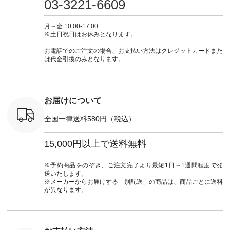
03-3221-6609
 #fashion
29223 ] ＜1枚目左・
ィガン #羽織り #シ
ムワンピ #別注 #夏
ラン」で 
n #今日のコ
3～4枚目＞ ■so コ
アーカーデ #コット
コーデ #D*g*y #ディ
商品名を
ーディネー
ットンリネンパナマ
ン #夏の羽織 #夏コ
ージーワイ #natulan
てくだ
月～金 10:00-17:00
ッション #
クロス 2wayTライ
ーデ #andyarn #アン
#ナチュラン
#lifewear
※土日祝日はお休みとなります。
 #日々の
ンブラウス
ドヤーン #オリジナ
#natulan_official.
#natula
暮らしを楽
¥7,590（税込） [ 注
ルブランド #natulan
ーデ #コ
お電話でのご注文の場合、お支払い方法はクレジットカードまた
ンプルライ
文番号：CSO-263T-
#ナチュラン
ト #ファ
は代金引換のみとなります。
プルコーデ
31348 ] コットンリ
#natulan_official.
ナチュラル
#パンツ #
ネンパナマクロス
暮らし #
ツ #よく
イージーテーパード
しむ #シ
 #テーパ
パンツ ¥7,590（税
フ #シン
 #限定カ
込） [ 注文番号：
#大人女子
お届けについて
荷 #15周
CSO-263P-31349 ]
マル #ブ
#夏コーデ
＜5～6枚目＞
ーマル #
全国一律送料580円（税込）
re #イスタイ
■&yarn ピンタック
#ワンピー
#natulan
ワンピース
葬祭 #Luu
ュラン
¥12,900（税込） [
ウナミウ 
15,000円以上で送料無料
ficial.
注文番号：MTO-
ルブランド #natu
263W-29752 ] ＜7～
#ナチ
8枚目＞ ■UNPLE ボ
#natulan_of
※予約商品をのぞき、ご注文完了より最短1日～1週間程度で発
ールカーゴイージー
送いたします。
パンツ ¥11,550（税
※メーカーからお届けする「別配送」の商品は、商品ごとに送料
込） [ 注文番号：
が異なります。
UNL-254P-18377 ]
＜9枚目＞ ■Lintu
Laulu 立体フラワー
刺繍ブラウス
¥8,800（税込） [ 注