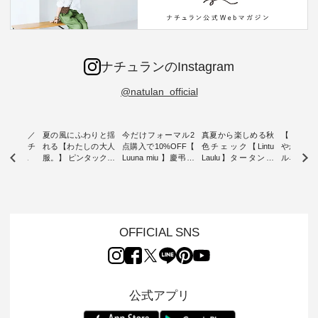
ナチュランのInstagram
@natulan_official
ミユキ／
夏の風にふわりと揺
今だけフォーマル2
真夏から楽しめる秋
【 HEAV
 】ねこモチ
れる【わたしの大人
点購入で10%OFF【
色チェック【Lintu
やかに華
雑貨 ・ 8
服。】 ピンタックワ
Luuna miu 】慶弔両
Laulu】タータンチ
ルネック
「世界猫の
ンピース ・ 軽やか
用ノーカラージャケ
ェックギャザースカ
ー ・ 天然素材を生
、 愛らし
なワンピーススタイ
ット ・ 身に纏うだ
ート ・ ゆったりと
かしたナ
チーフのア
ルを楽しめるのは、
けでほっとする着心
した着心地の大人の
タイル
。 ナチ
夏のおしゃれの醍醐
地を大切にした フォ
日常着を提案する、
「HEAV
も人気の
味。 今回ご紹介する
ーマル服のオリジナ
ナチュランオリジナ
ら、 新作
（松尾ミユ
のは 袖を通すだけで
ルブランド「 Luuna
ルブランド「 Lintu
ーが届きま
OFFICIAL SNS
」と
ちょっとひんやり、
miu 」から、 新たに
Laulu 」から、 季節
んのり透
co」から、
見た目にも涼し気な
フォーマルジャケッ
をまたいで穿けるチ
涼やかな生
るだけで気
ワンピース。 日常か
トが仲間入り。 ワン
ェックスカートが新
んわりと
 バッグや
ら夏休みのお出かけ
ピースとのバランス
登場。 真夏にうれし
をあしら
紹介しま
まで、 暑い夏にぴっ
を考え、 丈感やシル
い涼やかさと、 秋を
印象的。 
公式アプリ
たりの新作です。 モ
エット、着心地まで
先取りできる落ち着
装いに、 
-- 松尾ミユキ
デル身長：168cm --
丁寧に設計。 特別な
いた色合いを兼ね備
華やぎを
------------
-------------------------
日を心地よく過ごせ
えたアイテムを、 詳
る一枚です。 