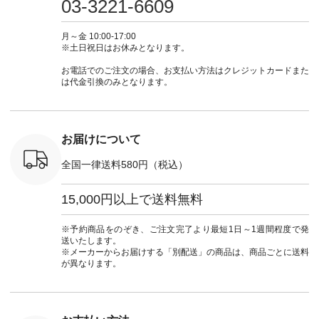
03-3221-6609
 注文番号：
ピ #夏コーデ
ラン」で 注文番号や
#大人女子 #スカー
#大人女子 
-31607 ]
#andyarn #アンドヤ
商品名を検索してみ
ト #フレアスカート
シャツコー
ミニウォレ
ーン #オリジナルブ
てくださいね。
#チェック柄 #ター
ルシャツ 
月～金 10:00-17:00
790（税込）
ランド #natulan #ナ
#lifewear #fashion
タンチェック #秋色
シャツ #
※土日祝日はお休みとなります。
号：NCO-
チュラン
#natulan #今日のコ
#夏コーデ #Lintu
ャツコーデ
] ■ラテ
#natulan_official.
ーデ #コーディネー
Laulu #リントゥラウ
デ #HEAV
お電話でのご注文の場合、お支払い方法はクレジットカードまた
トート
ト #ファッション #
ル #オリジナルブラ
ブンリー #natulan #
は代金引換のみとなります。
0（税込） [
ナチュラル #日々の
ンド #natulan #ナチ
ナチ
：NCO-
暮らし #暮らしを楽
ュラン
#natulan_of
] ■キー
しむ #シンプルライ
#natulan_official.
,970（税
フ #シンプルコーデ
注文番号：
#大人女子 #フォー
お届けについて
00150 ] -
マル #ブラックフォ
------------
ーマル #ジャケット
全国一律送料580円（税込）
#ワンピース #冠婚
タップ ま
葬祭 #Luunamiu #ル
フィール
ウナミウ #オリジナ
15,000円以上で送料無料
_official）
ルブランド #natulan
チュ
#ナチュラン
注文番号や
#natulan_official.
※予約商品をのぞき、ご注文完了より最短1日～1週間程度で発
検索してみ
送いたします。
さいね。
※メーカーからお届けする「別配送」の商品は、商品ごとに送料
 #fashion
が異なります。
n #今日のコ
ーディネー
ッション #
 #日々の
暮らしを楽