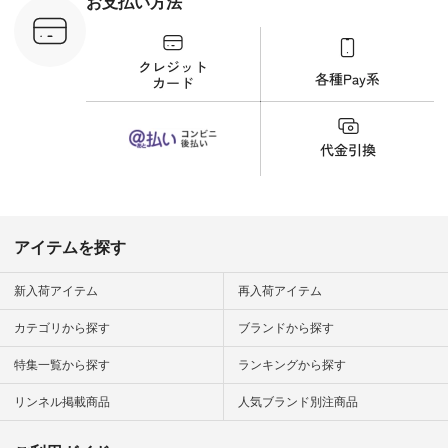
お支払い方法
ンプルライ
プルコーデ
#猫 #猫グ
界猫の日 #
財布 #ポー
カップ #猫
松尾ミユキ
o #アオネコ
n #ナチュラ
official.
アイテムを探す
新入荷アイテム
再入荷アイテム
カテゴリから探す
ブランドから探す
特集一覧から探す
ランキングから探す
リンネル掲載商品
人気ブランド別注商品