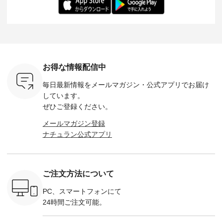
-- &yarn --------------
る一着に仕上げまし
しくご紹介します。
身長：164cm ---
バッグ
--------------- ■ピン
た。 モデル身長：
モデル身長：164cm
-------------
（税込） ・
タックワンピース
164cm ----------------
-------------------------
HEAVENLY -
・Leo ・
¥12,900（税込） ・
------------- Luuna
---- Lintu Laulu -------
-------------
ella [ 注文
ホワイト ・スモーク
miu --------------------
---------------------- ■
ェックシ
-263B-
ブルー ・ネイビー [
--------- ■【慶弔両
タータンチェックギ
フリルネ
注文番号：MTO-
用】ノーカラーフォ
ャザースカート
ーバー ¥1
ットヘアク
263W-29752 ] -------
ーマルジャケット
¥9,900（税込） ・レ
込） ・ホ
お得な情報配信中
,320（税
---------------------- ▶️
¥16,500（税込） [
ッド系 ・グリーン系
ラック 
settes ・
お買い物は写真のタ
注文番号：KOA-
[ 注文番号：MTO-
・オフ [
毎日最新情報をメールマガジン・
公式アプリでお届け
Chloe [ 注
グをタップ またはプ
262O-31095 ] ■【慶
263S-27183 ] --------
DLW-263T-3
EMW-
ロフィール
弔両用】大切な日の
--------------------- ▶️
-------------
しています。
] ■松尾
（@natulan_official）
ボタンフレアワンピ
お買い物は写真のタ
-- ▶️ お買い物は写真
ぜひご登録ください。
キャットハ
からどうぞ 「ナチュ
ース ¥18,700（税
グをタップ またはプ
のタグをタ
マグ ¥
ラン」で 注文番号や
込） [ 注文番号：
ロフィール
はプロ
メールマガジン登録
（税込） ・
商品名を検索してみ
KOA-252W-22368 ]
（@natulan_official）
（@natulan
ナチュラン公式アプリ
Noisettes
てくださいね。
■【慶弔両用】大切
からどうぞ 「ナチュ
からどうぞ 「ナ
・Chloe [
#lifewear #fashion
な日のボウタイAラ
ラン」で 注文番号や
ラン」で 
：EMW-
#natulan #今日のコ
インワンピース
商品名を検索してみ
商品名を
------
ーデ #コーディネー
¥18,700（税込） [
てくださいね。
てくだ
--------
ト #ファッション #
注文番号：KOA-
#lifewear #fashion
#lifewear
ご注文方法について
-----------
ナチュラル #日々の
252W-22369 ] -------
#natulan #今日のコ
#natula
がま口
暮らし #暮らしを楽
---------------------- ▶️
ーデ #コーディネー
ーデ #コ
ォレット
しむ #シンプルライ
お買い物は写真のタ
ト #ファッション #
ト #ファ
PC、スマートフォンにて
0（税込） ・
フ #シンプルコーデ
グをタップ またはプ
ナチュラル #日々の
ナチュラル
24時間ご注文可能。
 ・ブルー
#大人女子 #ワンピ
ロフィール
暮らし #暮らしを楽
暮らし #
・ミモザイ
ース #ピンタック #
（@natulan_official）
しむ #シンプルライ
しむ #シ
シルエット
涼やか素材 #夏ワン
からどうぞ 「ナチュ
フ #シンプルコーデ
フ #シン