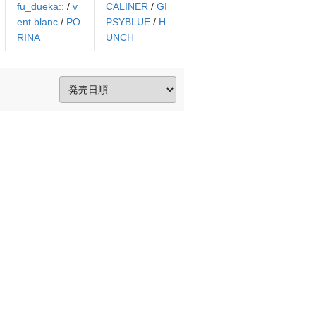
fu_dueka::
/
v
CALINER
/
GI
ent blanc
/
PO
PSYBLUE
/
H
RINA
UNCH