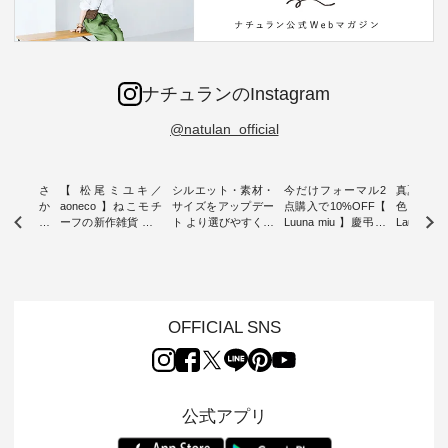
ナチュランのInstagram
@natulan_official
新着をおさ
【 松尾ミユキ／
シルエット・素材・
今だけフォーマル2
真夏から
チュランか
aoneco 】ねこモチ
サイズをアップデー
点購入で10%OFF【
色チェック
したアイテ
ーフの新作雑貨 ・ 8
ト より選びやすく【
Luuna miu 】慶弔両
Laulu
タッフが気
月8日の「世界猫の
D*g*y 】別注リブデ
用ノーカラージャケ
ェックギ
のをピック
日」を前に、 愛らし
ニムワンピース ・
ット ・ 身に纏うだ
ート ・ ゆったりと
s
いネコモチーフのア
心地よく着られるデ
けでほっとする着心
した着心
s NEW
イテムを特集。 ナチ
イリーウェアが人気
地を大切にした フォ
日常着を
L ] //
ュランでも人気の
の 「D*g*y」 より、
ーマル服のオリジナ
ナチュラ
7/26 -
「m.m（松尾ミユ
毎年大人気のナチュ
ルブランド「 Luuna
ルブランド「
OFFICIAL SNS
/ ✨✨ナ
キ）」と
ラン別注 リブデニム
miu 」から、 新たに
Laulu 
5周年記念
「aoneco」から、
ワンピースが登場。
フォーマルジャケッ
をまたい
月より、
持っているだけで気
シルエットや素材を
トが仲間入り。 ワン
ェックス
円（税込）以
分が上がる バッグや
見直し、 さらに魅力
ピースとのバランス
登場。 真夏にうれし
いただいた
雑貨をご紹介しま
的になったアイテム
を考え、 丈感やシル
い涼やかさ
公式アプリ
人気イラス
す。 -------------------
を 詳しくご紹介いた
エット、着心地まで
先取りで
ー、よしい
---------- 松尾ミユキ
します。 モデル身
丁寧に設計。 特別な
いた色合
ろさん
-------------------------
長：164cm / 着用サ
日を心地よく過ごせ
えたアイテ