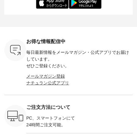
ochop2）
---- ■松尾ミユキ
イズ：PLUS ---------
る一着に仕上げまし
しくご紹
し 【第2
シアーバッグ
--------------------
た。 モデル身長：
モデル身長
ン柄コット
¥3,080（税込） ・
D*g*y -----------------
164cm ----------------
-------------
をプレゼン
Momo ・Leo ・
------------ ■リブ使い
------------- Luuna
---- Lintu L
にな
Maron ・Stella [ 注文
デニムワンピース
miu --------------------
-------------
 旅行や帰
番号：EMW-263B-
¥9,680（税込） ・ネ
--------- ■【慶弔両
タータン
ャーなど楽
31376 ] ■松尾ミユ
イビー ・ブラック [
用】ノーカラーフォ
ャザー
を計画され
キ キャットヘアク
注文番号：DCO-
ーマルジャケット
¥9,900
お得な情報配信中
も多いかと
リップ ¥1,320（税
264W-30707 ] -------
¥16,500（税込） [
ッド系 ・
は、
込） ・Noisettes ・
---------------------- ▶️
注文番号：KOA-
[ 注文番
毎日最新情報をメールマガジン・
公式アプリでお届け
のこれから
Pepper ・Chloe [ 注
お買い物は写真のタ
262O-31095 ] ■【慶
263S-27183 ] --
な 涼し気
文番号：EMW-
グをタップ またはプ
弔両用】大切な日の
-------------
しています。
アップやワ
262A-31375 ] ■松尾
ロフィール
ボタンフレアワンピ
お買い物
ぜひご登録ください。
、ブラウス
ミユキ キャットハ
（@natulan_official）
ース ¥18,700（税
グをタップ
！ そし
ンドルマグ ¥
からどうぞ 「ナチュ
込） [ 注文番号：
ロフ
メールマガジン登録
気「よくば
¥1,650（税込） ・
ラン」で 注文番号や
KOA-252W-22368 ]
（@natulan
ナチュラン公式アプリ
」予約販売
Pumpkin ・Noisettes
商品名を検索してみ
■【慶弔両用】大切
からどうぞ 「ナ
トしていま
・Pepper ・Chloe [
てくださいね。
な日のボウタイAラ
ラン」で 
逃しなく！
注文番号：EMW-
#lifewear #fashion
インワンピース
商品名を
------------
262K-31378 ] --------
#natulan #今日のコ
¥18,700（税込） [
てくだ
---------------------
ーデ #コーディネー
注文番号：KOA-
#lifewear
ご注文方法について
----------
aoneco ---------------
ト #ファッション #
252W-22369 ] -------
#natula
枚目
-------------- ■がま口
ナチュラル #日々の
---------------------- ▶️
ーデ #コ
 ■ista-
ロングウォレット
暮らし #暮らしを楽
お買い物は写真のタ
ト #ファ
PC、スマートフォンにて
っと選べるリ
¥19,690（税込） ・
しむ #シンプルライ
グをタップ またはプ
ナチュラル
24時間ご注文可能。
くばりパン
グレージュ ・ブルー
フ #シンプルコーデ
ロフィール
暮らし #
0（税込） [
グリーン ・ミモザイ
#大人女子 #ワンピ
（@natulan_official）
しむ #シ
R-262P-
エロー ・シルエット
ース #デニム #デニ
からどうぞ 「ナチュ
フ #シン