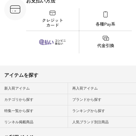
お支払い方法
C-263T-
しむ #シンプルライ
フ #シンプルコーデ
商品詳
#大人女子 #猫 #猫グ
い物は写真
ッズ #世界猫の日 #
ップ また
バッグ #財布 #ポー
フィール
チ #マグカップ #猫
_official）
雑貨 #松尾ミユキ
チュラン」
#aoneco #アオネコ
にアクセス
#natulan #ナチュラ
番号や商品
ン #natulan_official.
してみてく
ar
#natulan #
デ #コー
 #ファッ
アイテムを探す
ナチュラル
ン #日々
#暮らしを
新入荷アイテム
再入荷アイテム
シンプルラ
ンプルコー
カテゴリから探す
ブランドから探す
女子 #夏コ
夏コーデ #
特集一覧から探す
ランキングから探す
#コーデ #
ネン
ficial.
リンネル掲載商品
人気ブランド別注商品