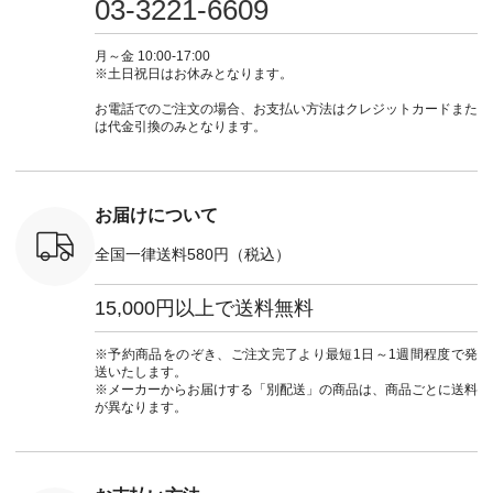
03-3221-6609
ブルー [ 注文番号：
ムワンピ #別注 #夏
ラン」で 注文番号や
#大人女子
 ■so コ
NCO-262C-31607 ]
コーデ #D*g*y #ディ
商品名を検索してみ
ト #フレ
ネンパナマ
■がま口 ミニウォレ
ージーワイ #natulan
てくださいね。
#チェック
月～金 10:00-17:00
wayTライ
ット ¥9,790（税込）
#ナチュラン
#lifewear #fashion
タンチェッ
※土日祝日はお休みとなります。
ラウス
[ 注文番号：NCO-
#natulan_official.
#natulan #今日のコ
#夏コーデ 
税込） [ 注
242C-08057 ] ■ラテ
ーデ #コーディネー
Laulu 
お電話でのご注文の場合、お支払い方法はクレジットカードまた
O-263T-
ィストート
ト #ファッション #
ル #オリ
は代金引換のみとなります。
¥12,980（税込） [
ナチュラル #日々の
ンド #natulan #ナチ
マクロス
注文番号：NCO-
暮らし #暮らしを楽
ュ
テーパード
262B-31610 ] ■キー
しむ #シンプルライ
#natulan_of
,590（税
カバー ¥2,970（税
フ #シンプルコーデ
注文番号：
込） [ 注文番号：
#大人女子 #フォー
お届けについて
-31349 ]
NCO-222C-00150 ] -
マル #ブラックフォ
6枚目＞
-------------------------
ーマル #ジャケット
全国一律送料580円（税込）
 ピンタック
--- ▶️ お買い物は写
#ワンピース #冠婚
ピース
真のタグをタップ ま
葬祭 #Luunamiu #ル
0（税込） [
たはプロフィール
ウナミウ #オリジナ
15,000円以上で送料無料
：MTO-
（@natulan_official）
ルブランド #natulan
] ＜7～
からどうぞ 「ナチュ
#ナチュラン
UNPLE ボ
ラン」で 注文番号や
#natulan_official.
※予約商品をのぞき、ご注文完了より最短1日～1週間程度で発
ゴイージー
商品名を検索してみ
送いたします。
1,550（税
てくださいね。
※メーカーからお届けする「別配送」の商品は、商品ごとに送料
注文番号：
#lifewear #fashion
が異なります。
-18377 ]
#natulan #今日のコ
■Lintu
ーデ #コーディネー
立体フラワー
ト #ファッション #
ラウス
ナチュラル #日々の
税込） [ 注
暮らし #暮らしを楽