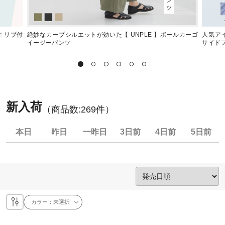
注 リブ付
絶妙なカーブシルエットが効いた【 UNPLE 】ボールカーゴ
人気アイ
イージーパンツ
サイド
新入荷
（商品数:
269
件）
本日
昨日
一昨日
3日前
4日前
5日前
カラー：
未選択