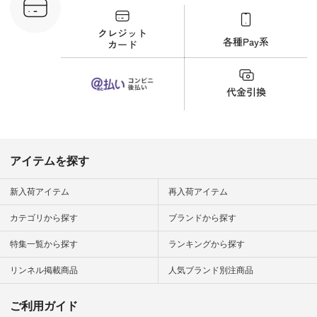
プルコーデ
#猫 #猫グ
界猫の日 #
財布 #ポー
カップ #猫
松尾ミユキ
o #アオネコ
n #ナチュラ
official.
アイテムを探す
新入荷アイテム
再入荷アイテム
カテゴリから探す
ブランドから探す
特集一覧から探す
ランキングから探す
リンネル掲載商品
人気ブランド別注商品
ご利用ガイド