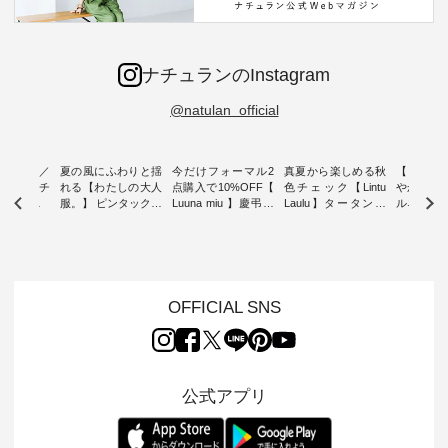
ナチュランのInstagram
@natulan_official
ミユキ／
夏の風にふわりと揺
今だけフォーマル2
真夏から楽しめる秋
【 HEAV
 】ねこモチ
れる【わたしの大人
点購入で10%OFF【
色チェック【Lintu
やかに華
雑貨 ・ 8
服。】 ピンタックワ
Luuna miu 】慶弔両
Laulu】タータンチ
ルネック
「世界猫の
ンピース ・ 軽やか
用ノーカラージャケ
ェックギャザースカ
ー ・ 天然素材を生
、 愛らし
なワンピーススタイ
ット ・ 身に纏うだ
ート ・ ゆったりと
かしたナ
チーフのア
ルを楽しめるのは、
けでほっとする着心
した着心地の大人の
タイル
。 ナチ
夏のおしゃれの醍醐
地を大切にした フォ
日常着を提案する、
「HEAV
も人気の
味。 今回ご紹介する
ーマル服のオリジナ
ナチュランオリジナ
ら、 新作
（松尾ミユ
のは 袖を通すだけで
ルブランド「 Luuna
ルブランド「 Lintu
ーが届きま
OFFICIAL SNS
」と
ちょっとひんやり、
miu 」から、 新たに
Laulu 」から、 季節
んのり透
co」から、
見た目にも涼し気な
フォーマルジャケッ
をまたいで穿けるチ
涼やかな生
るだけで気
ワンピース。 日常か
トが仲間入り。 ワン
ェックスカートが新
んわりと
 バッグや
ら夏休みのお出かけ
ピースとのバランス
登場。 真夏にうれし
をあしら
紹介しま
まで、 暑い夏にぴっ
を考え、 丈感やシル
い涼やかさと、 秋を
印象的。 
公式アプリ
たりの新作です。 モ
エット、着心地まで
先取りできる落ち着
装いに、 
-- 松尾ミユキ
デル身長：168cm --
丁寧に設計。 特別な
いた色合いを兼ね備
華やぎを
------------
-------------------------
日を心地よく過ごせ
えたアイテムを、 詳
る一枚です。 
-- &yarn --------------
る一着に仕上げまし
しくご紹介します。
身長：164cm ---