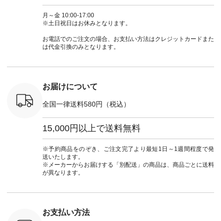
-31607 ]
#andyarn #アンドヤ
商品名を検索してみ
ト #フレアスカート
シャツコー
ミニウォレ
ーン #オリジナルブ
てくださいね。
#チェック柄 #ター
ルシャツ 
月～金 10:00-17:00
790（税込）
ランド #natulan #ナ
#lifewear #fashion
タンチェック #秋色
シャツ #
※土日祝日はお休みとなります。
号：NCO-
チュラン
#natulan #今日のコ
#夏コーデ #Lintu
ャツコーデ
] ■ラテ
#natulan_official.
ーデ #コーディネー
Laulu #リントゥラウ
デ #HEAV
お電話でのご注文の場合、お支払い方法はクレジットカードまた
トート
ト #ファッション #
ル #オリジナルブラ
ブンリー #natulan #
は代金引換のみとなります。
0（税込） [
ナチュラル #日々の
ンド #natulan #ナチ
ナチ
：NCO-
暮らし #暮らしを楽
ュラン
#natulan_of
] ■キー
しむ #シンプルライ
#natulan_official.
,970（税
フ #シンプルコーデ
注文番号：
#大人女子 #フォー
お届けについて
00150 ] -
マル #ブラックフォ
------------
ーマル #ジャケット
全国一律送料580円（税込）
#ワンピース #冠婚
タップ ま
葬祭 #Luunamiu #ル
フィール
ウナミウ #オリジナ
15,000円以上で送料無料
_official）
ルブランド #natulan
チュ
#ナチュラン
注文番号や
#natulan_official.
※予約商品をのぞき、ご注文完了より最短1日～1週間程度で発
検索してみ
送いたします。
さいね。
※メーカーからお届けする「別配送」の商品は、商品ごとに送料
 #fashion
が異なります。
n #今日のコ
ーディネー
ッション #
 #日々の
暮らしを楽
お支払い方法
ンプルライ