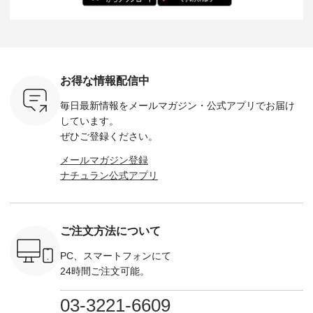
バッグ
--------------- ■ピン
た。 モデル身長：
モデル身長：164cm
-------------
（税込） ・
タックワンピース
164cm ----------------
-------------------------
HEAVENLY -
・Leo ・
¥12,900（税込） ・
------------- Luuna
---- Lintu Laulu -------
-------------
ella [ 注文
ホワイト ・スモーク
miu --------------------
---------------------- ■
ェックシ
-263B-
ブルー ・ネイビー [
--------- ■【慶弔両
タータンチェックギ
フリルネ
注文番号：MTO-
用】ノーカラーフォ
ャザースカート
ーバー ¥1
ットヘアク
263W-29752 ] -------
ーマルジャケット
¥9,900（税込） ・レ
込） ・ホ
お得な情報配信中
,320（税
---------------------- ▶️
¥16,500（税込） [
ッド系 ・グリーン系
ラック 
settes ・
お買い物は写真のタ
注文番号：KOA-
[ 注文番号：MTO-
・オフ [
毎日最新情報をメールマガジン・
公式アプリでお届け
Chloe [ 注
グをタップ またはプ
262O-31095 ] ■【慶
263S-27183 ] --------
DLW-263T-3
EMW-
ロフィール
弔両用】大切な日の
--------------------- ▶️
-------------
しています。
] ■松尾
（@natulan_official）
ボタンフレアワンピ
お買い物は写真のタ
-- ▶️ お買い物は写真
ぜひご登録ください。
キャットハ
からどうぞ 「ナチュ
ース ¥18,700（税
グをタップ またはプ
のタグをタ
マグ ¥
ラン」で 注文番号や
込） [ 注文番号：
ロフィール
はプロ
メールマガジン登録
（税込） ・
商品名を検索してみ
KOA-252W-22368 ]
（@natulan_official）
（@natulan
ナチュラン公式アプリ
Noisettes
てくださいね。
■【慶弔両用】大切
からどうぞ 「ナチュ
からどうぞ 「ナ
・Chloe [
#lifewear #fashion
な日のボウタイAラ
ラン」で 注文番号や
ラン」で 
：EMW-
#natulan #今日のコ
インワンピース
商品名を検索してみ
商品名を
------
ーデ #コーディネー
¥18,700（税込） [
てくださいね。
てくだ
--------
ト #ファッション #
注文番号：KOA-
#lifewear #fashion
#lifewear
ご注文方法について
-----------
ナチュラル #日々の
252W-22369 ] -------
#natulan #今日のコ
#natula
がま口
暮らし #暮らしを楽
---------------------- ▶️
ーデ #コーディネー
ーデ #コ
ォレット
しむ #シンプルライ
お買い物は写真のタ
ト #ファッション #
ト #ファ
PC、スマートフォンにて
0（税込） ・
フ #シンプルコーデ
グをタップ またはプ
ナチュラル #日々の
ナチュラル
24時間ご注文可能。
 ・ブルー
#大人女子 #ワンピ
ロフィール
暮らし #暮らしを楽
暮らし #
・ミモザイ
ース #ピンタック #
（@natulan_official）
しむ #シンプルライ
しむ #シ
シルエット
涼やか素材 #夏ワン
からどうぞ 「ナチュ
フ #シンプルコーデ
フ #シン
03-3221-6609
 注文番号：
ピ #夏コーデ
ラン」で 注文番号や
#大人女子 #スカー
#大人女子 