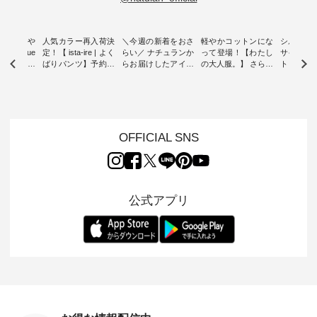
0％の涼や
人気カラー再入荷決
＼今週の新着をおさ
軽やかコットンにな
シルエッ
 blue
定！【 ista-ire | よく
らい／ ナチュランか
って登場！【わたし
サイズを
 】夏にぴった
ばりパンツ】予約販
らお届けしたアイテ
の大人服。】 さらり
ト より選
ックベスト
売開始 ・ 6月の販売
ムから スタッフが気
と涼し気なシアーカ
D*g*y 
開始とともに大きな
になるものをピック
ーディガン ・ 人気
ニムワン
 着心地の
反響をいただき、 一
アップ👆 ・ [ This
のシアーカーディガ
心地よく
切にした服
部カラーは早々に完
week's NEW
ンが軽くて、 お手入
イリーウ
行う 「
売となった 15周年
ARRIVAL ] //
れも簡単なコットン
の 「D*g*y」 より、
low 」から新
記念のよくばりパン
2026/08/02 -
素材になりました。
毎年大人
OFFICIAL SNS
トが届きま
ツ。 たくさんのご要
2026/08/08 // ✨✨ナ
ほんのり透ける生地
ラン別注 
望をいただき、 この
チュラン15周年記念
が、女性らしさを演
ワンピー
たい、 レ
たび待望の再入荷が
✨✨ 12,000円（税
出し、 羽織るだけで
シルエッ
が楽しめる
実現しました。 今回
込）以上ご購入いた
今年らしい装いに。
見直し、 
紹介いたし
再入荷する10色のカ
だいたお客様へ 人気
レイヤードスタイル
的になっ
公式アプリ
ラーを、 改めて詳し
イラストレーター、
が楽しめて、 季節の
を 詳しく
くご紹介します。 限
よしいちひろさん
変わり目に重宝する
します。 モデル
---- blue
定カラーを手に入れ
（@chocochop2）
アイテムです。 モデ
長：164cm / 
------------
られる今だけのチャ
描き下ろし 【第2
ル身長：168cm -----
イズ：PLUS -----
ンス、 ぜひこの機会
弾】レモン柄コット
------------------------
-------------
イドボタン
をお見逃しなく！ ▼
ンバッグをプレゼン
&yarn -----------------
D*g*y -----
2,650（税
今回再入荷したカラ
ト中です💓 そろそろ
------------ ■コットン
------------ ■リブ使い
ラック ・
ー（計10色） ・コ
お盆休みの方も多い
シアーVネックカー
デニムワ
[ 注文番
ーヒー ・トマト ・
のではないでしょう
ディガン ¥7,500（税
¥9,680
-264T-
セサミ ・モモ ・グ
か。 まだまだ暑さが
込） ・スモークブル
イビー ・
リーンティー ・スミ
続きそうですが 今週
ー ・ブラック ・ネ
注文番号