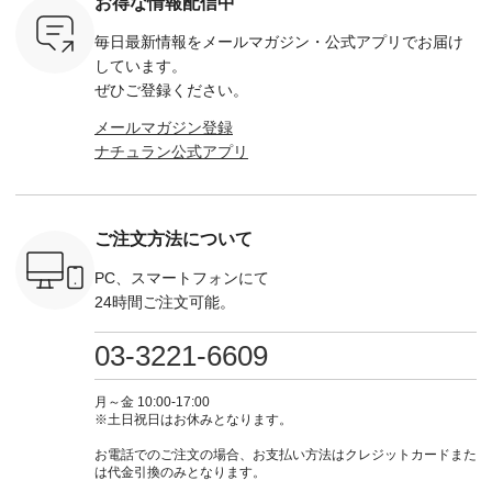
お得な情報配信中
 お買
レ ・クロマメ ・レ
の新作では、今すぐ
イビー [ 注文番号：
264W-30707 ] -
真のタグを
モン ・ブルーベリー
着られて初秋まで活
GRE-263T-30614 ] -
--------------
毎日最新情報をメールマガジン・
公式アプリでお届け
たはプロフ
・ラズベリー --------
躍する シアーカーデ
-------------------------
お買い物
ール
---------------------
ィガンやベスト、デ
--- ▶️ お買い物は写
グをタップ
しています。
_official）
ista-ire ----------------
ニムワンピースなど
真のタグをタップ ま
ロフ
ぜひご登録ください。
チュ
------------- ■もっと
が登場です！ スタイ
たはプロフィール
（@natulan
注文番号や
選べるリネンのよく
リスト山口
（@natulan_official）
からどうぞ 「ナ
メールマガジン登録
検索してみ
ばりパンツ
(@natulan_stylist_yama)
からどうぞ 「ナチュ
ラン」で 
ナチュラン公式アプリ
さいね。
¥9,900（税込） [ 注
からの 最新の撮影シ
ラン」で 注文番号や
商品名を
 #fashion
文番号：IIR-262P-
ョット📷では、ニッ
商品名を検索してみ
てくだ
n #今日のコ
29223 ] ---------------
トなどの秋アイテム
てくださいね。
#lifewear
ーディネー
-------------- ▶️ お買
も登場🫶 楽しみにお
#lifewear #fashion
#natula
ッション #
い物は写真のタグを
待ちくださいね。 --
#natulan #今日のコ
ーデ #コ
ご注文方法について
 #日々の
タップ またはプロフ
-------------------------
ーデ #コーディネー
ト #ファ
暮らしを楽
ィール
-- 今週のご紹介アイ
ト #ファッション #
ナチュラル
ンプルライ
（@natulan_official）
テム -------------------
ナチュラル #日々の
暮らし #
PC、スマートフォンにて
プルコーデ
からどうぞ 「ナチュ
---------- ＜1枚目
暮らし #暮らしを楽
しむ #シ
24時間ご注文可能。
#ベスト #
ラン」で 注文番号や
右・2～3枚目＞
しむ #シンプルライ
フ #シン
重ね着 #着
商品名を検索してみ
■&yarn コットンシ
フ #シンプルコーデ
#大人女子
ネック #夏
てくださいね。
アーVネックカーデ
#大人女子 #カーデ
ース #デ
03-3221-6609
ewillow #
#lifewear #fashion
ィガン ¥7,500（税
ィガン #羽織り #シ
ムワンピ 
ウィロウ
#natulan #今日のコ
込） [ 注文番号：
アーカーデ #コット
コーデ #D*
n #ナチュラ
ーデ #コーディネー
GRE-263T-30614 ]
ン #夏の羽織 #夏コ
ージーワイ #natu
月～金 10:00-17:00
official.
ト #ファッション #
＜1枚目左・4～5枚
ーデ #andyarn #アン
#ナチ
※土日祝日はお休みとなります。
ナチュラル #日々の
目＞ ■Cassure
ドヤーン #オリジナ
#natulan_of
暮らし #暮らしを楽
2wayドットブラウ
ルブランド #natulan
お電話でのご注文の場合、お支払い方法はクレジットカードまた
しむ #シンプルライ
ス ¥11,990（税込）
#ナチュラン
は代金引換のみとなります。
フ #シンプルコーデ
[ 注文番号：SHG-
#natulan_official.