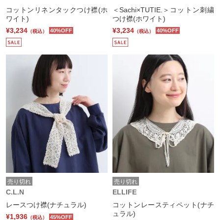
コットンリネンタックつけ襟(ホ
＜Sachi×TUTIE.＞コットン刺繍
ワイト)
つけ襟(ホワイト)
¥3,234
¥3,234
40%OFF
40%OFF
（税込）
（税込）
売り切れ
売り切れ
C.L.N
ELLIFE
レースつけ襟(ナチュラル)
コットンレースティペット(ナチ
ュラル)
¥1,936
45%OFF
（税込）