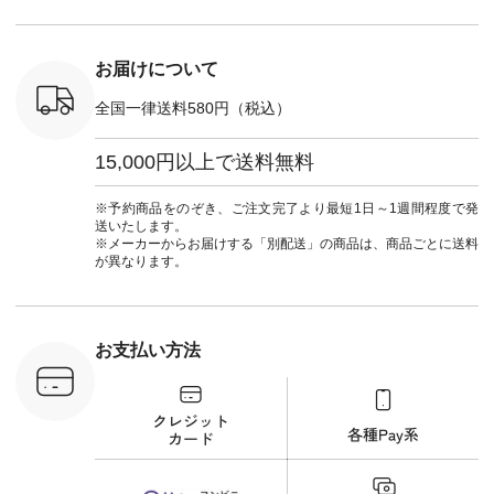
#大人女子 #パンツ #
263T-30580 ] ＜6～7
リネンパンツ #よく
枚目＞ ■D*g*y リブ
ばりパンツ #テーパ
使いデニムワンピー
ードパンツ #限定カ
ス ¥9,680（税込） [
お届けについて
ラー #再入荷 #15周
注文番号：DCO-
年記念 #夏コーデ
264W-30707 ] ＜8～
全国一律送料580円（税込）
#ista-ire #イスタイ
9枚目＞ ■blue willow
ーレ #別注 #natulan
リネンVネックサイ
#ナチュラン
ドボタンベスト
15,000円以上で送料無料
#natulan_official.
¥12,650（税込） [
注文番号：ISW-
264T-30716 ] --------
※予約商品をのぞき、ご注文完了より最短1日～1週間程度で発
--------------------- ▶️
送いたします。
商品詳細やお買い物
※メーカーからお届けする「別配送」の商品は、商品ごとに送料
は写真のタグをタッ
が異なります。
プ またはプロフィー
ル
（@natulan_official）
から 「ナチュラン」
のサイトにアクセス
お支払い方法
して 注文番号や商品
名を検索してみてく
ださいね。 #lifewear
#fashion #natulan #
今日のコーデ #コー
ディネート #ファッ
ション #ナチュラル
#ナチュラン #日々