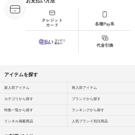
お支払い方法
C-263T-
しむ #シンプルライ
フ #シンプルコーデ
商品詳
#大人女子 #猫 #猫グ
い物は写真
ッズ #世界猫の日 #
ップ また
バッグ #財布 #ポー
フィール
チ #マグカップ #猫
_official）
雑貨 #松尾ミユキ
チュラン」
#aoneco #アオネコ
にアクセス
#natulan #ナチュラ
番号や商品
ン #natulan_official.
してみてく
ar
#natulan #
デ #コー
 #ファッ
アイテムを探す
ナチュラル
ン #日々
#暮らしを
新入荷アイテム
再入荷アイテム
シンプルラ
ンプルコー
カテゴリから探す
ブランドから探す
女子 #夏コ
夏コーデ #
特集一覧から探す
ランキングから探す
#コーデ #
ネン
ficial.
リンネル掲載商品
人気ブランド別注商品