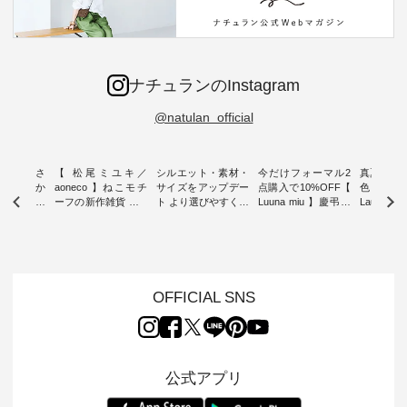
ナチュランのInstagram
@natulan_official
新着をおさ
【 松尾ミユキ／
シルエット・素材・
今だけフォーマル2
真夏から
チュランか
aoneco 】ねこモチ
サイズをアップデー
点購入で10%OFF【
色チェック
したアイテ
ーフの新作雑貨 ・ 8
ト より選びやすく【
Luuna miu 】慶弔両
Laulu
タッフが気
月8日の「世界猫の
D*g*y 】別注リブデ
用ノーカラージャケ
ェックギ
のをピック
日」を前に、 愛らし
ニムワンピース ・
ット ・ 身に纏うだ
ート ・ ゆったりと
s
いネコモチーフのア
心地よく着られるデ
けでほっとする着心
した着心
s NEW
イテムを特集。 ナチ
イリーウェアが人気
地を大切にした フォ
日常着を
L ] //
ュランでも人気の
の 「D*g*y」 より、
ーマル服のオリジナ
ナチュラ
7/26 -
「m.m（松尾ミユ
毎年大人気のナチュ
ルブランド「 Luuna
ルブランド「
OFFICIAL SNS
/ ✨✨ナ
キ）」と
ラン別注 リブデニム
miu 」から、 新たに
Laulu 
5周年記念
「aoneco」から、
ワンピースが登場。
フォーマルジャケッ
をまたい
月より、
持っているだけで気
シルエットや素材を
トが仲間入り。 ワン
ェックス
円（税込）以
分が上がる バッグや
見直し、 さらに魅力
ピースとのバランス
登場。 真夏にうれし
いただいた
雑貨をご紹介しま
的になったアイテム
を考え、 丈感やシル
い涼やかさ
公式アプリ
人気イラス
す。 -------------------
を 詳しくご紹介いた
エット、着心地まで
先取りで
ー、よしい
---------- 松尾ミユキ
します。 モデル身
丁寧に設計。 特別な
いた色合
ろさん
-------------------------
長：164cm / 着用サ
日を心地よく過ごせ
えたアイテ