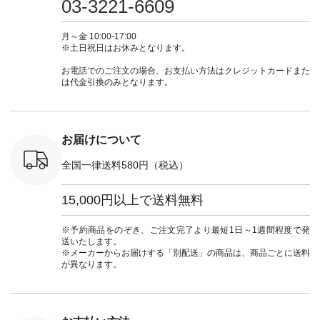
03-3221-6609
ブルー [ 注文番号：
ムワンピ #別注 #夏
ラン」で 注文番号や
#大人女子
 ■so コ
NCO-262C-31607 ]
コーデ #D*g*y #ディ
商品名を検索してみ
ト #フレ
ネンパナマ
■がま口 ミニウォレ
ージーワイ #natulan
てくださいね。
#チェック
月～金 10:00-17:00
wayTライ
ット ¥9,790（税込）
#ナチュラン
#lifewear #fashion
タンチェッ
※土日祝日はお休みとなります。
ラウス
[ 注文番号：NCO-
#natulan_official.
#natulan #今日のコ
#夏コーデ 
税込） [ 注
242C-08057 ] ■ラテ
ーデ #コーディネー
Laulu 
お電話でのご注文の場合、お支払い方法はクレジットカードまた
O-263T-
ィストート
ト #ファッション #
ル #オリ
は代金引換のみとなります。
¥12,980（税込） [
ナチュラル #日々の
ンド #natulan #ナチ
マクロス
注文番号：NCO-
暮らし #暮らしを楽
ュ
テーパード
262B-31610 ] ■キー
しむ #シンプルライ
#natulan_of
,590（税
カバー ¥2,970（税
フ #シンプルコーデ
注文番号：
込） [ 注文番号：
#大人女子 #フォー
お届けについて
-31349 ]
NCO-222C-00150 ] -
マル #ブラックフォ
6枚目＞
-------------------------
ーマル #ジャケット
全国一律送料580円（税込）
 ピンタック
--- ▶️ お買い物は写
#ワンピース #冠婚
ピース
真のタグをタップ ま
葬祭 #Luunamiu #ル
0（税込） [
たはプロフィール
ウナミウ #オリジナ
15,000円以上で送料無料
：MTO-
（@natulan_official）
ルブランド #natulan
] ＜7～
からどうぞ 「ナチュ
#ナチュラン
UNPLE ボ
ラン」で 注文番号や
#natulan_official.
※予約商品をのぞき、ご注文完了より最短1日～1週間程度で発
ゴイージー
商品名を検索してみ
送いたします。
1,550（税
てくださいね。
※メーカーからお届けする「別配送」の商品は、商品ごとに送料
注文番号：
#lifewear #fashion
が異なります。
-18377 ]
#natulan #今日のコ
■Lintu
ーデ #コーディネー
立体フラワー
ト #ファッション #
ラウス
ナチュラル #日々の
税込） [ 注
暮らし #暮らしを楽