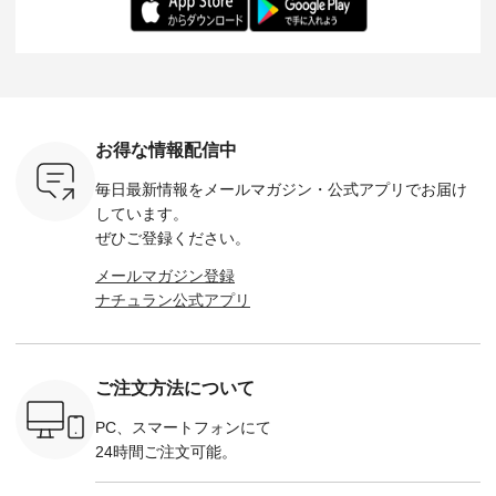
ochop2）
---- ■松尾ミユキ
イズ：PLUS ---------
る一着に仕上げまし
しくご紹
し 【第2
シアーバッグ
--------------------
た。 モデル身長：
モデル身長
ン柄コット
¥3,080（税込） ・
D*g*y -----------------
164cm ----------------
-------------
をプレゼン
Momo ・Leo ・
------------ ■リブ使い
------------- Luuna
---- Lintu L
にな
Maron ・Stella [ 注文
デニムワンピース
miu --------------------
-------------
 旅行や帰
番号：EMW-263B-
¥9,680（税込） ・ネ
--------- ■【慶弔両
タータン
ャーなど楽
31376 ] ■松尾ミユ
イビー ・ブラック [
用】ノーカラーフォ
ャザー
を計画され
キ キャットヘアク
注文番号：DCO-
ーマルジャケット
¥9,900
お得な情報配信中
も多いかと
リップ ¥1,320（税
264W-30707 ] -------
¥16,500（税込） [
ッド系 ・
は、
込） ・Noisettes ・
---------------------- ▶️
注文番号：KOA-
[ 注文番
毎日最新情報をメールマガジン・
公式アプリでお届け
のこれから
Pepper ・Chloe [ 注
お買い物は写真のタ
262O-31095 ] ■【慶
263S-27183 ] --
な 涼し気
文番号：EMW-
グをタップ またはプ
弔両用】大切な日の
-------------
しています。
アップやワ
262A-31375 ] ■松尾
ロフィール
ボタンフレアワンピ
お買い物
ぜひご登録ください。
、ブラウス
ミユキ キャットハ
（@natulan_official）
ース ¥18,700（税
グをタップ
！ そし
ンドルマグ ¥
からどうぞ 「ナチュ
込） [ 注文番号：
ロフ
メールマガジン登録
気「よくば
¥1,650（税込） ・
ラン」で 注文番号や
KOA-252W-22368 ]
（@natulan
ナチュラン公式アプリ
」予約販売
Pumpkin ・Noisettes
商品名を検索してみ
■【慶弔両用】大切
からどうぞ 「ナ
トしていま
・Pepper ・Chloe [
てくださいね。
な日のボウタイAラ
ラン」で 
逃しなく！
注文番号：EMW-
#lifewear #fashion
インワンピース
商品名を
------------
262K-31378 ] --------
#natulan #今日のコ
¥18,700（税込） [
てくだ
---------------------
ーデ #コーディネー
注文番号：KOA-
#lifewear
ご注文方法について
----------
aoneco ---------------
ト #ファッション #
252W-22369 ] -------
#natula
枚目
-------------- ■がま口
ナチュラル #日々の
---------------------- ▶️
ーデ #コ
 ■ista-
ロングウォレット
暮らし #暮らしを楽
お買い物は写真のタ
ト #ファ
PC、スマートフォンにて
っと選べるリ
¥19,690（税込） ・
しむ #シンプルライ
グをタップ またはプ
ナチュラル
24時間ご注文可能。
くばりパン
グレージュ ・ブルー
フ #シンプルコーデ
ロフィール
暮らし #
0（税込） [
グリーン ・ミモザイ
#大人女子 #ワンピ
（@natulan_official）
しむ #シ
R-262P-
エロー ・シルエット
ース #デニム #デニ
からどうぞ 「ナチュ
フ #シン