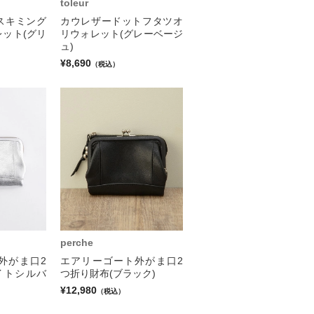
toleur
スキミング
カウレザードットフタツオ
ット(グリ
リウォレット(グレーベージ
ュ)
¥8,690
（税込）
perche
外がま口2
エアリーゴート外がま口2
イトシルバ
つ折り財布(ブラック)
¥12,980
（税込）