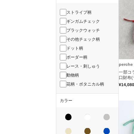
ストライプ柄
ギンガムチェック
ブラックウォッチ
その他チェック柄
ドット柄
ボーダー柄
perche
レース・刺しゅう
一部コ
動物柄
口財布(
花柄・ボタニカル柄
¥14,08
カラー