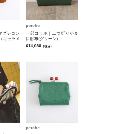
perche
マグチコン
一部コラボ｜二つ折りがま
(キャラメ
口財布(グリーン)
¥14,080
（税込）
perche