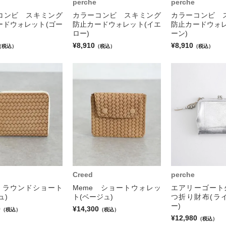
perche
perche
コンビ スキミング
カラーコンビ スキミング
カラーコンビ 
ードウォレット(ゴー
防止カードウォレット(イエ
防止カードウォレ
ロー)
ーン)
¥8,910
¥8,910
（税込）
（税込）
（税込）
Creed
perche
e ラウンドショート
Meme ショートウォレッ
エアリーゴート
ュ)
ト(ベージュ)
つ折り財布(ラ
ー)
0
¥14,300
（税込）
（税込）
¥12,980
（税込）