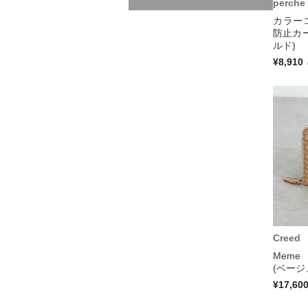
perche
カラー
防止カ
ルド)
¥8,910
Creed
Mem
(ベージ
¥17,60