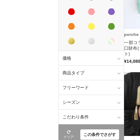
perche
一部コ
口財布
ト)
価格
¥14,08
商品タイプ
フリーワード
シーズン
こだわり条件
この条件でさがす
クリア