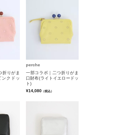
perche
つ折りがま
一部コラボ｜二つ折りがま
ピンクドッ
口財布(ライトイエロードッ
ト)
¥14,080
（税込）