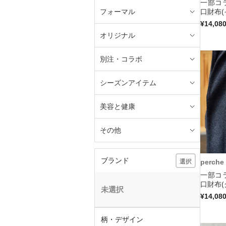
一部コ
フォーマル
口財布(
¥14,08
オリジナル
別注・コラボ
シーズンアイテム
美容と健康
その他
ブランド
選択
perche
一部コ
口財布(
未選択
¥14,08
柄・デザイン