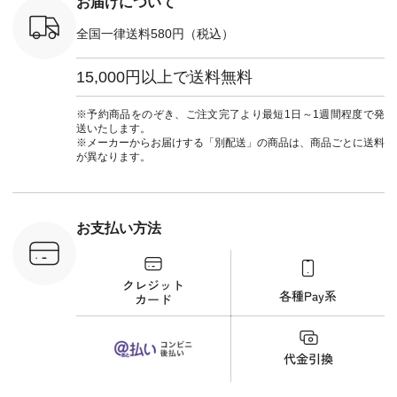
お届けについて
荷 #15周
CSO-263P-31349 ]
マル #ブ
#夏コーデ
＜5～6枚目＞
ーマル #
全国一律送料580円（税込）
re #イスタイ
■&yarn ピンタック
#ワンピー
#natulan
ワンピース
葬祭 #Luu
ュラン
¥12,900（税込） [
ウナミウ 
15,000円以上で送料無料
ficial.
注文番号：MTO-
ルブランド #natu
263W-29752 ] ＜7～
#ナチ
8枚目＞ ■UNPLE ボ
#natulan_of
※予約商品をのぞき、ご注文完了より最短1日～1週間程度で発
ールカーゴイージー
送いたします。
パンツ ¥11,550（税
※メーカーからお届けする「別配送」の商品は、商品ごとに送料
込） [ 注文番号：
が異なります。
UNL-254P-18377 ]
＜9枚目＞ ■Lintu
Laulu 立体フラワー
刺繍ブラウス
¥8,800（税込） [ 注
お支払い方法
文番号：YCC-263T-
30689 ] ---------------
-------------- ▶️商品詳
細やお買い物は写真
のタグをタップ また
はプロフィール
（@natulan_official）
から 「ナチュラン」
のサイトにアクセス
して 注文番号や商品
名を検索してみてく
ださいね。 #lifewear