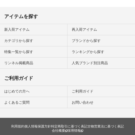
#fashion #natulan #
今日のコーデ #コー
ディネート #ファッ
アイテムを探す
ション #ナチュラル
#ナチュラン #日々
の暮らし #暮らしを
新入荷アイテム
再入荷アイテム
楽しむ #シンプルラ
イフ #シンプルコー
カテゴリから探す
ブランドから探す
デ #大人女子 #夏コ
ーデ #真夏コーデ #
特集一覧から探す
ランキングから探す
暑さ対策 #コーデ #
リネン
#natulan_official.
リンネル掲載商品
人気ブランド別注商品
ご利用ガイド
はじめての方へ
ご利用ガイド
よくあるご質問
お問い合わせ
利用規約
個人情報保護方針
特定商取引に基づく表記
古物営業法に基づく表記
会社概要
採用情報