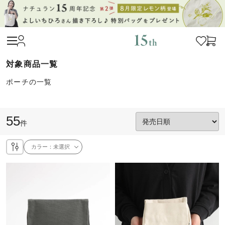
ポーチの一覧
55
件
カラー：
未選択