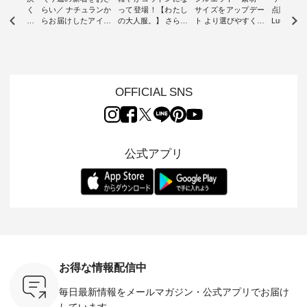
-ire | よく
らい／ ナチュランか
って登場！【わたし
サイズをアップデー
点購入で1
ツ】予約販
らお届けしたアイテ
の大人服。】 さらり
ト より選びやすく【
Luuna m
ムから スタッフが気
と涼し気なシアーカ
D*g*y 】別注リブデ
用ノーカ
もに大きな
になるものをピック
ーディガン ・ 人気
ニムワンピース ・
ット ・ 身に纏うだ
だき、 一
アップ👆 ・ [ This
のシアーカーディガ
心地よく着られるデ
けでほっ
は早々に完
week's NEW
ンが軽くて、 お手入
イリーウェアが人気
地を大切に
 15周年
ARRIVAL ] //
れも簡単なコットン
の 「D*g*y」 より、
ーマル服
くばりパン
2026/07/26 -
素材になりました。
毎年大人気のナチュ
ルブランド「
OFFICIAL SNS
2026/08/01 // ✨✨ナ
ほんのり透ける生地
ラン別注 リブデニム
miu 」か
き、 この
チュラン15周年記念
が、女性らしさを演
ワンピースが登場。
フォーマ
の再入荷が
✨✨ 8月より、
出し、 羽織るだけで
シルエットや素材を
トが仲間入り
。 今回
12,000円（税込）以
今年らしい装いに。
見直し、 さらに魅力
ピースと
10色のカ
上ご購入いただいた
レイヤードスタイル
的になったアイテム
を考え、 
公式アプリ
改めて詳し
お客様へ 人気イラス
が楽しめて、 季節の
を 詳しくご紹介いた
エット、
ます。 限
トレーター、よしい
変わり目に重宝する
します。 モデル身
丁寧に設計。 
を手に入れ
ちひろさん
アイテムです。 モデ
長：164cm / 着用サ
日を心地
だけのチャ
（@chocochop2）
ル身長：168cm -----
イズ：PLUS ---------
る一着に
ひこの機会
描き下ろし 【第2
------------------------
--------------------
た。 モデル身長：
なく！ ▼
弾】レモン柄コット
&yarn -----------------
D*g*y -----------------
164cm ----------------
荷したカラ
ンバッグをプレゼン
------------ ■コットン
------------ ■リブ使い
---------
色） ・コ
ト中です💓 8月にな
シアーVネックカー
デニムワンピース
miu --------
トマト ・
りました☀ 旅行や帰
ディガン ¥7,500（税
¥9,680（税込） ・ネ
--------- ■【慶弔両
モモ ・グ
省、レジャーなど楽
込） ・スモークブル
イビー ・ブラック [
用】ノー
ー ・スミ
しい予定を計画され
ー ・ブラック ・ネ
注文番号：DCO-
ーマルジ
お得な情報配信中
マメ ・レ
ている方も多いかと
イビー [ 注文番号：
264W-30707 ] -------
¥16,50
ルーベリー
思います🌿 今週は、
GRE-263T-30614 ] -
---------------------- ▶️
注文番号
毎日最新情報をメールマガジン・
公式アプリでお届け
----
暑さ本番のこれから
-------------------------
お買い物は写真のタ
262O-31095 
--------
にぴったりな 涼し気
--- ▶️ お買い物は写
グをタップ またはプ
弔両用】