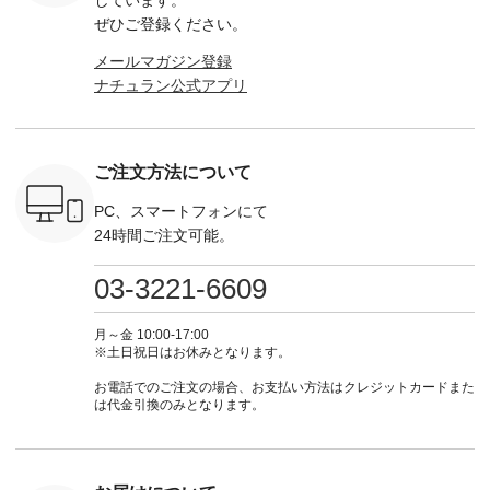
しています。
-------------
なセットアップやワ
真のタグをタップ ま
ロフィール
ボタンフ
ぜひご登録ください。
っと
ンピース、ブラウス
たはプロフィール
（@natulan_official）
ース ¥18
ネンのよく
などが新登場！ そし
（@natulan_official）
からどうぞ 「ナチュ
込） [ 
メールマガジン登録
パンツ
て、大人気「よくば
からどうぞ 「ナチュ
ラン」で 注文番号や
KOA-252W
ナチュラン公式アプリ
込） [ 注
りパンツ」予約販売
ラン」で 注文番号や
商品名を検索してみ
■【慶弔
R-262P-
がスタートしていま
商品名を検索してみ
てくださいね。
な日のボ
す♪ お見逃しなく！
てくださいね。
#lifewear #fashion
インワ
 お買
-------------------------
#lifewear #fashion
#natulan #今日のコ
¥18,70
真のタグを
---- 今週のご紹介ア
#natulan #今日のコ
ーデ #コーディネー
注文番号
ご注文方法について
たはプロフ
イテム ----------------
ーデ #コーディネー
ト #ファッション #
252W-22369 ] -
ール
------------- ＜1枚目
ト #ファッション #
ナチュラル #日々の
--------------
_official）
右・2枚目＞ ■ista-
ナチュラル #日々の
暮らし #暮らしを楽
お買い物
PC、スマートフォンにて
チュ
ire もっと選べるリ
暮らし #暮らしを楽
しむ #シンプルライ
グをタップ
24時間ご注文可能。
注文番号や
ネンのよくばりパン
しむ #シンプルライ
フ #シンプルコーデ
ロフ
検索してみ
ツ ¥9,900（税込） [
フ #シンプルコーデ
#大人女子 #ワンピ
（@natulan
さいね。
注文番号：IIR-262P-
#大人女子 #カーデ
ース #デニム #デニ
からどうぞ 「ナ
03-3221-6609
 #fashion
29223 ] ＜1枚目左・
ィガン #羽織り #シ
ムワンピ #別注 #夏
ラン」で 
n #今日のコ
3～4枚目＞ ■so コ
アーカーデ #コット
コーデ #D*g*y #ディ
商品名を
ーディネー
ットンリネンパナマ
ン #夏の羽織 #夏コ
ージーワイ #natulan
てくだ
月～金 10:00-17:00
ッション #
クロス 2wayTライ
ーデ #andyarn #アン
#ナチュラン
#lifewear
※土日祝日はお休みとなります。
 #日々の
ンブラウス
ドヤーン #オリジナ
#natulan_official.
#natula
暮らしを楽
¥7,590（税込） [ 注
ルブランド #natulan
ーデ #コ
お電話でのご注文の場合、お支払い方法はクレジットカードまた
ンプルライ
文番号：CSO-263T-
#ナチュラン
ト #ファ
は代金引換のみとなります。
プルコーデ
31348 ] コットンリ
#natulan_official.
ナチュラル
#パンツ #
ネンパナマクロス
暮らし #
ツ #よく
イージーテーパード
しむ #シ
 #テーパ
パンツ ¥7,590（税
フ #シン
 #限定カ
込） [ 注文番号：
#大人女子