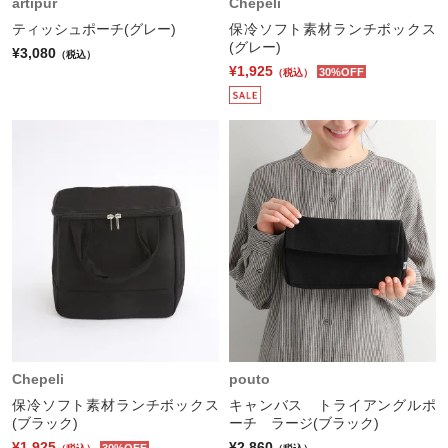
artipur
Chepeli
ティッシュポーチ(グレー)
保冷ソフト素材ランチボックス
(グレー)
¥3,080
（税込）
¥1,925
30%OFF
（税込）
Chepeli
pouto
保冷ソフト素材ランチボックス
キャンバス トライアングルポ
(ブラック)
ーチ ラージ(ブラック)
¥1,925
¥2,860
30%OFF