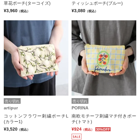
草花ポーチ(ターコイズ)
ティッシュポーチ(ブルー)
¥3,960
¥3,080
（税込）
（税込）
売り切れ
売り切れ
artipur
PORINA
コットンフラワー刺繍ポーチL
南欧モチーフ刺繍マチ付きポー
(カラー1)
チ(トマト)
¥3,520
¥924
30%OFF
（税込）
（税込）