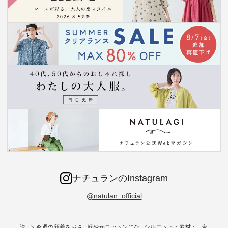
ナチュランのInstagram
@natulan_official
ー再入荷決
＼今週の新着をおさ
軽やかコットンにな
シルエット・素材・
今だけフ