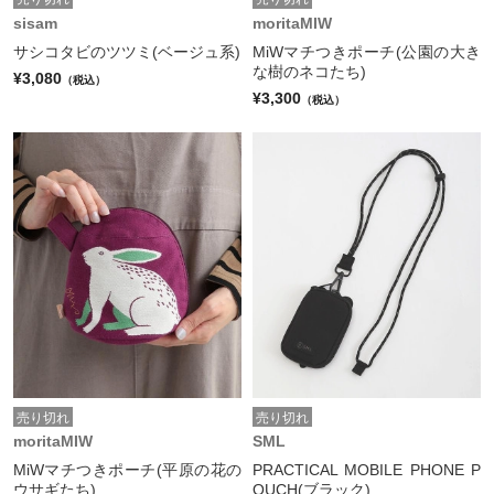
sisam
moritaMIW
サシコタビのツツミ(ベージュ系)
MiWマチつきポーチ(公園の大き
な樹のネコたち)
¥3,080
（税込）
¥3,300
（税込）
売り切れ
売り切れ
moritaMIW
SML
MiWマチつきポーチ(平原の花の
PRACTICAL MOBILE PHONE P
ウサギたち)
OUCH(ブラック)