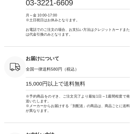
03-3221-6609
カーゴパン
からどうぞ 「ナチュ
#大人女子 #シャツ #
もこれだったら涼し
-------------- ▶️
ゴパンツコ
ラン」で 注文番号や
シャツコーデ #フリ
く過ごせますね♪ ピ
い物は写
夏コーデ
商品名を検索してみ
ルシャツ #チェック
ンク×ピンクの組み
タップ ま
月～金 10:00-17:00
 #アンプル
てくださいね。
シャツ #チェックシ
合わせにしたかった
ィ
※土日祝日はお休みとなります。
n #ナチュラ
#lifewear #fashion
ャツコーデ #夏コー
ので、 ピンクのボー
（@natulan
official.
#natulan #今日のコ
デ #HEAVENLY #ヘ
ダーをシアーブラウ
からどうぞ 「ナ
お電話でのご注文の場合、お支払い方法はクレジットカードまた
ーデ #コーディネー
ブンリー #natulan #
スのインナーに合わ
ラン」で 
は代金引換のみとなります。
ト #ファッション #
ナチュラン
せてみました。 -----
商品名を
ナチュラル #日々の
#natulan_official.
------------------------
てくだ
暮らし #暮らしを楽
②スタッフ：sk / 身
#lifewear
しむ #シンプルライ
長150cm ▼スタッフ
#natula
フ #シンプルコーデ
コメント ウエストが
ーデ #コ
お届けについて
#大人女子 #ブラウ
ゴムでしっかりと留
ト #ファ
ス #パンツ #コット
まっているので、 安
ナチュラル
全国一律送料580円（税込）
ンリネン #パマナク
心してはくことがで
暮らし #
ロス #パマナ織り #
きます♪ ボトムスが
しむ #シ
セットアップ #涼コ
ちょっと暗い色味な
フ #シン
15,000円以上で送料無料
ーデ #夏コーデ #so
のでトップスは明る
#大人女子
#エスオー #natulan
い色を。 シンプルに
ットコーデ
#ナチュラン
なりすぎないよう
ーコーデ 
※予約商品をのぞき、ご注文完了より最短1日～1週間程度で発
#natulan_official.
に、 ビスチェを重ね
ト #サロ
送いたします。
てトレンド感をプラ
ツ #ボー
※メーカーからお届けする「別配送」の商品は、商品ごとに送料
スしました。 --------
#夏コーデ #
が異なります。
--------------------- ③
#アン
スタッフ：uruma /
#natula
身長160cm ▼スタッ
ン #natulan_
フコメント カジュア
ルなイメージでした