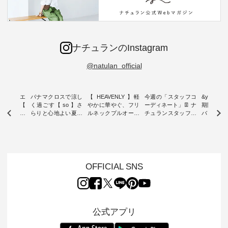
ナチュランのInstagram
@natulan_official
ーブシルエ
パナマクロスで涼し
【 HEAVENLY 】軽
今週の「スタッフコ
&yarn 9th
効いた【
く過ごす【 so 】さ
やかに華やぐ、フリ
ーディネート」👖 ナ
期間限定 
 】ボールカ
らりと心地よい夏コ
ルネックプルオーバ
チュランスタッフの
バー×サ
ジーパンツ
ーデ ・ 毎日の“とっ
ー ・ 天然素材を生
リアルなコーディネ
ット ・ ナチュラン
ても”になれる、 ス
かしたナチュラルス
ートをご紹介します
オリジナ
ルな服を提
タンダードな服を提
タイルで人気の
♪ 今回は、8/1に再入
「&yarn
NPLE 」
案する「so（エスオ
「HEAVENLY」か
荷し、 すでに残りわ
げさまで
やかなはき
ー）」。 今回は、独
ら、 新作プルオーバ
ずかとなっている大
えました。 「サ
れいなシル
特の凹凸と軽やかな
ーが届きました。 ほ
人気の ナチュラン
ットを着
OFFICIAL SNS
両立した、
風合いを持つ パナマ
んのり透け感のある
15周年記念アイテム
れど、 合
ーゴイージ
織で仕立てた、
涼やかな生地に、 ふ
「もっと選べるリネ
ナーが難
のご紹介。
2wayブラウスとイ
んわりとしたフリル
ンのよくばりパン
うお客様
るコットン
ージーテーパードパ
をあしらった襟元が
ツ」 をスタッフが着
えして、 
体的なフォ
ンツをご紹介しま
印象的。 シンプルな
用してみました🌿 身
ンサロペ
公式アプリ
、 カジュ
す。 コットンリネン
装いに、 さりげない
長ごとのサイズ感や
ダープル
らも大人ら
のさらりとした肌ざ
華やぎを添えてくれ
着用感など、 ぜひ参
セットでご
テムです。
わりで、 汗ばむ季節
る一枚です。 モデル
考にしてみてくださ
チュラル