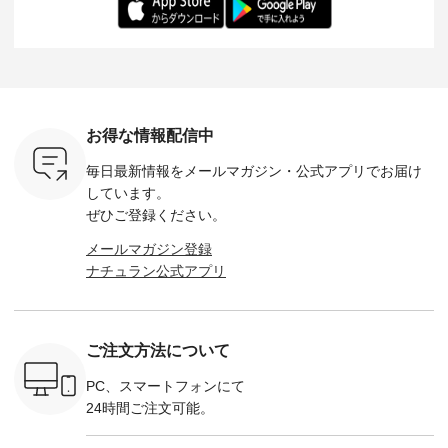
：165cm
にも心地よく、 単品
身長：164cm --------
いね。 ＝＝＝＝＝＝
のサロペッ
------------
でもセットアップで
---------------------
＝＝＝＝＝
ルー・ピ
-----------
も楽しめる2つのア
HEAVENLY -----------
8/10（月）AM9:59ま
ックのプ
----- ■ボ
イテムです。 --------
------------------ ■チ
で🎫 ＼涼しいリネン
を組み合わ
ゴイージー
--------------------- so
ェックシャーリング
服ウィーク開催中⏰
6セット
1,550（税
-------------------------
フリルネックプルオ
／ 対象のリネン
す。 販売は8月10日
ーキ ・ブ
---- ■コットンリネ
ーバー ¥12,650（税
100％アイテムを合
までの期
ベージュ [
ンパナマクロス
込） ・ホワイト×ブ
計5,000円以上ご購
す。 ぜひ
お得な情報配信中
：UNL-
2wayTラインブラウ
ラック ・ネイビー
入いただくと 使える
覧ください。 
------
ス ¥7,590（税込）
・オフ [ 注文番号：
【送料無料】クーポ
身長：160c
毎日最新情報をメールマガジン・
公式アプリでお届け
-------- ▶️
・グレー ・タータン
DLW-263T-30714 ] --
ンをプレゼント中◎
-------------
は写真のタ
チェック ・ナチュラ
-------------------------
＝＝＝＝＝＝＝＝＝
---- &yarn 
しています。
 またはプ
ル ・チャコール [ 注
-- ▶️ お買い物は写真
＝＝ ▼今週の「スタ
---------------
ぜひご登録ください。
ィール
文番号：CSO-263T-
のタグをタップ また
ッフコーディネー
わず決ま
_official）
31348 ] ■コットンリ
はプロフィール
ト」着用アイテム ■
ーT×サロ
メールマガジン登録
チュ
ネンパナマクロス
（@natulan_official）
もっと選べるリネン
ト ¥19,
ナチュラン公式アプリ
注文番号や
イージーテーパード
からどうぞ 「ナチュ
のよくばりパンツ
＜8月10日 
検索してみ
パンツ ¥7,590（税
ラン」で 注文番号や
¥9,900（税込） ・モ
で上記【1
さいね。
込） ・グレー ・タ
商品名を検索してみ
モ ・コーヒー ・ク
タイムセ
 #fashion
ータンチェック ・ナ
てくださいね。
ロマメ [ 注文番号：
・ブルー
n #今日のコ
チュラル ・チャコー
#lifewear #fashion
IIR-262P-29223 ] ----
ル ・ピン
ご注文方法について
ーディネー
ル [ 注文番号：
#natulan #今日のコ
-------------------------
ラル ・ブ
ッション #
CSO-263P-31349 ] -
ーデ #コーディネー
①スタッフ：koishi /
チュラル 
 #日々の
-------------------------
ト #ファッション #
身長155cm ▼スタッ
ブラック 
PC、スマートフォンにて
暮らしを楽
--- ▶️ お買い物は写
ナチュラル #日々の
フコメント 上ほどよ
ブラック 
24時間ご注文可能。
ンプルライ
真のタグをタップ ま
暮らし #暮らしを楽
い厚みのリネンで軽
×ブラック
プルコーデ
たはプロフィール
しむ #シンプルライ
いのに透けないのは
号：MTO
 #パンツ
（@natulan_official）
フ #シンプルコーデ
嬉しいです。 暑い夏
31965 ] ---------------