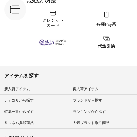
お支払い方法
が、 きれいめにもマ
ッチするという意外
な一面を発見できま
した！ 腰周りが気に
なってスカートをは
くことが多いのです
が、 これなら自然に
体型もカバーしてく
れるので スカート派
の方にもおすすめし
たい一本です。 -----
------------------------
▶️商品詳細やお買い
物は写真のタグをタ
ップ またはプロフィ
アイテムを探す
ール
（@natulan_official）
から 「ナチュラン」
新入荷アイテム
再入荷アイテム
のサイトにアクセス
して 注文番号や商品
カテゴリから探す
ブランドから探す
名を検索してみてく
ださいね。 #lifewear
特集一覧から探す
ランキングから探す
#fashion #natulan #
今日のコーデ #コー
ディネート #ファッ
リンネル掲載商品
人気ブランド別注商品
ション #ナチュラル
#ナチュラン #日々
の暮らし #暮らしを