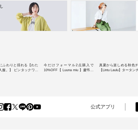
にふわりと揺れる【わた
今だけフォーマル2点購入で
真夏から楽しめる秋色
人服。】 ピンタックワン
10%OFF【 Luuna miu 】慶弔両
【Lintu Laulu】タータ
ンピースス
用ノーカラージャケット ・ 身に
ギャザースカート ・ ゆったりと
を楽しめるのは、 夏のお
纏うだけでほっとする着心地を
した着心地の大人の日
味。 今回ご紹介す
大切にした フォーマル服のオリ
案する、 ナチュランオ
 袖を通すだけでちょっと
ジナルブランド「 Luuna miu 」
ブランド「 Lintu Laulu
り、 見た目にも涼し気な
から、 新たにフォーマルジャケ
季節をまたいで穿ける
常から夏休みの
ットが仲間入り。 ワンピースと
スカートが新登場。 真夏にうれ
けまで、 暑い夏にぴった
のバランスを考え、 丈感やシル
しい涼やかさと、 秋を
公式アプリ
す。 モデル身長：
エット、着心地まで丁寧に設
きる落ち着いた色合い
-------
計。 特別な日を心地よく過ごせ
えたアイテムを、 詳し
-------------------------- ■
る一着に仕上げました。 モデル
します。 モデル身長：164cm ---
タックワンピース
身長：164cm -----------------------
-------------------------- Li
900（税込） ・ホワイト ・
------ Luuna miu --------------------
----------------------------- ■タータ
クブルー ・ネイビー [ 注
--------- ■【慶弔両用】ノーカラ
ンチェックギャザース