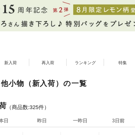
新入荷
再入荷
ランキング
特集
の他小物（新入荷）の一覧
荷
（商品数:
325
件）
本日
昨日
一昨日
3日前