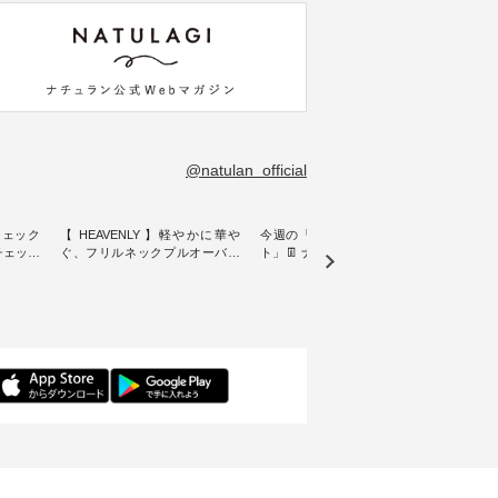
@natulan_official
チェック
【 HEAVENLY 】軽やかに華や
今週の「スタッフコーディネー
&yarn
ンチェック
ぐ、フリルネックプルオーバー
ト」👖 ナチュランスタッフのリ
プルオ
・ 天然素材を生かしたナチュラ
アルなコーディネートをご紹介
・ ナチュランオリジナルブラン
常着を提
ルスタイルで人気の
します♪ 今回は、8/1に再入荷
ド「&
リジナル
「HEAVENLY」から、 新作プル
し、 すでに残りわずかとなって
周年を迎
 」から、
オーバーが届きました。 ほんの
いる大人気の ナチュラン15周年
トを着
チェック
り透け感のある涼やかな生地
記念アイテム 「もっと選べるリ
るイ
に、 ふんわりとしたフリルをあ
ネンのよくばりパンツ」 をスタ
客様の
先取りで
しらった襟元が印象的。 シンプ
ッフが着用してみました🌿 身長
リネ
を兼ね備
ルな装いに、 さりげない華やぎ
ごとのサイズ感や着用感など、
ルオ
くご紹介
を添えてくれる一枚です。 モデ
ぜひ参考にしてみてください
ナチ
ル身長：164cm --------------------
ね。 ＝＝＝＝＝＝＝＝＝＝＝
ットに
ntu Laulu
--------- HEAVENLY ----------------
8/10（月）AM9:59まで🎫 ＼涼し
ック
------------- ■チェックシャーリン
いリネン服ウィーク開催中⏰／
せた
カート
グフリルネックプルオーバー
対象のリネン100％アイテムを合
す。 販売は8月10日までの期間