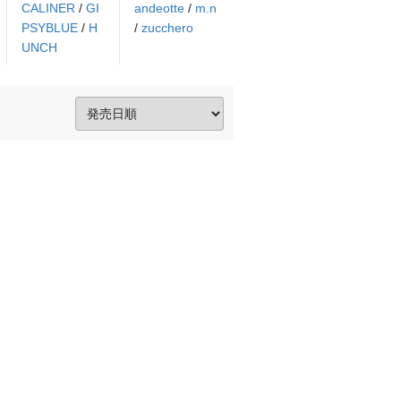
CALINER
/
GI
andeotte
/
m.n
PSYBLUE
/
H
/
zucchero
UNCH
。