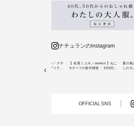
ナチュランのInstagram
sta-
＼今週の新着をおさらい／ ナチ
【 松尾ミユキ／aoneco 】ねこ
夏の風
予約販売
ュランからお届けしたアイテム
モチーフの新作雑貨 ・ 8月8日の
しの大
から スタッフが気になるものを
「世界猫の日」を前に、 愛らし
ピース ・ 軽やかなワ
一部カ
ピックアップ👆 ・ [ This week's
いネコモチーフのアイテムを特
タイル
 15周
NEW ARRIVAL ] // 2026/07/26 -
集。 ナチュランでも人気の
しゃれの醍醐
たく
2026/08/01 // ✨✨ナチュラン15周
「m.m（松尾ミユキ）」と
るのは
 この
年記念✨✨ 8月より、12,000円
「aoneco」から、 持っているだ
ひんや
しまし
（税込）以上ご購入いただいた
けで気分が上がる バッグや雑貨
ワンピース。 日
お客様へ 人気イラストレータ
をご紹介します。 -----------------
お出か
OFFICIAL SNS
介しま
ー、よしいちひろさん
------------ 松尾ミユキ -------------
りの新作で
（@chocochop2）描き下ろし
---------------- ■松尾ミユキ シア
168cm ----------------------
ひこの
【第2弾】レモン柄コットンバッ
ーバッグ ¥3,080（税込） ・
&yarn ---
グをプレゼント中です💓 8月に
Momo ・Leo ・Maron ・Stella [
ピン
） ・コ
なりました☀ 旅行や帰省、レジ
注文番号：EMW-263B-31376 ] ■
¥12,
ミ ・モ
ャーなど楽しい予定を計画され
松尾ミユキ キャットヘアクリ
スモー