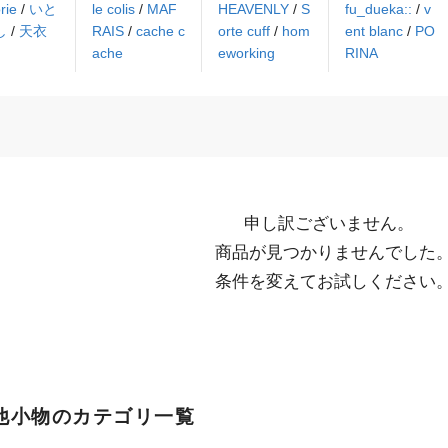
rie
/
いと
le colis
/
MAF
HEAVENLY
/
S
fu_dueka::
/
v
し
/
天衣
RAIS
/
cache c
orte cuff
/
hom
ent blanc
/
PO
ache
eworking
RINA
申し訳ございません。

  商品が見つかりませんでした。

  条件を変えてお試しください
他小物のカテゴリ一覧