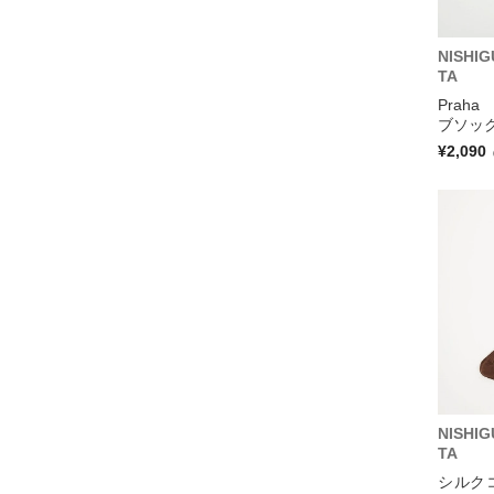
NISHI
TA
Prah
ブソック
¥2,090
NISHI
TA
シルク