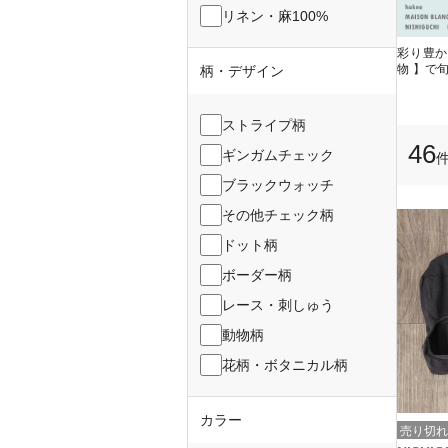
リネン・麻100%
彩り豊か
物 】で
柄・デザイン
ストライプ柄
46
ギンガムチェック
ブラックウォッチ
その他チェック柄
ドット柄
ボーダー柄
レース・刺しゅう
動物柄
花柄・ボタニカル柄
カラー
売り切れ