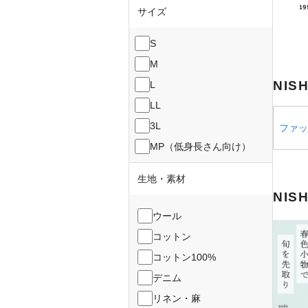
サイズ
S
M
NIS
L
LL
3L
ファッ
MP（低身長さん向け）
生地・素材
NIS
ウール
コットン
コットン100%
デニム
リネン・麻