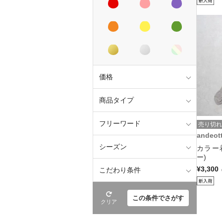
価格
商品タイプ
フリーワード
売り切れ
andeot
シーズン
カラー
ー)
¥3,300
こだわり条件
この条件でさがす
クリア