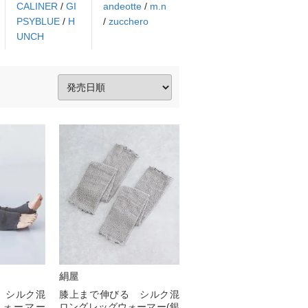
CALINER
/
GI
andeotte
/
m.n
PSYBLUE
/
H
/
zucchero
UNCH
絹屋
 シルク混
膝上まで伸びる シルク混
ウォーマー
ロングレッグウォーマー(銀