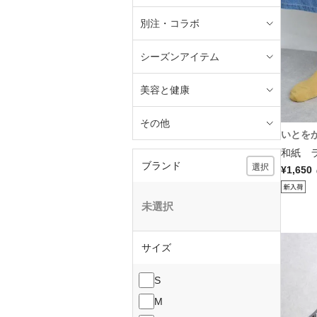
別注・コラボ
シーズンアイテム
美容と健康
その他
いとを
和紙 ラ
ブランド
選択
¥1,650
未選択
サイズ
S
M