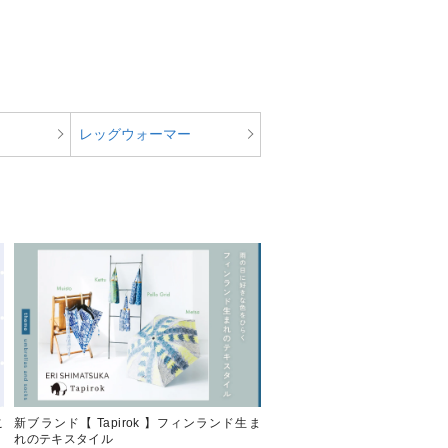
レッグウォーマー
こ
新ブランド【 Tapirok 】フィンランド生ま
彩り豊かなファッションアイテ
れのテキスタイル
物 】で旬を先取り。