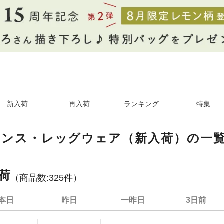
新入荷
再入荷
ランキング
特集
ギンス・レッグウェア（新入荷）の一
荷
（商品数:
325
件）
本日
昨日
一昨日
3日前