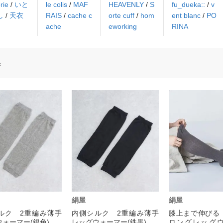
rie
/
いと
le colis
/
MAF
HEAVENLY
/
S
fu_dueka::
/
v
し
/
天衣
RAIS
/
cache c
orte cuff
/
hom
ent blanc
/
PO
ache
eworking
RINA
件
絹屋
絹屋
ルク 2重編み薄手
内側シルク 2重編み薄手
膝上まで伸びる
ォーマー(銀色)
レッグウォーマー(鉄黒)
ロングレッグ