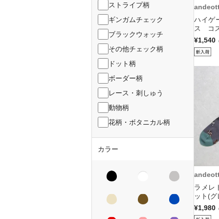
ストライプ柄
andeot
ギンガムチェック
ハイゲ
ス コス
ブラックウォッチ
¥1,540
その他チェック柄
ドット柄
ボーダー柄
レース・刺しゅう
動物柄
花柄・ボタニカル柄
カラー
andeot
ラメレ
ット(グ
¥1,980