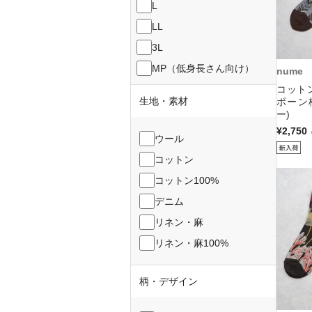
L
LL
3L
MP（低身長さん向け）
nume
コット
生地・素材
ボーン
ー)
¥2,750
ウール
コットン
コットン100%
デニム
リネン・麻
リネン・麻100%
柄・デザイン