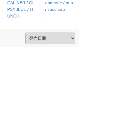
CALINER
/
GI
andeotte
/
m.n
PSYBLUE
/
H
/
zucchero
UNCH
。