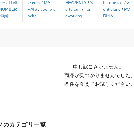
rie
/
LIMI
le colis
/
MAF
HEAVENLY
/
S
fu_dueka::
/
v
 NUMBER
RAIS
/
cache c
orte cuff
/
hom
ent blanc
/
PO
衣無縫
ache
eworking
RINA
申し訳ございません。

  商品が見つかりませんでした。

  条件を変えてお試しください
ツのカテゴリ一覧