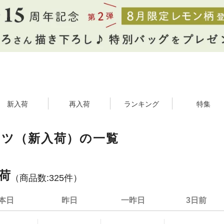
新入荷
再入荷
ランキング
特集
イツ（新入荷）の一覧
荷
（商品数:
325
件）
本日
昨日
一昨日
3日前