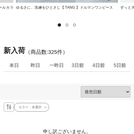
ールカラ
ゆるさに、洗練をひとさじ【 TANG 】ドルマンワンピース
ずっと大
新入荷
（商品数:
325
件）
本日
昨日
一昨日
3日前
4日前
5日前
カラー：
未選択
申し訳ございません。
