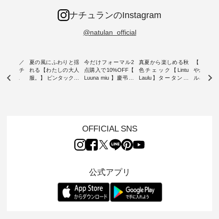
ナチュランのInstagram
@natulan_official
ミユキ／
夏の風にふわりと揺
今だけフォーマル2
真夏から楽しめる秋
【 HEAV
 】ねこモチ
れる【わたしの大人
点購入で10%OFF【
色チェック【Lintu
やかに華
雑貨 ・ 8
服。】 ピンタックワ
Luuna miu 】慶弔両
Laulu】タータンチ
ルネック
「世界猫の
ンピース ・ 軽やか
用ノーカラージャケ
ェックギャザースカ
ー ・ 天然素材を生
、 愛らし
なワンピーススタイ
ット ・ 身に纏うだ
ート ・ ゆったりと
かしたナ
チーフのア
ルを楽しめるのは、
けでほっとする着心
した着心地の大人の
タイル
。 ナチ
夏のおしゃれの醍醐
地を大切にした フォ
日常着を提案する、
「HEAV
も人気の
味。 今回ご紹介する
ーマル服のオリジナ
ナチュランオリジナ
ら、 新作
（松尾ミユ
のは 袖を通すだけで
ルブランド「 Luuna
ルブランド「 Lintu
ーが届きま
OFFICIAL SNS
」と
ちょっとひんやり、
miu 」から、 新たに
Laulu 」から、 季節
んのり透
co」から、
見た目にも涼し気な
フォーマルジャケッ
をまたいで穿けるチ
涼やかな生
るだけで気
ワンピース。 日常か
トが仲間入り。 ワン
ェックスカートが新
んわりと
 バッグや
ら夏休みのお出かけ
ピースとのバランス
登場。 真夏にうれし
をあしら
紹介しま
まで、 暑い夏にぴっ
を考え、 丈感やシル
い涼やかさと、 秋を
印象的。 
公式アプリ
たりの新作です。 モ
エット、着心地まで
先取りできる落ち着
装いに、 
-- 松尾ミユキ
デル身長：168cm --
丁寧に設計。 特別な
いた色合いを兼ね備
華やぎを
------------
-------------------------
日を心地よく過ごせ
えたアイテムを、 詳
る一枚です。 
-- &yarn --------------
る一着に仕上げまし
しくご紹介します。
身長：164cm ---
バッグ
--------------- ■ピン
た。 モデル身長：
モデル身長：164cm
-------------
（税込） ・
タックワンピース
164cm ----------------
-------------------------
HEAVENLY -
・Leo ・
¥12,900（税込） ・
------------- Luuna
---- Lintu Laulu -------
-------------