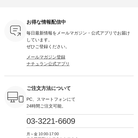
ella [ 注文
ホワイト ・スモーク
miu --------------------
---------------------- ■
ェックシ
-263B-
ブルー ・ネイビー [
--------- ■【慶弔両
タータンチェックギ
フリルネ
注文番号：MTO-
用】ノーカラーフォ
ャザースカート
ーバー ¥1
ットヘアク
263W-29752 ] -------
ーマルジャケット
¥9,900（税込） ・レ
込） ・ホ
お得な情報配信中
,320（税
---------------------- ▶️
¥16,500（税込） [
ッド系 ・グリーン系
ラック 
settes ・
お買い物は写真のタ
注文番号：KOA-
[ 注文番号：MTO-
・オフ [
毎日最新情報をメールマガジン・
公式アプリでお届け
Chloe [ 注
グをタップ またはプ
262O-31095 ] ■【慶
263S-27183 ] --------
DLW-263T-3
EMW-
ロフィール
弔両用】大切な日の
--------------------- ▶️
-------------
しています。
] ■松尾
（@natulan_official）
ボタンフレアワンピ
お買い物は写真のタ
-- ▶️ お買い物は写真
ぜひご登録ください。
キャットハ
からどうぞ 「ナチュ
ース ¥18,700（税
グをタップ またはプ
のタグをタ
マグ ¥
ラン」で 注文番号や
込） [ 注文番号：
ロフィール
はプロ
メールマガジン登録
（税込） ・
商品名を検索してみ
KOA-252W-22368 ]
（@natulan_official）
（@natulan
ナチュラン公式アプリ
Noisettes
てくださいね。
■【慶弔両用】大切
からどうぞ 「ナチュ
からどうぞ 「ナ
・Chloe [
#lifewear #fashion
な日のボウタイAラ
ラン」で 注文番号や
ラン」で 
：EMW-
#natulan #今日のコ
インワンピース
商品名を検索してみ
商品名を
------
ーデ #コーディネー
¥18,700（税込） [
てくださいね。
てくだ
--------
ト #ファッション #
注文番号：KOA-
#lifewear #fashion
#lifewear
ご注文方法について
-----------
ナチュラル #日々の
252W-22369 ] -------
#natulan #今日のコ
#natula
がま口
暮らし #暮らしを楽
---------------------- ▶️
ーデ #コーディネー
ーデ #コ
ォレット
しむ #シンプルライ
お買い物は写真のタ
ト #ファッション #
ト #ファ
PC、スマートフォンにて
0（税込） ・
フ #シンプルコーデ
グをタップ またはプ
ナチュラル #日々の
ナチュラル
24時間ご注文可能。
 ・ブルー
#大人女子 #ワンピ
ロフィール
暮らし #暮らしを楽
暮らし #
・ミモザイ
ース #ピンタック #
（@natulan_official）
しむ #シンプルライ
しむ #シ
シルエット
涼やか素材 #夏ワン
からどうぞ 「ナチュ
フ #シンプルコーデ
フ #シン
03-3221-6609
 注文番号：
ピ #夏コーデ
ラン」で 注文番号や
#大人女子 #スカー
#大人女子 
-31607 ]
#andyarn #アンドヤ
商品名を検索してみ
ト #フレアスカート
シャツコー
ミニウォレ
ーン #オリジナルブ
てくださいね。
#チェック柄 #ター
ルシャツ 
月～金 10:00-17:00
790（税込）
ランド #natulan #ナ
#lifewear #fashion
タンチェック #秋色
シャツ #