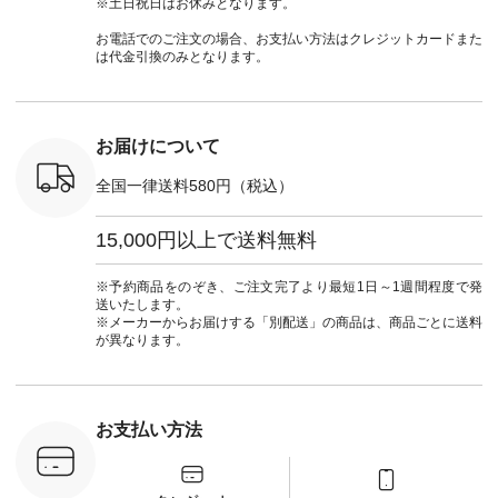
※土日祝日はお休みとなります。
号：NCO-
チュラン
#natulan #今日のコ
#夏コーデ #Lintu
ャツコーデ
] ■ラテ
#natulan_official.
ーデ #コーディネー
Laulu #リントゥラウ
デ #HEAV
お電話でのご注文の場合、お支払い方法はクレジットカードまた
トート
ト #ファッション #
ル #オリジナルブラ
ブンリー #natulan #
は代金引換のみとなります。
0（税込） [
ナチュラル #日々の
ンド #natulan #ナチ
ナチ
：NCO-
暮らし #暮らしを楽
ュラン
#natulan_of
] ■キー
しむ #シンプルライ
#natulan_official.
,970（税
フ #シンプルコーデ
注文番号：
#大人女子 #フォー
お届けについて
00150 ] -
マル #ブラックフォ
------------
ーマル #ジャケット
全国一律送料580円（税込）
#ワンピース #冠婚
タップ ま
葬祭 #Luunamiu #ル
フィール
ウナミウ #オリジナ
15,000円以上で送料無料
_official）
ルブランド #natulan
チュ
#ナチュラン
注文番号や
#natulan_official.
※予約商品をのぞき、ご注文完了より最短1日～1週間程度で発
検索してみ
送いたします。
さいね。
※メーカーからお届けする「別配送」の商品は、商品ごとに送料
 #fashion
が異なります。
n #今日のコ
ーディネー
ッション #
 #日々の
暮らしを楽
お支払い方法
ンプルライ
プルコーデ
#猫 #猫グ
界猫の日 #