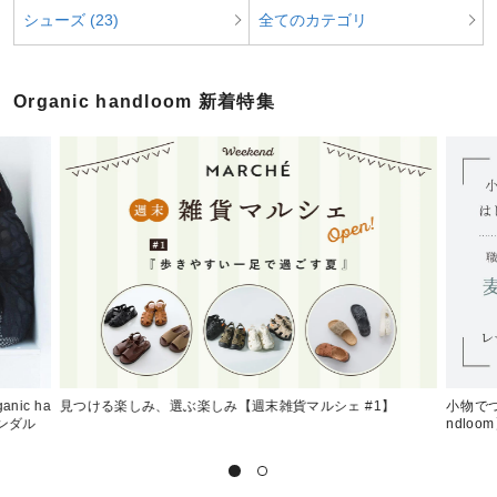
シューズ (23)
全てのカテゴリ
Organic handloom 新着特集
ic ha
見つける楽しみ、選ぶ楽しみ【週末雑貨マルシェ #1】
小物でつ
ンダル
ndlo