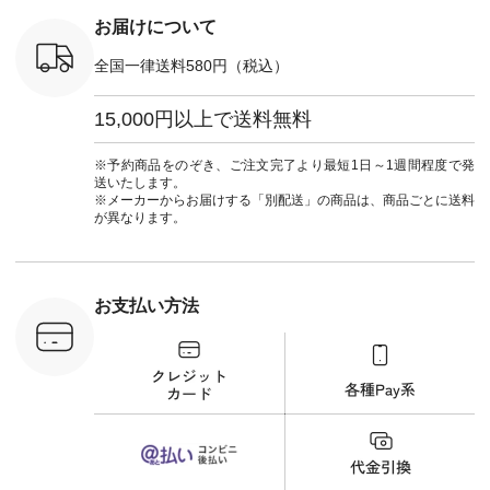
,970（税
フ #シンプルコーデ
注文番号：
#大人女子 #フォー
お届けについて
00150 ] -
マル #ブラックフォ
------------
ーマル #ジャケット
全国一律送料580円（税込）
#ワンピース #冠婚
タップ ま
葬祭 #Luunamiu #ル
フィール
ウナミウ #オリジナ
15,000円以上で送料無料
_official）
ルブランド #natulan
チュ
#ナチュラン
注文番号や
#natulan_official.
※予約商品をのぞき、ご注文完了より最短1日～1週間程度で発
検索してみ
送いたします。
さいね。
※メーカーからお届けする「別配送」の商品は、商品ごとに送料
 #fashion
が異なります。
n #今日のコ
ーディネー
ッション #
 #日々の
暮らしを楽
お支払い方法
ンプルライ
プルコーデ
#猫 #猫グ
界猫の日 #
財布 #ポー
カップ #猫
松尾ミユキ
o #アオネコ
n #ナチュラ
official.