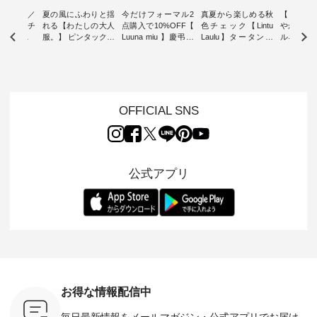
ミユキ／
夏の風にふわりと揺
今だけフォーマル2
真夏から楽しめる秋
【 HEAV
 】ねこモチ
れる【わたしの大人
点購入で10%OFF【
色チェック【Lintu
やかに華
雑貨 ・ 8
服。】 ピンタックワ
Luuna miu 】慶弔両
Laulu】タータンチ
ルネック
「世界猫の
ンピース ・ 軽やか
用ノーカラージャケ
ェックギャザースカ
ー ・ 天然素材を生
、 愛らし
なワンピーススタイ
ット ・ 身に纏うだ
ート ・ ゆったりと
かしたナ
チーフのア
ルを楽しめるのは、
けでほっとする着心
した着心地の大人の
タイル
。 ナチ
夏のおしゃれの醍醐
地を大切にした フォ
日常着を提案する、
「HEAV
も人気の
味。 今回ご紹介する
ーマル服のオリジナ
ナチュランオリジナ
ら、 新作
（松尾ミユ
のは 袖を通すだけで
ルブランド「 Luuna
ルブランド「 Lintu
ーが届きま
OFFICIAL SNS
」と
ちょっとひんやり、
miu 」から、 新たに
Laulu 」から、 季節
んのり透
co」から、
見た目にも涼し気な
フォーマルジャケッ
をまたいで穿けるチ
涼やかな生
るだけで気
ワンピース。 日常か
トが仲間入り。 ワン
ェックスカートが新
んわりと
 バッグや
ら夏休みのお出かけ
ピースとのバランス
登場。 真夏にうれし
をあしら
紹介しま
まで、 暑い夏にぴっ
を考え、 丈感やシル
い涼やかさと、 秋を
印象的。 
公式アプリ
たりの新作です。 モ
エット、着心地まで
先取りできる落ち着
装いに、 
-- 松尾ミユキ
デル身長：168cm --
丁寧に設計。 特別な
いた色合いを兼ね備
華やぎを
------------
-------------------------
日を心地よく過ごせ
えたアイテムを、 詳
る一枚です。 
-- &yarn --------------
る一着に仕上げまし
しくご紹介します。
身長：164cm ---
バッグ
--------------- ■ピン
た。 モデル身長：
モデル身長：164cm
-------------
（税込） ・
タックワンピース
164cm ----------------
-------------------------
HEAVENLY -
・Leo ・
¥12,900（税込） ・
------------- Luuna
---- Lintu Laulu -------
-------------
ella [ 注文
ホワイト ・スモーク
miu --------------------
---------------------- ■
ェックシ
-263B-
ブルー ・ネイビー [
--------- ■【慶弔両
タータンチェックギ
フリルネ
注文番号：MTO-
用】ノーカラーフォ
ャザースカート
ーバー ¥1
ットヘアク
263W-29752 ] -------
ーマルジャケット
¥9,900（税込） ・レ
込） ・ホ
お得な情報配信中
,320（税
---------------------- ▶️
¥16,500（税込） [
ッド系 ・グリーン系
ラック 
settes ・
お買い物は写真のタ
注文番号：KOA-
[ 注文番号：MTO-
・オフ [
毎日最新情報をメールマガジン・
公式アプリでお届け