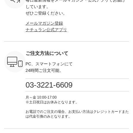
Chloe [ 注
グをタップ またはプ
262O-31095 ] ■【慶
263S-27183 ] --------
DLW-263T-3
EMW-
ロフィール
弔両用】大切な日の
--------------------- ▶️
-------------
しています。
] ■松尾
（@natulan_official）
ボタンフレアワンピ
お買い物は写真のタ
-- ▶️ お買い物は写真
ぜひご登録ください。
キャットハ
からどうぞ 「ナチュ
ース ¥18,700（税
グをタップ またはプ
のタグをタ
マグ ¥
ラン」で 注文番号や
込） [ 注文番号：
ロフィール
はプロ
メールマガジン登録
（税込） ・
商品名を検索してみ
KOA-252W-22368 ]
（@natulan_official）
（@natulan
ナチュラン公式アプリ
Noisettes
てくださいね。
■【慶弔両用】大切
からどうぞ 「ナチュ
からどうぞ 「ナ
・Chloe [
#lifewear #fashion
な日のボウタイAラ
ラン」で 注文番号や
ラン」で 
：EMW-
#natulan #今日のコ
インワンピース
商品名を検索してみ
商品名を
------
ーデ #コーディネー
¥18,700（税込） [
てくださいね。
てくだ
--------
ト #ファッション #
注文番号：KOA-
#lifewear #fashion
#lifewear
ご注文方法について
-----------
ナチュラル #日々の
252W-22369 ] -------
#natulan #今日のコ
#natula
がま口
暮らし #暮らしを楽
---------------------- ▶️
ーデ #コーディネー
ーデ #コ
ォレット
しむ #シンプルライ
お買い物は写真のタ
ト #ファッション #
ト #ファ
PC、スマートフォンにて
0（税込） ・
フ #シンプルコーデ
グをタップ またはプ
ナチュラル #日々の
ナチュラル
24時間ご注文可能。
 ・ブルー
#大人女子 #ワンピ
ロフィール
暮らし #暮らしを楽
暮らし #
・ミモザイ
ース #ピンタック #
（@natulan_official）
しむ #シンプルライ
しむ #シ
シルエット
涼やか素材 #夏ワン
からどうぞ 「ナチュ
フ #シンプルコーデ
フ #シン
03-3221-6609
 注文番号：
ピ #夏コーデ
ラン」で 注文番号や
#大人女子 #スカー
#大人女子 
-31607 ]
#andyarn #アンドヤ
商品名を検索してみ
ト #フレアスカート
シャツコー
ミニウォレ
ーン #オリジナルブ
てくださいね。
#チェック柄 #ター
ルシャツ 
月～金 10:00-17:00
790（税込）
ランド #natulan #ナ
#lifewear #fashion
タンチェック #秋色
シャツ #
※土日祝日はお休みとなります。
号：NCO-
チュラン
#natulan #今日のコ
#夏コーデ #Lintu
ャツコーデ
] ■ラテ
#natulan_official.
ーデ #コーディネー
Laulu #リントゥラウ
デ #HEAV
お電話でのご注文の場合、お支払い方法はクレジットカードまた
トート
ト #ファッション #
ル #オリジナルブラ
ブンリー #natulan #
は代金引換のみとなります。
0（税込） [
ナチュラル #日々の
ンド #natulan #ナチ
ナチ
：NCO-
暮らし #暮らしを楽
ュラン
#natulan_of
] ■キー
しむ #シンプルライ
#natulan_official.