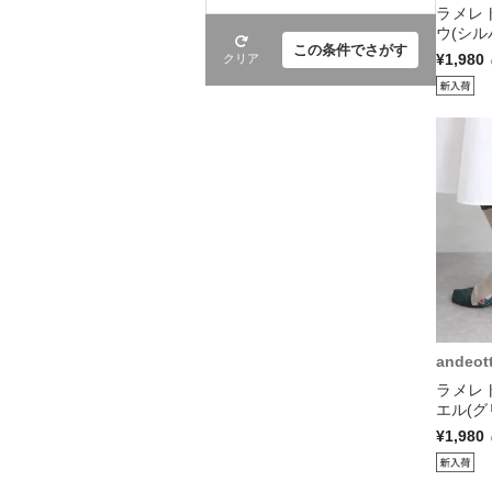
ラメレ
ウ(シル
この条件でさがす
¥1,980
クリア
andeot
ラメレ
エル(グ
¥1,980