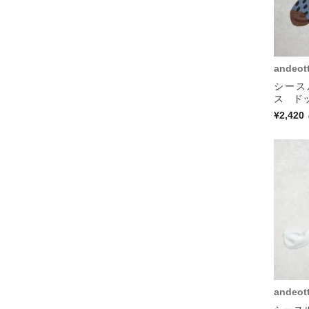
andeot
シース
ス ドッ
¥2,420
andeot