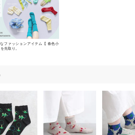
なファッションアイテム【 春色小
旬を先取り。
件