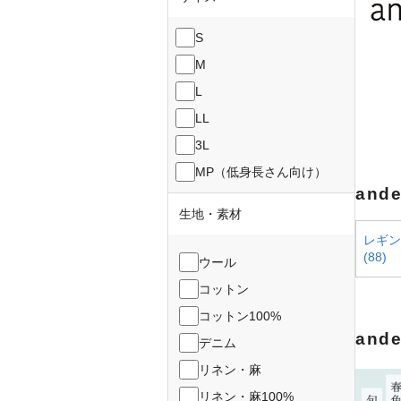
S
M
L
LL
3L
MP（低身長さん向け）
and
生地・素材
レギン
(88)
ウール
コットン
コットン100%
and
デニム
リネン・麻
リネン・麻100%