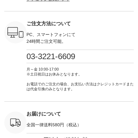
トしていま
・Pepper ・Chloe [
てくださいね。
な日のボウタイAラ
ラン」で 
逃しなく！
注文番号：EMW-
#lifewear #fashion
インワンピース
商品名を
------------
262K-31378 ] --------
#natulan #今日のコ
¥18,700（税込） [
てくだ
---------------------
ーデ #コーディネー
注文番号：KOA-
#lifewear
ご注文方法について
----------
aoneco ---------------
ト #ファッション #
252W-22369 ] -------
#natula
枚目
-------------- ■がま口
ナチュラル #日々の
---------------------- ▶️
ーデ #コ
 ■ista-
ロングウォレット
暮らし #暮らしを楽
お買い物は写真のタ
ト #ファ
PC、スマートフォンにて
っと選べるリ
¥19,690（税込） ・
しむ #シンプルライ
グをタップ またはプ
ナチュラル
24時間ご注文可能。
くばりパン
グレージュ ・ブルー
フ #シンプルコーデ
ロフィール
暮らし #
0（税込） [
グリーン ・ミモザイ
#大人女子 #ワンピ
（@natulan_official）
しむ #シ
R-262P-
エロー ・シルエット
ース #デニム #デニ
からどうぞ 「ナチュ
フ #シン
03-3221-6609
ブルー [ 注文番号：
ムワンピ #別注 #夏
ラン」で 注文番号や
#大人女子
 ■so コ
NCO-262C-31607 ]
コーデ #D*g*y #ディ
商品名を検索してみ
ト #フレ
ネンパナマ
■がま口 ミニウォレ
ージーワイ #natulan
てくださいね。
#チェック
月～金 10:00-17:00
wayTライ
ット ¥9,790（税込）
#ナチュラン
#lifewear #fashion
タンチェッ
※土日祝日はお休みとなります。
ラウス
[ 注文番号：NCO-
#natulan_official.
#natulan #今日のコ
#夏コーデ 
税込） [ 注
242C-08057 ] ■ラテ
ーデ #コーディネー
Laulu 
お電話でのご注文の場合、お支払い方法はクレジットカードまた
O-263T-
ィストート
ト #ファッション #
ル #オリ
は代金引換のみとなります。
¥12,980（税込） [
ナチュラル #日々の
ンド #natulan #ナチ
マクロス
注文番号：NCO-
暮らし #暮らしを楽
ュ
テーパード
262B-31610 ] ■キー
しむ #シンプルライ
#natulan_of
,590（税
カバー ¥2,970（税
フ #シンプルコーデ
注文番号：
込） [ 注文番号：
#大人女子 #フォー
お届けについて
-31349 ]
NCO-222C-00150 ] -
マル #ブラックフォ
6枚目＞
-------------------------
ーマル #ジャケット
全国一律送料580円（税込）
 ピンタック
--- ▶️ お買い物は写
#ワンピース #冠婚
ピース
真のタグをタップ ま
葬祭 #Luunamiu #ル
0（税込） [
たはプロフィール
ウナミウ #オリジナ