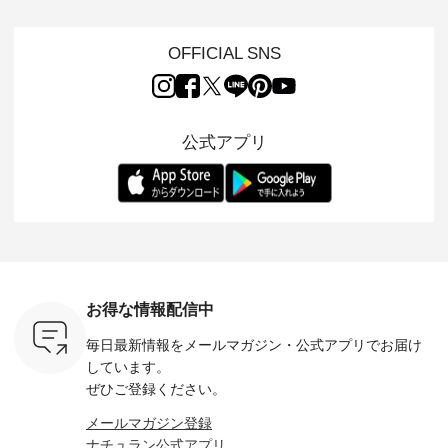
s NEW
イテムを特集。 ナチ
イリーウェアが人気
地を大切にした フォ
日常着を
L ] //
ュランでも人気の
の 「D*g*y」 より、
ーマル服のオリジナ
ナチュラ
7/26 -
「m.m（松尾ミユ
毎年大人気のナチュ
ルブランド「 Luuna
ルブランド「
OFFICIAL SNS
/ ✨✨ナ
キ）」と
ラン別注 リブデニム
miu 」から、 新たに
Laulu 
5周年記念
「aoneco」から、
ワンピースが登場。
フォーマルジャケッ
をまたい
月より、
持っているだけで気
シルエットや素材を
トが仲間入り。 ワン
ェックス
円（税込）以
分が上がる バッグや
見直し、 さらに魅力
ピースとのバランス
登場。 真夏にうれし
いただいた
雑貨をご紹介しま
的になったアイテム
を考え、 丈感やシル
い涼やかさ
公式アプリ
人気イラス
す。 -------------------
を 詳しくご紹介いた
エット、着心地まで
先取りで
ー、よしい
---------- 松尾ミユキ
します。 モデル身
丁寧に設計。 特別な
いた色合
ろさん
-------------------------
長：164cm / 着用サ
日を心地よく過ごせ
えたアイテ
ochop2）
---- ■松尾ミユキ
イズ：PLUS ---------
る一着に仕上げまし
しくご紹
し 【第2
シアーバッグ
--------------------
た。 モデル身長：
モデル身長
ン柄コット
¥3,080（税込） ・
D*g*y -----------------
164cm ----------------
-------------
をプレゼン
Momo ・Leo ・
------------ ■リブ使い
------------- Luuna
---- Lintu L
にな
Maron ・Stella [ 注文
デニムワンピース
miu --------------------
-------------
 旅行や帰
番号：EMW-263B-
¥9,680（税込） ・ネ
--------- ■【慶弔両
タータン
ャーなど楽
31376 ] ■松尾ミユ
イビー ・ブラック [
用】ノーカラーフォ
ャザー
を計画され
キ キャットヘアク
注文番号：DCO-
ーマルジャケット
¥9,900
お得な情報配信中
も多いかと
リップ ¥1,320（税
264W-30707 ] -------
¥16,500（税込） [
ッド系 ・
は、
込） ・Noisettes ・
---------------------- ▶️
注文番号：KOA-
[ 注文番
毎日最新情報をメールマガジン・
公式アプリでお届け
のこれから
Pepper ・Chloe [ 注
お買い物は写真のタ
262O-31095 ] ■【慶
263S-27183 ] --
な 涼し気
文番号：EMW-
グをタップ またはプ
弔両用】大切な日の
-------------
しています。
アップやワ
262A-31375 ] ■松尾
ロフィール
ボタンフレアワンピ
お買い物
ぜひご登録ください。
、ブラウス
ミユキ キャットハ
（@natulan_official）
ース ¥18,700（税
グをタップ
！ そし
ンドルマグ ¥
からどうぞ 「ナチュ
込） [ 注文番号：
ロフ
メールマガジン登録
気「よくば
¥1,650（税込） ・
ラン」で 注文番号や
KOA-252W-22368 ]
（@natulan
ナチュラン公式アプリ
」予約販売
Pumpkin ・Noisettes
商品名を検索してみ
■【慶弔両用】大切
からどうぞ 「ナ