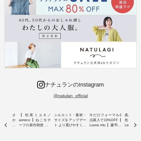
ナチュランのInstagram
@natulan_official
新着をおさ
【 松尾ミユキ／
シルエット・素材・
今だけフォーマル2
真夏から
チュランか
aoneco 】ねこモチ
サイズをアップデー
点購入で10%OFF【
色チェック
したアイテ
ーフの新作雑貨 ・ 8
ト より選びやすく【
Luuna miu 】慶弔両
Laulu
タッフが気
月8日の「世界猫の
D*g*y 】別注リブデ
用ノーカラージャケ
ェックギ
のをピック
日」を前に、 愛らし
ニムワンピース ・
ット ・ 身に纏うだ
ート ・ ゆったりと
s
いネコモチーフのア
心地よく着られるデ
けでほっとする着心
した着心