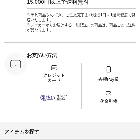
15,000円以上で送料無料
：MTO-
（@natulan_official）
ルブランド #natulan
] ＜7～
からどうぞ 「ナチュ
#ナチュラン
UNPLE ボ
ラン」で 注文番号や
#natulan_official.
※予約商品をのぞき、ご注文完了より最短1日～1週間程度で発
ゴイージー
商品名を検索してみ
送いたします。
1,550（税
てくださいね。
※メーカーからお届けする「別配送」の商品は、商品ごとに送料
注文番号：
#lifewear #fashion
が異なります。
-18377 ]
#natulan #今日のコ
■Lintu
ーデ #コーディネー
立体フラワー
ト #ファッション #
ラウス
ナチュラル #日々の
税込） [ 注
暮らし #暮らしを楽
お支払い方法
C-263T-
しむ #シンプルライ
フ #シンプルコーデ
商品詳
#大人女子 #猫 #猫グ
い物は写真
ッズ #世界猫の日 #
ップ また
バッグ #財布 #ポー
フィール
チ #マグカップ #猫
_official）
雑貨 #松尾ミユキ
チュラン」
#aoneco #アオネコ
にアクセス
#natulan #ナチュラ
番号や商品
ン #natulan_official.
してみてく
ar
#natulan #
デ #コー
 #ファッ
アイテムを探す
ナチュラル
ン #日々