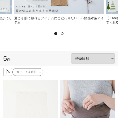
く豊かにし
夏こそ肌に触れるアイテムにこだわりたい｜不快感対策アイ
【 Fl
テム
てくれ
5
件
カラー：
未選択