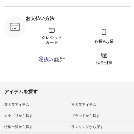
■Lintu
ーデ #コーディネー
立体フラワー
ト #ファッション #
ラウス
ナチュラル #日々の
税込） [ 注
暮らし #暮らしを楽
お支払い方法
C-263T-
しむ #シンプルライ
フ #シンプルコーデ
商品詳
#大人女子 #猫 #猫グ
い物は写真
ッズ #世界猫の日 #
ップ また
バッグ #財布 #ポー
フィール
チ #マグカップ #猫
_official）
雑貨 #松尾ミユキ
チュラン」
#aoneco #アオネコ
にアクセス
#natulan #ナチュラ
番号や商品
ン #natulan_official.
してみてく
ar
#natulan #
デ #コー
 #ファッ
アイテムを探す
ナチュラル
ン #日々
#暮らしを
新入荷アイテム
再入荷アイテム
シンプルラ
ンプルコー
カテゴリから探す
ブランドから探す
女子 #夏コ
夏コーデ #
特集一覧から探す
ランキングから探す
#コーデ #
ネン