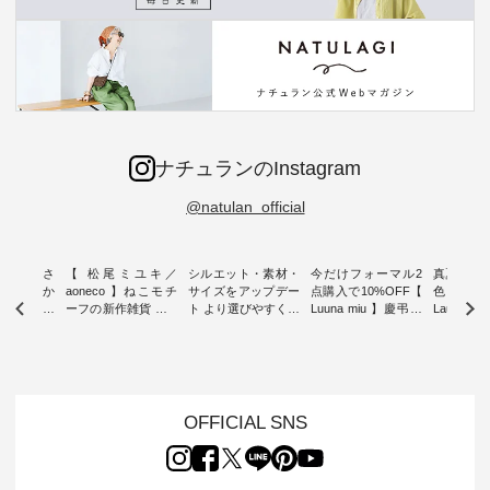
ナチュランのInstagram
@natulan_official
新着をおさ
【 松尾ミユキ／
シルエット・素材・
今だけフォーマル2
真夏から
チュランか
aoneco 】ねこモチ
サイズをアップデー
点購入で10%OFF【
色チェック
したアイテ
ーフの新作雑貨 ・ 8
ト より選びやすく【
Luuna miu 】慶弔両
Laulu
タッフが気
月8日の「世界猫の
D*g*y 】別注リブデ
用ノーカラージャケ
ェックギ
のをピック
日」を前に、 愛らし
ニムワンピース ・
ット ・ 身に纏うだ
ート ・ ゆったりと
s
いネコモチーフのア
心地よく着られるデ
けでほっとする着心
した着心
s NEW
イテムを特集。 ナチ
イリーウェアが人気
地を大切にした フォ
日常着を
L ] //
ュランでも人気の
の 「D*g*y」 より、
ーマル服のオリジナ
ナチュラ
7/26 -
「m.m（松尾ミユ
毎年大人気のナチュ
ルブランド「 Luuna
ルブランド「
OFFICIAL SNS
/ ✨✨ナ
キ）」と
ラン別注 リブデニム
miu 」から、 新たに
Laulu 
5周年記念
「aoneco」から、
ワンピースが登場。
フォーマルジャケッ
をまたい
月より、
持っているだけで気
シルエットや素材を
トが仲間入り。 ワン
ェックス
円（税込）以
分が上がる バッグや
見直し、 さらに魅力
ピースとのバランス
登場。 真夏にうれし