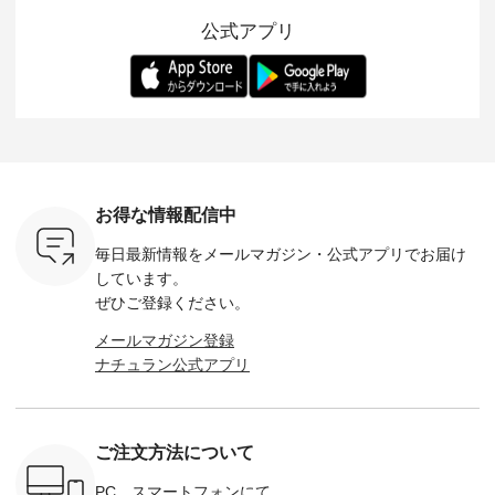
いただいた
雑貨をご紹介しま
的になったアイテム
を考え、 丈感やシル
い涼やかさ
公式アプリ
人気イラス
す。 -------------------
を 詳しくご紹介いた
エット、着心地まで
先取りで
ー、よしい
---------- 松尾ミユキ
します。 モデル身
丁寧に設計。 特別な
いた色合
ろさん
-------------------------
長：164cm / 着用サ
日を心地よく過ごせ
えたアイテ
ochop2）
---- ■松尾ミユキ
イズ：PLUS ---------
る一着に仕上げまし
しくご紹
し 【第2
シアーバッグ
--------------------
た。 モデル身長：
モデル身長
ン柄コット
¥3,080（税込） ・
D*g*y -----------------
164cm ----------------
-------------
をプレゼン
Momo ・Leo ・
------------ ■リブ使い
------------- Luuna
---- Lintu L
にな
Maron ・Stella [ 注文
デニムワンピース
miu --------------------
-------------
 旅行や帰
番号：EMW-263B-
¥9,680（税込） ・ネ
--------- ■【慶弔両
タータン
ャーなど楽
31376 ] ■松尾ミユ
イビー ・ブラック [
用】ノーカラーフォ
ャザー
を計画され
キ キャットヘアク
注文番号：DCO-
ーマルジャケット
¥9,900
お得な情報配信中
も多いかと
リップ ¥1,320（税
264W-30707 ] -------
¥16,500（税込） [
ッド系 ・
は、
込） ・Noisettes ・
---------------------- ▶️
注文番号：KOA-
[ 注文番
毎日最新情報をメールマガジン・
公式アプリでお届け
のこれから
Pepper ・Chloe [ 注
お買い物は写真のタ
262O-31095 ] ■【慶
263S-27183 ] --
な 涼し気
文番号：EMW-
グをタップ またはプ
弔両用】大切な日の
-------------
しています。
アップやワ
262A-31375 ] ■松尾
ロフィール
ボタンフレアワンピ
お買い物
ぜひご登録ください。
、ブラウス
ミユキ キャットハ
（@natulan_official）
ース ¥18,700（税
グをタップ
！ そし
ンドルマグ ¥
からどうぞ 「ナチュ
込） [ 注文番号：
ロフ
メールマガジン登録
気「よくば
¥1,650（税込） ・
ラン」で 注文番号や
KOA-252W-22368 ]
（@natulan
ナチュラン公式アプリ
」予約販売
Pumpkin ・Noisettes
商品名を検索してみ
■【慶弔両用】大切
からどうぞ 「ナ
トしていま
・Pepper ・Chloe [
てくださいね。
な日のボウタイAラ
ラン」で 
逃しなく！
注文番号：EMW-
#lifewear #fashion
インワンピース
商品名を
------------
262K-31378 ] --------
#natulan #今日のコ
¥18,700（税込） [
てくだ
---------------------
ーデ #コーディネー
注文番号：KOA-
#lifewear
ご注文方法について
----------
aoneco ---------------
ト #ファッション #
252W-22369 ] -------
#natula
枚目
-------------- ■がま口
ナチュラル #日々の
---------------------- ▶️
ーデ #コ
 ■ista-
ロングウォレット
暮らし #暮らしを楽
お買い物は写真のタ
ト #ファ
PC、スマートフォンにて