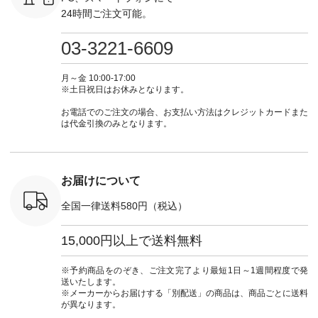
っと選べるリ
¥19,690（税込） ・
しむ #シンプルライ
グをタップ またはプ
ナチュラル
24時間ご注文可能。
くばりパン
グレージュ ・ブルー
フ #シンプルコーデ
ロフィール
暮らし #
0（税込） [
グリーン ・ミモザイ
#大人女子 #ワンピ
（@natulan_official）
しむ #シ
R-262P-
エロー ・シルエット
ース #デニム #デニ
からどうぞ 「ナチュ
フ #シン
03-3221-6609
ブルー [ 注文番号：
ムワンピ #別注 #夏
ラン」で 注文番号や
#大人女子
 ■so コ
NCO-262C-31607 ]
コーデ #D*g*y #ディ
商品名を検索してみ
ト #フレ
ネンパナマ
■がま口 ミニウォレ
ージーワイ #natulan
てくださいね。
#チェック
月～金 10:00-17:00
wayTライ
ット ¥9,790（税込）
#ナチュラン
#lifewear #fashion
タンチェッ
※土日祝日はお休みとなります。
ラウス
[ 注文番号：NCO-
#natulan_official.
#natulan #今日のコ
#夏コーデ 
税込） [ 注
242C-08057 ] ■ラテ
ーデ #コーディネー
Laulu 
お電話でのご注文の場合、お支払い方法はクレジットカードまた
O-263T-
ィストート
ト #ファッション #
ル #オリ
は代金引換のみとなります。
¥12,980（税込） [
ナチュラル #日々の
ンド #natulan #ナチ
マクロス
注文番号：NCO-
暮らし #暮らしを楽
ュ
テーパード
262B-31610 ] ■キー
しむ #シンプルライ
#natulan_of
,590（税
カバー ¥2,970（税
フ #シンプルコーデ
注文番号：
込） [ 注文番号：
#大人女子 #フォー
お届けについて
-31349 ]
NCO-222C-00150 ] -
マル #ブラックフォ
6枚目＞
-------------------------
ーマル #ジャケット
全国一律送料580円（税込）
 ピンタック
--- ▶️ お買い物は写
#ワンピース #冠婚
ピース
真のタグをタップ ま
葬祭 #Luunamiu #ル
0（税込） [
たはプロフィール
ウナミウ #オリジナ
15,000円以上で送料無料
：MTO-
（@natulan_official）
ルブランド #natulan
] ＜7～
からどうぞ 「ナチュ
#ナチュラン
UNPLE ボ
ラン」で 注文番号や
#natulan_official.
※予約商品をのぞき、ご注文完了より最短1日～1週間程度で発
ゴイージー
商品名を検索してみ
送いたします。
1,550（税
てくださいね。
※メーカーからお届けする「別配送」の商品は、商品ごとに送料
注文番号：
#lifewear #fashion
が異なります。
-18377 ]
#natulan #今日のコ