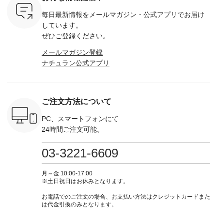
,320（税
---------------------- ▶️
¥16,500（税込） [
ッド系 ・グリーン系
ラック 
settes ・
お買い物は写真のタ
注文番号：KOA-
[ 注文番号：MTO-
・オフ [
毎日最新情報をメールマガジン・
公式アプリでお届け
Chloe [ 注
グをタップ またはプ
262O-31095 ] ■【慶
263S-27183 ] --------
DLW-263T-3
EMW-
ロフィール
弔両用】大切な日の
--------------------- ▶️
-------------
しています。
] ■松尾
（@natulan_official）
ボタンフレアワンピ
お買い物は写真のタ
-- ▶️ お買い物は写真
ぜひご登録ください。
キャットハ
からどうぞ 「ナチュ
ース ¥18,700（税
グをタップ またはプ
のタグをタ
マグ ¥
ラン」で 注文番号や
込） [ 注文番号：
ロフィール
はプロ
メールマガジン登録
（税込） ・
商品名を検索してみ
KOA-252W-22368 ]
（@natulan_official）
（@natulan
ナチュラン公式アプリ
Noisettes
てくださいね。
■【慶弔両用】大切
からどうぞ 「ナチュ
からどうぞ 「ナ
・Chloe [
#lifewear #fashion
な日のボウタイAラ
ラン」で 注文番号や
ラン」で 
：EMW-
#natulan #今日のコ
インワンピース
商品名を検索してみ
商品名を
------
ーデ #コーディネー
¥18,700（税込） [
てくださいね。
てくだ
--------
ト #ファッション #
注文番号：KOA-
#lifewear #fashion
#lifewear
ご注文方法について
-----------
ナチュラル #日々の
252W-22369 ] -------
#natulan #今日のコ
#natula
がま口
暮らし #暮らしを楽
---------------------- ▶️
ーデ #コーディネー
ーデ #コ
ォレット
しむ #シンプルライ
お買い物は写真のタ
ト #ファッション #
ト #ファ
PC、スマートフォンにて
0（税込） ・
フ #シンプルコーデ
グをタップ またはプ
ナチュラル #日々の
ナチュラル
24時間ご注文可能。
 ・ブルー
#大人女子 #ワンピ
ロフィール
暮らし #暮らしを楽
暮らし #
・ミモザイ
ース #ピンタック #
（@natulan_official）
しむ #シンプルライ
しむ #シ
シルエット
涼やか素材 #夏ワン
からどうぞ 「ナチュ
フ #シンプルコーデ
フ #シン
03-3221-6609
 注文番号：
ピ #夏コーデ
ラン」で 注文番号や
#大人女子 #スカー
#大人女子 
-31607 ]
#andyarn #アンドヤ
商品名を検索してみ
ト #フレアスカート
シャツコー
ミニウォレ
ーン #オリジナルブ
てくださいね。
#チェック柄 #ター
ルシャツ 
月～金 10:00-17:00
790（税込）
ランド #natulan #ナ
#lifewear #fashion
タンチェック #秋色
シャツ #
※土日祝日はお休みとなります。
号：NCO-
チュラン
#natulan #今日のコ
#夏コーデ #Lintu
ャツコーデ
] ■ラテ
#natulan_official.
ーデ #コーディネー
Laulu #リントゥラウ
デ #HEAV
お電話でのご注文の場合、お支払い方法はクレジットカードまた
トート
ト #ファッション #
ル #オリジナルブラ
ブンリー #natulan #
は代金引換のみとなります。
0（税込） [
ナチュラル #日々の
ンド #natulan #ナチ
ナチ