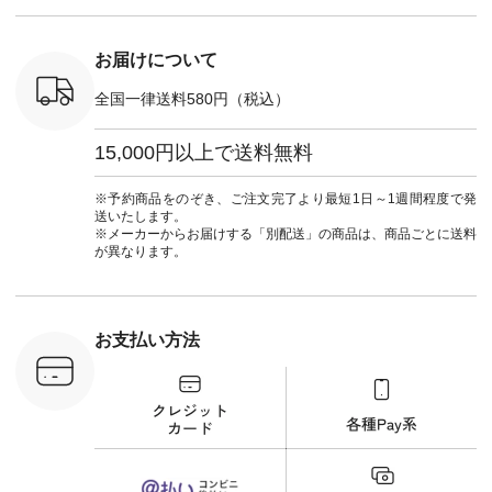
：NCO-
暮らし #暮らしを楽
ュラン
#natulan_of
] ■キー
しむ #シンプルライ
#natulan_official.
,970（税
フ #シンプルコーデ
注文番号：
#大人女子 #フォー
お届けについて
00150 ] -
マル #ブラックフォ
------------
ーマル #ジャケット
全国一律送料580円（税込）
#ワンピース #冠婚
タップ ま
葬祭 #Luunamiu #ル
フィール
ウナミウ #オリジナ
15,000円以上で送料無料
_official）
ルブランド #natulan
チュ
#ナチュラン
注文番号や
#natulan_official.
※予約商品をのぞき、ご注文完了より最短1日～1週間程度で発
検索してみ
送いたします。
さいね。
※メーカーからお届けする「別配送」の商品は、商品ごとに送料
 #fashion
が異なります。
n #今日のコ
ーディネー
ッション #
 #日々の
暮らしを楽
お支払い方法
ンプルライ
プルコーデ
#猫 #猫グ
界猫の日 #
財布 #ポー
カップ #猫
松尾ミユキ
o #アオネコ