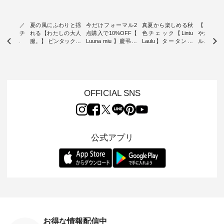
ミユキ／
夏の風にふわりと揺
今だけフォーマル2
真夏から楽しめる秋
【 HEAV
 】ねこモチ
れる【わたしの大人
点購入で10%OFF【
色チェック【Lintu
やかに華
雑貨 ・ 8
服。】 ピンタックワ
Luuna miu 】慶弔両
Laulu】タータンチ
ルネック
「世界猫の
ンピース ・ 軽やか
用ノーカラージャケ
ェックギャザースカ
ー ・ 天然素材を生
、 愛らし
なワンピーススタイ
ット ・ 身に纏うだ
ート ・ ゆったりと
かしたナ
チーフのア
ルを楽しめるのは、
けでほっとする着心
した着心地の大人の
タイル
。 ナチ
夏のおしゃれの醍醐
地を大切にした フォ
日常着を提案する、
「HEAV
も人気の
味。 今回ご紹介する
ーマル服のオリジナ
ナチュランオリジナ
ら、 新作
（松尾ミユ
のは 袖を通すだけで
ルブランド「 Luuna
ルブランド「 Lintu
ーが届きま
OFFICIAL SNS
」と
ちょっとひんやり、
miu 」から、 新たに
Laulu 」から、 季節
んのり透
co」から、
見た目にも涼し気な
フォーマルジャケッ
をまたいで穿けるチ
涼やかな生
るだけで気
ワンピース。 日常か
トが仲間入り。 ワン
ェックスカートが新
んわりと
 バッグや
ら夏休みのお出かけ
ピースとのバランス
登場。 真夏にうれし
をあしら
紹介しま
まで、 暑い夏にぴっ
を考え、 丈感やシル
い涼やかさと、 秋を
印象的。 
公式アプリ
たりの新作です。 モ
エット、着心地まで
先取りできる落ち着
装いに、 
-- 松尾ミユキ
デル身長：168cm --
丁寧に設計。 特別な
いた色合いを兼ね備
華やぎを
------------
-------------------------
日を心地よく過ごせ
えたアイテムを、 詳
る一枚です。 
-- &yarn --------------
る一着に仕上げまし
しくご紹介します。
身長：164cm ---
バッグ
--------------- ■ピン
た。 モデル身長：
モデル身長：164cm
-------------
（税込） ・
タックワンピース
164cm ----------------
-------------------------
HEAVENLY -
・Leo ・
¥12,900（税込） ・
------------- Luuna
---- Lintu Laulu -------
-------------
ella [ 注文
ホワイト ・スモーク
miu --------------------
---------------------- ■
ェックシ
-263B-
ブルー ・ネイビー [
--------- ■【慶弔両
タータンチェックギ
フリルネ
注文番号：MTO-
用】ノーカラーフォ
ャザースカート
ーバー ¥1
ットヘアク
263W-29752 ] -------
ーマルジャケット
¥9,900（税込） ・レ
込） ・ホ
お得な情報配信中