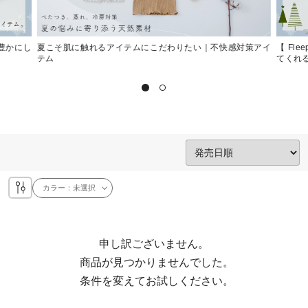
く豊かにし
夏こそ肌に触れるアイテムにこだわりたい｜不快感対策アイ
【 Fl
テム
てくれ
カラー：
未選択
申し訳ございません。

  商品が見つかりませんでした。

  条件を変えてお試しください。