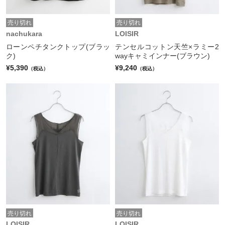
売り切れ
売り切れ
nachukara
LOISIR
ローンペチタンクトップ(ブラッ
テンセルコットン天竺×ラミー2
ク)
wayキャミインナー(ブラウン)
¥5,390
¥9,240
（税込）
（税込）
売り切れ
売り切れ
LOISIR
LOISIR