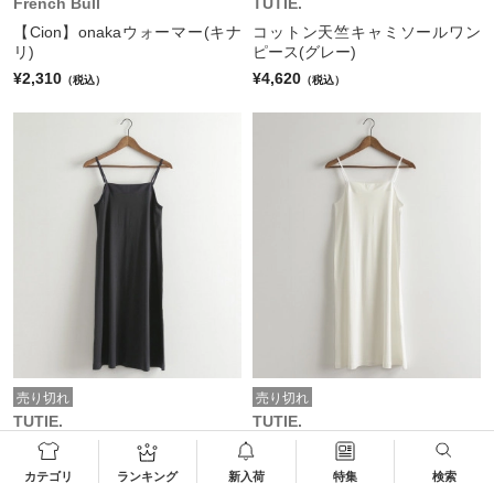
French Bull
TUTIE.
【Cion】onakaウォーマー(キナ
コットン天竺キャミソールワン
リ)
ピース(グレー)
¥2,310
¥4,620
（税込）
（税込）
売り切れ
売り切れ
TUTIE.
TUTIE.
コットン天竺キャミソールワン
コットン天竺キャミソールワン
ピース(チャコール)
ピース(ホワイト)
カテゴリ
ランキング
新入荷
特集
検索