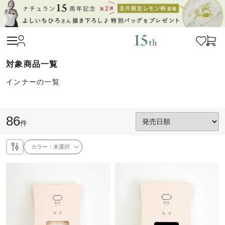
インナーの一覧
86
件
カラー：
未選択