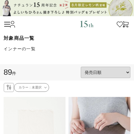
インナーの一覧
89
件
カラー：
未選択