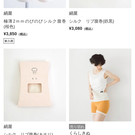
絹屋
絹屋
極薄2ｍｍのびのびシルク腹巻
シルク リブ腹巻(鉄黒)
(桜色)
¥3,080
（税込）
¥3,850
（税込）
絹屋
売り切れ
くらしきぬ
シルク リブ腹巻(キナリ)