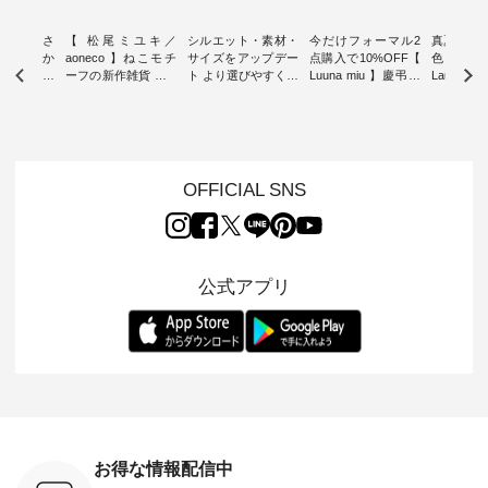
新着をおさ
【 松尾ミユキ／
シルエット・素材・
今だけフォーマル2
真夏から
チュランか
aoneco 】ねこモチ
サイズをアップデー
点購入で10%OFF【
色チェック
したアイテ
ーフの新作雑貨 ・ 8
ト より選びやすく【
Luuna miu 】慶弔両
Laulu
タッフが気
月8日の「世界猫の
D*g*y 】別注リブデ
用ノーカラージャケ
ェックギ
のをピック
日」を前に、 愛らし
ニムワンピース ・
ット ・ 身に纏うだ
ート ・ ゆったりと
s
いネコモチーフのア
心地よく着られるデ
けでほっとする着心
した着心
s NEW
イテムを特集。 ナチ
イリーウェアが人気
地を大切にした フォ
日常着を
L ] //
ュランでも人気の
の 「D*g*y」 より、
ーマル服のオリジナ
ナチュラ
7/26 -
「m.m（松尾ミユ
毎年大人気のナチュ
ルブランド「 Luuna
ルブランド「
OFFICIAL SNS
/ ✨✨ナ
キ）」と
ラン別注 リブデニム
miu 」から、 新たに
Laulu 
5周年記念
「aoneco」から、
ワンピースが登場。
フォーマルジャケッ
をまたい
月より、
持っているだけで気
シルエットや素材を
トが仲間入り。 ワン
ェックス
円（税込）以
分が上がる バッグや
見直し、 さらに魅力
ピースとのバランス
登場。 真夏にうれし
いただいた
雑貨をご紹介しま
的になったアイテム
を考え、 丈感やシル
い涼やかさ
公式アプリ
人気イラス
す。 -------------------
を 詳しくご紹介いた
エット、着心地まで
先取りで
ー、よしい
---------- 松尾ミユキ
します。 モデル身
丁寧に設計。 特別な
いた色合
ろさん
-------------------------
長：164cm / 着用サ
日を心地よく過ごせ
えたアイテ
ochop2）
---- ■松尾ミユキ
イズ：PLUS ---------
る一着に仕上げまし
しくご紹
し 【第2
シアーバッグ
--------------------
た。 モデル身長：
モデル身長
ン柄コット
¥3,080（税込） ・
D*g*y -----------------
164cm ----------------
-------------
をプレゼン
Momo ・Leo ・
------------ ■リブ使い
------------- Luuna
---- Lintu L
にな
Maron ・Stella [ 注文
デニムワンピース
miu --------------------
-------------
 旅行や帰
番号：EMW-263B-
¥9,680（税込） ・ネ
--------- ■【慶弔両
タータン
ャーなど楽
31376 ] ■松尾ミユ
イビー ・ブラック [
用】ノーカラーフォ
ャザー
を計画され
キ キャットヘアク
注文番号：DCO-
ーマルジャケット
¥9,900
お得な情報配信中
も多いかと
リップ ¥1,320（税
264W-30707 ] -------
¥16,500（税込） [
ッド系 ・