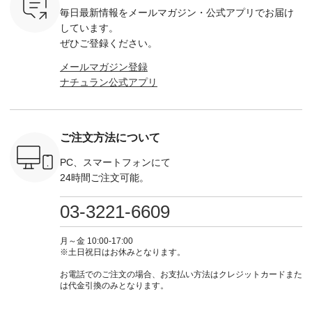
は、
込） ・Noisettes ・
---------------------- ▶️
注文番号：KOA-
[ 注文番
毎日最新情報をメールマガジン・
公式アプリでお届け
のこれから
Pepper ・Chloe [ 注
お買い物は写真のタ
262O-31095 ] ■【慶
263S-27183 ] --
な 涼し気
文番号：EMW-
グをタップ またはプ
弔両用】大切な日の
-------------
しています。
アップやワ
262A-31375 ] ■松尾
ロフィール
ボタンフレアワンピ
お買い物
ぜひご登録ください。
、ブラウス
ミユキ キャットハ
（@natulan_official）
ース ¥18,700（税
グをタップ
！ そし
ンドルマグ ¥
からどうぞ 「ナチュ
込） [ 注文番号：
ロフ
メールマガジン登録
気「よくば
¥1,650（税込） ・
ラン」で 注文番号や
KOA-252W-22368 ]
（@natulan
ナチュラン公式アプリ
」予約販売
Pumpkin ・Noisettes
商品名を検索してみ
■【慶弔両用】大切
からどうぞ 「ナ
トしていま
・Pepper ・Chloe [
てくださいね。
な日のボウタイAラ
ラン」で 
逃しなく！
注文番号：EMW-
#lifewear #fashion
インワンピース
商品名を
------------
262K-31378 ] --------
#natulan #今日のコ
¥18,700（税込） [
てくだ
---------------------
ーデ #コーディネー
注文番号：KOA-
#lifewear
ご注文方法について
----------
aoneco ---------------
ト #ファッション #
252W-22369 ] -------
#natula
枚目
-------------- ■がま口
ナチュラル #日々の
---------------------- ▶️
ーデ #コ
 ■ista-
ロングウォレット
暮らし #暮らしを楽
お買い物は写真のタ
ト #ファ
PC、スマートフォンにて
っと選べるリ
¥19,690（税込） ・
しむ #シンプルライ
グをタップ またはプ
ナチュラル
24時間ご注文可能。
くばりパン
グレージュ ・ブルー
フ #シンプルコーデ
ロフィール
暮らし #
0（税込） [
グリーン ・ミモザイ
#大人女子 #ワンピ
（@natulan_official）
しむ #シ
R-262P-
エロー ・シルエット
ース #デニム #デニ
からどうぞ 「ナチュ
フ #シン
03-3221-6609
ブルー [ 注文番号：
ムワンピ #別注 #夏
ラン」で 注文番号や
#大人女子
 ■so コ
NCO-262C-31607 ]
コーデ #D*g*y #ディ
商品名を検索してみ
ト #フレ
ネンパナマ
■がま口 ミニウォレ
ージーワイ #natulan
てくださいね。
#チェック
月～金 10:00-17:00
wayTライ
ット ¥9,790（税込）
#ナチュラン
#lifewear #fashion
タンチェッ
※土日祝日はお休みとなります。
ラウス
[ 注文番号：NCO-
#natulan_official.
#natulan #今日のコ
#夏コーデ 
税込） [ 注
242C-08057 ] ■ラテ
ーデ #コーディネー
Laulu 
お電話でのご注文の場合、お支払い方法はクレジットカードまた
O-263T-
ィストート
ト #ファッション #
ル #オリ
は代金引換のみとなります。
¥12,980（税込） [
ナチュラル #日々の
ンド #natulan #ナチ
マクロス
注文番号：NCO-
暮らし #暮らしを楽
ュ