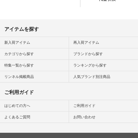
番号や商品
ン #natulan_official.
してみてく
ar
#natulan #
デ #コー
 #ファッ
アイテムを探す
ナチュラル
ン #日々
#暮らしを
新入荷アイテム
再入荷アイテム
シンプルラ
ンプルコー
カテゴリから探す
ブランドから探す
女子 #夏コ
夏コーデ #
特集一覧から探す
ランキングから探す
#コーデ #
ネン
ficial.
リンネル掲載商品
人気ブランド別注商品
ご利用ガイド
はじめての方へ
ご利用ガイド
よくあるご質問
お問い合わせ