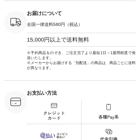
テーパード
262B-31610 ] ■キー
しむ #シンプルライ
#natulan_of
,590（税
カバー ¥2,970（税
フ #シンプルコーデ
注文番号：
込） [ 注文番号：
#大人女子 #フォー
お届けについて
-31349 ]
NCO-222C-00150 ] -
マル #ブラックフォ
6枚目＞
-------------------------
ーマル #ジャケット
全国一律送料580円（税込）
 ピンタック
--- ▶️ お買い物は写
#ワンピース #冠婚
ピース
真のタグをタップ ま
葬祭 #Luunamiu #ル
0（税込） [
たはプロフィール
ウナミウ #オリジナ
15,000円以上で送料無料
：MTO-
（@natulan_official）
ルブランド #natulan
] ＜7～
からどうぞ 「ナチュ
#ナチュラン
UNPLE ボ
ラン」で 注文番号や
#natulan_official.
※予約商品をのぞき、ご注文完了より最短1日～1週間程度で発
ゴイージー
商品名を検索してみ
送いたします。
1,550（税
てくださいね。
※メーカーからお届けする「別配送」の商品は、商品ごとに送料
注文番号：
#lifewear #fashion
が異なります。
-18377 ]
#natulan #今日のコ
■Lintu
ーデ #コーディネー
立体フラワー
ト #ファッション #
ラウス
ナチュラル #日々の
税込） [ 注
暮らし #暮らしを楽
お支払い方法
C-263T-
しむ #シンプルライ
フ #シンプルコーデ
商品詳
#大人女子 #猫 #猫グ
い物は写真
ッズ #世界猫の日 #
ップ また
バッグ #財布 #ポー
フィール
チ #マグカップ #猫
_official）
雑貨 #松尾ミユキ
チュラン」
#aoneco #アオネコ
にアクセス
#natulan #ナチュラ