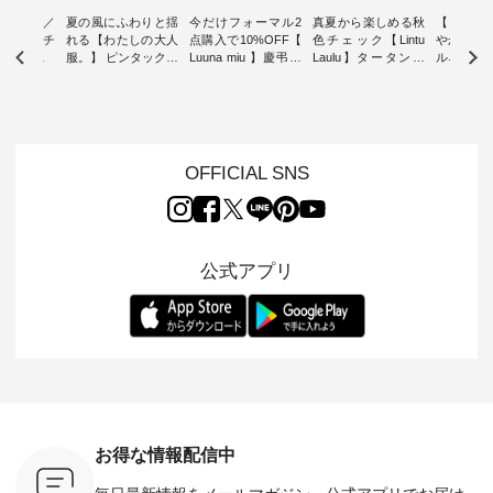
ミユキ／
夏の風にふわりと揺
今だけフォーマル2
真夏から楽しめる秋
【 HEAV
 】ねこモチ
れる【わたしの大人
点購入で10%OFF【
色チェック【Lintu
やかに華
雑貨 ・ 8
服。】 ピンタックワ
Luuna miu 】慶弔両
Laulu】タータンチ
ルネック
「世界猫の
ンピース ・ 軽やか
用ノーカラージャケ
ェックギャザースカ
ー ・ 天然素材を生
、 愛らし
なワンピーススタイ
ット ・ 身に纏うだ
ート ・ ゆったりと
かしたナ
チーフのア
ルを楽しめるのは、
けでほっとする着心
した着心地の大人の
タイル
。 ナチ
夏のおしゃれの醍醐
地を大切にした フォ
日常着を提案する、
「HEAV
も人気の
味。 今回ご紹介する
ーマル服のオリジナ
ナチュランオリジナ
ら、 新作
（松尾ミユ
のは 袖を通すだけで
ルブランド「 Luuna
ルブランド「 Lintu
ーが届きま
OFFICIAL SNS
」と
ちょっとひんやり、
miu 」から、 新たに
Laulu 」から、 季節
んのり透
co」から、
見た目にも涼し気な
フォーマルジャケッ
をまたいで穿けるチ
涼やかな生
るだけで気
ワンピース。 日常か
トが仲間入り。 ワン
ェックスカートが新
んわりと
 バッグや
ら夏休みのお出かけ
ピースとのバランス
登場。 真夏にうれし
をあしら
紹介しま
まで、 暑い夏にぴっ
を考え、 丈感やシル
い涼やかさと、 秋を
印象的。 
公式アプリ
たりの新作です。 モ
エット、着心地まで
先取りできる落ち着
装いに、 
-- 松尾ミユキ
デル身長：168cm --
丁寧に設計。 特別な
いた色合いを兼ね備
華やぎを
------------
-------------------------
日を心地よく過ごせ
えたアイテムを、 詳
る一枚です。 
-- &yarn --------------
る一着に仕上げまし
しくご紹介します。
身長：164cm ---
バッグ
--------------- ■ピン
た。 モデル身長：
モデル身長：164cm
-------------
（税込） ・
タックワンピース
164cm ----------------
-------------------------
HEAVENLY -
・Leo ・
¥12,900（税込） ・
------------- Luuna
---- Lintu Laulu -------
-------------
ella [ 注文
ホワイト ・スモーク
miu --------------------
---------------------- ■
ェックシ
-263B-
ブルー ・ネイビー [
--------- ■【慶弔両
タータンチェックギ
フリルネ
注文番号：MTO-
用】ノーカラーフォ
ャザースカート
ーバー ¥1
ットヘアク
263W-29752 ] -------
ーマルジャケット
¥9,900（税込） ・レ
込） ・ホ
お得な情報配信中
,320（税
---------------------- ▶️
¥16,500（税込） [
ッド系 ・グリーン系
ラック 
settes ・
お買い物は写真のタ
注文番号：KOA-
[ 注文番号：MTO-
・オフ [