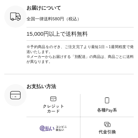
,970（税
フ #シンプルコーデ
注文番号：
#大人女子 #フォー
お届けについて
00150 ] -
マル #ブラックフォ
------------
ーマル #ジャケット
全国一律送料580円（税込）
#ワンピース #冠婚
タップ ま
葬祭 #Luunamiu #ル
フィール
ウナミウ #オリジナ
15,000円以上で送料無料
_official）
ルブランド #natulan
チュ
#ナチュラン
注文番号や
#natulan_official.
※予約商品をのぞき、ご注文完了より最短1日～1週間程度で発
検索してみ
送いたします。
さいね。
※メーカーからお届けする「別配送」の商品は、商品ごとに送料
 #fashion
が異なります。
n #今日のコ
ーディネー
ッション #
 #日々の
暮らしを楽
お支払い方法
ンプルライ
プルコーデ
#猫 #猫グ
界猫の日 #
財布 #ポー
カップ #猫
松尾ミユキ
o #アオネコ
n #ナチュラ
official.