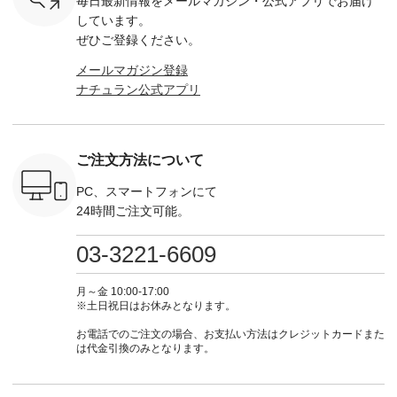
毎日最新情報をメールマガジン・
公式アプリでお届け
Chloe [ 注
グをタップ またはプ
262O-31095 ] ■【慶
263S-27183 ] --------
DLW-263T-3
EMW-
ロフィール
弔両用】大切な日の
--------------------- ▶️
-------------
しています。
] ■松尾
（@natulan_official）
ボタンフレアワンピ
お買い物は写真のタ
-- ▶️ お買い物は写真
ぜひご登録ください。
キャットハ
からどうぞ 「ナチュ
ース ¥18,700（税
グをタップ またはプ
のタグをタ
マグ ¥
ラン」で 注文番号や
込） [ 注文番号：
ロフィール
はプロ
メールマガジン登録
（税込） ・
商品名を検索してみ
KOA-252W-22368 ]
（@natulan_official）
（@natulan
ナチュラン公式アプリ
Noisettes
てくださいね。
■【慶弔両用】大切
からどうぞ 「ナチュ
からどうぞ 「ナ
・Chloe [
#lifewear #fashion
な日のボウタイAラ
ラン」で 注文番号や
ラン」で 
：EMW-
#natulan #今日のコ
インワンピース
商品名を検索してみ
商品名を
------
ーデ #コーディネー
¥18,700（税込） [
てくださいね。
てくだ
--------
ト #ファッション #
注文番号：KOA-
#lifewear #fashion
#lifewear
ご注文方法について
-----------
ナチュラル #日々の
252W-22369 ] -------
#natulan #今日のコ
#natula
がま口
暮らし #暮らしを楽
---------------------- ▶️
ーデ #コーディネー
ーデ #コ
ォレット
しむ #シンプルライ
お買い物は写真のタ
ト #ファッション #
ト #ファ
PC、スマートフォンにて
0（税込） ・
フ #シンプルコーデ
グをタップ またはプ
ナチュラル #日々の
ナチュラル
24時間ご注文可能。
 ・ブルー
#大人女子 #ワンピ
ロフィール
暮らし #暮らしを楽
暮らし #
・ミモザイ
ース #ピンタック #
（@natulan_official）
しむ #シンプルライ
しむ #シ
シルエット
涼やか素材 #夏ワン
からどうぞ 「ナチュ
フ #シンプルコーデ
フ #シン
03-3221-6609
 注文番号：
ピ #夏コーデ
ラン」で 注文番号や
#大人女子 #スカー
#大人女子 
-31607 ]
#andyarn #アンドヤ
商品名を検索してみ
ト #フレアスカート
シャツコー
ミニウォレ
ーン #オリジナルブ
てくださいね。
#チェック柄 #ター
ルシャツ 
月～金 10:00-17:00
790（税込）
ランド #natulan #ナ
#lifewear #fashion
タンチェック #秋色
シャツ #
※土日祝日はお休みとなります。
号：NCO-
チュラン
#natulan #今日のコ
#夏コーデ #Lintu
ャツコーデ
] ■ラテ
#natulan_official.
ーデ #コーディネー
Laulu #リントゥラウ
デ #HEAV
お電話でのご注文の場合、お支払い方法はクレジットカードまた
トート
ト #ファッション #
ル #オリジナルブラ
ブンリー #natulan #
は代金引換のみとなります。
0（税込） [
ナチュラル #日々の
ンド #natulan #ナチ
ナチ
：NCO-
暮らし #暮らしを楽
ュラン
#natulan_of
] ■キー
しむ #シンプルライ
#natulan_official.