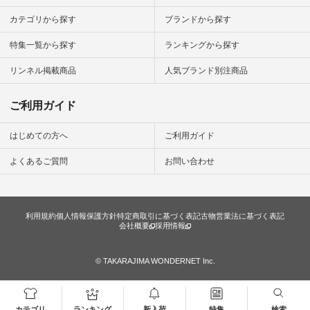
のサイトにアクセス
して 注文番号や商品
カテゴリから探す
ブランドから探す
名を検索してみてく
ださいね。 #lifewear
特集一覧から探す
ランキングから探す
#fashion #natulan #
今日のコーデ #コー
ディネート #ファッ
リンネル掲載商品
人気ブランド別注商品
ション #ナチュラル
#ナチュラン #日々
の暮らし #暮らしを
ご利用ガイド
楽しむ #シンプルラ
イフ #シンプルコー
デ #大人女子 #スタ
はじめての方へ
ご利用ガイド
ッフ着用 #大人カジ
ュアル
よくあるご質問
お問い合わせ
#natulan_official.
利用規約
個人情報保護方針
特定商取引に基づく表記
古物営業法に基づく表記
会社概要
採用情報
© TAKARAJIMA WONDERNET Inc.
カテゴリ
ランキング
新入荷
特集
検索