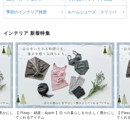
季節のインテリア雑貨
ルームシューズ・スリッパ
インテリア 新着特集
く豊かにし
【 Fleep・絹屋・&yarn 】日々の暮らしをやさしく豊かにし
【 Fl
てくれるアイテム
てくれ