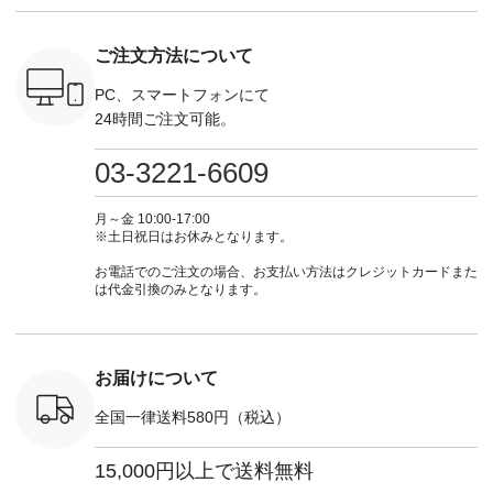
さいね。
込） ・グレー ・タ
商品名を検索してみ
モ ・コーヒー ・ク
タイムセ
 #fashion
ータンチェック ・ナ
てくださいね。
ロマメ [ 注文番号：
・ブルー
n #今日のコ
チュラル ・チャコー
#lifewear #fashion
IIR-262P-29223 ] ----
ル ・ピン
ご注文方法について
ーディネー
ル [ 注文番号：
#natulan #今日のコ
-------------------------
ラル ・ブ
ッション #
CSO-263P-31349 ] -
ーデ #コーディネー
①スタッフ：koishi /
チュラル 
 #日々の
-------------------------
ト #ファッション #
身長155cm ▼スタッ
ブラック 
PC、スマートフォンにて
暮らしを楽
--- ▶️ お買い物は写
ナチュラル #日々の
フコメント 上ほどよ
ブラック 
24時間ご注文可能。
ンプルライ
真のタグをタップ ま
暮らし #暮らしを楽
い厚みのリネンで軽
×ブラック
プルコーデ
たはプロフィール
しむ #シンプルライ
いのに透けないのは
号：MTO
 #パンツ
（@natulan_official）
フ #シンプルコーデ
嬉しいです。 暑い夏
31965 ] ---------------
03-3221-6609
カーゴパン
からどうぞ 「ナチュ
#大人女子 #シャツ #
もこれだったら涼し
-------------- ▶️
ゴパンツコ
ラン」で 注文番号や
シャツコーデ #フリ
く過ごせますね♪ ピ
い物は写
夏コーデ
商品名を検索してみ
ルシャツ #チェック
ンク×ピンクの組み
タップ ま
月～金 10:00-17:00
 #アンプル
てくださいね。
シャツ #チェックシ
合わせにしたかった
ィ
※土日祝日はお休みとなります。
n #ナチュラ
#lifewear #fashion
ャツコーデ #夏コー
ので、 ピンクのボー
（@natulan
official.
#natulan #今日のコ
デ #HEAVENLY #ヘ
ダーをシアーブラウ
からどうぞ 「ナ
お電話でのご注文の場合、お支払い方法はクレジットカードまた
ーデ #コーディネー
ブンリー #natulan #
スのインナーに合わ
ラン」で 
は代金引換のみとなります。
ト #ファッション #
ナチュラン
せてみました。 -----
商品名を
ナチュラル #日々の
#natulan_official.
------------------------
てくだ
暮らし #暮らしを楽
②スタッフ：sk / 身
#lifewear
しむ #シンプルライ
長150cm ▼スタッフ
#natula
フ #シンプルコーデ
コメント ウエストが
ーデ #コ
お届けについて
#大人女子 #ブラウ
ゴムでしっかりと留
ト #ファ
ス #パンツ #コット
まっているので、 安
ナチュラル
全国一律送料580円（税込）
ンリネン #パマナク
心してはくことがで
暮らし #
ロス #パマナ織り #
きます♪ ボトムスが
しむ #シ
セットアップ #涼コ
ちょっと暗い色味な
フ #シン
15,000円以上で送料無料
ーデ #夏コーデ #so
のでトップスは明る
#大人女子