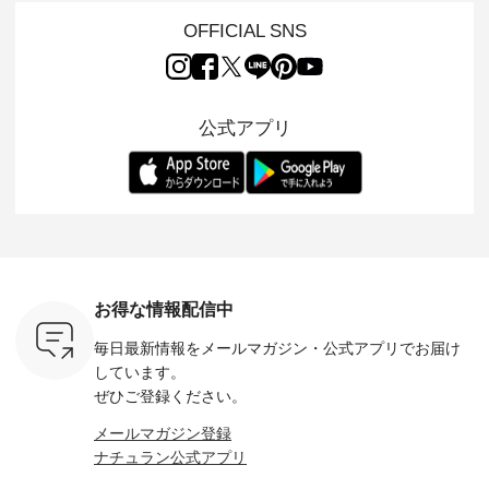
やかなはき
ー）」。 今回は、独
ら、 新作プルオーバ
ずかとなっている大
えました。 「サ
れいなシル
特の凹凸と軽やかな
ーが届きました。 ほ
人気の ナチュラン
ットを着
OFFICIAL SNS
両立した、
風合いを持つ パナマ
んのり透け感のある
15周年記念アイテム
れど、 合
ーゴイージ
織で仕立てた、
涼やかな生地に、 ふ
「もっと選べるリネ
ナーが難
のご紹介。
2wayブラウスとイ
んわりとしたフリル
ンのよくばりパン
うお客様
るコットン
ージーテーパードパ
をあしらった襟元が
ツ」 をスタッフが着
えして、 
体的なフォ
ンツをご紹介しま
印象的。 シンプルな
用してみました🌿 身
ンサロペ
公式アプリ
、 カジュ
す。 コットンリネン
装いに、 さりげない
長ごとのサイズ感や
ダープル
らも大人ら
のさらりとした肌ざ
華やぎを添えてくれ
着用感など、 ぜひ参
セットでご
テムです。
わりで、 汗ばむ季節
る一枚です。 モデル
考にしてみてくださ
チュラル
：165cm
にも心地よく、 単品
身長：164cm --------
いね。 ＝＝＝＝＝＝
のサロペッ
------------
でもセットアップで
---------------------
＝＝＝＝＝
ルー・ピ
-----------
も楽しめる2つのア
HEAVENLY -----------
8/10（月）AM9:59ま
ックのプ
----- ■ボ
イテムです。 --------
------------------ ■チ
で🎫 ＼涼しいリネン
を組み合わ
ゴイージー
--------------------- so
ェックシャーリング
服ウィーク開催中⏰
6セット
1,550（税
-------------------------
フリルネックプルオ
／ 対象のリネン
す。 販売は8月10日
ーキ ・ブ
---- ■コットンリネ
ーバー ¥12,650（税
100％アイテムを合
までの期
ベージュ [
ンパナマクロス
込） ・ホワイト×ブ
計5,000円以上ご購
す。 ぜひ
お得な情報配信中
：UNL-
2wayTラインブラウ
ラック ・ネイビー
入いただくと 使える
覧ください。 
------
ス ¥7,590（税込）
・オフ [ 注文番号：
【送料無料】クーポ
身長：160c
毎日最新情報をメールマガジン・
公式アプリでお届け
-------- ▶️
・グレー ・タータン
DLW-263T-30714 ] --
ンをプレゼント中◎
-------------
は写真のタ
チェック ・ナチュラ
-------------------------
＝＝＝＝＝＝＝＝＝
---- &yarn 
しています。
 またはプ
ル ・チャコール [ 注
-- ▶️ お買い物は写真
＝＝ ▼今週の「スタ
---------------
ぜひご登録ください。
ィール
文番号：CSO-263T-
のタグをタップ また
ッフコーディネー
わず決ま
_official）
31348 ] ■コットンリ
はプロフィール
ト」着用アイテム ■
ーT×サロ
メールマガジン登録
チュ
ネンパナマクロス
（@natulan_official）
もっと選べるリネン
ト ¥19,
ナチュラン公式アプリ
注文番号や
イージーテーパード
からどうぞ 「ナチュ
のよくばりパンツ
＜8月10日 
検索してみ
パンツ ¥7,590（税
ラン」で 注文番号や
¥9,900（税込） ・モ
で上記【1