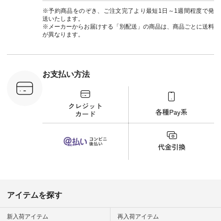
#エスオー #natulan
い色を。 シンプルに
ットコーデ
#ナチュラン
なりすぎないよう
ーコーデ 
※予約商品をのぞき、ご注文完了より最短1日～1週間程度で発
#natulan_official.
に、 ビスチェを重ね
ト #サロ
送いたします。
てトレンド感をプラ
ツ #ボー
※メーカーからお届けする「別配送」の商品は、商品ごとに送料
スしました。 --------
#夏コーデ #
が異なります。
--------------------- ③
#アン
スタッフ：uruma /
#natula
身長160cm ▼スタッ
ン #natulan_
フコメント カジュア
ルなイメージでした
お支払い方法
が、 きれいめにもマ
ッチするという意外
な一面を発見できま
した！ 腰周りが気に
なってスカートをは
くことが多いのです
が、 これなら自然に
体型もカバーしてく
れるので スカート派
の方にもおすすめし
たい一本です。 -----
------------------------
▶️商品詳細やお買い
物は写真のタグをタ
ップ またはプロフィ
アイテムを探す
ール
（@natulan_official）
から 「ナチュラン」
新入荷アイテム
再入荷アイテム