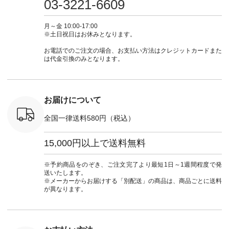
03-3221-6609
 注文番号：
ピ #夏コーデ
ラン」で 注文番号や
#大人女子 #スカー
#大人女子 
-31607 ]
#andyarn #アンドヤ
商品名を検索してみ
ト #フレアスカート
シャツコー
ミニウォレ
ーン #オリジナルブ
てくださいね。
#チェック柄 #ター
ルシャツ 
月～金 10:00-17:00
790（税込）
ランド #natulan #ナ
#lifewear #fashion
タンチェック #秋色
シャツ #
※土日祝日はお休みとなります。
号：NCO-
チュラン
#natulan #今日のコ
#夏コーデ #Lintu
ャツコーデ
] ■ラテ
#natulan_official.
ーデ #コーディネー
Laulu #リントゥラウ
デ #HEAV
お電話でのご注文の場合、お支払い方法はクレジットカードまた
トート
ト #ファッション #
ル #オリジナルブラ
ブンリー #natulan #
は代金引換のみとなります。
0（税込） [
ナチュラル #日々の
ンド #natulan #ナチ
ナチ
：NCO-
暮らし #暮らしを楽
ュラン
#natulan_of
] ■キー
しむ #シンプルライ
#natulan_official.
,970（税
フ #シンプルコーデ
注文番号：
#大人女子 #フォー
お届けについて
00150 ] -
マル #ブラックフォ
------------
ーマル #ジャケット
全国一律送料580円（税込）
#ワンピース #冠婚
タップ ま
葬祭 #Luunamiu #ル
フィール
ウナミウ #オリジナ
15,000円以上で送料無料
_official）
ルブランド #natulan
チュ
#ナチュラン
注文番号や
#natulan_official.
※予約商品をのぞき、ご注文完了より最短1日～1週間程度で発
検索してみ
送いたします。
さいね。
※メーカーからお届けする「別配送」の商品は、商品ごとに送料
 #fashion
が異なります。
n #今日のコ
ーディネー
ッション #
 #日々の
暮らしを楽