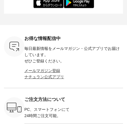
-- &yarn --------------
る一着に仕上げまし
しくご紹介します。
身長：164cm ---
バッグ
--------------- ■ピン
た。 モデル身長：
モデル身長：164cm
-------------
（税込） ・
タックワンピース
164cm ----------------
-------------------------
HEAVENLY -
・Leo ・
¥12,900（税込） ・
------------- Luuna
---- Lintu Laulu -------
-------------
ella [ 注文
ホワイト ・スモーク
miu --------------------
---------------------- ■
ェックシ
-263B-
ブルー ・ネイビー [
--------- ■【慶弔両
タータンチェックギ
フリルネ
注文番号：MTO-
用】ノーカラーフォ
ャザースカート
ーバー ¥1
ットヘアク
263W-29752 ] -------
ーマルジャケット
¥9,900（税込） ・レ
込） ・ホ
お得な情報配信中
,320（税
---------------------- ▶️
¥16,500（税込） [
ッド系 ・グリーン系
ラック 
settes ・
お買い物は写真のタ
注文番号：KOA-
[ 注文番号：MTO-
・オフ [
毎日最新情報をメールマガジン・
公式アプリでお届け
Chloe [ 注
グをタップ またはプ
262O-31095 ] ■【慶
263S-27183 ] --------
DLW-263T-3
EMW-
ロフィール
弔両用】大切な日の
--------------------- ▶️
-------------
しています。
] ■松尾
（@natulan_official）
ボタンフレアワンピ
お買い物は写真のタ
-- ▶️ お買い物は写真
ぜひご登録ください。
キャットハ
からどうぞ 「ナチュ
ース ¥18,700（税
グをタップ またはプ
のタグをタ
マグ ¥
ラン」で 注文番号や
込） [ 注文番号：
ロフィール
はプロ
メールマガジン登録
（税込） ・
商品名を検索してみ
KOA-252W-22368 ]
（@natulan_official）
（@natulan
ナチュラン公式アプリ
Noisettes
てくださいね。
■【慶弔両用】大切
からどうぞ 「ナチュ
からどうぞ 「ナ
・Chloe [
#lifewear #fashion
な日のボウタイAラ
ラン」で 注文番号や
ラン」で 
：EMW-
#natulan #今日のコ
インワンピース
商品名を検索してみ
商品名を
------
ーデ #コーディネー
¥18,700（税込） [
てくださいね。
てくだ
--------
ト #ファッション #
注文番号：KOA-
#lifewear #fashion
#lifewear
ご注文方法について
-----------
ナチュラル #日々の
252W-22369 ] -------
#natulan #今日のコ
#natula
がま口
暮らし #暮らしを楽
---------------------- ▶️
ーデ #コーディネー
ーデ #コ
ォレット
しむ #シンプルライ
お買い物は写真のタ
ト #ファッション #
ト #ファ
PC、スマートフォンにて
0（税込） ・
フ #シンプルコーデ
グをタップ またはプ
ナチュラル #日々の
ナチュラル
24時間ご注文可能。
 ・ブルー
#大人女子 #ワンピ
ロフィール
暮らし #暮らしを楽
暮らし #
・ミモザイ
ース #ピンタック #
（@natulan_official）
しむ #シンプルライ
しむ #シ
シルエット
涼やか素材 #夏ワン
からどうぞ 「ナチュ
フ #シンプルコーデ
フ #シン