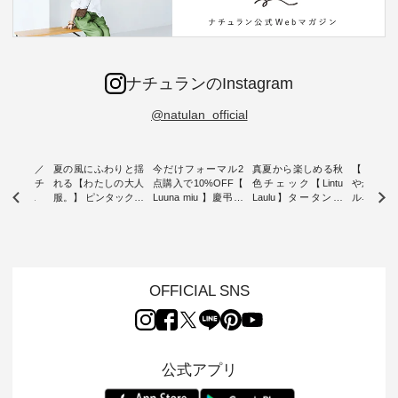
ナチュランのInstagram
@natulan_official
ミユキ／
夏の風にふわりと揺
今だけフォーマル2
真夏から楽しめる秋
【 HEAV
 】ねこモチ
れる【わたしの大人
点購入で10%OFF【
色チェック【Lintu
やかに華
雑貨 ・ 8
服。】 ピンタックワ
Luuna miu 】慶弔両
Laulu】タータンチ
ルネック
「世界猫の
ンピース ・ 軽やか
用ノーカラージャケ
ェックギャザースカ
ー ・ 天然素材を生
、 愛らし
なワンピーススタイ
ット ・ 身に纏うだ
ート ・ ゆったりと
かしたナ
チーフのア
ルを楽しめるのは、
けでほっとする着心
した着心地の大人の
タイル
。 ナチ
夏のおしゃれの醍醐
地を大切にした フォ
日常着を提案する、
「HEAV
も人気の
味。 今回ご紹介する
ーマル服のオリジナ
ナチュランオリジナ
ら、 新作
（松尾ミユ
のは 袖を通すだけで
ルブランド「 Luuna
ルブランド「 Lintu
ーが届きま
OFFICIAL SNS
」と
ちょっとひんやり、
miu 」から、 新たに
Laulu 」から、 季節
んのり透
co」から、
見た目にも涼し気な
フォーマルジャケッ
をまたいで穿けるチ
涼やかな生
るだけで気
ワンピース。 日常か
トが仲間入り。 ワン
ェックスカートが新
んわりと
 バッグや
ら夏休みのお出かけ
ピースとのバランス
登場。 真夏にうれし
をあしら
紹介しま
まで、 暑い夏にぴっ
を考え、 丈感やシル
い涼やかさと、 秋を
印象的。 
公式アプリ
たりの新作です。 モ
エット、着心地まで
先取りできる落ち着
装いに、 
-- 松尾ミユキ
デル身長：168cm --
丁寧に設計。 特別な
いた色合いを兼ね備
華やぎを
------------
-------------------------
日を心地よく過ごせ
えたアイテムを、 詳
る一枚です。 