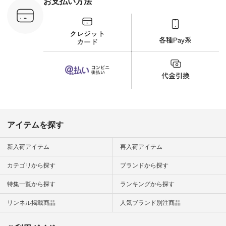
お支払い方法
ンプルライ
プルコーデ
#猫 #猫グ
界猫の日 #
財布 #ポー
カップ #猫
松尾ミユキ
o #アオネコ
n #ナチュラ
official.
アイテムを探す
新入荷アイテム
再入荷アイテム
カテゴリから探す
ブランドから探す
特集一覧から探す
ランキングから探す
リンネル掲載商品
人気ブランド別注商品