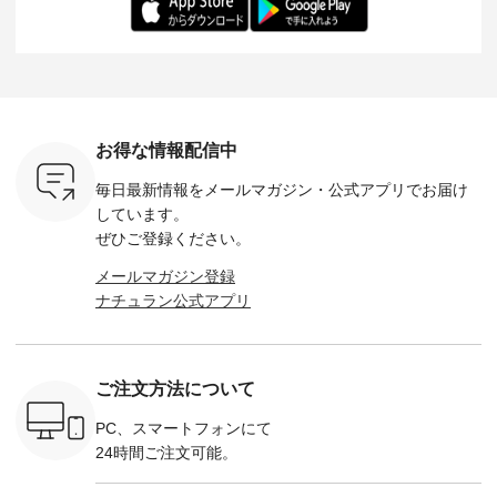
ochop2）
---- ■松尾ミユキ
イズ：PLUS ---------
る一着に仕上げまし
しくご紹
し 【第2
シアーバッグ
--------------------
た。 モデル身長：
モデル身長
ン柄コット
¥3,080（税込） ・
D*g*y -----------------
164cm ----------------
-------------
をプレゼン
Momo ・Leo ・
------------ ■リブ使い
------------- Luuna
---- Lintu L
にな
Maron ・Stella [ 注文
デニムワンピース
miu --------------------
-------------
 旅行や帰
番号：EMW-263B-
¥9,680（税込） ・ネ
--------- ■【慶弔両
タータン
ャーなど楽
31376 ] ■松尾ミユ
イビー ・ブラック [
用】ノーカラーフォ
ャザー
を計画され
キ キャットヘアク
注文番号：DCO-
ーマルジャケット
¥9,900
お得な情報配信中
も多いかと
リップ ¥1,320（税
264W-30707 ] -------
¥16,500（税込） [
ッド系 ・
は、
込） ・Noisettes ・
---------------------- ▶️
注文番号：KOA-
[ 注文番
毎日最新情報をメールマガジン・
公式アプリでお届け
のこれから
Pepper ・Chloe [ 注
お買い物は写真のタ
262O-31095 ] ■【慶
263S-27183 ] --
な 涼し気
文番号：EMW-
グをタップ またはプ
弔両用】大切な日の
-------------
しています。
アップやワ
262A-31375 ] ■松尾
ロフィール
ボタンフレアワンピ
お買い物
ぜひご登録ください。
、ブラウス
ミユキ キャットハ
（@natulan_official）
ース ¥18,700（税
グをタップ
！ そし
ンドルマグ ¥
からどうぞ 「ナチュ
込） [ 注文番号：
ロフ
メールマガジン登録
気「よくば
¥1,650（税込） ・
ラン」で 注文番号や
KOA-252W-22368 ]
（@natulan
ナチュラン公式アプリ
」予約販売
Pumpkin ・Noisettes
商品名を検索してみ
■【慶弔両用】大切
からどうぞ 「ナ
トしていま
・Pepper ・Chloe [
てくださいね。
な日のボウタイAラ
ラン」で 
逃しなく！
注文番号：EMW-
#lifewear #fashion
インワンピース
商品名を
------------
262K-31378 ] --------
#natulan #今日のコ
¥18,700（税込） [
てくだ
---------------------
ーデ #コーディネー
注文番号：KOA-
#lifewear
ご注文方法について
----------
aoneco ---------------
ト #ファッション #
252W-22369 ] -------
#natula
枚目
-------------- ■がま口
ナチュラル #日々の
---------------------- ▶️
ーデ #コ
 ■ista-
ロングウォレット
暮らし #暮らしを楽
お買い物は写真のタ
ト #ファ
PC、スマートフォンにて
っと選べるリ
¥19,690（税込） ・
しむ #シンプルライ
グをタップ またはプ
ナチュラル
24時間ご注文可能。
くばりパン
グレージュ ・ブルー
フ #シンプルコーデ
ロフィール
暮らし #
0（税込） [
グリーン ・ミモザイ
#大人女子 #ワンピ
（@natulan_official）
しむ #シ
R-262P-
エロー ・シルエット
ース #デニム #デニ
からどうぞ 「ナチュ
フ #シン