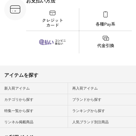
お支払い方法
C-263T-
しむ #シンプルライ
フ #シンプルコーデ
商品詳
#大人女子 #猫 #猫グ
い物は写真
ッズ #世界猫の日 #
ップ また
バッグ #財布 #ポー
フィール
チ #マグカップ #猫
_official）
雑貨 #松尾ミユキ
チュラン」
#aoneco #アオネコ
にアクセス
#natulan #ナチュラ
番号や商品
ン #natulan_official.
してみてく
ar
#natulan #
デ #コー
 #ファッ
アイテムを探す
ナチュラル
ン #日々
#暮らしを
新入荷アイテム
再入荷アイテム
シンプルラ
ンプルコー
カテゴリから探す
ブランドから探す
女子 #夏コ
夏コーデ #
特集一覧から探す
ランキングから探す
#コーデ #
ネン
ficial.
リンネル掲載商品
人気ブランド別注商品