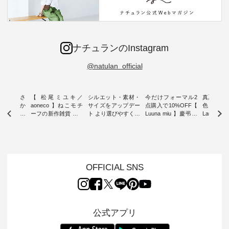
ナチュランのInstagram
@natulan_official
新着をおさ
【 松尾ミユキ／
シルエット・素材・
今だけフォーマル2
真夏から
チュランか
aoneco 】ねこモチ
サイズをアップデー
点購入で10%OFF【
色チェック
したアイテ
ーフの新作雑貨 ・ 8
ト より選びやすく【
Luuna miu 】慶弔両
Laulu
タッフが気
月8日の「世界猫の
D*g*y 】別注リブデ
用ノーカラージャケ
ェックギ
のをピック
日」を前に、 愛らし
ニムワンピース ・
ット ・ 身に纏うだ
ート ・ ゆったりと
s
いネコモチーフのア
心地よく着られるデ
けでほっとする着心
した着心
s NEW
イテムを特集。 ナチ
イリーウェアが人気
地を大切にした フォ
日常着を
L ] //
ュランでも人気の
の 「D*g*y」 より、
ーマル服のオリジナ
ナチュラ
7/26 -
「m.m（松尾ミユ
毎年大人気のナチュ
ルブランド「 Luuna
ルブランド「
OFFICIAL SNS
/ ✨✨ナ
キ）」と
ラン別注 リブデニム
miu 」から、 新たに
Laulu 
5周年記念
「aoneco」から、
ワンピースが登場。
フォーマルジャケッ
をまたい
月より、
持っているだけで気
シルエットや素材を
トが仲間入り。 ワン
ェックス
円（税込）以
分が上がる バッグや
見直し、 さらに魅力
ピースとのバランス
登場。 真夏にうれし
いただいた
雑貨をご紹介しま
的になったアイテム
を考え、 丈感やシル
い涼やかさ
公式アプリ
人気イラス
す。 -------------------
を 詳しくご紹介いた
エット、着心地まで
先取りで
ー、よしい
---------- 松尾ミユキ
します。 モデル身
丁寧に設計。 特別な
いた色合
ろさん
-------------------------
長：164cm / 着用サ
日を心地よく過ごせ
えたアイテ