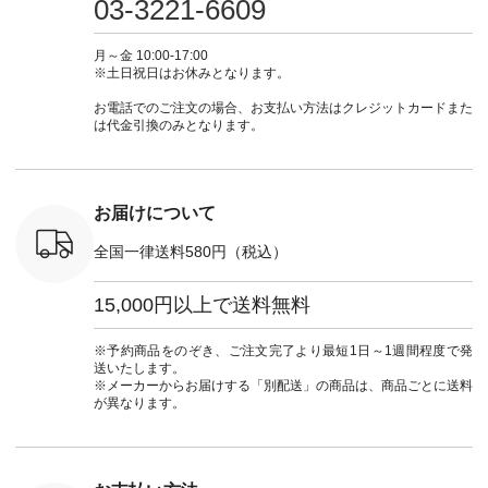
03-3221-6609
ブルー [ 注文番号：
ムワンピ #別注 #夏
ラン」で 注文番号や
#大人女子
 ■so コ
NCO-262C-31607 ]
コーデ #D*g*y #ディ
商品名を検索してみ
ト #フレ
ネンパナマ
■がま口 ミニウォレ
ージーワイ #natulan
てくださいね。
#チェック
月～金 10:00-17:00
wayTライ
ット ¥9,790（税込）
#ナチュラン
#lifewear #fashion
タンチェッ
※土日祝日はお休みとなります。
ラウス
[ 注文番号：NCO-
#natulan_official.
#natulan #今日のコ
#夏コーデ 
税込） [ 注
242C-08057 ] ■ラテ
ーデ #コーディネー
Laulu 
お電話でのご注文の場合、お支払い方法はクレジットカードまた
O-263T-
ィストート
ト #ファッション #
ル #オリ
は代金引換のみとなります。
¥12,980（税込） [
ナチュラル #日々の
ンド #natulan #ナチ
マクロス
注文番号：NCO-
暮らし #暮らしを楽
ュ
テーパード
262B-31610 ] ■キー
しむ #シンプルライ
#natulan_of
,590（税
カバー ¥2,970（税
フ #シンプルコーデ
注文番号：
込） [ 注文番号：
#大人女子 #フォー
お届けについて
-31349 ]
NCO-222C-00150 ] -
マル #ブラックフォ
6枚目＞
-------------------------
ーマル #ジャケット
全国一律送料580円（税込）
 ピンタック
--- ▶️ お買い物は写
#ワンピース #冠婚
ピース
真のタグをタップ ま
葬祭 #Luunamiu #ル
0（税込） [
たはプロフィール
ウナミウ #オリジナ
15,000円以上で送料無料
：MTO-
（@natulan_official）
ルブランド #natulan
] ＜7～
からどうぞ 「ナチュ
#ナチュラン
UNPLE ボ
ラン」で 注文番号や
#natulan_official.
※予約商品をのぞき、ご注文完了より最短1日～1週間程度で発
ゴイージー
商品名を検索してみ
送いたします。
1,550（税
てくださいね。
※メーカーからお届けする「別配送」の商品は、商品ごとに送料
注文番号：
#lifewear #fashion
が異なります。
-18377 ]
#natulan #今日のコ
■Lintu
ーデ #コーディネー
立体フラワー
ト #ファッション #
ラウス
ナチュラル #日々の
税込） [ 注
暮らし #暮らしを楽