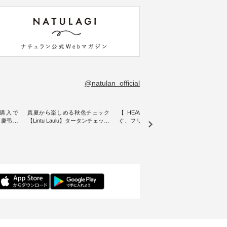
@natulan_official
購入で
真夏から楽しめる秋色チェック
【 HEAVENLY 】軽やかに華や
今週
 】慶弔両
【Lintu Laulu】タータンチェック
ぐ、フリルネックプルオーバー
ト」👖 ナチュランスタッフ
身に
ギャザースカート ・ ゆったりと
・ 天然素材を生かしたナチュラ
アル
着心地を
した着心地の大人の日常着を提
ルスタイルで人気の
します♪ 今回は、8/
服のオリ
案する、 ナチュランオリジナル
「HEAVENLY」から、 新作プル
し、 
miu 」
ブランド「 Lintu Laulu 」から、
オーバーが届きました。 ほんの
いる大
ルジャケ
季節をまたいで穿けるチェック
り透け感のある涼やかな生地
記念ア
スカートが新登場。 真夏にうれ
に、 ふんわりとしたフリルをあ
ネンの
感やシル
しい涼やかさと、 秋を先取りで
しらった襟元が印象的。 シンプ
ッフが
寧に設
きる落ち着いた色合いを兼ね備
ルな装いに、 さりげない華やぎ
ごと
えたアイテムを、 詳しくご紹介
を添えてくれる一枚です。 モデ
ぜひ
ル
します。 モデル身長：164cm ---
ル身長：164cm --------------------
ね。 ＝＝＝＝＝＝＝＝＝＝＝
-------------------------- Lintu Laulu
--------- HEAVENLY ----------------
8/10
---------
----------------------------- ■タータ
------------- ■チェックシャーリン
いリ
ンチェックギャザースカート
グフリルネックプルオーバー
対象の