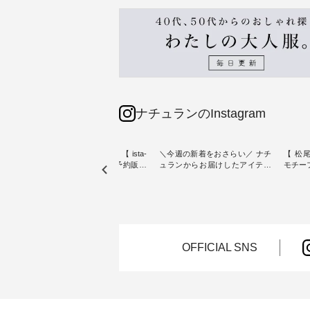
ナチュランのInstagram
素材【
人気カラー再入荷決定！【 ista-
＼今週の新着をおさらい／ ナチ
【 松尾
たりのVネ
ire | よくばりパンツ】予約販売
ュランからお届けしたアイテム
モチーフの
開始 ・ 6月の販売開始とともに
から スタッフが気になるものを
「世界
を大切
大きな反響をいただき、 一部カ
ピックアップ👆 ・ [ This week's
いネコ
blue
ラーは早々に完売となった 15周
NEW ARRIVAL ] // 2026/07/26 -
集。 ナチュランでも人気の
ストが届
年記念のよくばりパンツ。 たく
2026/08/01 // ✨✨ナチュラン15周
「m.
さんのご要望をいただき、 この
年記念✨✨ 8月より、12,000円
「aon
楽しめ
たび待望の再入荷が実現しまし
（税込）以上ご購入いただいた
けで気
。 モ
た。 今回再入荷する10色のカラ
お客様へ 人気イラストレータ
をご紹介します。 -
OFFICIAL SNS
ーを、 改めて詳しくご紹介しま
ー、よしいちひろさん
-------
--------
す。 限定カラーを手に入れられ
（@chocochop2）描き下ろし
--------------
る今だけのチャンス、 ぜひこの
【第2弾】レモン柄コットンバッ
ーバッ
50（税
機会をお見逃しなく！ ▼今回再
グをプレゼント中です💓 8月に
Momo ・
 [ 注
入荷したカラー（計10色） ・コ
なりました☀ 旅行や帰省、レジ
注文番号：
--
ーヒー ・トマト ・セサミ ・モ
ャーなど楽しい予定を計画され
松尾ミ