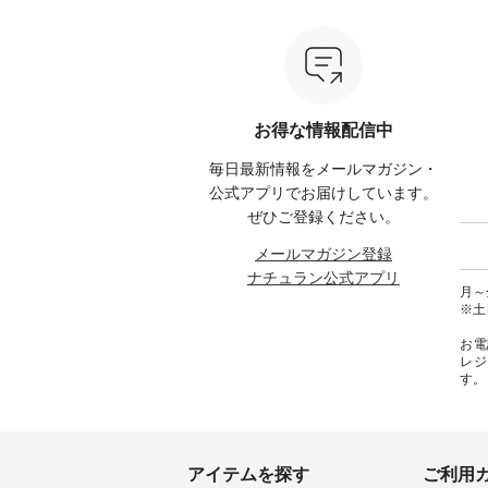
モ ・グリーンティー ・スミレ
ている方も多いかと思います🌿
ップ ¥1
はプロ
・クロマメ ・レモン ・ブルーベ
今週は、暑さ本番のこれからに
・Pepp
ial）か
リー ・ラズベリー -----------------
ぴったりな 涼し気なセットアッ
EMW-262A
------------ ista-ire ------------------
プやワンピース、ブラウスなど
キ キ
みてく
----------- ■もっと選べるリネン
が新登場！ そして、大人気「よ
¥1,6
のよくばりパンツ ¥9,900（税
くばりパンツ」予約販売がスタ
Noiset
 #コーデ
込） [ 注文番号：IIR-262P-
ートしています♪ お見逃しな
文番号：EM
お得な情報配信中
#ナチュ
29223 ] -----------------------------
く！ ----------------------------- 今
--------
らしを楽
▶️ お買い物は写真のタグをタッ
週のご紹介アイテム ---------------
------------
毎日最新情報をメールマガジン・
シンプル
プ またはプロフィール
-------------- ＜1枚目右・2枚目＞
グウォレ
 #リネ
（@natulan_official）からどうぞ
■ista-ire もっと選べるリネンの
・グレ
公式アプリでお届けしています。
Vネック
「ナチュラン」で 注文番号や商
よくばりパンツ ¥9,900（税込）
・ミモ
ぜひご登録ください。
#ブルーウ
品名を検索してみてください
[ 注文番号：IIR-262P-29223 ] ＜
ブルー 
ね。 #lifewear #fashion #natulan
1枚目左・3～4枚目＞ ■so コッ
31607 ] ■がま口 ミニウォレッ
メールマガジン登録
#今日のコーデ #コーディネート
トンリネンパナマクロス
¥9,7
ナチュラン公式アプリ
#ファッション #ナチュラル #
2wayTラインブラウス
NCO-242C
月～金
日々の暮らし #暮らしを楽しむ #
¥7,590（税込） [ 注文番号：
ート ¥
※土
シンプルライフ #シンプルコー
CSO-263T-31348 ] コットンリネ
号：NCO-2
デ #大人女子 #パンツ #リネンパ
ンパナマクロス イージーテー
バー ¥
お電
ンツ #よくばりパンツ #テーパー
パードパンツ ¥7,590（税込） [
号：NCO-222
レジ
ドパンツ #限定カラー #再入荷
注文番号：CSO-263P-31349 ] ＜
-------------
す。
#15周年記念 #夏コーデ #ista-ire
5～6枚目＞ ■&yarn ピンタック
真のタ
#イスタイーレ #別注 #natulan #
ワンピース ¥12,900（税込） [ 注
ィール（@
ナチュラン #natulan_official.
文番号：MTO-263W-29752 ] ＜7
どうぞ 「ナチュラン」で 注文番
～8枚目＞ ■UNPLE ボールカー
号や商
ゴイージーパンツ ¥11,550（税
さいね。 #lifewe
込） [ 注文番号：UNL-254P-
#nat
アイテムを探す
ご利用
18377 ] ＜9枚目＞ ■Lintu Laulu
ィネー