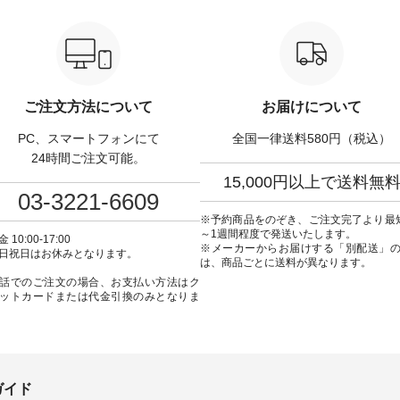
,320（税込） ・Noisettes
ラック [ 注文番号：DCO-264W-
ーフォーマルジャ
er ・Chloe [ 注文番号：
30707 ] -----------------------------
¥16,500（税込） [ 
-31375 ] ■松尾ミユ
▶️ お買い物は写真のタグをタッ
KOA-262O-31095 ] ■【慶弔両
ャットハンドルマグ ¥
プ またはプロフィール
用】大切な日のボタン
50（税込） ・Pumpkin ・
（@natulan_official）からどうぞ
ンピース ¥18,700（税込）
tes ・Pepper ・Chloe [ 注
「ナチュラン」で 注文番号や商
番号：KOA-252W-22368 ] ■
W-262K-31378 ] -----
品名を検索してみてください
弔両用】大切な日のボウ
ご注文方法について
お届けについて
---------------- aoneco ------
ね。 #lifewear #fashion #natulan
インワンピース ¥18,7
----------- ■がま口 ロン
#今日のコーデ #コーディネート
込） [ 注文番号：KOA-
PC、スマートフォンにて
全国一律送料580円（税込）
ット ¥19,690（税込）
#ファッション #ナチュラル #
22369 ] -----------------------------
ージュ ・ブルーグリーン
日々の暮らし #暮らしを楽しむ #
▶️ お買い物は写真のタ
24時間ご注文可能。
ザイエロー ・シルエット
シンプルライフ #シンプルコー
プ またはプロフ
15,000円以上で送料無
[ 注文番号：NCO-262C-
デ #大人女子 #ワンピース #デニ
（@natulan_official
03-3221-6609
ト
ム #デニムワンピ #別注 #夏コー
「ナチュラン」で 注文
90（税込） [ 注文番号：
デ #D*g*y #ディージーワイ
品名を検索してみてく
※予約商品をのぞき、ご注文完了より最
-08057 ] ■ラティスト
#natulan #ナチュラン
ね。 #lifewear #fashion #natulan
～1週間程度で発送いたします。
 10:00-17:00
12,980（税込） [ 注文番
#natulan_official.
#今日のコーデ #コーデ
※メーカーからお届けする「別配送」
日祝日はお休みとなります。
62B-31610 ] ■キーカ
#ファッション #ナチュ
は、商品ごとに送料が異なります。
2,970（税込） [ 注文番
日々の暮らし #暮らしを楽
話でのご注文の場合、お支払い方法はク
C-00150 ] ----------
シンプルライフ #シン
ットカードまたは代金引換のみとなりま
------ ▶️ お買い物は写
デ #大人女子 #フォーマル
グをタップ またはプロフ
ックフォーマル #ジャケッ
natulan_official）から
ンピース #冠婚葬祭 #Luuna
ルウナミウ #オリジナ
品名を検索してみてくだ
ド #natulan #ナチュラン
ar #fashion
#natulan_official.
ulan #今日のコーデ #コーデ
ガイド
ト #ファッション #ナチュ