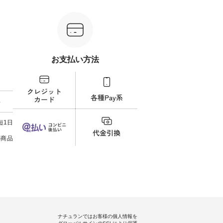
ケット
¥9,900（税込） ・レッド系 ・グ
¥12,650（税込） ・ホワイト×ブ
計5,
注文番号：
リーン系 [ 注文番号：MTO-
ラック ・ネイビー ・オフ [ 注文
使え
263S-27183 ] -----------------------
番号：DLW-263T-30714 ] --------
プレゼ
フレアワ
------ ▶️ お買い物は写真のタグを
--------------------- ▶️ お買い物は
＝＝＝＝ ▼今週の「
 [ 注文
タップ またはプロフィール
写真のタグをタップ またはプロ
ーディ
【慶
（@natulan_official）からどうぞ
フィール（@natulan_official）か
もっ
タイAラ
「ナチュラン」で 注文番号や商
らどうぞ 「ナチュラン」で 注文
パンツ
お支払い方法
00（税
品名を検索してみてください
番号や商品名を検索してみてく
・コー
252W-
ね。 #lifewear #fashion #natulan
ださいね。 #lifewear #fashion
号：IIR-262
#今日のコーデ #コーディネート
#natulan #今日のコーデ #コーデ
------
グをタッ
#ファッション #ナチュラル #
ィネート #ファッション #ナチュ
/ 身長155cm
ィール
日々の暮らし #暮らしを楽しむ #
ラル #日々の暮らし #暮らしを楽
ト 上
料
）からどうぞ
シンプルライフ #シンプルコー
しむ #シンプルライフ #シンプル
いの
番号や商
デ #大人女子 #スカート #フレア
コーデ #大人女子 #シャツ #シャ
す。 
ださい
スカート #チェック柄 #タータン
ツコーデ #フリルシャツ #チェッ
く過ご
短1日
チェック #秋色 #夏コーデ #Lintu
クシャツ #チェックシャツコー
の組
ィネート
Laulu #リントゥラウル #オリジ
デ #夏コーデ #HEAVENLY #ヘブ
で、 
の商品
ラル #
ナルブランド #natulan #ナチュ
ンリー #natulan #ナチュラン
ブラ
しむ #
ラン #natulan_official.
#natulan_official.
みました。 ------------
プルコー
--- 
 #ブラ
▼スタ
ト #ワ
ゴム
miu #
ので、
ルブラン
ます♪
色味
を。 
うに、
ナチュランではお客様の個人情報を
ド感をプラ