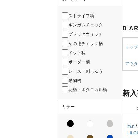
ストライプ柄
ギンガムチェック
DIA
ブラックウォッチ
その他チェック柄
トップス
ドット柄
ボーダー柄
アウター
レース・刺しゅう
動物柄
花柄・ボタニカル柄
新入
カラー
m.n
LILO