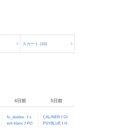
スカート (16)
4日前
5日前
fu_dueka::
/
v
CALINER
/
GI
ent blanc
/
PO
PSYBLUE
/
H