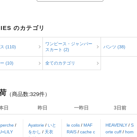
RIES のカテゴリ
ワンピース・ジャンパー
 (110)
パンツ (38)
スカート (2)
 (10)
全てのカテゴリ
荷
（商品数:
329
件）
本日
昨日
一昨日
3日前
/
perche
/
Ayatorie
/
いと
le colis
/
MAF
HEAVENLY
/
S
U+LILY
をかし
/
天衣
RAIS
/
cache c
orte cuff
/
hom