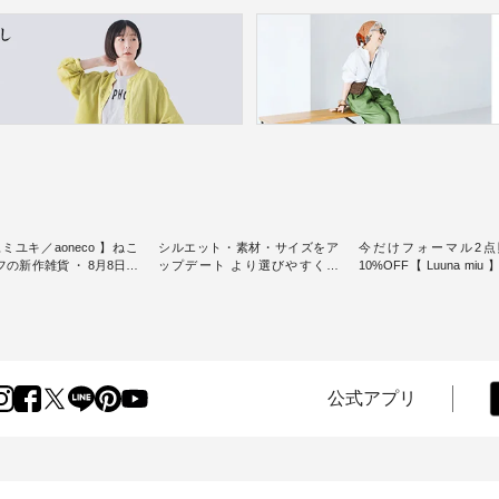
ミユキ／aoneco 】ねこ
シルエット・素材・サイズをア
今だけフォーマル2点
新作雑貨 ・ 8月8日の
ップデート より選びやすく【
10%OFF【 Luuna miu
猫の日」を前に、 愛らし
D*g*y 】別注リブデニムワンピ
用ノーカラージャケット ・ 
モチーフのアイテムを特
ース ・ 心地よく着られるデイリ
纏うだけでほっとする
ーウェアが人気の 「D*g*y」 よ
大切にした フォーマル
m（松尾ミユキ）」と
り、毎年大人気のナチュラン別
ジナルブランド「 Luuna 
eco」から、 持っているだ
注 リブデニムワンピースが登
から、 新たにフォーマ
分が上がる バッグや雑貨
場。 シルエットや素材を見直
ットが仲間入り。 ワンピースと
----------------
し、 さらに魅力的になったアイ
のバランスを考え、 丈
公式アプリ
----- 松尾ミユキ -------------
テムを 詳しくご紹介いたしま
エット、着心地まで丁
-- ■松尾ミユキ シア
す。 モデル身長：164cm / 着用
計。 特別な日を心地よく過ごせ
グ ¥3,080（税込） ・
サイズ：PLUS ---------------------
る一着に仕上げました。 モデ
Leo ・Maron ・Stella [
-------- D*g*y ------------------------
身長：164cm -----------------------
EMW-263B-31376 ] ■
----- ■リブ使いデニムワンピース
------ Luuna miu -----------
ユキ キャットヘアクリ
¥9,680（税込） ・ネイビー ・ブ
--------- ■【慶弔両用】ノーカラ