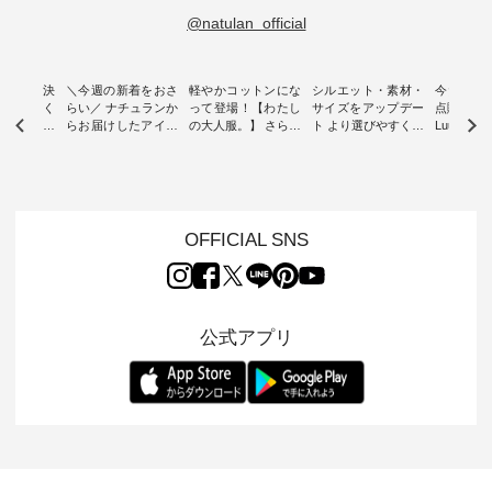
@natulan_official
ー再入荷決
＼今週の新着をおさ
軽やかコットンにな
シルエット・素材・
今だけフ
-ire | よく
らい／ ナチュランか
って登場！【わたし
サイズをアップデー
点購入で1
ツ】予約販
らお届けしたアイテ
の大人服。】 さらり
ト より選びやすく【
Luuna m
ムから スタッフが気
と涼し気なシアーカ
D*g*y 】別注リブデ
用ノーカ
もに大きな
になるものをピック
ーディガン ・ 人気
ニムワンピース ・
ット ・ 身に纏うだ
だき、 一
アップ👆 ・ [ This
のシアーカーディガ
心地よく着られるデ
けでほっ
は早々に完
week's NEW
ンが軽くて、 お手入
イリーウェアが人気
地を大切に
 15周年
ARRIVAL ] //
れも簡単なコットン
の 「D*g*y」 より、
ーマル服
くばりパン
2026/07/26 -
素材になりました。
毎年大人気のナチュ
ルブランド「
OFFICIAL SNS
2026/08/01 // ✨✨ナ
ほんのり透ける生地
ラン別注 リブデニム
miu 」か
き、 この
チュラン15周年記念
が、女性らしさを演
ワンピースが登場。
フォーマ
の再入荷が
✨✨ 8月より、
出し、 羽織るだけで
シルエットや素材を
トが仲間入り
。 今回
12,000円（税込）以
今年らしい装いに。
見直し、 さらに魅力
ピースと
10色のカ
上ご購入いただいた
レイヤードスタイル
的になったアイテム
を考え、 
公式アプリ
改めて詳し
お客様へ 人気イラス
が楽しめて、 季節の
を 詳しくご紹介いた
エット、
ます。 限
トレーター、よしい
変わり目に重宝する
します。 モデル身
丁寧に設計。 
を手に入れ
ちひろさん
アイテムです。 モデ
長：164cm / 着用サ
日を心地
だけのチャ
（@chocochop2）
ル身長：168cm -----
イズ：PLUS ---------
る一着に
ひこの機会
描き下ろし 【第2
------------------------
--------------------
た。 モデル身長：
なく！ ▼
弾】レモン柄コット
&yarn -----------------
D*g*y -----------------
164cm ----------------
荷したカラ
ンバッグをプレゼン
------------ ■コットン
------------ ■リブ使い
---------
色） ・コ
ト中です💓 8月にな
シアーVネックカー
デニムワンピース
miu --------
トマト ・
りました☀ 旅行や帰
ディガン ¥7,500（税
¥9,680（税込） ・ネ
--------- ■【慶弔両