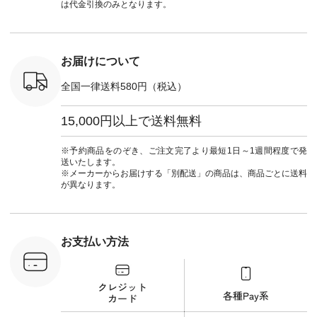
ンプルライ
文番号：CSO-263T-
#ナチュラン
ト #ファ
は代金引換のみとなります。
プルコーデ
31348 ] コットンリ
#natulan_official.
ナチュラル
#パンツ #
ネンパナマクロス
暮らし #
ツ #よく
イージーテーパード
しむ #シ
 #テーパ
パンツ ¥7,590（税
フ #シン
 #限定カ
込） [ 注文番号：
#大人女子
お届けについて
荷 #15周
CSO-263P-31349 ]
マル #ブ
#夏コーデ
＜5～6枚目＞
ーマル #
全国一律送料580円（税込）
re #イスタイ
■&yarn ピンタック
#ワンピー
#natulan
ワンピース
葬祭 #Luu
ュラン
¥12,900（税込） [
ウナミウ 
15,000円以上で送料無料
ficial.
注文番号：MTO-
ルブランド #natu
263W-29752 ] ＜7～
#ナチ
8枚目＞ ■UNPLE ボ
#natulan_of
※予約商品をのぞき、ご注文完了より最短1日～1週間程度で発
ールカーゴイージー
送いたします。
パンツ ¥11,550（税
※メーカーからお届けする「別配送」の商品は、商品ごとに送料
込） [ 注文番号：
が異なります。
UNL-254P-18377 ]
＜9枚目＞ ■Lintu
Laulu 立体フラワー
刺繍ブラウス
¥8,800（税込） [ 注
お支払い方法
文番号：YCC-263T-
30689 ] ---------------
-------------- ▶️商品詳
細やお買い物は写真
のタグをタップ また
はプロフィール