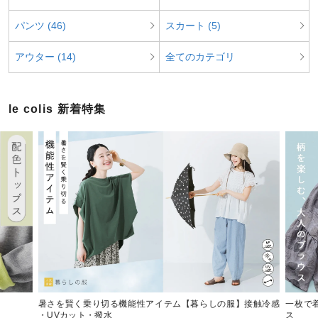
パンツ (46)
スカート (5)
アウター (14)
全てのカテゴリ
le colis 新着特集
暑さを賢く乗り切る機能性アイテム【暮らしの服】接触冷感
一枚で
・UVカット・撥水
ス