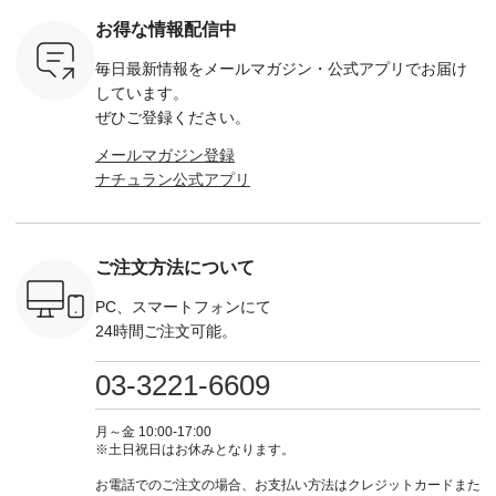
モモ ・グ
省、レジャーなど楽
込） ・スモークブル
イビー ・ブラック [
用】ノー
ー ・スミ
しい予定を計画され
ー ・ブラック ・ネ
注文番号：DCO-
ーマルジ
お得な情報配信中
マメ ・レ
ている方も多いかと
イビー [ 注文番号：
264W-30707 ] -------
¥16,50
ルーベリー
思います🌿 今週は、
GRE-263T-30614 ] -
---------------------- ▶️
注文番号
毎日最新情報をメールマガジン・
公式アプリでお届け
----
暑さ本番のこれから
-------------------------
お買い物は写真のタ
262O-31095 
--------
にぴったりな 涼し気
--- ▶️ お買い物は写
グをタップ またはプ
弔両用】
しています。
-------------
なセットアップやワ
真のタグをタップ ま
ロフィール
ボタンフ
ぜひご登録ください。
っと
ンピース、ブラウス
たはプロフィール
（@natulan_official）
ース ¥18
ネンのよく
などが新登場！ そし
（@natulan_official）
からどうぞ 「ナチュ
込） [ 
メールマガジン登録
パンツ
て、大人気「よくば
からどうぞ 「ナチュ
ラン」で 注文番号や
KOA-252W
ナチュラン公式アプリ
込） [ 注
りパンツ」予約販売
ラン」で 注文番号や
商品名を検索してみ
■【慶弔
R-262P-
がスタートしていま
商品名を検索してみ
てくださいね。
な日のボ
す♪ お見逃しなく！
てくださいね。
#lifewear #fashion
インワ
 お買
-------------------------
#lifewear #fashion
#natulan #今日のコ
¥18,70
真のタグを
---- 今週のご紹介ア
#natulan #今日のコ
ーデ #コーディネー
注文番号
ご注文方法について
たはプロフ
イテム ----------------
ーデ #コーディネー
ト #ファッション #
252W-22369 ] -
ール
------------- ＜1枚目
ト #ファッション #
ナチュラル #日々の
--------------
_official）
右・2枚目＞ ■ista-
ナチュラル #日々の
暮らし #暮らしを楽
お買い物
PC、スマートフォンにて
チュ
ire もっと選べるリ
暮らし #暮らしを楽
しむ #シンプルライ
グをタップ
24時間ご注文可能。
注文番号や
ネンのよくばりパン
しむ #シンプルライ
フ #シンプルコーデ
ロフ
検索してみ
ツ ¥9,900（税込） [
フ #シンプルコーデ
#大人女子 #ワンピ
（@natulan
さいね。
注文番号：IIR-262P-
#大人女子 #カーデ
ース #デニム #デニ
からどうぞ 「ナ
03-3221-6609
 #fashion
29223 ] ＜1枚目左・
ィガン #羽織り #シ
ムワンピ #別注 #夏
ラン」で 
n #今日のコ
3～4枚目＞ ■so コ
アーカーデ #コット
コーデ #D*g*y #ディ
商品名を
ーディネー
ットンリネンパナマ
ン #夏の羽織 #夏コ
ージーワイ #natulan
てくだ
月～金 10:00-17:00
ッション #
クロス 2wayTライ
ーデ #andyarn #アン
#ナチュラン
#lifewear
※土日祝日はお休みとなります。
 #日々の
ンブラウス
ドヤーン #オリジナ
#natulan_official.
#natula
暮らしを楽
¥7,590（税込） [ 注
ルブランド #natulan
ーデ #コ
お電話でのご注文の場合、お支払い方法はクレジットカードまた