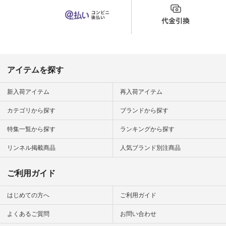
（@natulan_official）
から 「ナチュラン」
のサイトにアクセス
して 注文番号や商品
名を検索してみてく
ださいね。 #lifewear
#fashion #natulan #
今日のコーデ #コー
ディネート #ファッ
アイテムを探す
ション #ナチュラル
#ナチュラン #日々
の暮らし #暮らしを
新入荷アイテム
再入荷アイテム
楽しむ #シンプルラ
イフ #シンプルコー
カテゴリから探す
ブランドから探す
デ #大人女子 #夏コ
ーデ #真夏コーデ #
特集一覧から探す
ランキングから探す
暑さ対策 #コーデ #
リネン
#natulan_official.
リンネル掲載商品
人気ブランド別注商品
ご利用ガイド
はじめての方へ
ご利用ガイド
よくあるご質問
お問い合わせ