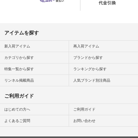
にアクセス
#natulan #ナチュラ
番号や商品
ン #natulan_official.
してみてく
ar
#natulan #
デ #コー
 #ファッ
アイテムを探す
ナチュラル
ン #日々
#暮らしを
新入荷アイテム
再入荷アイテム
シンプルラ
ンプルコー
カテゴリから探す
ブランドから探す
女子 #夏コ
夏コーデ #
特集一覧から探す
ランキングから探す
#コーデ #
ネン
ficial.
リンネル掲載商品
人気ブランド別注商品
ご利用ガイド
はじめての方へ
ご利用ガイド
よくあるご質問
お問い合わせ