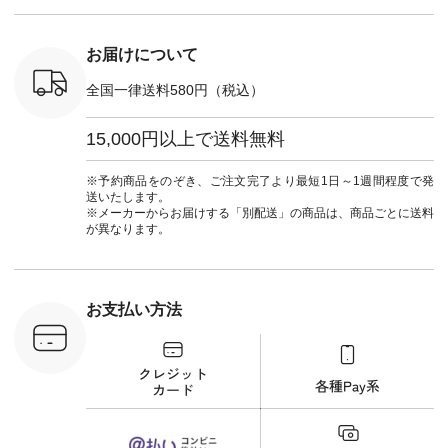
マクロス
注文番号：NCO-
暮らし #暮らしを楽
ュ
テーパード
262B-31610 ] ■キー
しむ #シンプルライ
#natulan_of
,590（税
カバー ¥2,970（税
フ #シンプルコーデ
注文番号：
込） [ 注文番号：
#大人女子 #フォー
お届けについて
-31349 ]
NCO-222C-00150 ] -
マル #ブラックフォ
6枚目＞
-------------------------
ーマル #ジャケット
全国一律送料580円（税込）
 ピンタック
--- ▶️ お買い物は写
#ワンピース #冠婚
ピース
真のタグをタップ ま
葬祭 #Luunamiu #ル
0（税込） [
たはプロフィール
ウナミウ #オリジナ
15,000円以上で送料無料
：MTO-
（@natulan_official）
ルブランド #natulan
] ＜7～
からどうぞ 「ナチュ
#ナチュラン
UNPLE ボ
ラン」で 注文番号や
#natulan_official.
※予約商品をのぞき、ご注文完了より最短1日～1週間程度で発
ゴイージー
商品名を検索してみ
送いたします。
1,550（税
てくださいね。
※メーカーからお届けする「別配送」の商品は、商品ごとに送料
注文番号：
#lifewear #fashion
が異なります。
-18377 ]
#natulan #今日のコ
■Lintu
ーデ #コーディネー
立体フラワー
ト #ファッション #
ラウス
ナチュラル #日々の
税込） [ 注
暮らし #暮らしを楽
お支払い方法
C-263T-
しむ #シンプルライ
フ #シンプルコーデ
商品詳
#大人女子 #猫 #猫グ
い物は写真
ッズ #世界猫の日 #
ップ また
バッグ #財布 #ポー
フィール
チ #マグカップ #猫
_official）
雑貨 #松尾ミユキ
チュラン」
#aoneco #アオネコ