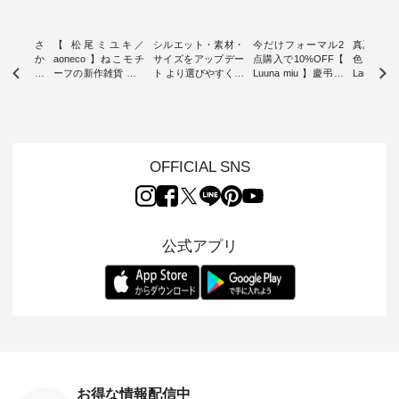
新着をおさ
【 松尾ミユキ／
シルエット・素材・
今だけフォーマル2
真夏から
チュランか
aoneco 】ねこモチ
サイズをアップデー
点購入で10%OFF【
色チェック
したアイテ
ーフの新作雑貨 ・ 8
ト より選びやすく【
Luuna miu 】慶弔両
Laulu
タッフが気
月8日の「世界猫の
D*g*y 】別注リブデ
用ノーカラージャケ
ェックギ
のをピック
日」を前に、 愛らし
ニムワンピース ・
ット ・ 身に纏うだ
ート ・ ゆったりと
s
いネコモチーフのア
心地よく着られるデ
けでほっとする着心
した着心
s NEW
イテムを特集。 ナチ
イリーウェアが人気
地を大切にした フォ
日常着を
L ] //
ュランでも人気の
の 「D*g*y」 より、
ーマル服のオリジナ
ナチュラ
7/26 -
「m.m（松尾ミユ
毎年大人気のナチュ
ルブランド「 Luuna
ルブランド「
OFFICIAL SNS
/ ✨✨ナ
キ）」と
ラン別注 リブデニム
miu 」から、 新たに
Laulu 
5周年記念
「aoneco」から、
ワンピースが登場。
フォーマルジャケッ
をまたい
月より、
持っているだけで気
シルエットや素材を
トが仲間入り。 ワン
ェックス
円（税込）以
分が上がる バッグや
見直し、 さらに魅力
ピースとのバランス
登場。 真夏にうれし
いただいた
雑貨をご紹介しま
的になったアイテム
を考え、 丈感やシル
い涼やかさ
公式アプリ
人気イラス
す。 -------------------
を 詳しくご紹介いた
エット、着心地まで
先取りで
ー、よしい
---------- 松尾ミユキ
します。 モデル身
丁寧に設計。 特別な
いた色合
ろさん
-------------------------
長：164cm / 着用サ
日を心地よく過ごせ
えたアイテ
ochop2）
---- ■松尾ミユキ
イズ：PLUS ---------
る一着に仕上げまし
しくご紹
し 【第2
シアーバッグ
--------------------
た。 モデル身長：
モデル身長
ン柄コット
¥3,080（税込） ・
D*g*y -----------------
164cm ----------------
-------------
をプレゼン
Momo ・Leo ・
------------ ■リブ使い
------------- Luuna
---- Lintu L
にな
Maron ・Stella [ 注文
デニムワンピース
miu --------------------
-------------
 旅行や帰
番号：EMW-263B-
¥9,680（税込） ・ネ
--------- ■【慶弔両
タータン
ャーなど楽
31376 ] ■松尾ミユ
イビー ・ブラック [
用】ノーカラーフォ
ャザー
を計画され
キ キャットヘアク
注文番号：DCO-
ーマルジャケット
¥9,900
お得な情報配信中