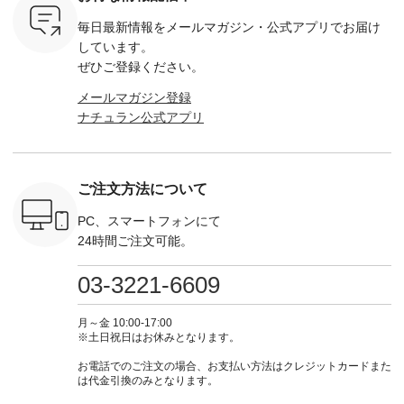
も多いかと
リップ ¥1,320（税
264W-30707 ] -------
¥16,500（税込） [
ッド系 ・
は、
込） ・Noisettes ・
---------------------- ▶️
注文番号：KOA-
[ 注文番
毎日最新情報をメールマガジン・
公式アプリでお届け
のこれから
Pepper ・Chloe [ 注
お買い物は写真のタ
262O-31095 ] ■【慶
263S-27183 ] --
な 涼し気
文番号：EMW-
グをタップ またはプ
弔両用】大切な日の
-------------
しています。
アップやワ
262A-31375 ] ■松尾
ロフィール
ボタンフレアワンピ
お買い物
ぜひご登録ください。
、ブラウス
ミユキ キャットハ
（@natulan_official）
ース ¥18,700（税
グをタップ
！ そし
ンドルマグ ¥
からどうぞ 「ナチュ
込） [ 注文番号：
ロフ
メールマガジン登録
気「よくば
¥1,650（税込） ・
ラン」で 注文番号や
KOA-252W-22368 ]
（@natulan
ナチュラン公式アプリ
」予約販売
Pumpkin ・Noisettes
商品名を検索してみ
■【慶弔両用】大切
からどうぞ 「ナ
トしていま
・Pepper ・Chloe [
てくださいね。
な日のボウタイAラ
ラン」で 
逃しなく！
注文番号：EMW-
#lifewear #fashion
インワンピース
商品名を
------------
262K-31378 ] --------
#natulan #今日のコ
¥18,700（税込） [
てくだ
---------------------
ーデ #コーディネー
注文番号：KOA-
#lifewear
ご注文方法について
----------
aoneco ---------------
ト #ファッション #
252W-22369 ] -------
#natula
枚目
-------------- ■がま口
ナチュラル #日々の
---------------------- ▶️
ーデ #コ
 ■ista-
ロングウォレット
暮らし #暮らしを楽
お買い物は写真のタ
ト #ファ
PC、スマートフォンにて
っと選べるリ
¥19,690（税込） ・
しむ #シンプルライ
グをタップ またはプ
ナチュラル
24時間ご注文可能。
くばりパン
グレージュ ・ブルー
フ #シンプルコーデ
ロフィール
暮らし #
0（税込） [
グリーン ・ミモザイ
#大人女子 #ワンピ
（@natulan_official）
しむ #シ
R-262P-
エロー ・シルエット
ース #デニム #デニ
からどうぞ 「ナチュ
フ #シン
03-3221-6609
ブルー [ 注文番号：
ムワンピ #別注 #夏
ラン」で 注文番号や
#大人女子
 ■so コ
NCO-262C-31607 ]
コーデ #D*g*y #ディ
商品名を検索してみ
ト #フレ
ネンパナマ
■がま口 ミニウォレ
ージーワイ #natulan
てくださいね。
#チェック
月～金 10:00-17:00
wayTライ
ット ¥9,790（税込）
#ナチュラン
#lifewear #fashion
タンチェッ
※土日祝日はお休みとなります。
ラウス
[ 注文番号：NCO-
#natulan_official.
#natulan #今日のコ
#夏コーデ 
税込） [ 注
242C-08057 ] ■ラテ
ーデ #コーディネー
Laulu 
お電話でのご注文の場合、お支払い方法はクレジットカードまた
O-263T-
ィストート
ト #ファッション #
ル #オリ
は代金引換のみとなります。
¥12,980（税込） [
ナチュラル #日々の
ンド #natulan #ナチ