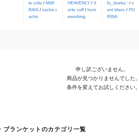
le colis
/
MAF
HEAVENLY
/
S
fu_dueka::
/
v
RAIS
/
cache c
orte cuff
/
hom
ent blanc
/
PO
ache
eworking
RINA
申し訳ございません。

  商品が見つかりませんでした。

  条件を変えてお試しください
・ブランケットのカテゴリ一覧