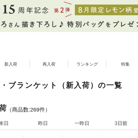
新入荷
再入荷
ランキング
特集
具・ブランケット（新入荷）の一覧
荷
（商品数:
269
件）
本日
昨日
一昨日
3日前