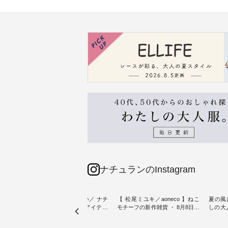
ナチュランのInstagram
sta-
＼今週の新着をおさらい／ ナチ
【 松尾ミユキ／aoneco 】ねこ
夏の風
予約販売
ュランからお届けしたアイテム
モチーフの新作雑貨 ・ 8月8日の
しの大
から スタッフが気になるものを
「世界猫の日」を前に、 愛らし
ピース ・ 軽やかなワ
一部カ
ピックアップ👆 ・ [ This week's
いネコモチーフのアイテムを特
タイル