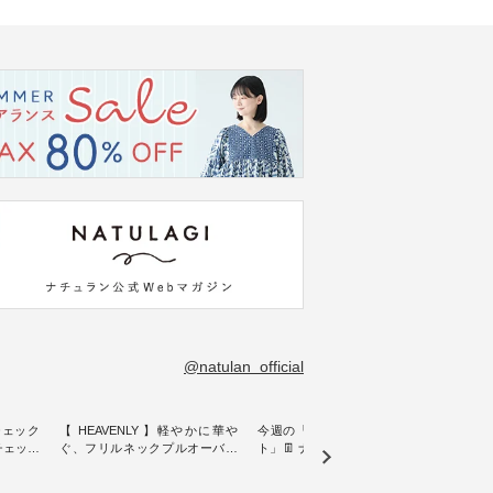
@natulan_official
チェック
【 HEAVENLY 】軽やかに華や
今週の「スタッフコーディネー
&yarn
ンチェック
ぐ、フリルネックプルオーバー
ト」👖 ナチュランスタッフのリ
プルオ
・ 天然素材を生かしたナチュラ
アルなコーディネートをご紹介
・ ナチュランオリジナルブラン
常着を提
ルスタイルで人気の
します♪ 今回は、8/1に再入荷
ド「&