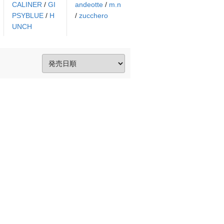
CALINER
/
GI
andeotte
/
m.n
PSYBLUE
/
H
/
zucchero
UNCH
。