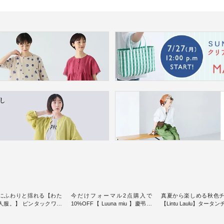
にふわりと揺れる【わた
今だけフォーマル2点購入で
真夏から楽しめる秋色
人服。】 ピンタックワン
10%OFF【 Luuna miu 】慶弔両
【Lintu Laulu】タータ
ンピースス
用ノーカラージャケット ・ 身に
ギャザースカート ・ ゆったりと
を楽しめるのは、 夏のお
纏うだけでほっとする着心地を
した着心地の大人の日