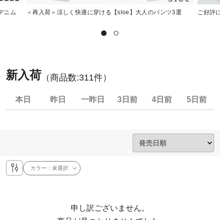
かデニム
＜再入荷＞涼しく快適に穿ける【sloe】大人のパンツ3選
ご好評に
新入荷
（商品数:
311
件）
本日
昨日
一昨日
3日前
4日前
5日前
カラー：
未選択
申し訳ございません。
