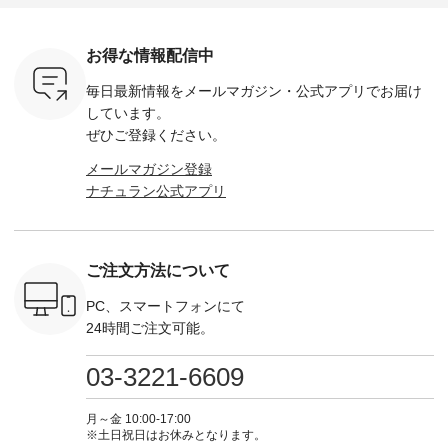
1,550（税
-------------------------
フリルネックプルオ
／ 対象のリネン
す。 販売は8月10日
ーキ ・ブ
---- ■コットンリネ
ーバー ¥12,650（税
100％アイテムを合
までの期
ベージュ [
ンパナマクロス
込） ・ホワイト×ブ
計5,000円以上ご購
す。 ぜひ
お得な情報配信中
：UNL-
2wayTラインブラウ
ラック ・ネイビー
入いただくと 使える
覧ください。 
------
ス ¥7,590（税込）
・オフ [ 注文番号：
【送料無料】クーポ
身長：160c
毎日最新情報をメールマガジン・
公式アプリでお届け
-------- ▶️
・グレー ・タータン
DLW-263T-30714 ] --
ンをプレゼント中◎
-------------
は写真のタ
チェック ・ナチュラ
-------------------------
＝＝＝＝＝＝＝＝＝
---- &yarn 
しています。
 またはプ
ル ・チャコール [ 注
-- ▶️ お買い物は写真
＝＝ ▼今週の「スタ
---------------
ぜひご登録ください。
ィール
文番号：CSO-263T-
のタグをタップ また
ッフコーディネー
わず決ま
_official）
31348 ] ■コットンリ
はプロフィール
ト」着用アイテム ■
ーT×サロ
メールマガジン登録
チュ
ネンパナマクロス
（@natulan_official）
もっと選べるリネン
ト ¥19,
ナチュラン公式アプリ
注文番号や
イージーテーパード
からどうぞ 「ナチュ
のよくばりパンツ
＜8月10日 
検索してみ
パンツ ¥7,590（税
ラン」で 注文番号や
¥9,900（税込） ・モ
で上記【1
さいね。
込） ・グレー ・タ
商品名を検索してみ
モ ・コーヒー ・ク
タイムセ
 #fashion
ータンチェック ・ナ
てくださいね。
ロマメ [ 注文番号：
・ブルー
n #今日のコ
チュラル ・チャコー
#lifewear #fashion
IIR-262P-29223 ] ----
ル ・ピン
ご注文方法について
ーディネー
ル [ 注文番号：
#natulan #今日のコ
-------------------------
ラル ・ブ
ッション #
CSO-263P-31349 ] -
ーデ #コーディネー
①スタッフ：koishi /
チュラル 
 #日々の
-------------------------
ト #ファッション #
身長155cm ▼スタッ
ブラック 
PC、スマートフォンにて
暮らしを楽
--- ▶️ お買い物は写
ナチュラル #日々の
フコメント 上ほどよ
ブラック 
24時間ご注文可能。
ンプルライ
真のタグをタップ ま
暮らし #暮らしを楽
い厚みのリネンで軽
×ブラック
プルコーデ
たはプロフィール
しむ #シンプルライ
いのに透けないのは
号：MTO
 #パンツ
（@natulan_official）
フ #シンプルコーデ
嬉しいです。 暑い夏
31965 ] ---------------
03-3221-6609
カーゴパン
からどうぞ 「ナチュ
#大人女子 #シャツ #
もこれだったら涼し
-------------- ▶️
ゴパンツコ
ラン」で 注文番号や
シャツコーデ #フリ
く過ごせますね♪ ピ
い物は写
夏コーデ
商品名を検索してみ
ルシャツ #チェック
ンク×ピンクの組み
タップ ま
月～金 10:00-17:00
 #アンプル
てくださいね。
シャツ #チェックシ
合わせにしたかった
ィ
※土日祝日はお休みとなります。
n #ナチュラ
#lifewear #fashion
ャツコーデ #夏コー
ので、 ピンクのボー
（@natulan