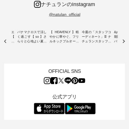
ナチュランのInstagram
@natulan_official
ーブシルエ
パナマクロスで涼し
【 HEAVENLY 】軽
今週の「スタッフコ
&yarn 9th
効いた【
く過ごす【 so 】さ
やかに華やぐ、フリ
ーディネート」👖 ナ
期間限定 
 】ボールカ
らりと心地よい夏コ
ルネックプルオーバ
チュランスタッフの
バー×サ
ジーパンツ
ーデ ・ 毎日の“とっ
ー ・ 天然素材を生
リアルなコーディネ
ット ・ ナチュラン
ても”になれる、 ス
かしたナチュラルス
ートをご紹介します
オリジナ
ルな服を提
タンダードな服を提
タイルで人気の
♪ 今回は、8/1に再入
「&yarn
NPLE 」
案する「so（エスオ
「HEAVENLY」か
荷し、 すでに残りわ
げさまで
やかなはき
ー）」。 今回は、独
ら、 新作プルオーバ
ずかとなっている大
えました。 「サ
れいなシル
特の凹凸と軽やかな
ーが届きました。 ほ
人気の ナチュラン
ットを着
OFFICIAL SNS
両立した、
風合いを持つ パナマ
んのり透け感のある
15周年記念アイテム
れど、 合
ーゴイージ
織で仕立てた、
涼やかな生地に、 ふ
「もっと選べるリネ
ナーが難
のご紹介。
2wayブラウスとイ
んわりとしたフリル
ンのよくばりパン
うお客様
るコットン
ージーテーパードパ
をあしらった襟元が
ツ」 をスタッフが着
えして、 
体的なフォ
ンツをご紹介しま
印象的。 シンプルな
用してみました🌿 身
ンサロペ
公式アプリ
、 カジュ
す。 コットンリネン
装いに、 さりげない
長ごとのサイズ感や
ダープル
らも大人ら
のさらりとした肌ざ
華やぎを添えてくれ
着用感など、 ぜひ参
セットでご
テムです。
わりで、 汗ばむ季節
る一枚です。 モデル
考にしてみてくださ
チュラル
：165cm
にも心地よく、 単品
身長：164cm --------
いね。 ＝＝＝＝＝＝
のサロペッ
------------
でもセットアップで
---------------------
＝＝＝＝＝
ルー・ピ
-----------
も楽しめる2つのア
HEAVENLY -----------
8/10（月）AM9:59ま
ックのプ
----- ■ボ
イテムです。 --------
------------------ ■チ
で🎫 ＼涼しいリネン
を組み合わ
ゴイージー
--------------------- so
ェックシャーリング
服ウィーク開催中⏰
6セット