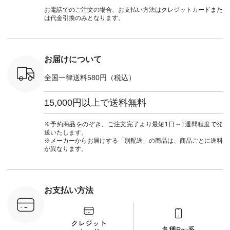
official.
#natulan #今日のコ
デ #HEAVENLY #ヘ
ダーをシアーブラウ
からどうぞ 「ナ
お電話でのご注文の場合、お支払い方法はクレジットカードまた
ーデ #コーディネー
ブンリー #natulan #
スのインナーに合わ
ラン」で 
は代金引換のみとなります。
ト #ファッション #
ナチュラン
せてみました。 -----
商品名を
ナチュラル #日々の
#natulan_official.
------------------------
てくだ
暮らし #暮らしを楽
②スタッフ：sk / 身
#lifewear
しむ #シンプルライ
長150cm ▼スタッフ
#natula
フ #シンプルコーデ
コメント ウエストが
ーデ #コ
お届けについて
#大人女子 #ブラウ
ゴムでしっかりと留
ト #ファ
ス #パンツ #コット
まっているので、 安
ナチュラル
全国一律送料580円（税込）
ンリネン #パマナク
心してはくことがで
暮らし #
ロス #パマナ織り #
きます♪ ボトムスが
しむ #シ
セットアップ #涼コ
ちょっと暗い色味な
フ #シン
15,000円以上で送料無料
ーデ #夏コーデ #so
のでトップスは明る
#大人女子
#エスオー #natulan
い色を。 シンプルに
ットコーデ
#ナチュラン
なりすぎないよう
ーコーデ 
※予約商品をのぞき、ご注文完了より最短1日～1週間程度で発
#natulan_official.
に、 ビスチェを重ね
ト #サロ
送いたします。
てトレンド感をプラ
ツ #ボー
※メーカーからお届けする「別配送」の商品は、商品ごとに送料
スしました。 --------
#夏コーデ #
が異なります。
--------------------- ③
#アン
スタッフ：uruma /
#natula
身長160cm ▼スタッ
ン #natulan_
フコメント カジュア
ルなイメージでした
お支払い方法
が、 きれいめにもマ
ッチするという意外
な一面を発見できま
した！ 腰周りが気に
なってスカートをは