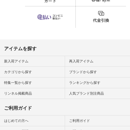
くことが多いのです
が、 これなら自然に
体型もカバーしてく
れるので スカート派
の方にもおすすめし
たい一本です。 -----
------------------------
▶️商品詳細やお買い
物は写真のタグをタ
ップ またはプロフィ
アイテムを探す
ール
（@natulan_official）
から 「ナチュラン」
新入荷アイテム
再入荷アイテム
のサイトにアクセス
して 注文番号や商品
カテゴリから探す
ブランドから探す
名を検索してみてく
ださいね。 #lifewear
特集一覧から探す
ランキングから探す
#fashion #natulan #
今日のコーデ #コー
ディネート #ファッ
リンネル掲載商品
人気ブランド別注商品
ション #ナチュラル
#ナチュラン #日々
の暮らし #暮らしを
ご利用ガイド
楽しむ #シンプルラ
イフ #シンプルコー
デ #大人女子 #スタ
はじめての方へ
ご利用ガイド
ッフ着用 #大人カジ
ュアル