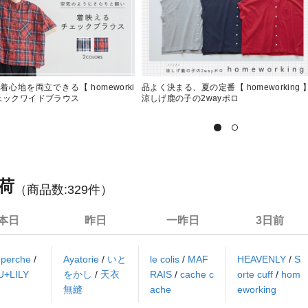
着心地を両立できる【 homeworki
品よく決まる、夏の定番【 homeworking 
チェックワイドブラウス
涼しげ鹿の子の2wayポロ
荷
（商品数:
329
件）
本日
昨日
一昨日
3日前
/
perche
/
Ayatorie
/
いと
le colis
/
MAF
HEAVENLY
/
S
U+LILY
をかし
/
天衣
RAIS
/
cache c
orte cuff
/
hom
無縫
ache
eworking