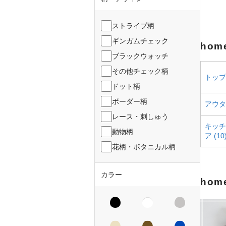
ストライプ柄
ギンガムチェック
hom
ブラックウォッチ
その他チェック柄
トップス
ドット柄
ボーダー柄
アウター
レース・刺しゅう
キッチ
動物柄
ア (10
花柄・ボタニカル柄
カラー
hom