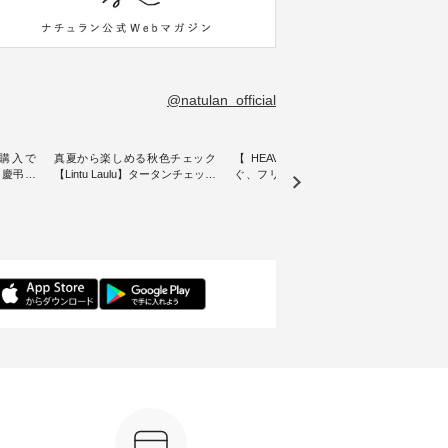
@natulan_official
購入で
真夏から楽しめる秋色チェック
【 HEAVENLY 】軽やかに華や
今週
 】慶弔両
【Lintu Laulu】タータンチェック
ぐ、フリルネックプルオーバー
ト」👖 ナチュランスタッフ
身に
ギャザースカート ・ ゆったりと
・ 天然素材を生かしたナチュラ
アル
着心地を
した着心地の大人の日常着を提
ルスタイルで人気の
します♪ 今回は、8/
服のオリ
案する、 ナチュランオリジナル
「HEAVENLY」から、 新作プル
し、 
miu 」
ブランド「 Lintu Laulu 」から、
オーバーが届きました。 ほんの
いる大
ルジャケ
季節をまたいで穿けるチェック
り透け感のある涼やかな生地
記念ア
スカートが新登場。 真夏にうれ
に、 ふんわりとしたフリルをあ
ネンの
感やシル
しい涼やかさと、 秋を先取りで
しらった襟元が印象的。 シンプ
ッフが
寧に設
きる落ち着いた色合いを兼ね備
ルな装いに、 さりげない華やぎ
ごと
えたアイテムを、 詳しくご紹介
を添えてくれる一枚です。 モデ
ぜひ
ル
します。 モデル身長：164cm ---
ル身長：164cm --------------------
ね。 ＝＝＝＝＝＝＝＝＝＝＝
-------------------------- Lintu Laulu
--------- HEAVENLY ----------------
8/10
---------
----------------------------- ■タータ
------------- ■チェックシャーリン
いリ
ンチェックギャザースカート
グフリルネックプルオーバー
対象の
ケット
¥9,900（税込） ・レッド系 ・グ
¥12,650（税込） ・ホワイト×ブ
計5,
注文番号：
リーン系 [ 注文番号：MTO-
ラック ・ネイビー ・オフ [ 注文
使え
263S-27183 ] -----------------------
番号：DLW-263T-30714 ] --------
プレゼ
フレアワ
------ ▶️ お買い物は写真のタグを
--------------------- ▶️ お買い物は
＝＝＝＝ ▼今週の「