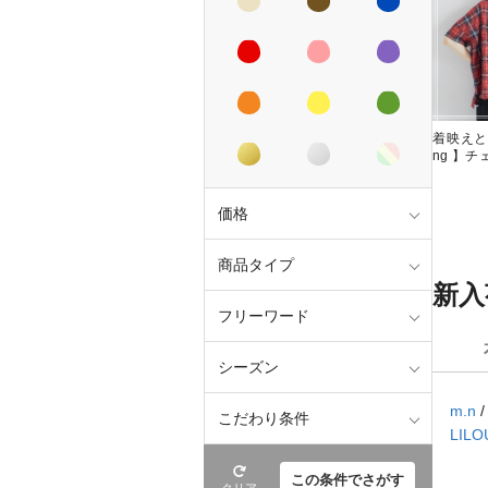
着映えと
ng 】
価格
商品タイプ
新入
フリーワード
シーズン
m.n
こだわり条件
LILO
この条件でさがす