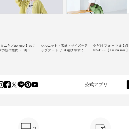
ミユキ／aoneco 】ねこ
シルエット・素材・サイズをア
今だけフォーマル2点
新作雑貨 ・ 8月8日の
ップデート より選びやすく【
10%OFF【 Luuna miu
猫の日」を前に、 愛らし
D*g*y 】別注リブデニムワンピ
用ノーカラージャケット ・ 
モチーフのアイテムを特
ース ・ 心地よく着られるデイリ
纏うだけでほっとする
ーウェアが人気の 「D*g*y」 よ
大切にした フォーマル
m（松尾ミユキ）」と
り、毎年大人気のナチュラン別
ジナルブランド「 Luuna 
eco」から、 持っているだ
注 リブデニムワンピースが登
から、 新たにフォーマ
分が上がる バッグや雑貨
場。 シルエットや素材を見直
ットが仲間入り。 ワンピースと
----------------
し、 さらに魅力的になったアイ
のバランスを考え、 丈
公式アプリ
----- 松尾ミユキ -------------
テムを 詳しくご紹介いたしま
エット、着心地まで丁
-- ■松尾ミユキ シア
す。 モデル身長：164cm / 着用
計。 特別な日を心地よく過ごせ
グ ¥3,080（税込） ・
サイズ：PLUS ---------------------
る一着に仕上げました。 モデ
Leo ・Maron ・Stella [
-------- D*g*y ------------------------
身長：164cm -----------------------
EMW-263B-31376 ] ■
----- ■リブ使いデニムワンピース
------ Luuna miu -----------
ユキ キャットヘアクリ
¥9,680（税込） ・ネイビー ・ブ
--------- ■【慶弔両用】ノーカラ
,320（税込） ・Noisettes
ラック [ 注文番号：DCO-264W-
ーフォーマルジャ
er ・Chloe [ 注文番号：
30707 ] -----------------------------
¥16,500（税込） [ 
-31375 ] ■松尾ミユ
▶️ お買い物は写真のタグをタッ
KOA-262O-31095 ] ■【慶弔両
ャットハンドルマグ ¥
プ またはプロフィール
用】大切な日のボタン