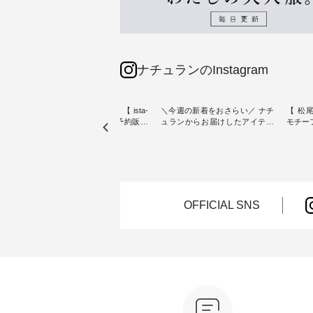
ナチュランのInstagram
素材【
人気カラー再入荷決定！【 ista-
＼今週の新着をおさらい／ ナチ
【 松尾
たりのVネ
ire | よくばりパンツ】予約販売
ュランからお届けしたアイテム
モチーフの
開始 ・ 6月の販売開始とともに
から スタッフが気になるものを
「世界
を大切
大きな反響をいただき、 一部カ
ピックアップ👆 ・ [ This week's
いネコ
blue
ラーは早々に完売となった 15周
NEW ARRIVAL ] // 2026/07/26 -
集。 ナチュランでも人気の
ストが届
年記念のよくばりパンツ。 たく
2026/08/01 // ✨✨ナチュラン15周
「m.
さんのご要望をいただき、 この
年記念✨✨ 8月より、12,000円
「aon
楽しめ
たび待望の再入荷が実現しまし
（税込）以上ご購入いただいた
けで気
。 モ
た。 今回再入荷する10色のカラ
お客様へ 人気イラストレータ
をご紹介します。 -
OFFICIAL SNS
ーを、 改めて詳しくご紹介しま
ー、よしいちひろさん
-------
--------
す。 限定カラーを手に入れられ
（@chocochop2）描き下ろし
--------------
る今だけのチャンス、 ぜひこの
【第2弾】レモン柄コットンバッ
ーバッ
50（税
機会をお見逃しなく！ ▼今回再
グをプレゼント中です💓 8月に
Momo ・
 [ 注
入荷したカラー（計10色） ・コ
なりました☀ 旅行や帰省、レジ
注文番号：
--
ーヒー ・トマト ・セサミ ・モ
ャーなど楽しい予定を計画され
松尾ミ
モ ・グリーンティー ・スミレ
ている方も多いかと思います🌿
ップ ¥1
はプロ
・クロマメ ・レモン ・ブルーベ
今週は、暑さ本番のこれからに
・Pepp
ial）か
リー ・ラズベリー -----------------
ぴったりな 涼し気なセットアッ
EMW-262A
------------ ista-ire ------------------
プやワンピース、ブラウスなど
キ キ