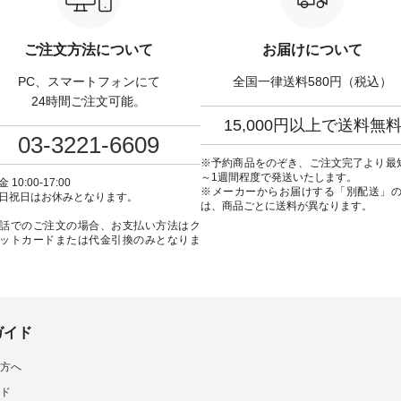
50（税込） ・Pumpkin ・
（@natulan_official）からどうぞ
ンピース ¥18,700（税込）
tes ・Pepper ・Chloe [ 注
「ナチュラン」で 注文番号や商
番号：KOA-252W-22368 ] ■
W-262K-31378 ] -----
品名を検索してみてください
弔両用】大切な日のボウ
ご注文方法について
お届けについて
---------------- aoneco ------
ね。 #lifewear #fashion #natulan
インワンピース ¥18,7
----------- ■がま口 ロン
#今日のコーデ #コーディネート
込） [ 注文番号：KOA-
PC、スマートフォンにて
全国一律送料580円（税込）
ット ¥19,690（税込）
#ファッション #ナチュラル #
22369 ] -----------------------------
ージュ ・ブルーグリーン
日々の暮らし #暮らしを楽しむ #
▶️ お買い物は写真のタ
24時間ご注文可能。
ザイエロー ・シルエット
シンプルライフ #シンプルコー
プ またはプロフ
15,000円以上で送料無
[ 注文番号：NCO-262C-
デ #大人女子 #ワンピース #デニ
（@natulan_official
03-3221-6609
ト
ム #デニムワンピ #別注 #夏コー
「ナチュラン」で 注文
90（税込） [ 注文番号：
デ #D*g*y #ディージーワイ
品名を検索してみてく
※予約商品をのぞき、ご注文完了より最
-08057 ] ■ラティスト
#natulan #ナチュラン
ね。 #lifewear #fashion #natulan
～1週間程度で発送いたします。
 10:00-17:00
12,980（税込） [ 注文番
#natulan_official.
#今日のコーデ #コーデ
※メーカーからお届けする「別配送」
日祝日はお休みとなります。
62B-31610 ] ■キーカ
#ファッション #ナチュ
は、商品ごとに送料が異なります。
2,970（税込） [ 注文番
日々の暮らし #暮らしを楽
話でのご注文の場合、お支払い方法はク
C-00150 ] ----------
シンプルライフ #シン
ットカードまたは代金引換のみとなりま
------ ▶️ お買い物は写
デ #大人女子 #フォーマル
グをタップ またはプロフ
ックフォーマル #ジャケッ
natulan_official）から
ンピース #冠婚葬祭 #Luuna
ルウナミウ #オリジナ
品名を検索してみてくだ
ド #natulan #ナチュラン
ar #fashion
#natulan_official.
ulan #今日のコーデ #コーデ
ガイド
ト #ファッション #ナチュ
#日々の暮らし #暮らしを楽
方へ
#シンプルライフ #シンプル
#大人女子 #猫 #猫グッズ
ド
の日 #バッグ #財布 #ポ