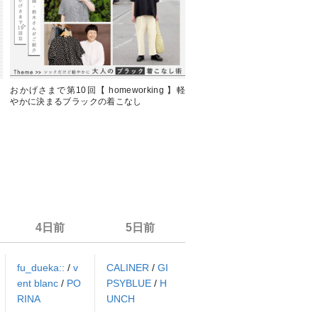
】
おかげさまで第10回【 homeworking 】軽
春の気配をまとう【 homework
やかに決まるブラックの着こなし
ちょうどいい着映え服
4日前
5日前
fu_dueka::
/
v
CALINER
/
GI
ent blanc
/
PO
PSYBLUE
/
H
RINA
UNCH