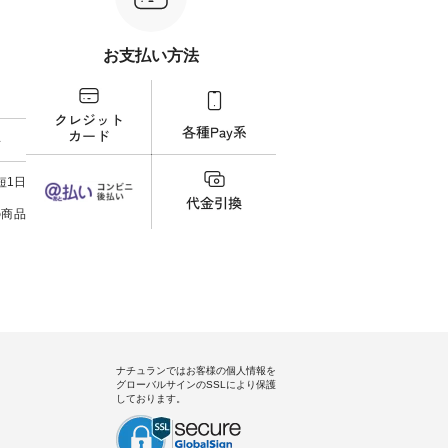
 [ 注文
タップ またはプロフィール
写真のタグをタップ またはプロ
ーディ
【慶
（@natulan_official）からどうぞ
フィール（@natulan_official）か
もっ
タイAラ
「ナチュラン」で 注文番号や商
らどうぞ 「ナチュラン」で 注文
パンツ
お支払い方法
00（税
品名を検索してみてください
番号や商品名を検索してみてく
・コー
252W-
ね。 #lifewear #fashion #natulan
ださいね。 #lifewear #fashion
号：IIR-262
#今日のコーデ #コーディネート
#natulan #今日のコーデ #コーデ
------
グをタッ
#ファッション #ナチュラル #
ィネート #ファッション #ナチュ
/ 身長155cm
ィール
日々の暮らし #暮らしを楽しむ #
ラル #日々の暮らし #暮らしを楽
ト 上
料
）からどうぞ
シンプルライフ #シンプルコー
しむ #シンプルライフ #シンプル
いの
番号や商
デ #大人女子 #スカート #フレア
コーデ #大人女子 #シャツ #シャ
す。 
ださい
スカート #チェック柄 #タータン
ツコーデ #フリルシャツ #チェッ
く過ご
短1日
チェック #秋色 #夏コーデ #Lintu
クシャツ #チェックシャツコー
の組
ィネート
Laulu #リントゥラウル #オリジ
デ #夏コーデ #HEAVENLY #ヘブ
で、 
の商品
ラル #
ナルブランド #natulan #ナチュ
ンリー #natulan #ナチュラン
ブラ
しむ #
ラン #natulan_official.
#natulan_official.
みました。 ------------
プルコー
--- 
 #ブラ
▼スタ
ト #ワ
ゴム
miu #
ので、
ルブラン
ます♪
色味
を。 
うに、
ナチュランではお客様の個人情報を
ド感をプラ
グローバルサインのSSLにより保護
-----
しております。
uruma 
コメン
でした