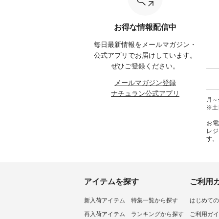
みてく
----------- ■もっと選べるリネン
が新登場！ そして、大人気「よ
¥1,6
のよくばりパンツ ¥9,900（税
くばりパンツ」予約販売がスタ
Noiset
 #コーデ
込） [ 注文番号：IIR-262P-
ートしています♪ お見逃しな
文番号：EM
お得な情報配信中
#ナチュ
29223 ] -----------------------------
く！ ----------------------------- 今
--------
らしを楽
▶️ お買い物は写真のタグをタッ
週のご紹介アイテム ---------------
------------
毎日最新情報をメールマガジン・
シンプル
プ またはプロフィール
-------------- ＜1枚目右・2枚目＞
グウォレ
 #リネ
（@natulan_official）からどうぞ
■ista-ire もっと選べるリネンの
・グレ
公式アプリでお届けしています。
Vネック
「ナチュラン」で 注文番号や商
よくばりパンツ ¥9,900（税込）
・ミモ
ぜひご登録ください。
#ブルーウ
品名を検索してみてください
[ 注文番号：IIR-262P-29223 ] ＜
ブルー 
ね。 #lifewear #fashion #natulan
1枚目左・3～4枚目＞ ■so コッ
31607 ] ■がま口 ミニウォレッ
メールマガジン登録
#今日のコーデ #コーディネート
トンリネンパナマクロス
¥9,7
ナチュラン公式アプリ
#ファッション #ナチュラル #
2wayTラインブラウス
NCO-242C
月～金
日々の暮らし #暮らしを楽しむ #
¥7,590（税込） [ 注文番号：
ート ¥
※土
シンプルライフ #シンプルコー
CSO-263T-31348 ] コットンリネ
号：NCO-2
デ #大人女子 #パンツ #リネンパ
ンパナマクロス イージーテー
バー ¥
お電
ンツ #よくばりパンツ #テーパー
パードパンツ ¥7,590（税込） [
号：NCO-222
レジ
ドパンツ #限定カラー #再入荷
注文番号：CSO-263P-31349 ] ＜
-------------
す。
#15周年記念 #夏コーデ #ista-ire
5～6枚目＞ ■&yarn ピンタック
真のタ
#イスタイーレ #別注 #natulan #
ワンピース ¥12,900（税込） [ 注
ィール（@
ナチュラン #natulan_official.
文番号：MTO-263W-29752 ] ＜7
どうぞ 「ナチュラン」で 注文番
～8枚目＞ ■UNPLE ボールカー
号や商
ゴイージーパンツ ¥11,550（税
さいね。 #lifewe
込） [ 注文番号：UNL-254P-
#nat
アイテムを探す
ご利用
18377 ] ＜9枚目＞ ■Lintu Laulu
ィネー
立体フラワー刺繍ブラウス
ラル 
新入荷アイテム
特集一覧から探す
はじめての
¥8,800（税込） [ 注文番号：
しむ 
YCC-263T-30689 ] -----------------
コーデ 
再入荷アイテム
ランキングから探す
ご利用ガイ
------------ ▶️商品詳細やお買い物
#世界猫