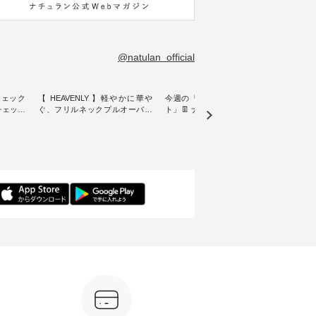
@natulan_official
チェック
【 HEAVENLY 】軽やかに華や
今週の「スタッフコーディネー
&yarn
ンチェック
ぐ、フリルネックプルオーバー
ト」👖 ナチュランスタッフのリ
プルオ
・ 天然素材を生かしたナチュラ
アルなコーディネートをご紹介
・ ナチュランオリジナルブラン
常着を提
ルスタイルで人気の
します♪ 今回は、8/1に再入荷
ド「&
リジナル
「HEAVENLY」から、 新作プル
し、 すでに残りわずかとなって
周年を迎
 」から、
オーバーが届きました。 ほんの
いる大人気の ナチュラン15周年
トを着
チェック
り透け感のある涼やかな生地
記念アイテム 「もっと選べるリ
るイ
に、 ふんわりとしたフリルをあ
ネンのよくばりパンツ」 をスタ
客様の
先取りで
しらった襟元が印象的。 シンプ
ッフが着用してみました🌿 身長
リネ
を兼ね備
ルな装いに、 さりげない華やぎ
ごとのサイズ感や着用感など、
ルオ
くご紹介
を添えてくれる一枚です。 モデ
ぜひ参考にしてみてください
ナチ
ル身長：164cm --------------------
ね。 ＝＝＝＝＝＝＝＝＝＝＝
ットに
ntu Laulu
--------- HEAVENLY ----------------
8/10（月）AM9:59まで🎫 ＼涼し
ック
------------- ■チェックシャーリン
いリネン服ウィーク開催中⏰／
せた
カート
グフリルネックプルオーバー
対象のリネン100％アイテムを合
す。 販売は8月10日までの期間
ド系 ・グ
¥12,650（税込） ・ホワイト×ブ
計5,000円以上ご購入いただくと
限定で
MTO-
ラック ・ネイビー ・オフ [ 注文
使える【送料無料】クーポンを
ださい。 
番号：DLW-263T-30714 ] --------
プレゼント中◎ ＝＝＝＝＝＝＝
160cm/164cm ---
--------------------- ▶️ お買い物は
＝＝＝＝ ▼今週の「スタッフコ
-------
ィール
写真のタグをタップ またはプロ
ーディネート」着用アイテム ■
----- ■【迷わず決まる】ボーダー