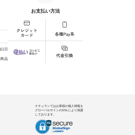
）からどうぞ
フィール（@natulan_official）か
もっと選べるリネンのよくばり
T×
番号や商
らどうぞ 「ナチュラン」で 注文
パンツ ¥9,900（税込） ・モモ
¥19
お支払い方法
ださい
番号や商品名を検索してみてく
・コーヒー ・クロマメ [ 注文番
AM9
ださいね。 #lifewear #fashion
号：IIR-262P-29223 ] -------------
イムセール
ィネート
#natulan #今日のコーデ #コーデ
---------------- ①スタッフ：koishi
チュラ
ラル #
ィネート #ファッション #ナチュ
/ 身長155cm ▼スタッフコメン
・ブラ
しむ #
ラル #日々の暮らし #暮らしを楽
ト 上ほどよい厚みのリネンで軽
ー×ブ
料
プルコー
しむ #シンプルライフ #シンプル
いのに透けないのは嬉しいで
・ブラ
#フレア
コーデ #大人女子 #シャツ #シャ
す。 暑い夏もこれだったら涼し
号：MTO-26
タータン
ツコーデ #フリルシャツ #チェッ
く過ごせますね♪ ピンク×ピンク
------------
短1日
Lintu
クシャツ #チェックシャツコー
の組み合わせにしたかったの
真のタ
 #オリジ
デ #夏コーデ #HEAVENLY #ヘブ
で、 ピンクのボーダーをシアー
ィール（@
の商品
ンリー #natulan #ナチュラン
ブラウスのインナーに合わせて
どうぞ 「ナチュラン」で 注文
#natulan_official.
みました。 --------------------------
号や
--- ②スタッフ：sk / 身長150cm
さいね。 #lifew
▼スタッフコメント ウエストが
#nat
ゴムでしっかりと留まっている
ィネー
ので、 安心してはくことができ
ラル 
ます♪ ボトムスがちょっと暗い
しむ 
色味なのでトップスは明るい色
コーデ
を。 シンプルになりすぎないよ
ーデ 
うに、 ビスチェを重ねてトレン
ト #
ナチュランではお客様の個人情報を
ド感をプラスしました。 ---------
tシャツ
グローバルサインのSSLにより保護
-------------------- ③スタッフ：
ンドヤー
しております。
uruma / 身長160cm ▼スタッフ
ン #natu
コメント カジュアルなイメージ
でしたが、 きれいめにもマッチ
するという意外な一面を発見で