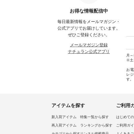
00（税
くばりパンツ」予約販売がスタ
Noisettes ・Pepper ・Chloe [ 注
文番号
ートしています♪ お見逃しな
文番号：EMW-262K-31378 ] -----
くださいね。 #life
お得な情報配信中
く！ ----------------------------- 今
------------------------ aoneco ------
#nat
グをタッ
週のご紹介アイテム ---------------
----------------------- ■がま口 ロン
ィネー
毎日最新情報をメールマガジン・
ィール
-------------- ＜1枚目右・2枚目＞
グウォレット ¥19,690（税込）
ラル 
からどうぞ
■ista-ire もっと選べるリネンの
・グレージュ ・ブルーグリーン
しむ 
公式アプリでお届けしています。
号や商
よくばりパンツ ¥9,900（税込）
・ミモザイエロー ・シルエット
コーデ 
ぜひご登録ください。
ださい
[ 注文番号：IIR-262P-29223 ] ＜
ブルー [ 注文番号：NCO-262C-
ピンタ
1枚目左・3～4枚目＞ ■so コッ
31607 ] ■がま口 ミニウォレット
ピ #夏
メールマガジン登録
ィネート
トンリネンパナマクロス
¥9,790（税込） [ 注文番号：
ヤーン
ナチュラン公式アプリ
ラル #
2wayTラインブラウス
NCO-242C-08057 ] ■ラティスト
#na
月～金
しむ #
¥7,590（税込） [ 注文番号：
ート ¥12,980（税込） [ 注文番
#natulan
※土
ルコー
CSO-263T-31348 ] コットンリネ
号：NCO-262B-31610 ] ■キーカ
リネンパ
ンパナマクロス イージーテー
バー ¥2,970（税込） [ 注文番
お電
テーパー
パードパンツ ¥7,590（税込） [
号：NCO-222C-00150 ] ----------
レジ
#再入荷
注文番号：CSO-263P-31349 ] ＜
------------------- ▶️ お買い物は写
す。
a-ire
5～6枚目＞ ■&yarn ピンタック
真のタグをタップ またはプロフ
lan #
ワンピース ¥12,900（税込） [ 注
ィール（@natulan_official）から
l.
文番号：MTO-263W-29752 ] ＜7
どうぞ 「ナチュラン」で 注文番
～8枚目＞ ■UNPLE ボールカー
号や商品名を検索してみてくだ
ゴイージーパンツ ¥11,550（税
さいね。 #lifewear #fashion
込） [ 注文番号：UNL-254P-
#natulan #今日のコーデ #コーデ
アイテムを探す
ご利用
18377 ] ＜9枚目＞ ■Lintu Laulu
ィネート #ファッション #ナチュ
立体フラワー刺繍ブラウス
ラル #日々の暮らし #暮らしを楽
新入荷アイテム
特集一覧から探す
はじめての
¥8,800（税込） [ 注文番号：
しむ #シンプルライフ #シンプル
YCC-263T-30689 ] -----------------
コーデ #大人女子 #猫 #猫グッズ
再入荷アイテム
ランキングから探す
ご利用ガイ
------------ ▶️商品詳細やお買い物
#世界猫の日 #バッグ #財布 #ポ
は写真のタグをタップ またはプ
ーチ #マグカップ #猫雑貨 #松尾
カテゴリから探す
リンネル掲載商品
よくあるご