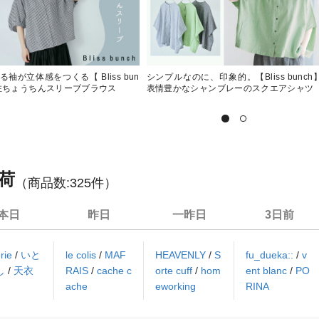
袖が立体感をつくる【 Bliss bun
シンプルなのに、印象的。【Bliss bunch
別注ちょうちんスリーブブラウス
表情豊かなシャンブレーのスクエアシャツ
荷
（商品数:
325
件）
本日
昨日
一昨日
3日前
rie
/
いと
le colis
/
MAF
HEAVENLY
/
S
fu_dueka::
/
v
し
/
天衣
RAIS
/
cache c
orte cuff
/
hom
ent blanc
/
PO
ache
eworking
RINA