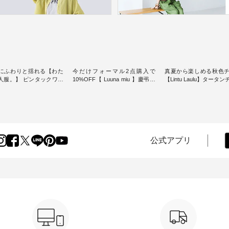
にふわりと揺れる【わた
今だけフォーマル2点購入で
真夏から楽しめる秋色
人服。】 ピンタックワン
10%OFF【 Luuna miu 】慶弔両
【Lintu Laulu】タータ
ンピースス
用ノーカラージャケット ・ 身に
ギャザースカート ・ ゆったりと
を楽しめるのは、 夏のお
纏うだけでほっとする着心地を
した着心地の大人の日
味。 今回ご紹介す
大切にした フォーマル服のオリ
案する、 ナチュランオ
 袖を通すだけでちょっと
ジナルブランド「 Luuna miu 」
ブランド「 Lintu Laulu
り、 見た目にも涼し気な
から、 新たにフォーマルジャケ
季節をまたいで穿ける
常から夏休みの
ットが仲間入り。 ワンピースと
スカートが新登場。 真夏にうれ
けまで、 暑い夏にぴった
のバランスを考え、 丈感やシル
しい涼やかさと、 秋を
公式アプリ
す。 モデル身長：
エット、着心地まで丁寧に設
きる落ち着いた色合い
-------
計。 特別な日を心地よく過ごせ
えたアイテムを、 詳し
-------------------------- ■
る一着に仕上げました。 モデル
します。 モデル身長：164cm ---
タックワンピース
身長：164cm -----------------------
-------------------------- Li
900（税込） ・ホワイト ・
------ Luuna miu --------------------
----------------------------- ■タータ
クブルー ・ネイビー [ 注
--------- ■【慶弔両用】ノーカラ
ンチェックギャザース
O-263W-29752 ] ----
ーフォーマルジャケット
¥9,900（税込） ・レッ
------------- ▶️ お買い物
¥16,500（税込） [ 注文番号：
リーン系 [ 注文番号：
のタグをタップ またはプ
KOA-262O-31095 ] ■【慶弔両
263S-27183 ] -----------------------
（@natulan_official）
用】大切な日のボタンフレアワ
------ ▶️ お買い物は写真のタグを
ラン」で 注
ンピース ¥18,700（税込） [ 注文
タップ またはプロフ