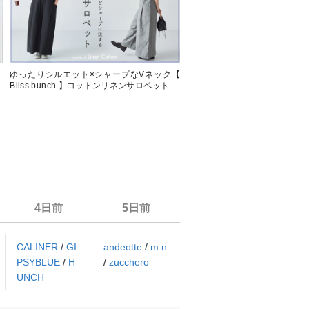
】
ゆったりシルエット×シャープなVネック【
【 お気に入り登録多数 】今あ
Bliss bunch 】コットンリネンサロペット
したいアイテムをピックアップ
4日前
5日前
CALINER
/
GI
andeotte
/
m.n
PSYBLUE
/
H
/
zucchero
UNCH