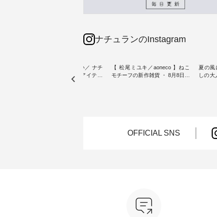
ナチュランのInstagram
sta-
＼今週の新着をおさらい／ ナチ
【 松尾ミユキ／aoneco 】ねこ
夏の風
予約販売
ュランからお届けしたアイテム
モチーフの新作雑貨 ・ 8月8日の
しの大
から スタッフが気になるものを
「世界猫の日」を前に、 愛らし
ピース ・ 軽やかなワ
一部カ
ピックアップ👆 ・ [ This week's
いネコモチーフのアイテムを特
タイル
 15周
NEW ARRIVAL ] // 2026/07/26 -
集。 ナチュランでも人気の
しゃれの醍醐
たく
2026/08/01 // ✨✨ナチュラン15周
「m.m（松尾ミユキ）」と
るのは
 この
年記念✨✨ 8月より、12,000円
「aoneco」から、 持っているだ
ひんや
しまし
（税込）以上ご購入いただいた
けで気分が上がる バッグや雑貨
ワンピース。 日
お客様へ 人気イラストレータ
をご紹介します。 -----------------
お出か
OFFICIAL SNS
介しま
ー、よしいちひろさん
------------ 松尾ミユキ -------------
りの新作で
（@chocochop2）描き下ろし
---------------- ■松尾ミユキ シア
168cm ----------------------
ひこの
【第2弾】レモン柄コットンバッ
ーバッグ ¥3,080（税込） ・
&yarn ---
グをプレゼント中です💓 8月に
Momo ・Leo ・Maron ・Stella [
ピン
） ・コ
なりました☀ 旅行や帰省、レジ
注文番号：EMW-263B-31376 ] ■
¥12,
ミ ・モ
ャーなど楽しい予定を計画され
松尾ミユキ キャットヘアクリ
スモー
スミレ
ている方も多いかと思います🌿
ップ ¥1,320（税込） ・Noisettes
文番号：MT
ブルーベ
今週は、暑さ本番のこれからに
・Pepper ・Chloe [ 注文番号：
------------
ぴったりな 涼し気なセットアッ
EMW-262A-31375 ] ■松尾ミユ
は写真
--------
プやワンピース、ブラウスなど
キ キャットハンドルマグ ¥
ロフィール
が新登場！ そして、大人気「よ
¥1,650（税込） ・Pumpkin ・
からどうぞ 「ナチュ