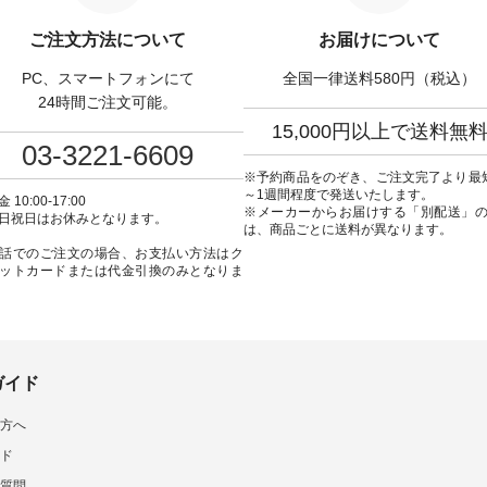
や商品名を検索してみて
番号：KOA-252W-22368 ] ■【慶
（@natulan_official
wear #fashion
弔両用】大切な日のボウタイAラ
「ナチュラン」で 注文
ご注文方法について
お届けについて
ulan #今日のコーデ #コーデ
インワンピース ¥18,700（税
品名を検索してみてく
ト #ファッション #ナチュ
込） [ 注文番号：KOA-252W-
ね。 #lifewear #fashion #natulan
PC、スマートフォンにて
全国一律送料580円（税込）
#日々の暮らし #暮らしを楽
22369 ] -----------------------------
#今日のコーデ #コーデ
#シンプルライフ #シンプル
▶️ お買い物は写真のタグをタッ
#ファッション #ナチュ
24時間ご注文可能。
#大人女子 #ワンピース #
プ またはプロフィール
日々の暮らし #暮らしを楽
15,000円以上で送料無
ック #涼やか素材 #夏ワン
（@natulan_official）からどうぞ
シンプルライフ #シン
03-3221-6609
コーデ #andyarn #アンド
「ナチュラン」で 注文番号や商
デ #大人女子 #スカート 
 #オリジナルブランド
品名を検索してみてください
スカート #チェック柄 #
※予約商品をのぞき、ご注文完了より最
tulan #ナチュラン
ね。 #lifewear #fashion #natulan
チェック #秋色 #夏コーデ #
～1週間程度で発送いたします。
 10:00-17:00
_official.
#今日のコーデ #コーディネート
Laulu #リントゥラウル
※メーカーからお届けする「別配送」
日祝日はお休みとなります。
#ファッション #ナチュラル #
ナルブランド #natulan #ナチュ
は、商品ごとに送料が異なります。
日々の暮らし #暮らしを楽しむ #
ラン #natulan_official.
話でのご注文の場合、お支払い方法はク
シンプルライフ #シンプルコー
ットカードまたは代金引換のみとなりま
デ #大人女子 #フォーマル #ブラ
ックフォーマル #ジャケット #ワ
ンピース #冠婚葬祭 #Luunamiu #
ルウナミウ #オリジナルブラン
ド #natulan #ナチュラン
#natulan_official.
ガイド
方へ
ド
質問