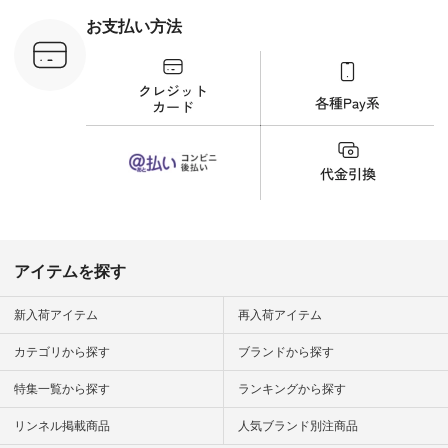
ラウス
ナチュラル #日々の
税込） [ 注
暮らし #暮らしを楽
お支払い方法
C-263T-
しむ #シンプルライ
フ #シンプルコーデ
商品詳
#大人女子 #猫 #猫グ
い物は写真
ッズ #世界猫の日 #
ップ また
バッグ #財布 #ポー
フィール
チ #マグカップ #猫
_official）
雑貨 #松尾ミユキ
チュラン」
#aoneco #アオネコ
にアクセス
#natulan #ナチュラ
番号や商品
ン #natulan_official.
してみてく
ar
#natulan #
デ #コー
 #ファッ
アイテムを探す
ナチュラル
ン #日々
#暮らしを
新入荷アイテム
再入荷アイテム
シンプルラ
ンプルコー
カテゴリから探す
ブランドから探す
女子 #夏コ
夏コーデ #
特集一覧から探す
ランキングから探す
#コーデ #
ネン
ficial.
リンネル掲載商品
人気ブランド別注商品