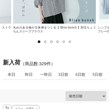
 】ストラ
丸みのある袖が立体感をつくる【 Bliss bunch 】別注ちょう
シンプル
ちんスリーブブラウス
ブレー
新入荷
（商品数:
329
件）
本日
昨日
一昨日
3日前
4日前
5日前
カラー：
未選択