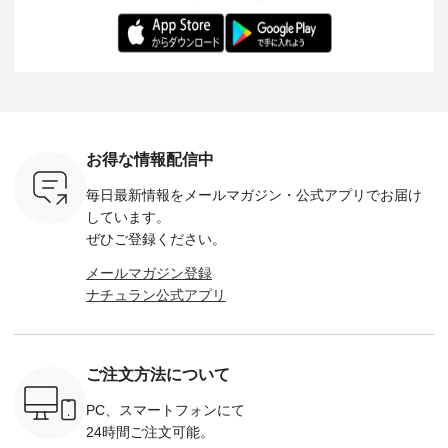
ー、よしい
---------- 松尾ミユキ
します。 モデル身
丁寧に設計。 特別な
いた色合
ろさん
-------------------------
長：164cm / 着用サ
日を心地よく過ごせ
えたアイテ
ochop2）
---- ■松尾ミユキ
イズ：PLUS ---------
る一着に仕上げまし
しくご紹
し 【第2
シアーバッグ
--------------------
た。 モデル身長：
モデル身長
ン柄コット
¥3,080（税込） ・
D*g*y -----------------
164cm ----------------
-------------
をプレゼン
Momo ・Leo ・
------------ ■リブ使い
------------- Luuna
---- Lintu L
にな
Maron ・Stella [ 注文
デニムワンピース
miu --------------------
-------------
 旅行や帰
番号：EMW-263B-
¥9,680（税込） ・ネ
--------- ■【慶弔両
タータン
ャーなど楽
31376 ] ■松尾ミユ
イビー ・ブラック [
用】ノーカラーフォ
ャザー
を計画され
キ キャットヘアク
注文番号：DCO-
ーマルジャケット
¥9,900
お得な情報配信中
も多いかと
リップ ¥1,320（税
264W-30707 ] -------
¥16,500（税込） [
ッド系 ・
は、
込） ・Noisettes ・
---------------------- ▶️
注文番号：KOA-
[ 注文番
毎日最新情報をメールマガジン・
公式アプリでお届け
のこれから
Pepper ・Chloe [ 注
お買い物は写真のタ
262O-31095 ] ■【慶
263S-27183 ] --
な 涼し気
文番号：EMW-
グをタップ またはプ
弔両用】大切な日の
-------------
しています。
アップやワ
262A-31375 ] ■松尾
ロフィール
ボタンフレアワンピ
お買い物
ぜひご登録ください。
、ブラウス
ミユキ キャットハ
（@natulan_official）
ース ¥18,700（税
グをタップ
！ そし
ンドルマグ ¥
からどうぞ 「ナチュ
込） [ 注文番号：
ロフ
メールマガジン登録
気「よくば
¥1,650（税込） ・
ラン」で 注文番号や
KOA-252W-22368 ]
（@natulan
ナチュラン公式アプリ
」予約販売
Pumpkin ・Noisettes
商品名を検索してみ
■【慶弔両用】大切
からどうぞ 「ナ
トしていま
・Pepper ・Chloe [
てくださいね。
な日のボウタイAラ
ラン」で 
逃しなく！
注文番号：EMW-
#lifewear #fashion
インワンピース
商品名を
------------
262K-31378 ] --------
#natulan #今日のコ
¥18,700（税込） [
てくだ
---------------------
ーデ #コーディネー
注文番号：KOA-
#lifewear
ご注文方法について
----------
aoneco ---------------
ト #ファッション #
252W-22369 ] -------
#natula
枚目
-------------- ■がま口
ナチュラル #日々の
---------------------- ▶️
ーデ #コ
 ■ista-
ロングウォレット
暮らし #暮らしを楽
お買い物は写真のタ
ト #ファ
PC、スマートフォンにて
っと選べるリ
¥19,690（税込） ・
しむ #シンプルライ
グをタップ またはプ
ナチュラル
24時間ご注文可能。
くばりパン
グレージュ ・ブルー
フ #シンプルコーデ
ロフィール
暮らし #