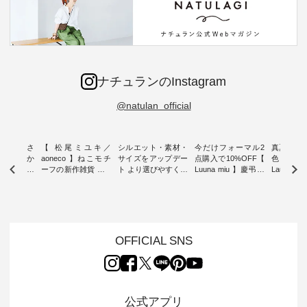
ナチュランのInstagram
@natulan_official
新着をおさ
【 松尾ミユキ／
シルエット・素材・
今だけフォーマル2
真夏から
チュランか
aoneco 】ねこモチ
サイズをアップデー
点購入で10%OFF【
色チェック
したアイテ
ーフの新作雑貨 ・ 8
ト より選びやすく【
Luuna miu 】慶弔両
Laulu
タッフが気
月8日の「世界猫の
D*g*y 】別注リブデ
用ノーカラージャケ
ェックギ
のをピック
日」を前に、 愛らし
ニムワンピース ・
ット ・ 身に纏うだ
ート ・ ゆったりと
s
いネコモチーフのア
心地よく着られるデ
けでほっとする着心
した着心
s NEW
イテムを特集。 ナチ
イリーウェアが人気
地を大切にした フォ
日常着を
L ] //
ュランでも人気の
の 「D*g*y」 より、
ーマル服のオリジナ
ナチュラ
7/26 -
「m.m（松尾ミユ
毎年大人気のナチュ
ルブランド「 Luuna
ルブランド「
OFFICIAL SNS
/ ✨✨ナ
キ）」と
ラン別注 リブデニム
miu 」から、 新たに
Laulu 
5周年記念
「aoneco」から、
ワンピースが登場。
フォーマルジャケッ
をまたい
月より、
持っているだけで気
シルエットや素材を
トが仲間入り。 ワン
ェックス
円（税込）以
分が上がる バッグや
見直し、 さらに魅力
ピースとのバランス
登場。 真夏にうれし
いただいた
雑貨をご紹介しま
的になったアイテム
を考え、 丈感やシル
い涼やかさ
公式アプリ
人気イラス
す。 -------------------
を 詳しくご紹介いた
エット、着心地まで
先取りで