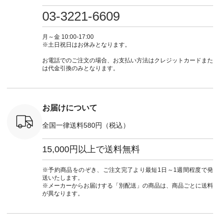
0（税込） [
グリーン ・ミモザイ
#大人女子 #ワンピ
（@natulan_official）
しむ #シ
R-262P-
エロー ・シルエット
ース #デニム #デニ
からどうぞ 「ナチュ
フ #シン
03-3221-6609
ブルー [ 注文番号：
ムワンピ #別注 #夏
ラン」で 注文番号や
#大人女子
 ■so コ
NCO-262C-31607 ]
コーデ #D*g*y #ディ
商品名を検索してみ
ト #フレ
ネンパナマ
■がま口 ミニウォレ
ージーワイ #natulan
てくださいね。
#チェック
月～金 10:00-17:00
wayTライ
ット ¥9,790（税込）
#ナチュラン
#lifewear #fashion
タンチェッ
※土日祝日はお休みとなります。
ラウス
[ 注文番号：NCO-
#natulan_official.
#natulan #今日のコ
#夏コーデ 
税込） [ 注
242C-08057 ] ■ラテ
ーデ #コーディネー
Laulu 
お電話でのご注文の場合、お支払い方法はクレジットカードまた
O-263T-
ィストート
ト #ファッション #
ル #オリ
は代金引換のみとなります。
¥12,980（税込） [
ナチュラル #日々の
ンド #natulan #ナチ
マクロス
注文番号：NCO-
暮らし #暮らしを楽
ュ
テーパード
262B-31610 ] ■キー
しむ #シンプルライ
#natulan_of
,590（税
カバー ¥2,970（税
フ #シンプルコーデ
注文番号：
込） [ 注文番号：
#大人女子 #フォー
お届けについて
-31349 ]
NCO-222C-00150 ] -
マル #ブラックフォ
6枚目＞
-------------------------
ーマル #ジャケット
全国一律送料580円（税込）
 ピンタック
--- ▶️ お買い物は写
#ワンピース #冠婚
ピース
真のタグをタップ ま
葬祭 #Luunamiu #ル
0（税込） [
たはプロフィール
ウナミウ #オリジナ
15,000円以上で送料無料
：MTO-
（@natulan_official）
ルブランド #natulan
] ＜7～
からどうぞ 「ナチュ
#ナチュラン
UNPLE ボ
ラン」で 注文番号や
#natulan_official.
※予約商品をのぞき、ご注文完了より最短1日～1週間程度で発
ゴイージー
商品名を検索してみ
送いたします。
1,550（税
てくださいね。
※メーカーからお届けする「別配送」の商品は、商品ごとに送料
注文番号：
#lifewear #fashion
が異なります。
-18377 ]
#natulan #今日のコ
■Lintu
ーデ #コーディネー
立体フラワー
ト #ファッション #