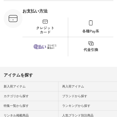
立体フラワー
ト #ファッション #
ラウス
ナチュラル #日々の
税込） [ 注
暮らし #暮らしを楽
お支払い方法
C-263T-
しむ #シンプルライ
フ #シンプルコーデ
商品詳
#大人女子 #猫 #猫グ
い物は写真
ッズ #世界猫の日 #
ップ また
バッグ #財布 #ポー
フィール
チ #マグカップ #猫
_official）
雑貨 #松尾ミユキ
チュラン」
#aoneco #アオネコ
にアクセス
#natulan #ナチュラ
番号や商品
ン #natulan_official.
してみてく
ar
#natulan #
デ #コー
 #ファッ
アイテムを探す
ナチュラル
ン #日々
#暮らしを
新入荷アイテム
再入荷アイテム
シンプルラ
ンプルコー
カテゴリから探す
ブランドから探す
女子 #夏コ
夏コーデ #
特集一覧から探す
ランキングから探す
#コーデ #
ネン
ficial.
リンネル掲載商品
人気ブランド別注商品