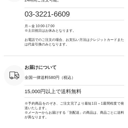
24時間ご注文可能。
くばりパン
グレージュ ・ブルー
フ #シンプルコーデ
ロフィール
暮らし #
0（税込） [
グリーン ・ミモザイ
#大人女子 #ワンピ
（@natulan_official）
しむ #シ
R-262P-
エロー ・シルエット
ース #デニム #デニ
からどうぞ 「ナチュ
フ #シン
03-3221-6609
ブルー [ 注文番号：
ムワンピ #別注 #夏
ラン」で 注文番号や
#大人女子
 ■so コ
NCO-262C-31607 ]
コーデ #D*g*y #ディ
商品名を検索してみ
ト #フレ
ネンパナマ
■がま口 ミニウォレ
ージーワイ #natulan
てくださいね。
#チェック
月～金 10:00-17:00
wayTライ
ット ¥9,790（税込）
#ナチュラン
#lifewear #fashion
タンチェッ
※土日祝日はお休みとなります。
ラウス
[ 注文番号：NCO-
#natulan_official.
#natulan #今日のコ
#夏コーデ 
税込） [ 注
242C-08057 ] ■ラテ
ーデ #コーディネー
Laulu 
お電話でのご注文の場合、お支払い方法はクレジットカードまた
O-263T-
ィストート
ト #ファッション #
ル #オリ
は代金引換のみとなります。
¥12,980（税込） [
ナチュラル #日々の
ンド #natulan #ナチ
マクロス
注文番号：NCO-
暮らし #暮らしを楽
ュ
テーパード
262B-31610 ] ■キー
しむ #シンプルライ
#natulan_of
,590（税
カバー ¥2,970（税
フ #シンプルコーデ
注文番号：
込） [ 注文番号：
#大人女子 #フォー
お届けについて
-31349 ]
NCO-222C-00150 ] -
マル #ブラックフォ
6枚目＞
-------------------------
ーマル #ジャケット
全国一律送料580円（税込）
 ピンタック
--- ▶️ お買い物は写
#ワンピース #冠婚
ピース
真のタグをタップ ま
葬祭 #Luunamiu #ル
0（税込） [
たはプロフィール
ウナミウ #オリジナ
15,000円以上で送料無料
：MTO-
（@natulan_official）
ルブランド #natulan
] ＜7～
からどうぞ 「ナチュ
#ナチュラン
UNPLE ボ
ラン」で 注文番号や
#natulan_official.
※予約商品をのぞき、ご注文完了より最短1日～1週間程度で発
ゴイージー
商品名を検索してみ
送いたします。
1,550（税
てくださいね。
※メーカーからお届けする「別配送」の商品は、商品ごとに送料
注文番号：
#lifewear #fashion
が異なります。
-18377 ]
#natulan #今日のコ
■Lintu
ーデ #コーディネー