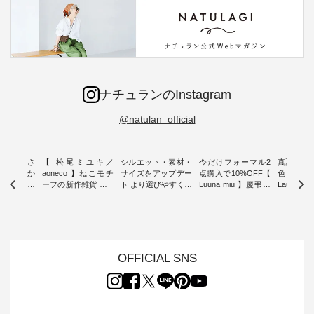
ナチュランのInstagram
@natulan_official
新着をおさ
【 松尾ミユキ／
シルエット・素材・
今だけフォーマル2
真夏から
チュランか
aoneco 】ねこモチ
サイズをアップデー
点購入で10%OFF【
色チェック
したアイテ
ーフの新作雑貨 ・ 8
ト より選びやすく【
Luuna miu 】慶弔両
Laulu
タッフが気
月8日の「世界猫の
D*g*y 】別注リブデ
用ノーカラージャケ
ェックギ
のをピック
日」を前に、 愛らし
ニムワンピース ・
ット ・ 身に纏うだ
ート ・ ゆったりと
s
いネコモチーフのア
心地よく着られるデ
けでほっとする着心
した着心
s NEW
イテムを特集。 ナチ
イリーウェアが人気
地を大切にした フォ
日常着を
L ] //
ュランでも人気の
の 「D*g*y」 より、
ーマル服のオリジナ
ナチュラ
7/26 -
「m.m（松尾ミユ
毎年大人気のナチュ
ルブランド「 Luuna
ルブランド「
OFFICIAL SNS
/ ✨✨ナ
キ）」と
ラン別注 リブデニム
miu 」から、 新たに
Laulu 
5周年記念
「aoneco」から、
ワンピースが登場。
フォーマルジャケッ
をまたい
月より、
持っているだけで気
シルエットや素材を
トが仲間入り。 ワン
ェックス
円（税込）以
分が上がる バッグや
見直し、 さらに魅力
ピースとのバランス
登場。 真夏にうれし
いただいた
雑貨をご紹介しま
的になったアイテム
を考え、 丈感やシル
い涼やかさ