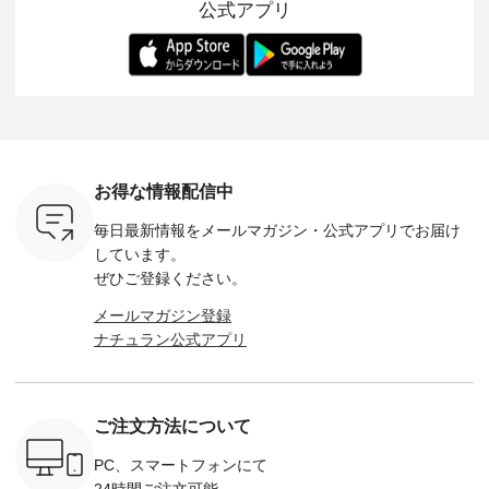
公式アプリ
人気イラス
す。 -------------------
を 詳しくご紹介いた
エット、着心地まで
先取りで
ー、よしい
---------- 松尾ミユキ
します。 モデル身
丁寧に設計。 特別な
いた色合
ろさん
-------------------------
長：164cm / 着用サ
日を心地よく過ごせ
えたアイテ
ochop2）
---- ■松尾ミユキ
イズ：PLUS ---------
る一着に仕上げまし
しくご紹
し 【第2
シアーバッグ
--------------------
た。 モデル身長：
モデル身長
ン柄コット
¥3,080（税込） ・
D*g*y -----------------
164cm ----------------
-------------
をプレゼン
Momo ・Leo ・
------------ ■リブ使い
------------- Luuna
---- Lintu L
にな
Maron ・Stella [ 注文
デニムワンピース
miu --------------------
-------------
 旅行や帰
番号：EMW-263B-
¥9,680（税込） ・ネ
--------- ■【慶弔両
タータン
ャーなど楽
31376 ] ■松尾ミユ
イビー ・ブラック [
用】ノーカラーフォ
ャザー
を計画され
キ キャットヘアク
注文番号：DCO-
ーマルジャケット
¥9,900
お得な情報配信中
も多いかと
リップ ¥1,320（税
264W-30707 ] -------
¥16,500（税込） [
ッド系 ・
は、
込） ・Noisettes ・
---------------------- ▶️
注文番号：KOA-
[ 注文番
毎日最新情報をメールマガジン・
公式アプリでお届け
のこれから
Pepper ・Chloe [ 注
お買い物は写真のタ
262O-31095 ] ■【慶
263S-27183 ] --
な 涼し気
文番号：EMW-
グをタップ またはプ
弔両用】大切な日の
-------------
しています。
アップやワ
262A-31375 ] ■松尾
ロフィール
ボタンフレアワンピ
お買い物
ぜひご登録ください。
、ブラウス
ミユキ キャットハ
（@natulan_official）
ース ¥18,700（税
グをタップ
！ そし
ンドルマグ ¥
からどうぞ 「ナチュ
込） [ 注文番号：
ロフ
メールマガジン登録
気「よくば
¥1,650（税込） ・
ラン」で 注文番号や
KOA-252W-22368 ]
（@natulan
ナチュラン公式アプリ
」予約販売
Pumpkin ・Noisettes
商品名を検索してみ
■【慶弔両用】大切
からどうぞ 「ナ
トしていま
・Pepper ・Chloe [
てくださいね。
な日のボウタイAラ
ラン」で 
逃しなく！
注文番号：EMW-
#lifewear #fashion
インワンピース
商品名を
------------
262K-31378 ] --------
#natulan #今日のコ
¥18,700（税込） [
てくだ
---------------------
ーデ #コーディネー
注文番号：KOA-
#lifewear
ご注文方法について
----------
aoneco ---------------
ト #ファッション #
252W-22369 ] -------
#natula
枚目
-------------- ■がま口
ナチュラル #日々の
---------------------- ▶️
ーデ #コ
 ■ista-
ロングウォレット
暮らし #暮らしを楽
お買い物は写真のタ
ト #ファ
PC、スマートフォンにて
っと選べるリ
¥19,690（税込） ・
しむ #シンプルライ
グをタップ またはプ
ナチュラル