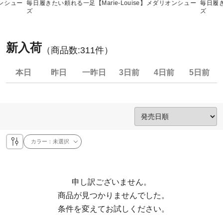
オンシュー
毎日履きたい頼れる一足【Marie-Louise】メダリオンシュー
毎日履き
ズ
ズ
新入荷
（商品数:
311
件）
本日
昨日
一昨日
3日前
4日前
5日前
カラー：
未選択
申し訳ございません。

  商品が見つかりませんでした。

  条件を変えてお試しください。