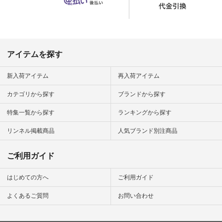
れるので スカート派
の方にもおすすめし
たい一本です。 -----
------------------------
▶️商品詳細やお買い
物は写真のタグをタ
ップ またはプロフィ
アイテムを探す
ール
（@natulan_official）
から 「ナチュラン」
新入荷アイテム
再入荷アイテム
のサイトにアクセス
して 注文番号や商品
カテゴリから探す
ブランドから探す
名を検索してみてく
ださいね。 #lifewear
特集一覧から探す
ランキングから探す
#fashion #natulan #
今日のコーデ #コー
ディネート #ファッ
リンネル掲載商品
人気ブランド別注商品
ション #ナチュラル
#ナチュラン #日々
の暮らし #暮らしを
ご利用ガイド
楽しむ #シンプルラ
イフ #シンプルコー
デ #大人女子 #スタ
はじめての方へ
ご利用ガイド
ッフ着用 #大人カジ
ュアル
よくあるご質問
お問い合わせ
#natulan_official.