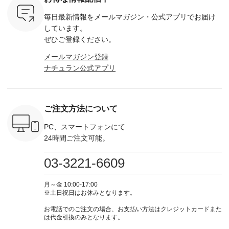
：UNL-
2wayTラインブラウ
ラック ・ネイビー
入いただくと 使える
覧ください。 
------
ス ¥7,590（税込）
・オフ [ 注文番号：
【送料無料】クーポ
身長：160c
毎日最新情報をメールマガジン・
公式アプリでお届け
-------- ▶️
・グレー ・タータン
DLW-263T-30714 ] --
ンをプレゼント中◎
-------------
は写真のタ
チェック ・ナチュラ
-------------------------
＝＝＝＝＝＝＝＝＝
---- &yarn 
しています。
 またはプ
ル ・チャコール [ 注
-- ▶️ お買い物は写真
＝＝ ▼今週の「スタ
---------------
ぜひご登録ください。
ィール
文番号：CSO-263T-
のタグをタップ また
ッフコーディネー
わず決ま
_official）
31348 ] ■コットンリ
はプロフィール
ト」着用アイテム ■
ーT×サロ
メールマガジン登録
チュ
ネンパナマクロス
（@natulan_official）
もっと選べるリネン
ト ¥19,
ナチュラン公式アプリ
注文番号や
イージーテーパード
からどうぞ 「ナチュ
のよくばりパンツ
＜8月10日 
検索してみ
パンツ ¥7,590（税
ラン」で 注文番号や
¥9,900（税込） ・モ
で上記【1
さいね。
込） ・グレー ・タ
商品名を検索してみ
モ ・コーヒー ・ク
タイムセ
 #fashion
ータンチェック ・ナ
てくださいね。
ロマメ [ 注文番号：
・ブルー
n #今日のコ
チュラル ・チャコー
#lifewear #fashion
IIR-262P-29223 ] ----
ル ・ピン
ご注文方法について
ーディネー
ル [ 注文番号：
#natulan #今日のコ
-------------------------
ラル ・ブ
ッション #
CSO-263P-31349 ] -
ーデ #コーディネー
①スタッフ：koishi /
チュラル 
 #日々の
-------------------------
ト #ファッション #
身長155cm ▼スタッ
ブラック 
PC、スマートフォンにて
暮らしを楽
--- ▶️ お買い物は写
ナチュラル #日々の
フコメント 上ほどよ
ブラック 
24時間ご注文可能。
ンプルライ
真のタグをタップ ま
暮らし #暮らしを楽
い厚みのリネンで軽
×ブラック
プルコーデ
たはプロフィール
しむ #シンプルライ
いのに透けないのは
号：MTO
 #パンツ
（@natulan_official）
フ #シンプルコーデ
嬉しいです。 暑い夏
31965 ] ---------------
03-3221-6609
カーゴパン
からどうぞ 「ナチュ
#大人女子 #シャツ #
もこれだったら涼し
-------------- ▶️
ゴパンツコ
ラン」で 注文番号や
シャツコーデ #フリ
く過ごせますね♪ ピ
い物は写
夏コーデ
商品名を検索してみ
ルシャツ #チェック
ンク×ピンクの組み
タップ ま
月～金 10:00-17:00
 #アンプル
てくださいね。
シャツ #チェックシ
合わせにしたかった
ィ
※土日祝日はお休みとなります。
n #ナチュラ
#lifewear #fashion
ャツコーデ #夏コー
ので、 ピンクのボー
（@natulan
official.
#natulan #今日のコ
デ #HEAVENLY #ヘ
ダーをシアーブラウ
からどうぞ 「ナ
お電話でのご注文の場合、お支払い方法はクレジットカードまた
ーデ #コーディネー
ブンリー #natulan #
スのインナーに合わ
ラン」で 
は代金引換のみとなります。
ト #ファッション #
ナチュラン
せてみました。 -----
商品名を