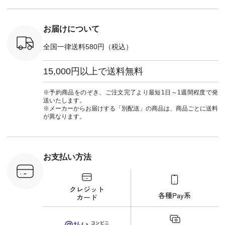
ナチュラル #日々の
#natulan_official.
------------------------
てくだ
暮らし #暮らしを楽
②スタッフ：sk / 身
#lifewear
しむ #シンプルライ
長150cm ▼スタッフ
#natula
フ #シンプルコーデ
コメント ウエストが
ーデ #コ
お届けについて
#大人女子 #ブラウ
ゴムでしっかりと留
ト #ファ
ス #パンツ #コット
まっているので、 安
ナチュラル
全国一律送料580円（税込）
ンリネン #パマナク
心してはくことがで
暮らし #
ロス #パマナ織り #
きます♪ ボトムスが
しむ #シ
セットアップ #涼コ
ちょっと暗い色味な
フ #シン
15,000円以上で送料無料
ーデ #夏コーデ #so
のでトップスは明る
#大人女子
#エスオー #natulan
い色を。 シンプルに
ットコーデ
#ナチュラン
なりすぎないよう
ーコーデ 
※予約商品をのぞき、ご注文完了より最短1日～1週間程度で発
#natulan_official.
に、 ビスチェを重ね
ト #サロ
送いたします。
てトレンド感をプラ
ツ #ボー
※メーカーからお届けする「別配送」の商品は、商品ごとに送料
スしました。 --------
#夏コーデ #
が異なります。
--------------------- ③
#アン
スタッフ：uruma /
#natula
身長160cm ▼スタッ
ン #natulan_
フコメント カジュア
ルなイメージでした
お支払い方法
が、 きれいめにもマ
ッチするという意外
な一面を発見できま
した！ 腰周りが気に
なってスカートをは
くことが多いのです
が、 これなら自然に
体型もカバーしてく