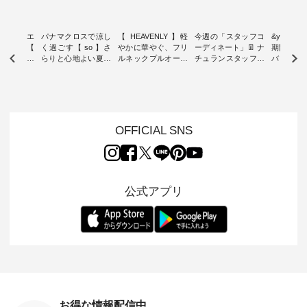
ーブシルエ
パナマクロスで涼し
【 HEAVENLY 】軽
今週の「スタッフコ
&yarn 9th
効いた【
く過ごす【 so 】さ
やかに華やぐ、フリ
ーディネート」👖 ナ
期間限定 
 】ボールカ
らりと心地よい夏コ
ルネックプルオーバ
チュランスタッフの
バー×サ
ジーパンツ
ーデ ・ 毎日の“とっ
ー ・ 天然素材を生
リアルなコーディネ
ット ・ ナチュラン
ても”になれる、 ス
かしたナチュラルス
ートをご紹介します
オリジナ
ルな服を提
タンダードな服を提
タイルで人気の
♪ 今回は、8/1に再入
「&yarn
NPLE 」
案する「so（エスオ
「HEAVENLY」か
荷し、 すでに残りわ
げさまで
やかなはき
ー）」。 今回は、独
ら、 新作プルオーバ
ずかとなっている大
えました。 「サ
れいなシル
特の凹凸と軽やかな
ーが届きました。 ほ
人気の ナチュラン
ットを着
OFFICIAL SNS
両立した、
風合いを持つ パナマ
んのり透け感のある
15周年記念アイテム
れど、 合
ーゴイージ
織で仕立てた、
涼やかな生地に、 ふ
「もっと選べるリネ
ナーが難
のご紹介。
2wayブラウスとイ
んわりとしたフリル
ンのよくばりパン
うお客様
るコットン
ージーテーパードパ
をあしらった襟元が
ツ」 をスタッフが着
えして、 
体的なフォ
ンツをご紹介しま
印象的。 シンプルな
用してみました🌿 身
ンサロペ
公式アプリ
、 カジュ
す。 コットンリネン
装いに、 さりげない
長ごとのサイズ感や
ダープル
らも大人ら
のさらりとした肌ざ
華やぎを添えてくれ
着用感など、 ぜひ参
セットでご
テムです。
わりで、 汗ばむ季節
る一枚です。 モデル
考にしてみてくださ
チュラル
：165cm
にも心地よく、 単品
身長：164cm --------
いね。 ＝＝＝＝＝＝
のサロペッ
------------
でもセットアップで
---------------------
＝＝＝＝＝
ルー・ピ
-----------
も楽しめる2つのア
HEAVENLY -----------
8/10（月）AM9:59ま
ックのプ
----- ■ボ
イテムです。 --------
------------------ ■チ
で🎫 ＼涼しいリネン
を組み合わ
ゴイージー
--------------------- so
ェックシャーリング
服ウィーク開催中⏰
6セット
1,550（税
-------------------------
フリルネックプルオ
／ 対象のリネン
す。 販売は8月10日
ーキ ・ブ
---- ■コットンリネ
ーバー ¥12,650（税
100％アイテムを合
までの期
ベージュ [
ンパナマクロス
込） ・ホワイト×ブ
計5,000円以上ご購
す。 ぜひ
お得な情報配信中