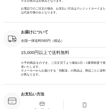
※土日祝日はお休みとなります。
号：NCO-
チュラン
#natulan #今日のコ
#夏コーデ #Lintu
ャツコーデ
] ■ラテ
#natulan_official.
ーデ #コーディネー
Laulu #リントゥラウ
デ #HEAV
お電話でのご注文の場合、お支払い方法はクレジットカードまた
トート
ト #ファッション #
ル #オリジナルブラ
ブンリー #natulan #
は代金引換のみとなります。
0（税込） [
ナチュラル #日々の
ンド #natulan #ナチ
ナチ
：NCO-
暮らし #暮らしを楽
ュラン
#natulan_of
] ■キー
しむ #シンプルライ
#natulan_official.
,970（税
フ #シンプルコーデ
注文番号：
#大人女子 #フォー
お届けについて
00150 ] -
マル #ブラックフォ
------------
ーマル #ジャケット
全国一律送料580円（税込）
#ワンピース #冠婚
タップ ま
葬祭 #Luunamiu #ル
フィール
ウナミウ #オリジナ
15,000円以上で送料無料
_official）
ルブランド #natulan
チュ
#ナチュラン
注文番号や
#natulan_official.
※予約商品をのぞき、ご注文完了より最短1日～1週間程度で発
検索してみ
送いたします。
さいね。
※メーカーからお届けする「別配送」の商品は、商品ごとに送料
 #fashion
が異なります。
n #今日のコ
ーディネー
ッション #
 #日々の
暮らしを楽
お支払い方法
ンプルライ
プルコーデ
#猫 #猫グ
界猫の日 #