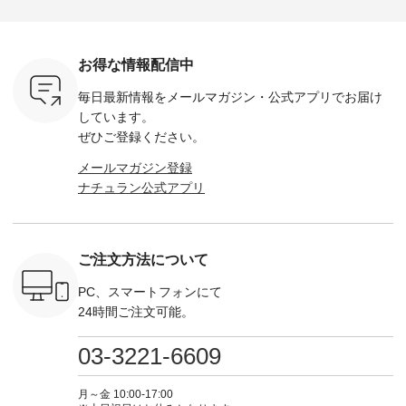
ella [ 注文
ホワイト ・スモーク
miu --------------------
---------------------- ■
ェックシ
-263B-
ブルー ・ネイビー [
--------- ■【慶弔両
タータンチェックギ
フリルネ
注文番号：MTO-
用】ノーカラーフォ
ャザースカート
ーバー ¥1
ットヘアク
263W-29752 ] -------
ーマルジャケット
¥9,900（税込） ・レ
込） ・ホ
お得な情報配信中
,320（税
---------------------- ▶️
¥16,500（税込） [
ッド系 ・グリーン系
ラック 
settes ・
お買い物は写真のタ
注文番号：KOA-
[ 注文番号：MTO-
・オフ [
毎日最新情報をメールマガジン・
公式アプリでお届け
Chloe [ 注
グをタップ またはプ
262O-31095 ] ■【慶
263S-27183 ] --------
DLW-263T-3
EMW-
ロフィール
弔両用】大切な日の
--------------------- ▶️
-------------
しています。
] ■松尾
（@natulan_official）
ボタンフレアワンピ
お買い物は写真のタ
-- ▶️ お買い物は写真
ぜひご登録ください。
キャットハ
からどうぞ 「ナチュ
ース ¥18,700（税
グをタップ またはプ
のタグをタ
マグ ¥
ラン」で 注文番号や
込） [ 注文番号：
ロフィール
はプロ
メールマガジン登録
（税込） ・
商品名を検索してみ
KOA-252W-22368 ]
（@natulan_official）
（@natulan
ナチュラン公式アプリ
Noisettes
てくださいね。
■【慶弔両用】大切
からどうぞ 「ナチュ
からどうぞ 「ナ
・Chloe [
#lifewear #fashion
な日のボウタイAラ
ラン」で 注文番号や
ラン」で 
：EMW-
#natulan #今日のコ
インワンピース
商品名を検索してみ
商品名を
------
ーデ #コーディネー
¥18,700（税込） [
てくださいね。
てくだ
--------
ト #ファッション #
注文番号：KOA-
#lifewear #fashion
#lifewear
ご注文方法について
-----------
ナチュラル #日々の
252W-22369 ] -------
#natulan #今日のコ
#natula
がま口
暮らし #暮らしを楽
---------------------- ▶️
ーデ #コーディネー
ーデ #コ
ォレット
しむ #シンプルライ
お買い物は写真のタ
ト #ファッション #
ト #ファ
PC、スマートフォンにて
0（税込） ・
フ #シンプルコーデ
グをタップ またはプ
ナチュラル #日々の
ナチュラル
24時間ご注文可能。
 ・ブルー
#大人女子 #ワンピ
ロフィール
暮らし #暮らしを楽
暮らし #
・ミモザイ
ース #ピンタック #
（@natulan_official）
しむ #シンプルライ
しむ #シ
シルエット
涼やか素材 #夏ワン
からどうぞ 「ナチュ
フ #シンプルコーデ
フ #シン
03-3221-6609
 注文番号：
ピ #夏コーデ
ラン」で 注文番号や
#大人女子 #スカー
#大人女子 
-31607 ]
#andyarn #アンドヤ
商品名を検索してみ
ト #フレアスカート
シャツコー
ミニウォレ
ーン #オリジナルブ
てくださいね。
#チェック柄 #ター
ルシャツ 
月～金 10:00-17:00
790（税込）
ランド #natulan #ナ
#lifewear #fashion
タンチェック #秋色
シャツ #