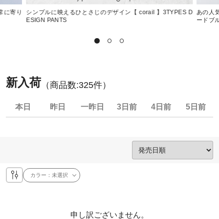
日常に寄り
シンプルに映えるひとさじのデザイン【 corail 】3TYPES D
あの人気
ESIGN PANTS
ードブ
新入荷
（商品数:
325
件）
本日
昨日
一昨日
3日前
4日前
5日前
カラー：
未選択
申し訳ございません。
