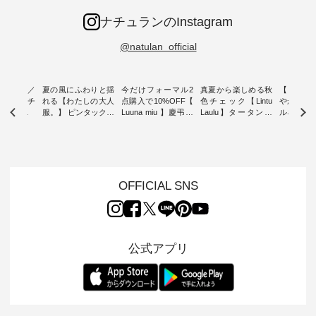
ナチュランのInstagram
@natulan_official
ミユキ／
夏の風にふわりと揺
今だけフォーマル2
真夏から楽しめる秋
【 HEAV
 】ねこモチ
れる【わたしの大人
点購入で10%OFF【
色チェック【Lintu
やかに華
雑貨 ・ 8
服。】 ピンタックワ
Luuna miu 】慶弔両
Laulu】タータンチ
ルネック
「世界猫の
ンピース ・ 軽やか
用ノーカラージャケ
ェックギャザースカ
ー ・ 天然素材を生
、 愛らし
なワンピーススタイ
ット ・ 身に纏うだ
ート ・ ゆったりと
かしたナ
チーフのア
ルを楽しめるのは、
けでほっとする着心
した着心地の大人の
タイル
。 ナチ
夏のおしゃれの醍醐
地を大切にした フォ
日常着を提案する、
「HEAV
も人気の
味。 今回ご紹介する
ーマル服のオリジナ
ナチュランオリジナ
ら、 新作
（松尾ミユ
のは 袖を通すだけで
ルブランド「 Luuna
ルブランド「 Lintu
ーが届きま
OFFICIAL SNS
」と
ちょっとひんやり、
miu 」から、 新たに
Laulu 」から、 季節
んのり透
co」から、
見た目にも涼し気な
フォーマルジャケッ
をまたいで穿けるチ
涼やかな生
るだけで気
ワンピース。 日常か
トが仲間入り。 ワン
ェックスカートが新
んわりと
 バッグや
ら夏休みのお出かけ
ピースとのバランス
登場。 真夏にうれし
をあしら
紹介しま
まで、 暑い夏にぴっ
を考え、 丈感やシル
い涼やかさと、 秋を
印象的。 
公式アプリ
たりの新作です。 モ
エット、着心地まで
先取りできる落ち着
装いに、 
-- 松尾ミユキ
デル身長：168cm --
丁寧に設計。 特別な
いた色合いを兼ね備
華やぎを
------------
-------------------------
日を心地よく過ごせ
えたアイテムを、 詳
る一枚です。 
-- &yarn --------------
る一着に仕上げまし
しくご紹介します。
身長：164cm ---
バッグ
--------------- ■ピン
た。 モデル身長：
モデル身長：164cm
-------------
（税込） ・
タックワンピース
164cm ----------------
-------------------------
HEAVENLY -
・Leo ・
¥12,900（税込） ・
------------- Luuna
---- Lintu Laulu -------
-------------