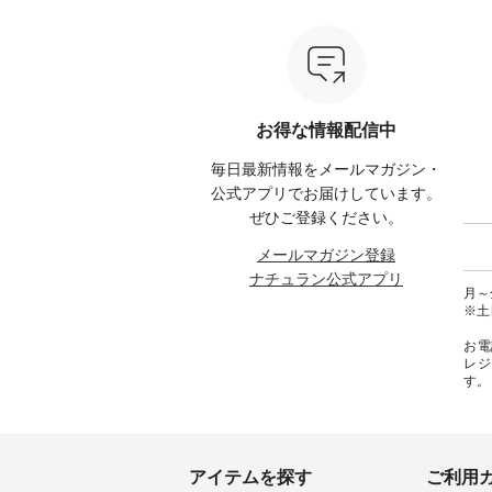
---
-------- ■ Lintu Laulu 立体フラワ
ブラック ・ベージュ [ 注文番
ネンパ
ー刺繍ブラウス ¥8,800（税込）
号：UNL-254P-18377 ] -----------
ンブラウ
たはプ
[ 注文番号：YCC-263T-30689 ] -
------------------ ▶️ お買い物は写
レー 
cial）
---------------------------- ■ &yarn
真のタグをタップ またはプロフ
ュラル
シアーリネンバンドカラーブラ
ィール（@natulan_official）から
号：CSO-2
てみて
ウス ¥9,900（税込） [ 注文番
どうぞ 「ナチュラン」で 注文番
ンリネ
号：MSW-263T-29751 ] ----------
号や商品名を検索してみてくだ
ーテーパ
お得な情報配信中
 #コーデ
------------------- ■ D*g*y シャー
さいね。 #lifewear #fashion
込） 
#ナチュ
リングフロントフリルプルオー
#natulan #今日のコーデ #コーデ
ク ・
毎日最新情報をメールマガジン・
らしを楽
バーブラウス ¥6,490（税込） [
ィネート #ファッション #ナチュ
注文番号：
シンプル
注文番号：DCC-263T-30535 ] ---
ラル #日々の暮らし #暮らしを楽
-----------
公式アプリでお届けしています。
ース #
-------------------------- ■ AUG リ
しむ #シンプルライフ #シンプル
物は写
ぜひご登録ください。
#夏ワン
ネン袖レースブラウス
コーデ #大人女子 #パンツコーデ
プ
 #アンド
¥10,780（税込） [ 注文番号：
#カーゴパンツ #カーゴパンツコ
（@nat
メールマガジン登録
ランド
AUG-263T-28166 ] ----------------
ーデ #夏コーデ #UNPLE #アンプ
「ナチ
ナチュラン公式アプリ
ュラン
------------- ■ LUPILIEN by
ル #natulan #ナチュラン
品名を
月～金
natulan 涼やかリネンの風通るブ
#natulan_official.
ね。 #lifewear #fashion #natulan
※土
ラウス ¥7,590（税込） [ 注文番
#今日
号：ENV-263T-30613 ] ------------
#ファ
お電
----------------- ■ so コットンリネ
日々の
レジ
ンパナマクロス 2wayTライン
シンプ
す。
ブラウス ¥¥7,590（税込） [ 注文
デ #大
番号：CSO-263T-31348 ] --------
#コッ
--------------------- ■ &yarn ギンガ
#パマ
ムチェックチビ襟ブラウス
コーデ 
¥8,910（税込） [ 注文番号：
#na
MTO-263T-29484 ] ----------------
#natulan
アイテムを探す
ご利用
------------- ■ Sorte cuff 風が通