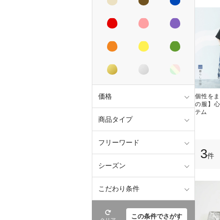
価格
個性をま
の服】
テム
商品タイプ
フリーワード
3
件
シーズン
こだわり条件
この条件でさがす