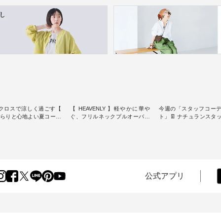
クロスで涼しく過ごす【
【 HEAVENLY 】軽やかに華や
今週の「スタッフコー
】さらりと心地よい夏コーデ
ぐ、フリルネックプルオーバー
ト」👖 ナチュランスタッフのリ
・ 天然素材を生かしたナチュラ
アルなコーディネート
ダードな服を提案する
ルスタイルで人気の
します♪ 今回は、8/1に再入荷
スオー）」。 今回は、
「HEAVENLY」から、 新作プル
し、 すでに残りわずか
凹凸と軽やかな風合いを
オーバーが届きました。 ほんの
いる大人気の ナチュラン
パナマ織で仕立てた、
り透け感のある涼やかな生地
記念アイテム 「もっと
yブラウスとイージーテーパ
に、 ふんわりとしたフリルをあ
ネンのよくばりパンツ」
ンツをご紹介します。 コ
しらった襟元が印象的。 シンプ
ッフが着用してみました🌿 
公式アプリ
リネンのさらりとした肌
ルな装いに、 さりげない華やぎ
ごとのサイズ感や着用
で、 汗ばむ季節にも心地
を添えてくれる一枚です。 モデ
ぜひ参考にしてみてく
 単品でもセットアップで
ル身長：164cm --------------------
ね。 ＝＝＝＝＝＝＝＝＝＝＝
める2つのアイテムです。
--------- HEAVENLY ----------------
8/10（月）AM9:59まで
-------------------- so -------
------------- ■チェックシャーリン
いリネン服ウィーク開
----------- ■コットンリ
グフリルネックプルオーバー
対象のリネン100％アイ