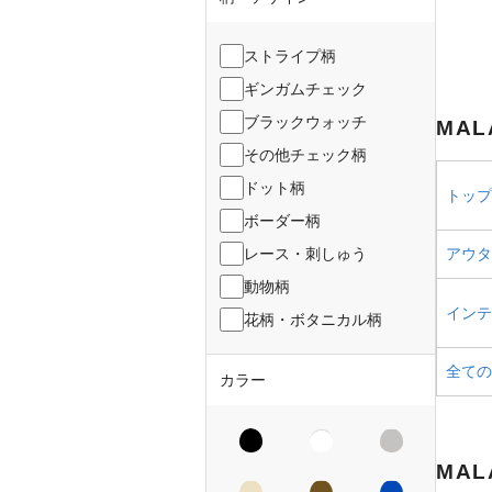
ストライプ柄
ギンガムチェック
ブラックウォッチ
MAL
その他チェック柄
ドット柄
トップス
ボーダー柄
レース・刺しゅう
アウター
動物柄
インテリ
花柄・ボタニカル柄
全ての
カラー
MAL