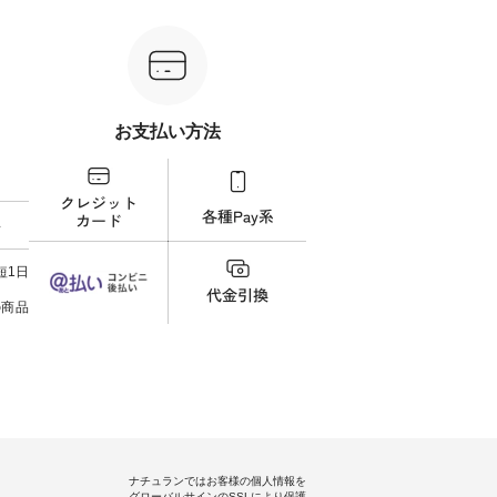
ただくと
限定です。 ぜひお早めにご覧く
入いただいたお客様へもれなく
-----------
ーポンを
ださい。 モデル身長：
プレゼント。 ※ 数量限定のた
写真の
＝＝＝＝
160cm/164cm ----------------------
め、なくなり次第終了となりま
フィール（
------- &yarn ------------------------
す。 この機会に、ぜひお買い物
らどうぞ 「ナチュラン
ム ■
----- ■【迷わず決まる】ボーダー
をお楽しみください。 ------------
番号
よくばり
T×サロペットセット
----------------- ▶️ お買い物は写真
ださいね。 #life
 ・モモ
¥19,161（税込） ＜8月10日
のタグをタップ またはプロフィ
#nat
お支払い方法
 注文番
AM9:59まで上記【10％OFF】タ
ール（@natulan_official）からど
ィネー
イムセール価格＞ ・ブルー×ナ
うぞ 「ナチュラン」で 注文番号
ラル 
：koishi
チュラル ・ピンク×ナチュラル
や商品名を検索してみてくださ
しむ 
・ブラック×ナチュラル ・ブル
いね。 #lifewear #fashion
コーデ
ネンで軽
ー×ブラック ・ピンク×ブラック
#natulan #今日のコーデ #コーデ
ン #
料
しいで
・ブラック×ブラック [ 注文番
ィネート #ファッション #ナチュ
#夏コー
たら涼し
号：MTO-263J-31965 ] -----------
ラル #日々の暮らし #暮らしを楽
ィロウ #natulan #
×ピンク
------------------ ▶️ お買い物は写
しむ #シンプルライフ #シンプル
#natula
短1日
ったの
真のタグをタップ またはプロフ
コーデ #大人女子 #15周年 #ノベ
をシアー
ィール（@natulan_official）から
ルティ #コットンバッグ #よしい
の商品
合わせて
どうぞ 「ナチュラン」で 注文番
ちひろ #イラストレーター #コラ
号や商品名を検索してみてくだ
ボ #natulan #ナチュラン
150cm
さいね。 #lifewear #fashion
#natulan_official.
エストが
#natulan #今日のコーデ #コーデ
っている
ィネート #ファッション #ナチュ
とができ
ラル #日々の暮らし #暮らしを楽
っと暗い
しむ #シンプルライフ #シンプル
明るい色
コーデ #大人女子 #サロペットコ
ぎないよ
ーデ #ボーダーコーデ #サロペッ
てトレン
ト #サロペットパンツ #ボーダー
ナチュランではお客様の個人情報を
tシャツ #夏コーデ #andyarn #ア
グローバルサインのSSLにより保護