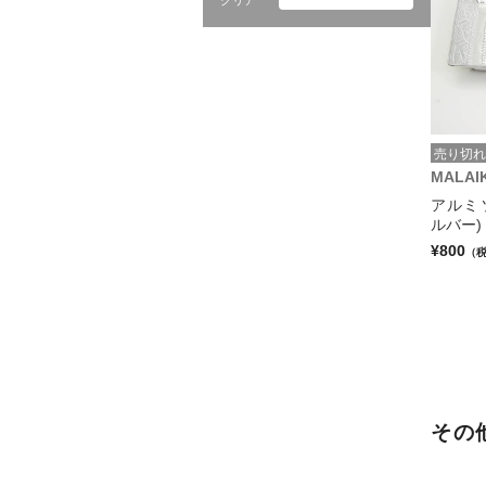
クリア
売り切れ
MALAI
アルミソ
ルバー)
¥800
（
その