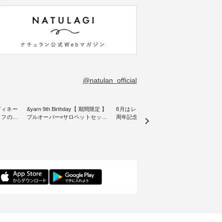
@natulan_official
ディネー
&yarn 9th Birthday【 期間限定 】
8月はレモン柄！ ナチュラン15
リネン
プルオーバー×サロペットセット
周年記念ノベルティバッグ【第2
blue
をご紹介
・ ナチュランオリジナルブラン
弾】 ８月プレゼント用デザイン
ックベスト ・
ド「&yarn」は、 おかげさまで9
が新登場♪ よしいちひろさん描
こだわ
となって
周年を迎えました。 「サロペッ
き下ろし オリジナルコットンバ
にした
15周年
トを着てみたいけれど、 合わせ
ッグをプレゼント！ ・ 日頃の感
wil
選べるリ
るインナーが難しい」というお
謝の気持ちを込めて ナチュラン
きました。 夏の
 をスタ
客様の声にお応えして、 人気の
15周年を記念した限定バッグを
加えた
身長
リネンサロペットとボーダープ
ご用意しました。 人気イラスト
る一枚
感など、
ルオーバーをセットでご用意。
レーター、よしいちひろさん
デル身長：160cm
ださい
ナチュラルとブラックのサロペ
（@chocochop2）による 描き下
--------
ットに、 ブルー・ピンク・ブラ
ろしイラストをプリントした ナ
-------------
 ＼涼し
ックのプルオーバーを組み合わ
チュランだけの特別なバッグで
イドボ
催中⏰／
せた、 全6セットを展開しま
す。 2026年8月1日（土）0:00よ
込） 
テムを合
す。 販売は8月10日までの期間
り、 12,000円（税込）以上ご購
文番号：IS