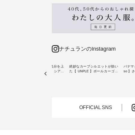
ナチュランのInstagram
【わた
猛暑日が続く毎日に、気分を上
絶妙なカーブシルエットが効い
パナマ
クワン
げてくれるブラウスを。 シアー
た【 UNPLE 】ボールカーゴイ
so 
素材、レースやフリルなど、 ト
ージーパンツ ・ ありそうでなか
・ 毎日の“とっても”になれる、
夏のお
レンドを抑えた季節のおすすめ
ったシンプルな服を提案する「
スタン
ブラウスをピックアップ！ リネ
UNPLE 」より、 軽やかなはき
「so（エ
ょっと
ンやコットンなど快適な天然素
心地ときれいなシルエットを両
独特の
し気な
材も豊富で、 次の夏まで長く楽
立した、 ボールカーゴイージー
持つ 
しみたくなるアイテムが揃って
パンツのご紹介。 ハリのあるコ
2wa
ぴった
います。 ぜひ、この夏のコーデ
ットン素材が立体的なフォルム
ードパ
OFFICIAL SNS
の参考に♪ ---------------------
を描く、 カジュアルながらも大
ットン
7/31（金）昼12時まで 【期間限
人らしいアイテムです。 モデル
ざわり
---- ■
定】で トップス◆送料無料◆ク
身長：165cm -----------------------
よく、
ース
ーポンもプレゼント中♪ ----------
------ UNPLE ------------------------
も楽し
イト ・
----------- ▼夏空に映える主役ブ
----- ■ボールカーゴイージーパン
---------
 [ 注
ラウス【8選】 ---------------------
ツ ¥11,550（税込） ・カーキ ・
-----------