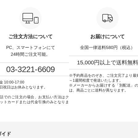
ナマクロス 2wayTライ
¥12,650（税込） ・ホワイト×ブ
計5,000円以上ご購入い
ス ¥7,590（税込） ・グ
ラック ・ネイビー ・オフ [ 注文
使える【送料無料】ク
・タータンチェック ・ナチ
番号：DLW-263T-30714 ] --------
プレゼント中◎ ＝＝＝
 ・チャコール [ 注文番
--------------------- ▶️ お買い物は
＝＝＝＝ ▼今週の「スタッフコ
63T-31348 ] ■コット
写真のタグをタップ またはプロ
ーディネート」着用アイテ
ンパナマクロス イージ
フィール（@natulan_official）か
もっと選べるリネンの
ードパンツ ¥7,590（税
らどうぞ 「ナチュラン」で 注文
パンツ ¥9,900（税込）
ご注文方法について
お届けについて
・グレー ・タータンチェッ
番号や商品名を検索してみてく
・コーヒー ・クロマメ [
ナチュラル ・チャコール [
ださいね。 #lifewear #fashion
号：IIR-262P-29223 ] -------------
PC、スマートフォンにて
全国一律送料580円（税込）
CSO-263P-31349 ] --
#natulan #今日のコーデ #コーデ
---------------- ①スタッフ
---------------- ▶️ お買い
ィネート #ファッション #ナチュ
/ 身長155cm ▼スタッフコメン
24時間ご注文可能。
真のタグをタップ または
ラル #日々の暮らし #暮らしを楽
ト 上ほどよい厚みのリ
15,000円以上で送料無
ロフィール
しむ #シンプルライフ #シンプル
いのに透けないのは嬉
03-3221-6609
ulan_official）からどうぞ
コーデ #大人女子 #シャツ #シャ
す。 暑い夏もこれだっ
ュラン」で 注文番号や商
ツコーデ #フリルシャツ #チェッ
く過ごせますね♪ ピンク
※予約商品をのぞき、ご注文完了より最
検索してみてください
クシャツ #チェックシャツコー
の組み合わせにしたか
～1週間程度で発送いたします。
 10:00-17:00
デ #夏コーデ #HEAVENLY #ヘブ
で、 ピンクのボーダー
※メーカーからお届けする「別配送」
日祝日はお休みとなります。
のコーデ #コーディネート
ンリー #natulan #ナチュラン
ブラウスのインナーに
は、商品ごとに送料が異なります。
ッション #ナチュラル #
#natulan_official.
みました。 --------------------------
話でのご注文の場合、お支払い方法はク
暮らし #暮らしを楽しむ #
--- ②スタッフ：sk / 身長
ットカードまたは代金引換のみとなりま
ルライフ #シンプルコー
▼スタッフコメント ウ
人女子 #ブラウス #パンツ
ゴムでしっかりと留ま
トンリネン #パマナクロス
ので、 安心してはくこ
ナ織り #セットアップ #涼
ます♪ ボトムスがちょ
#夏コーデ #so #エスオー
色味なのでトップスは
tulan #ナチュラン
を。 シンプルになりす
_official.
うに、 ビスチェを重ね
ガイド
ド感をプラスしました。 ---------