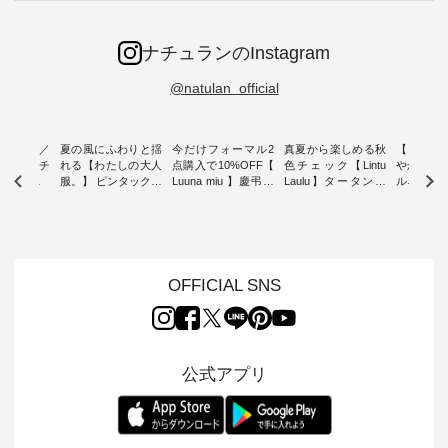
ナチュランのInstagram
@natulan_official
ミユキ／
夏の風にふわりと揺
今だけフォーマル2
真夏から楽しめる秋
【 HEAV
 】ねこモチ
れる【わたしの大人
点購入で10%OFF【
色チェック【Lintu
やかに華
雑貨 ・ 8
服。】 ピンタックワ
Luuna miu 】慶弔両
Laulu】タータンチ
ルネック
「世界猫の
ンピース ・ 軽やか
用ノーカラージャケ
ェックギャザースカ
ー ・ 天然素材を生
、 愛らし
なワンピーススタイ
ット ・ 身に纏うだ
ート ・ ゆったりと
かしたナ
チーフのア
ルを楽しめるのは、
けでほっとする着心
した着心地の大人の
タイル
。 ナチ
夏のおしゃれの醍醐
地を大切にした フォ
日常着を提案する、
「HEAV
も人気の
味。 今回ご紹介する
ーマル服のオリジナ
ナチュランオリジナ
ら、 新作
（松尾ミユ
のは 袖を通すだけで
ルブランド「 Luuna
ルブランド「 Lintu
ーが届きま
OFFICIAL SNS
」と
ちょっとひんやり、
miu 」から、 新たに
Laulu 」から、 季節
んのり透
co」から、
見た目にも涼し気な
フォーマルジャケッ
をまたいで穿けるチ
涼やかな生
るだけで気
ワンピース。 日常か
トが仲間入り。 ワン
ェックスカートが新
んわりと
 バッグや
ら夏休みのお出かけ
ピースとのバランス
登場。 真夏にうれし
をあしら
紹介しま
まで、 暑い夏にぴっ
を考え、 丈感やシル
い涼やかさと、 秋を
印象的。 
公式アプリ
たりの新作です。 モ
エット、着心地まで
先取りできる落ち着
装いに、 
-- 松尾ミユキ
デル身長：168cm --
丁寧に設計。 特別な
いた色合いを兼ね備
華やぎを
------------
-------------------------
日を心地よく過ごせ
えたアイテムを、 詳
る一枚です。 
-- &yarn --------------
る一着に仕上げまし
しくご紹介します。
身長：164cm ---
バッグ
--------------- ■ピン
た。 モデル身長：
モデル身長：164cm
-------------