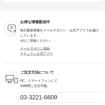
（税込） ・
タックワンピース
164cm ----------------
-------------------------
HEAVENLY -
・Leo ・
¥12,900（税込） ・
------------- Luuna
---- Lintu Laulu -------
-------------
ella [ 注文
ホワイト ・スモーク
miu --------------------
---------------------- ■
ェックシ
-263B-
ブルー ・ネイビー [
--------- ■【慶弔両
タータンチェックギ
フリルネ
注文番号：MTO-
用】ノーカラーフォ
ャザースカート
ーバー ¥1
ットヘアク
263W-29752 ] -------
ーマルジャケット
¥9,900（税込） ・レ
込） ・ホ
お得な情報配信中
,320（税
---------------------- ▶️
¥16,500（税込） [
ッド系 ・グリーン系
ラック 
settes ・
お買い物は写真のタ
注文番号：KOA-
[ 注文番号：MTO-
・オフ [
毎日最新情報をメールマガジン・
公式アプリでお届け
Chloe [ 注
グをタップ またはプ
262O-31095 ] ■【慶
263S-27183 ] --------
DLW-263T-3
EMW-
ロフィール
弔両用】大切な日の
--------------------- ▶️
-------------
しています。
] ■松尾
（@natulan_official）
ボタンフレアワンピ
お買い物は写真のタ
-- ▶️ お買い物は写真
ぜひご登録ください。
キャットハ
からどうぞ 「ナチュ
ース ¥18,700（税
グをタップ またはプ
のタグをタ
マグ ¥
ラン」で 注文番号や
込） [ 注文番号：
ロフィール
はプロ
メールマガジン登録
（税込） ・
商品名を検索してみ
KOA-252W-22368 ]
（@natulan_official）
（@natulan
ナチュラン公式アプリ
Noisettes
てくださいね。
■【慶弔両用】大切
からどうぞ 「ナチュ
からどうぞ 「ナ
・Chloe [
#lifewear #fashion
な日のボウタイAラ
ラン」で 注文番号や
ラン」で 
：EMW-
#natulan #今日のコ
インワンピース
商品名を検索してみ
商品名を
------
ーデ #コーディネー
¥18,700（税込） [
てくださいね。
てくだ
--------
ト #ファッション #
注文番号：KOA-
#lifewear #fashion
#lifewear
ご注文方法について
-----------
ナチュラル #日々の
252W-22369 ] -------
#natulan #今日のコ
#natula
がま口
暮らし #暮らしを楽
---------------------- ▶️
ーデ #コーディネー
ーデ #コ
ォレット
しむ #シンプルライ
お買い物は写真のタ
ト #ファッション #
ト #ファ
PC、スマートフォンにて
0（税込） ・
フ #シンプルコーデ
グをタップ またはプ
ナチュラル #日々の
ナチュラル
24時間ご注文可能。
 ・ブルー
#大人女子 #ワンピ
ロフィール
暮らし #暮らしを楽
暮らし #
・ミモザイ
ース #ピンタック #
（@natulan_official）
しむ #シンプルライ
しむ #シ
シルエット
涼やか素材 #夏ワン
からどうぞ 「ナチュ
フ #シンプルコーデ
フ #シン
03-3221-6609
 注文番号：
ピ #夏コーデ
ラン」で 注文番号や
#大人女子 #スカー
#大人女子 
-31607 ]
#andyarn #アンドヤ
商品名を検索してみ
ト #フレアスカート
シャツコー