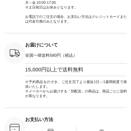
ミニウォレ
ーン #オリジナルブ
てくださいね。
#チェック柄 #ター
ルシャツ 
月～金 10:00-17:00
790（税込）
ランド #natulan #ナ
#lifewear #fashion
タンチェック #秋色
シャツ #
※土日祝日はお休みとなります。
号：NCO-
チュラン
#natulan #今日のコ
#夏コーデ #Lintu
ャツコーデ
] ■ラテ
#natulan_official.
ーデ #コーディネー
Laulu #リントゥラウ
デ #HEAV
お電話でのご注文の場合、お支払い方法はクレジットカードまた
トート
ト #ファッション #
ル #オリジナルブラ
ブンリー #natulan #
は代金引換のみとなります。
0（税込） [
ナチュラル #日々の
ンド #natulan #ナチ
ナチ
：NCO-
暮らし #暮らしを楽
ュラン
#natulan_of
] ■キー
しむ #シンプルライ
#natulan_official.
,970（税
フ #シンプルコーデ
注文番号：
#大人女子 #フォー
お届けについて
00150 ] -
マル #ブラックフォ
------------
ーマル #ジャケット
全国一律送料580円（税込）
#ワンピース #冠婚
タップ ま
葬祭 #Luunamiu #ル
フィール
ウナミウ #オリジナ
15,000円以上で送料無料
_official）
ルブランド #natulan
チュ
#ナチュラン
注文番号や
#natulan_official.
※予約商品をのぞき、ご注文完了より最短1日～1週間程度で発
検索してみ
送いたします。
さいね。
※メーカーからお届けする「別配送」の商品は、商品ごとに送料
 #fashion
が異なります。
n #今日のコ
ーディネー
ッション #
 #日々の
暮らしを楽
お支払い方法
ンプルライ
プルコーデ