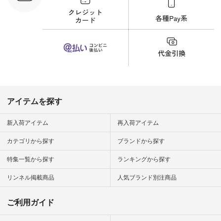
#猫 #猫グ
界猫の日 #
財布 #ポー
カップ #猫
松尾ミユキ
o #アオネコ
n #ナチュラ
official.
アイテムを探す
新入荷アイテム
再入荷アイテム
カテゴリから探す
ブランドから探す
特集一覧から探す
ランキングから探す
リンネル掲載商品
人気ブランド別注商品
ご利用ガイド