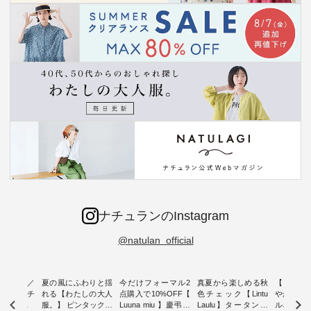
ナチュランのInstagram
@natulan_official
ミユキ／
夏の風にふわりと揺
今だけフォーマル2
真夏から楽しめる秋
【 HEAV
 】ねこモチ
れる【わたしの大人
点購入で10%OFF【
色チェック【Lintu
やかに華
雑貨 ・ 8
服。】 ピンタックワ
Luuna miu 】慶弔両
Laulu】タータンチ
ルネック