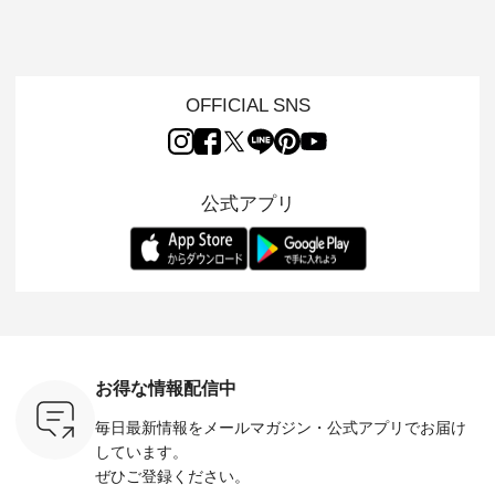
「世界猫の
ンピース ・ 軽やか
用ノーカラージャケ
ェックギャザースカ
ー ・ 天然素材を生
、 愛らし
なワンピーススタイ
ット ・ 身に纏うだ
ート ・ ゆったりと
かしたナ
チーフのア
ルを楽しめるのは、
けでほっとする着心
した着心地の大人の
タイル
。 ナチ
夏のおしゃれの醍醐
地を大切にした フォ
日常着を提案する、
「HEAV
も人気の
味。 今回ご紹介する
ーマル服のオリジナ
ナチュランオリジナ
ら、 新作
（松尾ミユ
のは 袖を通すだけで
ルブランド「 Luuna
ルブランド「 Lintu
ーが届きま
OFFICIAL SNS
」と
ちょっとひんやり、
miu 」から、 新たに
Laulu 」から、 季節
んのり透
co」から、
見た目にも涼し気な
フォーマルジャケッ
をまたいで穿けるチ
涼やかな生
るだけで気
ワンピース。 日常か
トが仲間入り。 ワン
ェックスカートが新
んわりと
 バッグや
ら夏休みのお出かけ
ピースとのバランス
登場。 真夏にうれし
をあしら
紹介しま
まで、 暑い夏にぴっ
を考え、 丈感やシル
い涼やかさと、 秋を
印象的。 
公式アプリ
たりの新作です。 モ
エット、着心地まで
先取りできる落ち着
装いに、 
-- 松尾ミユキ
デル身長：168cm --
丁寧に設計。 特別な
いた色合いを兼ね備
華やぎを
------------
-------------------------
日を心地よく過ごせ
えたアイテムを、 詳
る一枚です。 
-- &yarn --------------
る一着に仕上げまし
しくご紹介します。
身長：164cm ---
バッグ
--------------- ■ピン
た。 モデル身長：
モデル身長：164cm
-------------
（税込） ・
タックワンピース
164cm ----------------
-------------------------
HEAVENLY -
・Leo ・
¥12,900（税込） ・
------------- Luuna
---- Lintu Laulu -------
-------------
ella [ 注文
ホワイト ・スモーク
miu --------------------
---------------------- ■
ェックシ
-263B-
ブルー ・ネイビー [
--------- ■【慶弔両
タータンチェックギ
フリルネ
注文番号：MTO-
用】ノーカラーフォ
ャザースカート
ーバー ¥1
ットヘアク
263W-29752 ] -------
ーマルジャケット
¥9,900（税込） ・レ
込） ・ホ
お得な情報配信中
,320（税
---------------------- ▶️
¥16,500（税込） [
ッド系 ・グリーン系
ラック 
settes ・
お買い物は写真のタ
注文番号：KOA-
[ 注文番号：MTO-
・オフ [
毎日最新情報をメールマガジン・
公式アプリでお届け
Chloe [ 注
グをタップ またはプ
262O-31095 ] ■【慶
263S-27183 ] --------
DLW-263T-3
EMW-
ロフィール
弔両用】大切な日の
--------------------- ▶️
-------------
しています。
] ■松尾
（@natulan_official）
ボタンフレアワンピ
お買い物は写真のタ
-- ▶️ お買い物は写真
ぜひご登録ください。
キャットハ
からどうぞ 「ナチュ
ース ¥18,700（税
グをタップ またはプ
のタグをタ