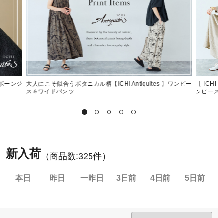
ンボーンジ
大人にこそ似合うボタニカル柄【ICHI Antiquites 】ワンピー
【 IC
ス＆ワイドパンツ
ンピー
新入荷
（商品数:
325
件）
本日
昨日
一昨日
3日前
4日前
5日前