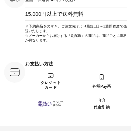
#ワンピース #冠婚
タップ ま
葬祭 #Luunamiu #ル
フィール
ウナミウ #オリジナ
15,000円以上で送料無料
_official）
ルブランド #natulan
チュ
#ナチュラン
注文番号や
#natulan_official.
※予約商品をのぞき、ご注文完了より最短1日～1週間程度で発
検索してみ
送いたします。
さいね。
※メーカーからお届けする「別配送」の商品は、商品ごとに送料
 #fashion
が異なります。
n #今日のコ
ーディネー
ッション #
 #日々の
暮らしを楽
お支払い方法
ンプルライ
プルコーデ
#猫 #猫グ
界猫の日 #
財布 #ポー
カップ #猫
松尾ミユキ
o #アオネコ
n #ナチュラ
official.