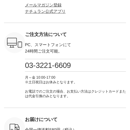
マグ ¥
ラン」で 注文番号や
込） [ 注文番号：
ロフィール
はプロ
メールマガジン登録
（税込） ・
商品名を検索してみ
KOA-252W-22368 ]
（@natulan_official）
（@natulan
ナチュラン公式アプリ
Noisettes
てくださいね。
■【慶弔両用】大切
からどうぞ 「ナチュ
からどうぞ 「ナ
・Chloe [
#lifewear #fashion
な日のボウタイAラ
ラン」で 注文番号や
ラン」で 
：EMW-
#natulan #今日のコ
インワンピース
商品名を検索してみ
商品名を
------
ーデ #コーディネー
¥18,700（税込） [
てくださいね。
てくだ
--------
ト #ファッション #
注文番号：KOA-
#lifewear #fashion
#lifewear
ご注文方法について
-----------
ナチュラル #日々の
252W-22369 ] -------
#natulan #今日のコ
#natula
がま口
暮らし #暮らしを楽
---------------------- ▶️
ーデ #コーディネー
ーデ #コ
ォレット
しむ #シンプルライ
お買い物は写真のタ
ト #ファッション #
ト #ファ
PC、スマートフォンにて
0（税込） ・
フ #シンプルコーデ
グをタップ またはプ
ナチュラル #日々の
ナチュラル
24時間ご注文可能。
 ・ブルー
#大人女子 #ワンピ
ロフィール
暮らし #暮らしを楽
暮らし #
・ミモザイ
ース #ピンタック #
（@natulan_official）
しむ #シンプルライ
しむ #シ
シルエット
涼やか素材 #夏ワン
からどうぞ 「ナチュ
フ #シンプルコーデ
フ #シン
03-3221-6609
 注文番号：
ピ #夏コーデ
ラン」で 注文番号や
#大人女子 #スカー
#大人女子 
-31607 ]
#andyarn #アンドヤ
商品名を検索してみ
ト #フレアスカート
シャツコー
ミニウォレ
ーン #オリジナルブ
てくださいね。
#チェック柄 #ター
ルシャツ 
月～金 10:00-17:00
790（税込）
ランド #natulan #ナ
#lifewear #fashion
タンチェック #秋色
シャツ #
※土日祝日はお休みとなります。
号：NCO-
チュラン
#natulan #今日のコ
#夏コーデ #Lintu
ャツコーデ
] ■ラテ
#natulan_official.
ーデ #コーディネー
Laulu #リントゥラウ
デ #HEAV
お電話でのご注文の場合、お支払い方法はクレジットカードまた
トート
ト #ファッション #
ル #オリジナルブラ
ブンリー #natulan #
は代金引換のみとなります。
0（税込） [
ナチュラル #日々の
ンド #natulan #ナチ
ナチ
：NCO-
暮らし #暮らしを楽
ュラン
#natulan_of
] ■キー
しむ #シンプルライ
#natulan_official.
,970（税
フ #シンプルコーデ
注文番号：
#大人女子 #フォー
お届けについて
00150 ] -
マル #ブラックフォ
------------
ーマル #ジャケット
全国一律送料580円（税込）