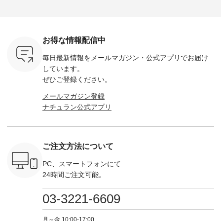
----- ■ボ
イテムです。 --------
------------------ ■チ
で🎫 ＼涼しいリネン
を組み合わ
ゴイージー
--------------------- so
ェックシャーリング
服ウィーク開催中⏰
6セット
1,550（税
-------------------------
フリルネックプルオ
／ 対象のリネン
す。 販売は8月10日
ーキ ・ブ
---- ■コットンリネ
ーバー ¥12,650（税
100％アイテムを合
までの期
ベージュ [
ンパナマクロス
込） ・ホワイト×ブ
計5,000円以上ご購
す。 ぜひ
お得な情報配信中
：UNL-
2wayTラインブラウ
ラック ・ネイビー
入いただくと 使える
覧ください。 
------
ス ¥7,590（税込）
・オフ [ 注文番号：
【送料無料】クーポ
身長：160c
毎日最新情報をメールマガジン・
公式アプリでお届け
-------- ▶️
・グレー ・タータン
DLW-263T-30714 ] --
ンをプレゼント中◎
-------------
は写真のタ
チェック ・ナチュラ
-------------------------
＝＝＝＝＝＝＝＝＝
---- &yarn 
しています。
 またはプ
ル ・チャコール [ 注
-- ▶️ お買い物は写真
＝＝ ▼今週の「スタ
---------------
ぜひご登録ください。
ィール
文番号：CSO-263T-
のタグをタップ また
ッフコーディネー
わず決ま
_official）
31348 ] ■コットンリ
はプロフィール
ト」着用アイテム ■
ーT×サロ
メールマガジン登録
チュ
ネンパナマクロス
（@natulan_official）
もっと選べるリネン
ト ¥19,
ナチュラン公式アプリ
注文番号や
イージーテーパード
からどうぞ 「ナチュ
のよくばりパンツ
＜8月10日 
検索してみ
パンツ ¥7,590（税
ラン」で 注文番号や
¥9,900（税込） ・モ
で上記【1
さいね。
込） ・グレー ・タ
商品名を検索してみ
モ ・コーヒー ・ク
タイムセ
 #fashion
ータンチェック ・ナ
てくださいね。
ロマメ [ 注文番号：
・ブルー
n #今日のコ
チュラル ・チャコー
#lifewear #fashion
IIR-262P-29223 ] ----
ル ・ピン
ご注文方法について
ーディネー
ル [ 注文番号：
#natulan #今日のコ
-------------------------
ラル ・ブ
ッション #
CSO-263P-31349 ] -
ーデ #コーディネー
①スタッフ：koishi /
チュラル 
 #日々の
-------------------------
ト #ファッション #
身長155cm ▼スタッ
ブラック 
PC、スマートフォンにて
暮らしを楽
--- ▶️ お買い物は写
ナチュラル #日々の
フコメント 上ほどよ
ブラック 
24時間ご注文可能。
ンプルライ
真のタグをタップ ま
暮らし #暮らしを楽
い厚みのリネンで軽
×ブラック
プルコーデ
たはプロフィール
しむ #シンプルライ
いのに透けないのは
号：MTO
 #パンツ
（@natulan_official）
フ #シンプルコーデ
嬉しいです。 暑い夏
31965 ] ---------------
03-3221-6609
カーゴパン
からどうぞ 「ナチュ
#大人女子 #シャツ #
もこれだったら涼し
-------------- ▶️
ゴパンツコ
ラン」で 注文番号や
シャツコーデ #フリ
く過ごせますね♪ ピ
い物は写
夏コーデ
商品名を検索してみ
ルシャツ #チェック
ンク×ピンクの組み
タップ ま
月～金 10:00-17:00