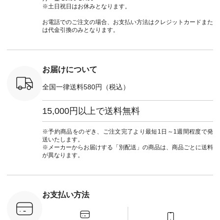
 #アンプル
てくださいね。
シャツ #チェックシ
合わせにしたかった
ィ
※土日祝日はお休みとなります。
n #ナチュラ
#lifewear #fashion
ャツコーデ #夏コー
ので、 ピンクのボー
（@natulan
official.
#natulan #今日のコ
デ #HEAVENLY #ヘ
ダーをシアーブラウ
からどうぞ 「ナ
お電話でのご注文の場合、お支払い方法はクレジットカードまた
ーデ #コーディネー
ブンリー #natulan #
スのインナーに合わ
ラン」で 
は代金引換のみとなります。
ト #ファッション #
ナチュラン
せてみました。 -----
商品名を
ナチュラル #日々の
#natulan_official.
------------------------
てくだ
暮らし #暮らしを楽
②スタッフ：sk / 身
#lifewear
しむ #シンプルライ
長150cm ▼スタッフ
#natula
フ #シンプルコーデ
コメント ウエストが
ーデ #コ
お届けについて
#大人女子 #ブラウ
ゴムでしっかりと留
ト #ファ
ス #パンツ #コット
まっているので、 安
ナチュラル
全国一律送料580円（税込）
ンリネン #パマナク
心してはくことがで
暮らし #
ロス #パマナ織り #
きます♪ ボトムスが
しむ #シ
セットアップ #涼コ
ちょっと暗い色味な
フ #シン
15,000円以上で送料無料
ーデ #夏コーデ #so
のでトップスは明る
#大人女子
#エスオー #natulan
い色を。 シンプルに
ットコーデ
#ナチュラン
なりすぎないよう
ーコーデ 
※予約商品をのぞき、ご注文完了より最短1日～1週間程度で発
#natulan_official.
に、 ビスチェを重ね
ト #サロ
送いたします。
てトレンド感をプラ
ツ #ボー
※メーカーからお届けする「別配送」の商品は、商品ごとに送料
スしました。 --------
#夏コーデ #
が異なります。
--------------------- ③
#アン
スタッフ：uruma /
#natula
身長160cm ▼スタッ
ン #natulan_
フコメント カジュア
ルなイメージでした
お支払い方法
が、 きれいめにもマ
ッチするという意外
な一面を発見できま