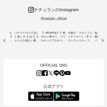
ナチュランのInstagram
@natulan_official
ーブシルエ
パナマクロスで涼し
【 HEAVENLY 】軽
今週の「スタッフコ
&yarn 9th
効いた【
く過ごす【 so 】さ
やかに華やぐ、フリ
ーディネート」👖 ナ
期間限定 
 】ボールカ
らりと心地よい夏コ
ルネックプルオーバ
チュランスタッフの
バー×サ
ジーパンツ
ーデ ・ 毎日の“とっ
ー ・ 天然素材を生
リアルなコーディネ
ット ・ ナチュラン
ても”になれる、 ス
かしたナチュラルス
ートをご紹介します
オリジナ
ルな服を提
タンダードな服を提
タイルで人気の
♪ 今回は、8/1に再入
「&yarn
NPLE 」
案する「so（エスオ
「HEAVENLY」か
荷し、 すでに残りわ
げさまで
やかなはき
ー）」。 今回は、独
ら、 新作プルオーバ
ずかとなっている大
えました。 「サ
れいなシル
特の凹凸と軽やかな
ーが届きました。 ほ
人気の ナチュラン
ットを着
OFFICIAL SNS
両立した、
風合いを持つ パナマ
んのり透け感のある
15周年記念アイテム
れど、 合
ーゴイージ
織で仕立てた、
涼やかな生地に、 ふ
「もっと選べるリネ
ナーが難
のご紹介。
2wayブラウスとイ
んわりとしたフリル
ンのよくばりパン
うお客様
るコットン
ージーテーパードパ
をあしらった襟元が
ツ」 をスタッフが着
えして、 
体的なフォ
ンツをご紹介しま
印象的。 シンプルな
用してみました🌿 身
ンサロペ
公式アプリ
、 カジュ
す。 コットンリネン
装いに、 さりげない
長ごとのサイズ感や
ダープル
らも大人ら
のさらりとした肌ざ
華やぎを添えてくれ
着用感など、 ぜひ参
セットでご
テムです。
わりで、 汗ばむ季節
る一枚です。 モデル
考にしてみてくださ
チュラル
：165cm
にも心地よく、 単品
身長：164cm --------
いね。 ＝＝＝＝＝＝
のサロペッ
------------
でもセットアップで
---------------------
＝＝＝＝＝
ルー・ピ
-----------
も楽しめる2つのア
HEAVENLY -----------
8/10（月）AM9:59ま
ックのプ