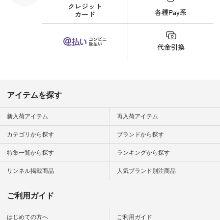
した！ 腰周りが気に
なってスカートをは
くことが多いのです
が、 これなら自然に
体型もカバーしてく
れるので スカート派
の方にもおすすめし
たい一本です。 -----
------------------------
▶️商品詳細やお買い
物は写真のタグをタ
ップ またはプロフィ
アイテムを探す
ール
（@natulan_official）
から 「ナチュラン」
新入荷アイテム
再入荷アイテム
のサイトにアクセス
して 注文番号や商品
カテゴリから探す
ブランドから探す
名を検索してみてく
ださいね。 #lifewear
特集一覧から探す
ランキングから探す
#fashion #natulan #
今日のコーデ #コー
ディネート #ファッ
リンネル掲載商品
人気ブランド別注商品
ション #ナチュラル
#ナチュラン #日々
の暮らし #暮らしを
ご利用ガイド
楽しむ #シンプルラ
イフ #シンプルコー
デ #大人女子 #スタ
はじめての方へ
ご利用ガイド