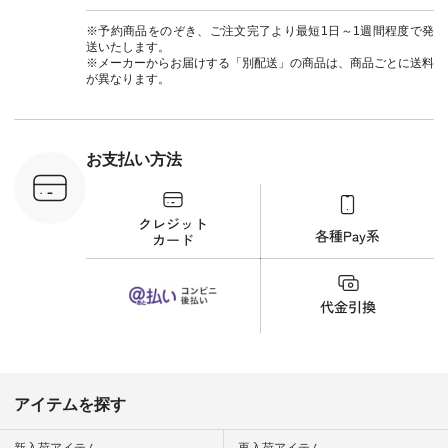
#エスオー #natulan
い色を。 シンプルに
ットコーデ
#ナチュラン
なりすぎないよう
ーコーデ 
※予約商品をのぞき、ご注文完了より最短1日～1週間程度で発
#natulan_official.
に、 ビスチェを重ね
ト #サロ
送いたします。
てトレンド感をプラ
ツ #ボー
※メーカーからお届けする「別配送」の商品は、商品ごとに送料
スしました。 --------
#夏コーデ #
が異なります。
--------------------- ③
#アン
スタッフ：uruma /
#natula
身長160cm ▼スタッ
ン #natulan_
フコメント カジュア
ルなイメージでした
お支払い方法
が、 きれいめにもマ
ッチするという意外
な一面を発見できま
した！ 腰周りが気に
なってスカートをは
くことが多いのです
が、 これなら自然に
体型もカバーしてく
れるので スカート派
の方にもおすすめし
たい一本です。 -----
------------------------
▶️商品詳細やお買い
物は写真のタグをタ
ップ またはプロフィ
アイテムを探す
ール
（@natulan_official）
から 「ナチュラン」
新入荷アイテム
再入荷アイテム