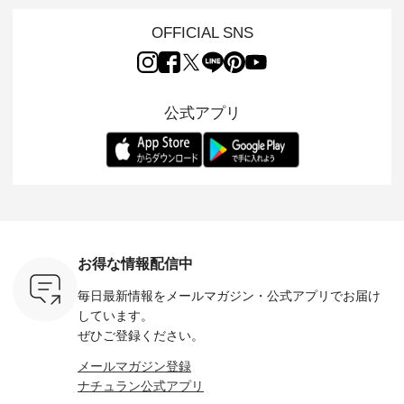
やかなはき
ー）」。 今回は、独
ら、 新作プルオーバ
ずかとなっている大
えました。 「サ
れいなシル
特の凹凸と軽やかな
ーが届きました。 ほ
人気の ナチュラン
ットを着
OFFICIAL SNS
両立した、
風合いを持つ パナマ
んのり透け感のある
15周年記念アイテム
れど、 合
ーゴイージ
織で仕立てた、
涼やかな生地に、 ふ
「もっと選べるリネ
ナーが難
のご紹介。
2wayブラウスとイ
んわりとしたフリル
ンのよくばりパン
うお客様
るコットン
ージーテーパードパ
をあしらった襟元が
ツ」 をスタッフが着
えして、 
体的なフォ
ンツをご紹介しま
印象的。 シンプルな
用してみました🌿 身
ンサロペ
公式アプリ
、 カジュ
す。 コットンリネン
装いに、 さりげない
長ごとのサイズ感や
ダープル
らも大人ら
のさらりとした肌ざ
華やぎを添えてくれ
着用感など、 ぜひ参
セットでご
テムです。
わりで、 汗ばむ季節
る一枚です。 モデル
考にしてみてくださ
チュラル
：165cm
にも心地よく、 単品
身長：164cm --------
いね。 ＝＝＝＝＝＝
のサロペッ
------------
でもセットアップで
---------------------
＝＝＝＝＝
ルー・ピ
-----------
も楽しめる2つのア
HEAVENLY -----------
8/10（月）AM9:59ま
ックのプ
----- ■ボ
イテムです。 --------
------------------ ■チ
で🎫 ＼涼しいリネン
を組み合わ
ゴイージー
--------------------- so
ェックシャーリング
服ウィーク開催中⏰
6セット
1,550（税
-------------------------
フリルネックプルオ
／ 対象のリネン
す。 販売は8月10日
ーキ ・ブ
---- ■コットンリネ
ーバー ¥12,650（税
100％アイテムを合
までの期
ベージュ [
ンパナマクロス
込） ・ホワイト×ブ
計5,000円以上ご購
す。 ぜひ
お得な情報配信中
：UNL-
2wayTラインブラウ
ラック ・ネイビー
入いただくと 使える
覧ください。 
------
ス ¥7,590（税込）
・オフ [ 注文番号：
【送料無料】クーポ
身長：160c
毎日最新情報をメールマガジン・
公式アプリでお届け
-------- ▶️
・グレー ・タータン
DLW-263T-30714 ] --
ンをプレゼント中◎
-------------
は写真のタ
チェック ・ナチュラ
-------------------------
＝＝＝＝＝＝＝＝＝
---- &yarn 
しています。
 またはプ
ル ・チャコール [ 注
-- ▶️ お買い物は写真
＝＝ ▼今週の「スタ
---------------
ぜひご登録ください。
ィール
文番号：CSO-263T-
のタグをタップ また
ッフコーディネー
わず決ま
_official）
31348 ] ■コットンリ
はプロフィール
ト」着用アイテム ■
ーT×サロ
メールマガジン登録
チュ
ネンパナマクロス
（@natulan_official）
もっと選べるリネン
ト ¥19,
ナチュラン公式アプリ
注文番号や
イージーテーパード
からどうぞ 「ナチュ
のよくばりパンツ
＜8月10日 
検索してみ
パンツ ¥7,590（税
ラン」で 注文番号や
¥9,900（税込） ・モ
で上記【1