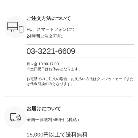
さいね。
込） ・グレー ・タ
商品名を検索してみ
モ ・コーヒー ・ク
タイムセ
 #fashion
ータンチェック ・ナ
てくださいね。
ロマメ [ 注文番号：
・ブルー
n #今日のコ
チュラル ・チャコー
#lifewear #fashion
IIR-262P-29223 ] ----
ル ・ピン
ご注文方法について
ーディネー
ル [ 注文番号：
#natulan #今日のコ
-------------------------
ラル ・ブ
ッション #
CSO-263P-31349 ] -
ーデ #コーディネー
①スタッフ：koishi /
チュラル 
 #日々の
-------------------------
ト #ファッション #
身長155cm ▼スタッ
ブラック 
PC、スマートフォンにて
暮らしを楽
--- ▶️ お買い物は写
ナチュラル #日々の
フコメント 上ほどよ
ブラック 
24時間ご注文可能。
ンプルライ
真のタグをタップ ま
暮らし #暮らしを楽
い厚みのリネンで軽
×ブラック
プルコーデ
たはプロフィール
しむ #シンプルライ
いのに透けないのは
号：MTO
 #パンツ
（@natulan_official）
フ #シンプルコーデ
嬉しいです。 暑い夏
31965 ] ---------------
03-3221-6609
カーゴパン
からどうぞ 「ナチュ
#大人女子 #シャツ #
もこれだったら涼し
-------------- ▶️
ゴパンツコ
ラン」で 注文番号や
シャツコーデ #フリ
く過ごせますね♪ ピ
い物は写
夏コーデ
商品名を検索してみ
ルシャツ #チェック
ンク×ピンクの組み
タップ ま
月～金 10:00-17:00
 #アンプル
てくださいね。
シャツ #チェックシ
合わせにしたかった
ィ
※土日祝日はお休みとなります。
n #ナチュラ
#lifewear #fashion
ャツコーデ #夏コー
ので、 ピンクのボー
（@natulan
official.
#natulan #今日のコ
デ #HEAVENLY #ヘ
ダーをシアーブラウ
からどうぞ 「ナ
お電話でのご注文の場合、お支払い方法はクレジットカードまた
ーデ #コーディネー
ブンリー #natulan #
スのインナーに合わ
ラン」で 
は代金引換のみとなります。
ト #ファッション #
ナチュラン
せてみました。 -----
商品名を
ナチュラル #日々の
#natulan_official.
------------------------
てくだ
暮らし #暮らしを楽
②スタッフ：sk / 身
#lifewear
しむ #シンプルライ
長150cm ▼スタッフ
#natula
フ #シンプルコーデ
コメント ウエストが
ーデ #コ
お届けについて
#大人女子 #ブラウ
ゴムでしっかりと留
ト #ファ
ス #パンツ #コット
まっているので、 安
ナチュラル
全国一律送料580円（税込）
ンリネン #パマナク
心してはくことがで
暮らし #
ロス #パマナ織り #
きます♪ ボトムスが
しむ #シ
セットアップ #涼コ
ちょっと暗い色味な
フ #シン
15,000円以上で送料無料
ーデ #夏コーデ #so
のでトップスは明る
#大人女子