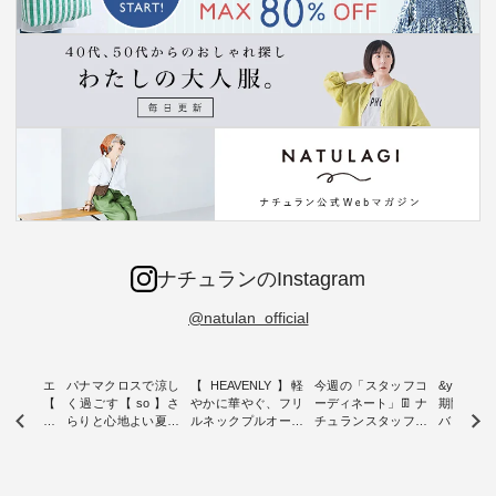
ナチュランのInstagram
@natulan_official
ーブシルエ
パナマクロスで涼し
【 HEAVENLY 】軽
今週の「スタッフコ
&yarn 9th
効いた【
く過ごす【 so 】さ
やかに華やぐ、フリ
ーディネート」👖 ナ
期間限定 
 】ボールカ
らりと心地よい夏コ
ルネックプルオーバ
チュランスタッフの
バー×サ
ジーパンツ
ーデ ・ 毎日の“とっ
ー ・ 天然素材を生
リアルなコーディネ
ット ・ ナチュラン
ても”になれる、 ス
かしたナチュラルス
ートをご紹介します
オリジナ
ルな服を提
タンダードな服を提
タイルで人気の
♪ 今回は、8/1に再入
「&yarn
NPLE 」
案する「so（エスオ
「HEAVENLY」か
荷し、 すでに残りわ
げさまで