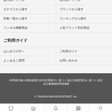
のサイトにアクセス
して 注文番号や商品
カテゴリから探す
ブランドから探す
名を検索してみてく
ださいね。 #lifewear
特集一覧から探す
ランキングから探す
#fashion #natulan #
今日のコーデ #コー
ディネート #ファッ
リンネル掲載商品
人気ブランド別注商品
ション #ナチュラル
#ナチュラン #日々
の暮らし #暮らしを
ご利用ガイド
楽しむ #シンプルラ
イフ #シンプルコー
デ #大人女子 #スタ
はじめての方へ
ご利用ガイド
ッフ着用 #大人カジ
ュアル
よくあるご質問
お問い合わせ
#natulan_official.
利用規約
個人情報保護方針
特定商取引に基づく表記
古物営業法に基づく表記
会社概要
採用情報
© TAKARAJIMA WONDERNET Inc.