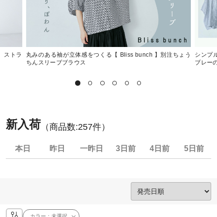
 】ストラ
丸みのある袖が立体感をつくる【 Bliss bunch 】別注ちょう
シンプル
ちんスリーブブラウス
ブレー
新入荷
（商品数:
257
件）
本日
昨日
一昨日
3日前
4日前
5日前
カラー：
未選択